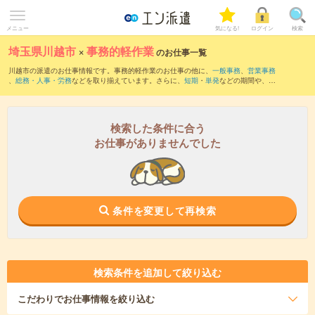
メニュー
気になる!
ログイン
検索
埼玉県川越市
×
事務的軽作業
のお仕事一覧
川越市の派遣のお仕事情報です。事務的軽作業のお仕事の他に、
一般事務
、
営業事務
、
総務・人事・労務
などを取り揃えています。さらに、
短期
・
単発
などの期間や、
職
種未経験OK
などのこだわり条件で絞り込んでいただけます。
検索した条件に合う
お仕事がありませんでした
条件を変更して再検索
検索条件を追加して絞り込む
こだわり
でお仕事情報を絞り込む