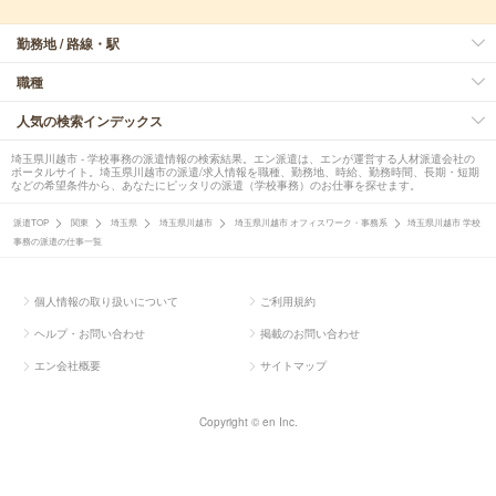
勤務地 / 路線・駅
職種
人気の検索インデックス
埼玉県川越市 - 学校事務の派遣情報の検索結果。エン派遣は、エンが運営する人材派遣会社の
ポータルサイト。埼玉県川越市の派遣/求人情報を職種、勤務地、時給、勤務時間、長期・短期
などの希望条件から、あなたにピッタリの派遣（学校事務）のお仕事を探せます。
派遣TOP
関東
埼玉県
埼玉県川越市
埼玉県川越市 オフィスワーク・事務系
埼玉県川越市 学校
事務の派遣の仕事一覧
個人情報の取り扱いについて
ご利用規約
ヘルプ・お問い合わせ
掲載のお問い合わせ
エン会社概要
サイトマップ
Copyright © en Inc.