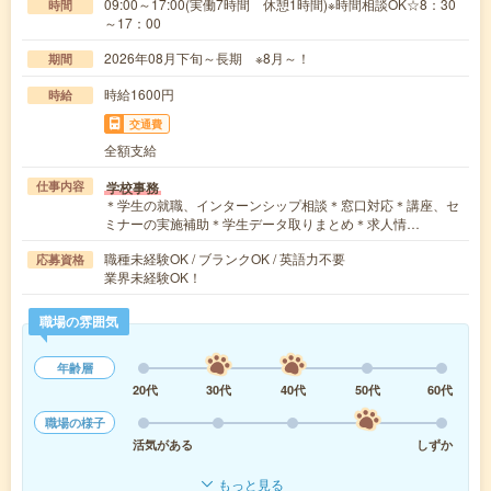
09:00～17:00(実働7時間 休憩1時間)※時間相談OK☆8：30
時間
～17：00
2026年08月下旬～長期 ※8月～！
期間
時給1600円
時給
交通費
全額支給
学校事務
仕事内容
＊学生の就職、インターンシップ相談＊窓口対応＊講座、セ
ミナーの実施補助＊学生データ取りまとめ＊求人情…
職種未経験OK / ブランクOK / 英語力不要
応募資格
業界未経験OK！
職場の雰囲気
年齢層
20代
30代
40代
50代
60代
職場の様子
活気がある
しずか
もっと見る