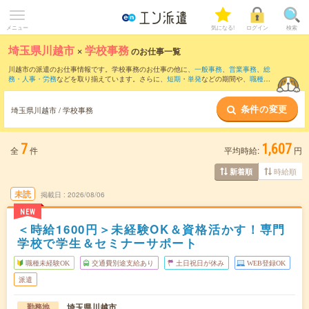
メニュー
気になる!
ログイン
検索
埼玉県川越市
×
学校事務
のお仕事一覧
川越市の派遣のお仕事情報です。学校事務のお仕事の他に、
一般事務
、
営業事務
、
総
務・人事・労務
などを取り揃えています。さらに、
短期
・
単発
などの期間や、
職種未
経験OK
などのこだわり条件で絞り込んでいただけます。職種辞典：
学校事務のお仕事
とは？とは？
条件の変更
埼玉県川越市 / 学校事務
7
1,607
全
件
平均時給:
円
時給順
新着順
未読
掲載日
2026/08/06
NEW
＜時給1600円＞未経験OK＆資格活かす！専門
学校で学生＆セミナーサポート
職種未経験OK
交通費別途支給あり
土日祝日が休み
WEB登録OK
派遣
埼玉県川越市
勤務地