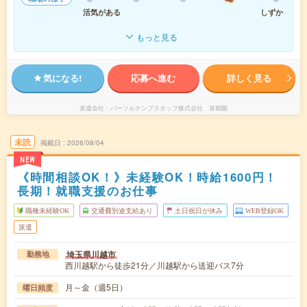
活気がある
しずか
もっと見る
気になる!
応募へ進む
詳しく見る
派遣会社
パーソルテンプスタッフ株式会社 首都圏
未読
掲載日
2026/08/04
NEW
《時間相談OK！》未経験OK！時給1600円！
長期！就職支援のお仕事
職種未経験OK
交通費別途支給あり
土日祝日が休み
WEB登録OK
派遣
埼玉県川越市
勤務地
西川越駅から徒歩21分／川越駅から送迎バス7分
月～金（週5日）
曜日頻度