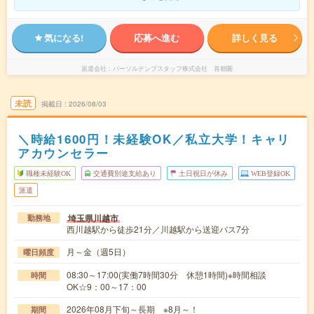
気になる!
応募へ進む
詳しく見る
派遣会社
パーソルテンプスタッフ株式会社 首都圏
未読
掲載日
2026/08/03
＼時給1600円！未経験OK／私立大学！キャリ
アカウンセラー
職種未経験OK
交通費別途支給あり
土日祝日が休み
WEB登録OK
派遣
埼玉県川越市
勤務地
西川越駅から徒歩21分／川越駅から送迎バス7分
月～金（週5日）
曜日頻度
08:30～17:00(実働7時間30分 休憩1時間)※時間相談
時間
OK☆9：00～17：00
2026年08月下旬～長期 ※8月～！
期間