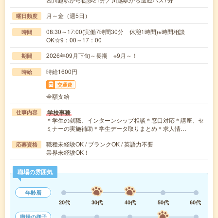
月～金（週5日）
曜日頻度
08:30～17:00(実働7時間30分 休憩1時間)※時間相談
時間
OK☆9：00～17：00
2026年09月下旬～長期 ※9月～！
期間
時給1600円
時給
交通費
全額支給
学校事務
仕事内容
＊学生の就職、インターンシップ相談＊窓口対応＊講座、セ
ミナーの実施補助＊学生データ取りまとめ＊求人情…
職種未経験OK / ブランクOK / 英語力不要
応募資格
業界未経験OK！
職場の雰囲気
年齢層
20代
30代
40代
50代
60代
職場の様子