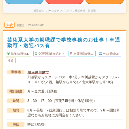
派遣会社
パーソルテンプスタッフ株式会社 首都圏
未読
掲載日
2026/08/02
芸術系大学の就職課で学校事務のお仕事！車通
勤可・送迎バス有
職種未経験OK
交通費別途支給あり
土日祝日が休み
WEB登録OK
派遣
埼玉県川越市
勤務地
川越駅からスクールバス・車7分／本川越駅からスクールバ
ス・車10分／西川越駅から車5分／南大塚駅から車10分
月～金の週5日勤務
曜日頻度
8：30～17：00（実働7.5時間・休憩1時間）
時間
8月～長期 ※就業開始日は相談可能ですので、9月～開始希
期間
望などもお気軽にお問合せください。
時給1,650円
時給