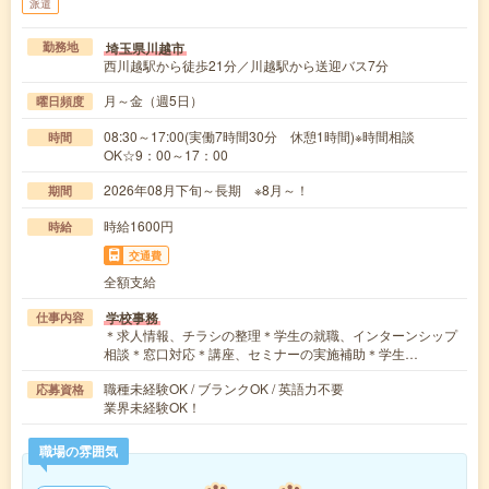
派遣
埼玉県川越市
勤務地
西川越駅から徒歩21分／川越駅から送迎バス7分
月～金（週5日）
曜日頻度
08:30～17:00(実働7時間30分 休憩1時間)※時間相談
時間
OK☆9：00～17：00
2026年08月下旬～長期 ※8月～！
期間
時給1600円
時給
交通費
全額支給
学校事務
仕事内容
＊求人情報、チラシの整理＊学生の就職、インターンシップ
相談＊窓口対応＊講座、セミナーの実施補助＊学生…
職種未経験OK / ブランクOK / 英語力不要
応募資格
業界未経験OK！
職場の雰囲気