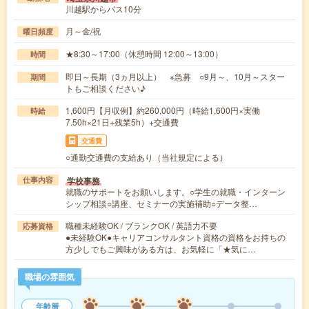
川越駅からバス10分
月～金/祝
曜日頻度
★8:30～17:00（休憩時間 12:00～13:00）
時間
即日～長期（3ヵ月以上） ※急募 ○9月～、10月～スター
期間
トもご相談ください♪
1,600円【月収例】約260,000円（時給1,600円×実働
時給
7.50h×21日+残業5h）+交通費
交通費
○通勤交通費の支給あり（当社規定による）
学校事務
仕事内容
就職のサポートをお願いします。○学生の就職・インターン
シップ相談○講座、セミナーの実施補助○データ整…
職種未経験OK / ブランクOK / 英語力不要
応募資格
●未経験OK●キャリアコンサルタント資格の資格をお持ちの
方少しでもご興味がある方は、お気軽に「★気に…
職場の雰囲気
年齢層