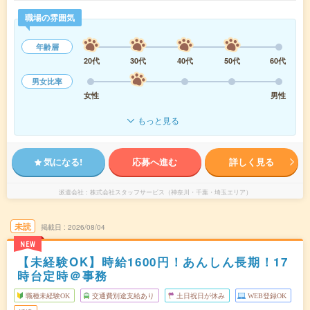
職場の雰囲気
年齢層
20代
30代
40代
50代
60代
男女比率
女性
男性
もっと見る
気になる!
応募へ進む
詳しく見る
派遣会社
株式会社スタッフサービス（神奈川・千葉・埼玉エリア）
未読
掲載日
2026/08/04
NEW
【未経験OK】時給1600円！あんしん長期！17
時台定時＠事務
職種未経験OK
交通費別途支給あり
土日祝日が休み
WEB登録OK