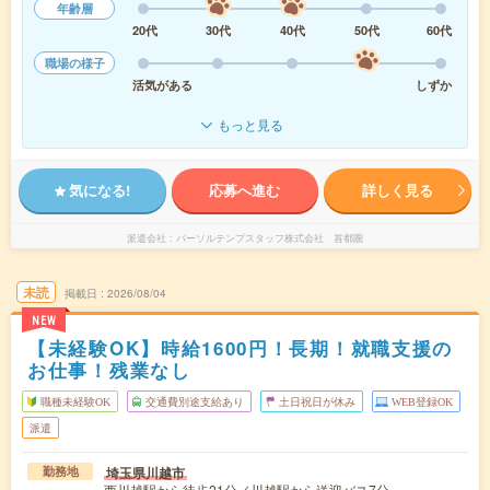
年齢層
20代
30代
40代
50代
60代
職場の様子
活気がある
しずか
もっと見る
気になる!
応募へ進む
詳しく見る
派遣会社
パーソルテンプスタッフ株式会社 首都圏
未読
掲載日
2026/08/04
NEW
【未経験OK】時給1600円！長期！就職支援の
お仕事！残業なし
職種未経験OK
交通費別途支給あり
土日祝日が休み
WEB登録OK
派遣
埼玉県川越市
勤務地
西川越駅から徒歩21分／川越駅から送迎バス7分