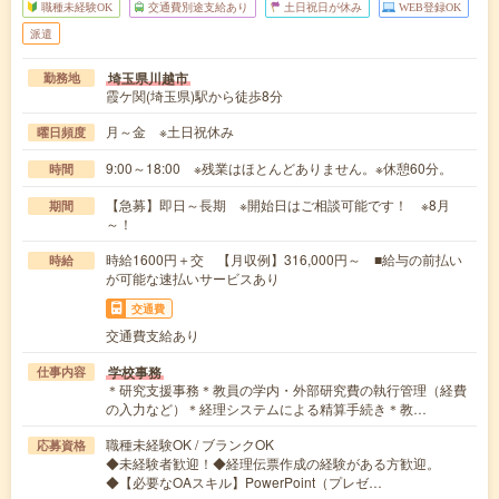
職種未経験OK
交通費別途支給あり
土日祝日が休み
WEB登録OK
派遣
埼玉県川越市
勤務地
霞ケ関(埼玉県)駅から徒歩8分
月～金 ※土日祝休み
曜日頻度
9:00～18:00 ※残業はほとんどありません。※休憩60分。
時間
【急募】即日～長期 ※開始日はご相談可能です！ ※8月
期間
～！
時給1600円＋交 【月収例】316,000円～ ■給与の前払い
時給
が可能な速払いサービスあり
交通費
交通費支給あり
学校事務
仕事内容
＊研究支援事務＊教員の学内・外部研究費の執行管理（経費
の入力など）＊経理システムによる精算手続き＊教…
職種未経験OK / ブランクOK
応募資格
◆未経験者歓迎！◆経理伝票作成の経験がある方歓迎。
◆【必要なOAスキル】PowerPoint（プレゼ…