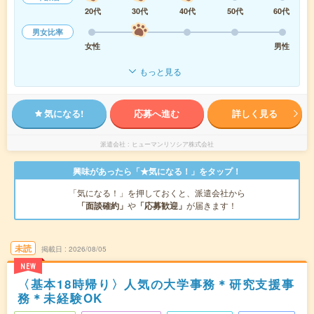
20代
30代
40代
50代
60代
男女比率
女性
男性
もっと見る
気になる!
応募へ進む
詳しく見る
派遣会社
ヒューマンリソシア株式会社
興味があったら「★気になる！」をタップ！
「気になる！」を押しておくと、派遣会社から
「面談確約」
や
「応募歓迎」
が届きます！
未読
掲載日
2026/08/05
NEW
〈基本18時帰り〉人気の大学事務＊研究支援事
務＊未経験OK