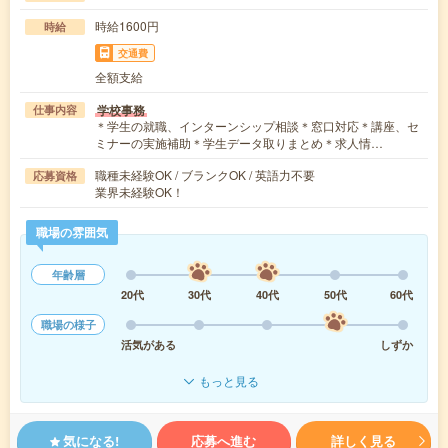
時給1600円
時給
交通費
全額支給
学校事務
仕事内容
＊学生の就職、インターンシップ相談＊窓口対応＊講座、セ
ミナーの実施補助＊学生データ取りまとめ＊求人情…
職種未経験OK / ブランクOK / 英語力不要
応募資格
業界未経験OK！
職場の雰囲気
年齢層
20代
30代
40代
50代
60代
職場の様子
活気がある
しずか
もっと見る
気になる!
応募へ進む
詳しく見る