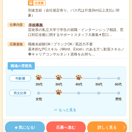
交通費
別途支給（会社規定有り。バス代は片道2km以上支払い対
象）
学校事務
仕事内容
芸術系の私立大学で学生の就職・インターンシップ相談、窓
口対応全般に関するサポートスタッフ大募集✦窓口…
職種未経験OK / ブランクOK / 英語力不要
応募資格
基本的なPCスキル（Word、Excel）のある方＼歓迎スキル／
❖キャリアコンサルタント資格をお持ち…
職場の雰囲気
年齢層
20代
30代
40代
50代
60代
男女比率
女性
男性
もっと見る
気になる!
応募へ進む
詳しく見る