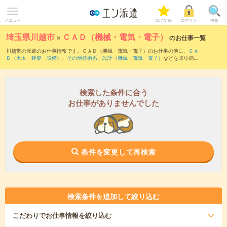
メニュー
気になる!
ログイン
検索
埼玉県川越市
×
ＣＡＤ（機械・電気・電子）
のお仕事一覧
川越市の派遣のお仕事情報です。ＣＡＤ（機械・電気・電子）のお仕事の他に、
ＣＡ
Ｄ（土木・建築・設備）
、
その他技術系
、
設計（機械・電気・電子）
などを取り揃え
ています。さらに、
短期
・
単発
などの期間や、
職種未経験OK
などのこだわり条件で絞
り込んでいただけます。職種辞典：
ＣＡＤ（機械・電気・電子）のお仕事とは？と
は？
検索した条件に合う
お仕事がありませんでした
条件を変更して再検索
検索条件を追加して絞り込む
こだわり
でお仕事情報を絞り込む