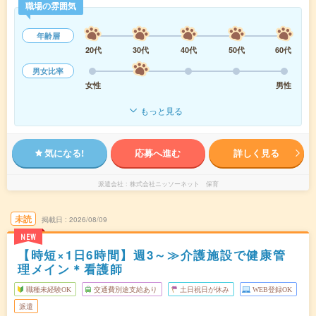
職場の雰囲気
年齢層
20代
30代
40代
50代
60代
男女比率
女性
男性
もっと見る
気になる!
応募へ進む
詳しく見る
派遣会社
株式会社ニッソーネット 保育
未読
掲載日
2026/08/09
NEW
【時短×1日6時間】週3～≫介護施設で健康管
理メイン＊看護師
職種未経験OK
交通費別途支給あり
土日祝日が休み
WEB登録OK
派遣