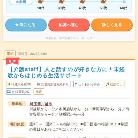
年齢層
20代
30代
40代
50代
60代
気になる!
応募へ進む
詳しく見る
派遣会社
株式会社テクノ・サービス
未読
掲載日
2026/08/09
NEW
【介護staff】人と話すのが好きな方に＊未経
験からはじめる生活サポート
職種未経験OK
交通費別途支給あり
土日祝日が休み
残業なし
WEB登録OK
派遣
埼玉県川越市
勤務地
川越駅から---分／本川越駅から---分／新河岸駅から---分／南
古谷駅から---分／笠幡駅から---分
週3日～（週2日～も相談OK） ■曜日固定の相談OK！ ■希望
曜日頻度
の曜日があればご相談ください！