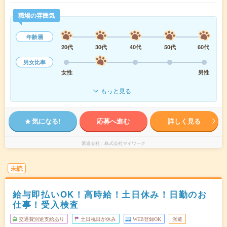
職場の雰囲気
年齢層
20代
30代
40代
50代
60代
男女比率
女性
男性
もっと見る
気になる!
応募へ進む
詳しく見る
派遣会社
株式会社マイワーク
未読
給与即払いOK！高時給！土日休み！日勤のお
仕事！受入検査
交通費別途支給あり
土日祝日が休み
WEB登録OK
派遣