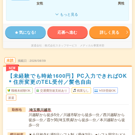
女性
男性
もっと見る
気になる!
応募へ進む
詳しく見る
派遣会社
株式会社スタッフサービス メディカル事業本部
未読
掲載日
2026/08/09
NEW
【未経験でも時給1600円】PC入力できればOK
＊住所変更のTEL受付／髪色自由
職種未経験OK
交通費別途支給あり
残業なし
WEB登録OK
派遣
埼玉県川越市
勤務地
川越駅から徒歩5分／川越市駅から徒歩---分／西川越駅から
徒歩---分／霞ケ関(埼玉県)駅から徒歩---分／本川越駅から徒
歩---分
▼土日祝含む週5日シフト制（週休2日） ●シフト固定なども
曜日頻度