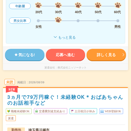
年齢層
20代
30代
40代
50代
60代
男女比率
女性
男性
もっと見る
気になる!
応募へ進む
詳しく見る
派遣会社
株式会社ニッソーネット
未読
掲載日
2026/08/09
NEW
3ヵ月で79万円稼ぐ！未経験OK＊おばあちゃん
のお話相手など
職種未経験OK
交通費別途支給あり
土日祝日が休み
WEB登録OK
派遣
埼玉県川越市
勤務地