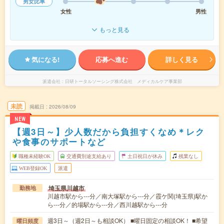
男女比率
女性
男性
もっと見る
気になる!
応募へ進む
詳しく見る
派遣会社
日研トータルソーシング株式会社 メディカルケア事業部
未読
掲載日
2026/08/09
NEW
【週3日～】少人数だから負担すくなめ＊レク
や食事のサポートなど
職種未経験OK
交通費別途支給あり
土日祝日が休み
残業なし
WEB登録OK
派遣
埼玉県川越市
勤務地
川越市駅から---分／南大塚駅から---分／霞ケ関(埼玉県)駅か
ら---分／的場駅から---分／西川越駅から---分
週3日～（週2日～も相談OK） ■曜日固定の相談OK！ ■希望
曜日頻度