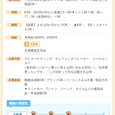
相談OK！
8:00～20:00の中から実働7.5～8H▼シフト例＊08：00～
時間
17：00（休憩60分）＊09：…
【急募】まずは3か月からでOK！ ★8月～、9月～スタート
期間
もOK！
▼時給1600円～2000円
時給
交通費
交通費規定支給
テレマーケティング・テレフォンオペレーター・コールセン
仕事内容
ター
<基本的にパターン通りに答える問い合わせ対応！>「住所変
更したいです」「この項目って何を記載すれば良…
職種未経験OK / ブランクOK / パソコンスキル不要 / 英語力不
応募資格
要
▼スニーカー、Tシャツ、ジーンズ、ネイルなどの服装自
由！▼未経験OK
職場の雰囲気
年齢層