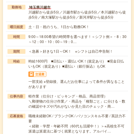
埼玉県川越市
勤務地
川越駅から徒歩5分／川越市駅から徒歩5分／本川越駅から徒
歩5分／南大塚駅から徒歩5分／新河岸駅から徒歩5分
土・日・祝のうち、1日から勤務OK！
曜日頻度
9:00～18:00希望の時間帯を選べます！＜シフト例＞・8：30
時間
～12：00・10：00～19：0…
＜急募＞好きな1日～OK！ ※シフトは自己申告制！
期間
時給1600円 ■日払い・週払いOK！(規定あり) ■現金日払
時給
いもOK（規定あり）■週払い（銀行振込）もOK
交通費
一部支給 ※登録後、選んだお仕事によって条件が異なること
があります
軽作業（仕分け・ピッキング・検品、商品管理）
仕事内容
＼郵便物の仕分け作業／・商品を「種類ごと」に分ける・数
の確認やキズや汚れがないか見た目のチェック・商…
職種未経験OK / ブランクOK / パソコンスキル不要 / 英語力不
応募資格
要
＜経験・学歴・年齢不問（60代も活躍中！）＞※高校生不可
派遣は派遣法に基づく就業となります。アルバイ…