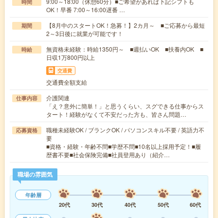
9:00～18:00（休憩60分）■ご希望があれば下記シフトも
時間
OK！早番 7:00～16:00遅番 …
【8月中のスタートOK！急募！】2カ月～ ■ご応募から最短
期間
2～3日後に就業が可能です！
無資格未経験：時給1350円～ ■週払いOK ■扶養内OK ■
時給
日収1万800円以上
交通費
交通費全額支給
介護関連
仕事内容
「え？意外に簡単！」と思うくらい、スグできる仕事からス
タート！経験がなくて不安だった方も、皆さん問題…
職種未経験OK / ブランクOK / パソコンスキル不要 / 英語力不
応募資格
要
■資格・経験・年齢不問■学歴不問■10名以上採用予定！■履
歴書不要■社会保険完備■社員登用あり（紹介…
職場の雰囲気
年齢層
20代
30代
40代
50代
60代