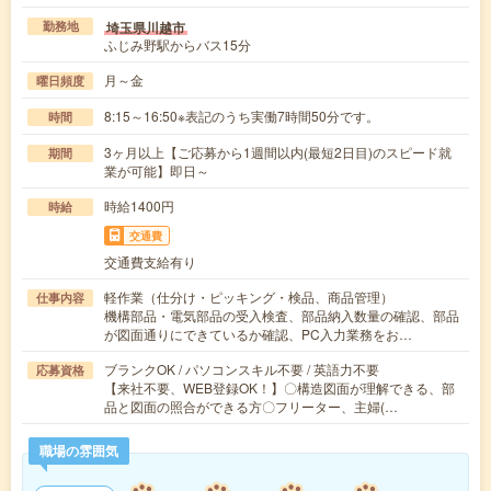
埼玉県川越市
勤務地
ふじみ野駅からバス15分
月～金
曜日頻度
8:15～16:50※表記のうち実働7時間50分です。
時間
3ヶ月以上【ご応募から1週間以内(最短2日目)のスピード就
期間
業が可能】即日～
時給1400円
時給
交通費
交通費支給有り
軽作業（仕分け・ピッキング・検品、商品管理）
仕事内容
機構部品・電気部品の受入検査、部品納入数量の確認、部品
が図面通りにできているか確認、PC入力業務をお…
ブランクOK / パソコンスキル不要 / 英語力不要
応募資格
【来社不要、WEB登録OK！】〇構造図面が理解できる、部
品と図面の照合ができる方〇フリーター、主婦(…
職場の雰囲気