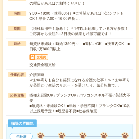
の曜日があればご相談ください！
9:00～18:00（休憩60分）■ご希望があれば下記シフトも
時間
OK！早番 7:00～16:00遅番 …
【積極採用中！急募！】＊1年以上勤務している方が多数！
期間
ご応募から最短2～3日後の就業も相談可能です！
無資格未経験：時給1350円～ ■週払いOK ■扶養内OK ■
時給
日収1万800円以上
交通費
交通費全額支給
介護関連
仕事内容
≪お年寄りも自分も笑顔になれる介護の仕事！≫＊お年寄り
が昼間だけ生活のサポートを受けたり、気分転換で…
職種未経験OK / ブランクOK / パソコンスキル不要 / 英語力不
応募資格
要
■無資格・未経験OK！■年齢・学歴不問！ブランクOK!■10名
以上採用予定！■履歴書不要■社会保険完…
職場の雰囲気
年齢層