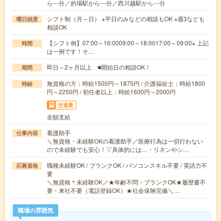
ら---分／的場駅から---分／西川越駅から---分
シフト制（月～日） ※平日のみなどの相談もOK ※週3なども
曜日頻度
相談OK
【シフト例】07:00～16:0009:00～18:0017:00～09:00※ 上記
時間
は一例です！そ…
即日～2ヶ月以上 ■開始日の相談OK！
期間
無資格の方：時給1500円～1875円 / 介護福祉士：時給1800
時給
円～2250円 / 初任者以上：時給1600円～2000円
交通費
全額支給
看護助手
仕事内容
＼無資格・未経験OKの看護助手／医療行為は一切行わない
ので未経験でも安心！▽具体的には…・リネンやシ…
職種未経験OK / ブランクOK / パソコンスキル不要 / 英語力不
応募資格
要
＼無資格＊未経験OK／★年齢不問・ブランクOK★履歴書不
要・来社不要（電話登録OK）★社会保険完備＼…
職場の雰囲気