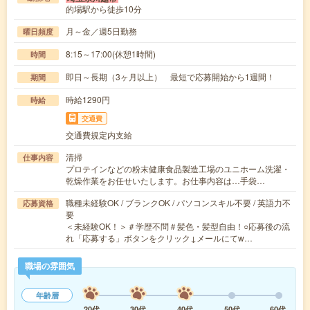
的場駅から徒歩10分
月～金／週5日勤務
曜日頻度
8:15～17:00(休憩1時間)
時間
即日～長期（3ヶ月以上） 最短で応募開始から1週間！
期間
時給1290円
時給
交通費
交通費規定内支給
清掃
仕事内容
プロテインなどの粉末健康食品製造工場のユニホーム洗濯・
乾燥作業をお任せいたします。お仕事内容は…手袋…
職種未経験OK / ブランクOK / パソコンスキル不要 / 英語力不
応募資格
要
＜未経験OK！＞＃学歴不問＃髪色・髪型自由！○応募後の流
れ「応募する」ボタンをクリック↓メールにてw…
職場の雰囲気
年齢層
20代
30代
40代
50代
60代