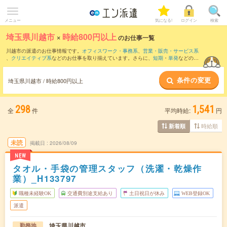
メニュー
気になる!
ログイン
検索
埼玉県川越市
×
時給800円以上
のお仕事一覧
川越市の派遣のお仕事情報です。
オフィスワーク・事務系
、
営業・販売・サービス系
、
クリエイティブ系
などのお仕事を取り揃えています。さらに、
短期
・
単発
などの期
間や、
職種未経験OK
などのこだわり条件で絞り込んでいただけます。
条件の変更
時給
1150円以上
・
1800円以上
の求人はこちら
埼玉県川越市 / 時給800円以上
当サイトでは法令を遵守し、最低賃金以上の求人のみを掲載しています。
298
1,541
全
件
平均時給:
円
時給順
新着順
未読
掲載日
2026/08/09
NEW
タオル・手袋の管理スタッフ（洗濯・乾燥作
業）_H133797
職種未経験OK
交通費別途支給あり
土日祝日が休み
WEB登録OK
派遣
埼玉県川越市
勤務地