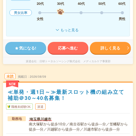
20代
30代
40代
50代
60代
男女比率
女性
男性
もっと見る
気になる!
応募へ進む
詳しく見る
派遣会社
日研トータルソーシング株式会社 メディカルケア事業部
未読
掲載日
2026/08/09
NEW
≪単発・週1日～≫最新スロット機の組み立て
補助＠30～40名募集！
職種未経験OK
派遣
埼玉県川越市
勤務地
南大塚駅から徒歩10分／南古谷駅から徒歩---分／笠幡駅から
徒歩---分／川越駅から徒歩---分／川越市駅から徒歩---分