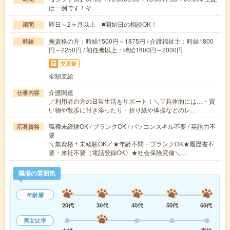
は一例です！そ…
即日～2ヶ月以上 ■開始日の相談OK！
期間
無資格の方：時給1500円～1875円 / 介護福祉士：時給1800
時給
円～2250円 / 初任者以上：時給1600円～2000円
交通費
全額支給
介護関連
仕事内容
／利用者の方の日常生活をサポート！＼▽具体的には…・買
い物や散歩に付き添ったり・折り紙や体操などのレ…
職種未経験OK / ブランクOK / パソコンスキル不要 / 英語力不
応募資格
要
＼無資格＊未経験OK／★年齢不問・ブランクOK★履歴書不
要・来社不要（電話登録OK）★社会保険完備＼…
職場の雰囲気
年齢層
20代
30代
40代
50代
60代
男女比率