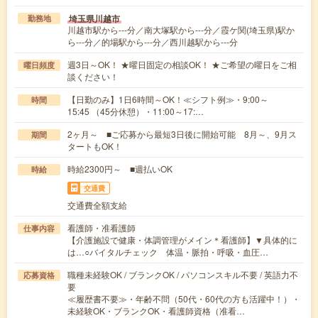
埼玉県川越市
勤務地
川越市駅から---分／南大塚駅から---分／霞ケ関(埼玉県)駅か
ら---分／的場駅から---分／西川越駅から---分
週3日～OK！ ★曜日固定の相談OK！ ★ご希望の曜日をご相
曜日頻度
談ください！
【日勤のみ】1日6時間～OK！≪シフト例≫・9:00～
時間
15:45 （45分休憩）・11:00～17:…
2ヶ月～ ■ご応募から最短3日後に開始可能 8月～、9月ス
期間
タートもOK！
時給2300円～ ■週払いOK
時給
交通費
交通費全額支給
看護師・准看護師
仕事内容
【介護施設で健康・体調管理がメイン＊看護師】▼具体的に
は…○バイタルチェック 体温・脈拍・呼吸・血圧…
職種未経験OK / ブランクOK / パソコンスキル不要 / 英語力不
応募資格
要
≪履歴書不要≫・年齢不問（50代・60代の方も活躍中！）・
未経験OK・ブランクOK・看護師資格（准看…