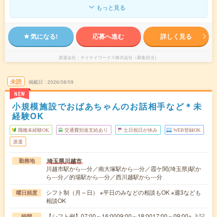
もっと見る
気になる!
応募へ進む
詳しく見る
派遣会社
テイケイワークス株式会社（募集担当）
未読
掲載日
2026/08/09
NEW
小規模施設でおばあちゃんのお話相手など＊未
経験OK
職種未経験OK
交通費別途支給あり
土日祝日が休み
WEB登録OK
派遣
埼玉県川越市
勤務地
川越市駅から---分／南大塚駅から---分／霞ケ関(埼玉県)駅か
ら---分／的場駅から---分／西川越駅から---分
シフト制（月～日） ※平日のみなどの相談もOK ※週3なども
曜日頻度
相談OK
【シフト例】07:00～16:0009:00～18:0017:00～09:00※ 上記
時間