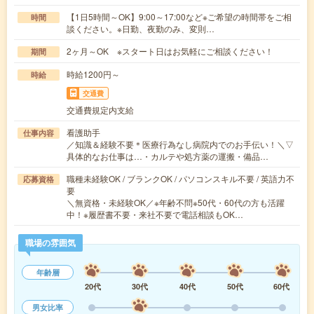
【1日5時間～OK】9:00～17:00など※ご希望の時間帯をご相
時間
談ください。※日勤、夜勤のみ、変則…
2ヶ月～OK ※スタート日はお気軽にご相談ください！
期間
時給1200円～
時給
交通費
交通費規定内支給
看護助手
仕事内容
／知識＆経験不要＊医療行為なし病院内でのお手伝い！＼▽
具体的なお仕事は…・カルテや処方薬の運搬・備品…
職種未経験OK / ブランクOK / パソコンスキル不要 / 英語力不
応募資格
要
＼無資格・未経験OK／※年齢不問※50代・60代の方も活躍
中！※履歴書不要・来社不要で電話相談もOK…
職場の雰囲気
年齢層
20代
30代
40代
50代
60代
男女比率