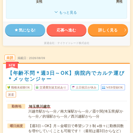
女性
男性
もっと見る
気になる!
応募へ進む
詳しく見る
派遣会社
テイケイトレード株式会社
未読
掲載日
2026/08/09
NEW
【年齢不問＊週3日～OK】病院内でカルテ運び
＊メッセンジャー
職種未経験OK
交通費別途支給あり
土日祝日が休み
WEB登録OK
派遣
埼玉県川越市
勤務地
川越市駅から---分／南大塚駅から---分／霞ケ関(埼玉県)駅か
ら---分／的場駅から---分／西川越駅から---分
【週3日～OK】月～金曜日で希望シフト制 ※徐々に勤務回数
曜日頻度
を増やしていくことも可能です！（最初は週3日からなど）