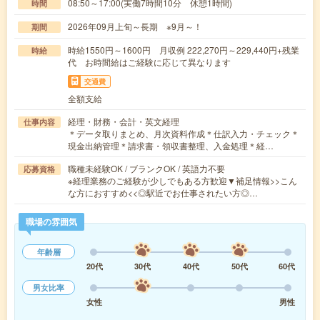
08:50～17:00(実働7時間10分 休憩1時間)
時間
2026年09月上旬～長期 ※9月～！
期間
時給1550円～1600円 月収例 222,270円～229,440円+残業
時給
代 お時間給はご経験に応じて異なります
交通費
全額支給
経理・財務・会計・英文経理
仕事内容
＊データ取りまとめ、月次資料作成＊仕訳入力・チェック＊
現金出納管理＊請求書・領収書整理、入金処理＊経…
職種未経験OK / ブランクOK / 英語力不要
応募資格
※経理業務のご経験が少しでもある方歓迎▼補足情報>>こん
な方におすすめ<<◎駅近でお仕事されたい方◎…
職場の雰囲気
年齢層
20代
30代
40代
50代
60代
男女比率
女性
男性