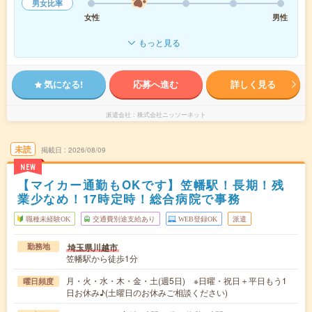
男女比率
女性
男性
もっと見る
気になる!
応募へ進む
詳しく見る
派遣会社
株式会社ニッソーネット
未読
掲載日
2026/08/09
NEW
【マイカー通勤もOKです】笠幡駅！長期！残
業少なめ！17時定時！総合病院で事務
職種未経験OK
交通費別途支給あり
WEB登録OK
派遣
埼玉県川越市
勤務地
笠幡駅から徒歩1分
月・火・水・木・金・土(週5日) ※日曜・祝日＋平日もう1
曜日頻度
日お休み♪(土曜日のお休みご相談ください)