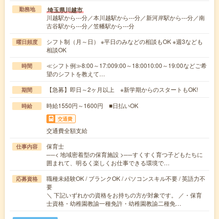
埼玉県川越市
勤務地
川越駅から---分／本川越駅から---分／新河岸駅から---分／南
古谷駅から---分／笠幡駅から---分
シフト制（月～日） ※平日のみなどの相談もOK ※週3なども
曜日頻度
相談OK
≪シフト例≫8:00～17:009:00～18:0010:00～19:00などご希
時間
望のシフトを教えて…
【急募】即日～2ヶ月以上 ※新学期からのスタートもOK!
期間
時給1550円～1600円 ■日払いOK
時給
交通費
交通費全額支給
保育士
仕事内容
──< 地域密着型の保育施設 >──すくすく育つ子どもたちに
囲まれて、明るく楽しくお仕事できる環境で…
職種未経験OK / ブランクOK / パソコンスキル不要 / 英語力不
応募資格
要
＼ 下記いずれかの資格をお持ちの方が対象です。 ／・保育
士資格・幼稚園教諭一種免許・幼稚園教諭二種免…