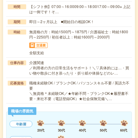
【シフト例】07:00～16:0009:00～18:0017:00～09:00※ 上記
時間
は一例です！そ…
即日～2ヶ月以上 ■開始日の相談OK！
期間
無資格の方：時給1500円～1875円 / 介護福祉士：時給1800
時給
円～2250円 / 初任者以上：時給1600円～2000円
交通費
全額支給
介護関連
仕事内容
／利用者の方の日常生活をサポート！＼▽具体的には…・買
い物や散歩に付き添ったり・折り紙や体操などのレ…
職種未経験OK / ブランクOK / パソコンスキル不要 / 英語力不
応募資格
要
＼無資格＊未経験OK／★年齢不問・ブランクOK★履歴書不
要・来社不要（電話登録OK）★社会保険完備＼…
職場の雰囲気
年齢層
20代
30代
40代
50代
60代