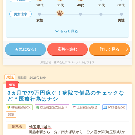
20代
30代
40代
50代
60代
男女比率
女性
男性
もっと見る
気になる!
応募へ進む
詳しく見る
派遣会社
株式会社日本パーソナルビジネス
未読
掲載日
2026/08/09
NEW
3ヵ月で79万円稼ぐ！病院で備品のチェックな
ど＊医療行為はナシ
職種未経験OK
交通費別途支給あり
土日祝日が休み
WEB登録OK
派遣
埼玉県川越市
勤務地
川越市駅から---分／南大塚駅から---分／霞ケ関(埼玉県)駅か