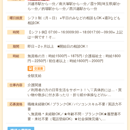
川越市駅から---分／南大塚駅から---分／霞ケ関(埼玉県)駅か
ら---分／的場駅から---分／西川越駅から---分
シフト制（月～日） ※平日のみなどの相談もOK ※週3なども
曜日頻度
相談OK
【シフト例】07:00～16:0009:00～18:0017:00～09:00※ 上記
時間
は一例です！そ…
即日～2ヶ月以上 ■開始日の相談OK！
期間
無資格の方：時給1500円～1875円 / 介護福祉士：時給1800
時給
円～2250円 / 初任者以上：時給1600円～2000円
交通費
全額支給
介護関連
仕事内容
／利用者の方の日常生活をサポート！＼▽具体的には…・買
い物や散歩に付き添ったり・折り紙や体操などのレ…
職種未経験OK / ブランクOK / パソコンスキル不要 / 英語力不
応募資格
要
＼無資格＊未経験OK／★年齢不問・ブランクOK★履歴書不
要・来社不要（電話登録OK）★社会保険完備＼…