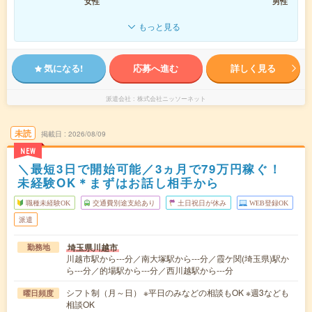
女性
男性
もっと見る
気になる!
応募へ進む
詳しく見る
派遣会社
株式会社ニッソーネット
未読
掲載日
2026/08/09
NEW
＼最短3日で開始可能／3ヵ月で79万円稼ぐ！
未経験OK＊まずはお話し相手から
職種未経験OK
交通費別途支給あり
土日祝日が休み
WEB登録OK
派遣
埼玉県川越市
勤務地
川越市駅から---分／南大塚駅から---分／霞ケ関(埼玉県)駅か
ら---分／的場駅から---分／西川越駅から---分
シフト制（月～日） ※平日のみなどの相談もOK ※週3なども
曜日頻度
相談OK