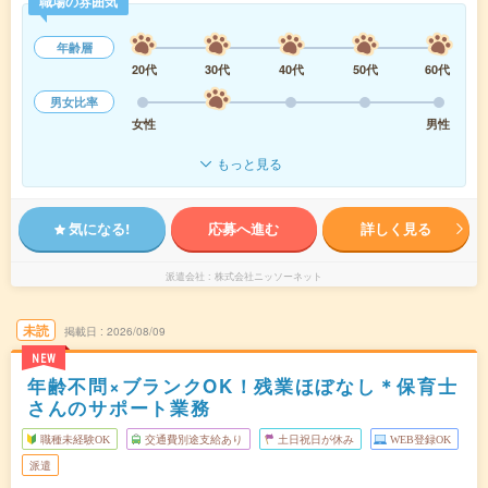
職場の雰囲気
年齢層
20代
30代
40代
50代
60代
男女比率
女性
男性
もっと見る
気になる!
応募へ進む
詳しく見る
派遣会社
株式会社ニッソーネット
未読
掲載日
2026/08/09
NEW
年齢不問×ブランクOK！残業ほぼなし＊保育士
さんのサポート業務
職種未経験OK
交通費別途支給あり
土日祝日が休み
WEB登録OK
派遣