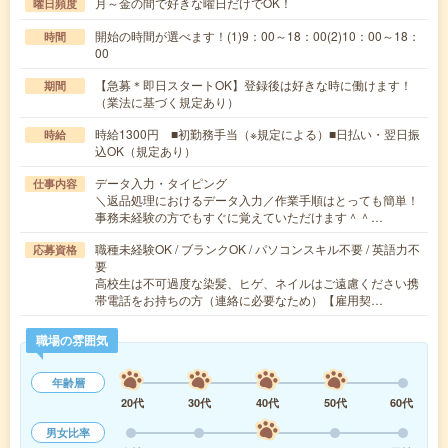
月～金の間で好きな曜日だけでOK！
曜日頻度
開始の時間が選べます！(1)9：00～18：00(2)10：00～18：
時間
00
【急募＊即日スタートOK】登録後は好きな時に働けます！
期間
（業法に基づく規定あり）
時給1300円 ■初勤務手当（※規定による）■日払い・翌日振
時給
込OK（規定あり）
データ入力・タイピング
仕事内容
＼返品処理におけるデータ入力／作業手順はとっても簡単！
事務未経験の方でもすぐに覚えていただけます＾＾…
職種未経験OK / ブランクOK / パソコンスキル不要 / 英語力不
応募資格
要
高校生は不可過度な染髪、ヒゲ、ネイルはご遠慮ください携
帯電話をお持ちの方（連絡に必要なため）【雇用契…
職場の雰囲気
年齢層
20代
30代
40代
50代
60代
男女比率