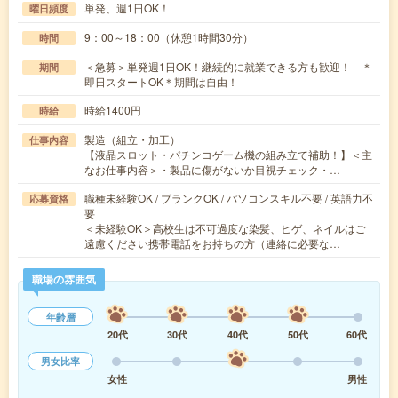
単発、週1日OK！
曜日頻度
9：00～18：00（休憩1時間30分）
時間
＜急募＞単発週1日OK！継続的に就業できる方も歓迎！ ＊
期間
即日スタートOK＊期間は自由！
時給1400円
時給
製造（組立・加工）
仕事内容
【液晶スロット・パチンコゲーム機の組み立て補助！】＜主
なお仕事内容＞・製品に傷がないか目視チェック・…
職種未経験OK / ブランクOK / パソコンスキル不要 / 英語力不
応募資格
要
＜未経験OK＞高校生は不可過度な染髪、ヒゲ、ネイルはご
遠慮ください携帯電話をお持ちの方（連絡に必要な…
職場の雰囲気
年齢層
20代
30代
40代
50代
60代
男女比率
女性
男性