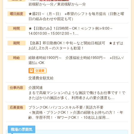
岩槻駅から---分／東岩槻駅から---分
★週2日～（月～日） ※希望のシフトを毎月提出（日数と曜
曜日頻度
日の組み合わせや固定も可）
★【日勤のみ】1日5時間～OK！≪シフト例≫9:00～
時間
14:0010:00～15:0012:00～1…
【急募】即日勤務OK！中旬～など開始日相談可 ★まずは
期間
お試し2カ月～のスタートも歓迎！
経験者時給1900円～ 介護福祉士時給1950円～ ※日払い/
時給
週払いOK
交通費
交通費全額支給
介護関連
仕事内容
まるで高級マンションのような施設で働けるお仕事です！で
きたばかりの施設が多く、利用者さんの要介護度も…
ブランクOK / パソコンスキル不要 / 英語力不要
応募資格
＜無資格・ブランクOK！＞介護の経験をお持ちの方！・年
齢、学歴不問！・WワークOK！・10名以上採用…
職場の雰囲気