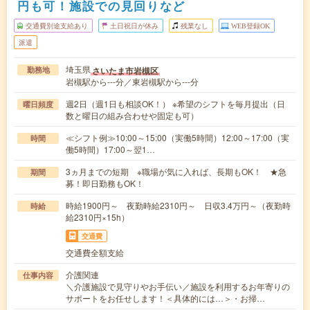
円も可！施設での見回りなど
交通費別途支給あり
土日祝日が休み
残業なし
WEB登録OK
派遣
埼玉県
さいたま市岩槻区
勤務地
岩槻駅から---分／東岩槻駅から---分
週2日（週1日も相談OK！） ※希望のシフトを毎月提出（日
曜日頻度
数と曜日の組み合わせや固定も可）
≪シフト例≫10:00～15:00（実働5時間）12:00～17:00（実
時間
働5時間）17:00～翌1…
3ヵ月までの短期 ※職場が気に入れば、長期もOK！ ★急
期間
募！即日勤務もOK！
時給1900円～ 夜勤時給2310円～ 日収3.4万円～（夜勤時
時給
給2310円×15h）
交通費
交通費全額支給
介護関連
仕事内容
＼介護施設で見守りやお手伝い／施設を利用するお年寄りの
サポートをお任せします！＜具体的には…＞・お掃…