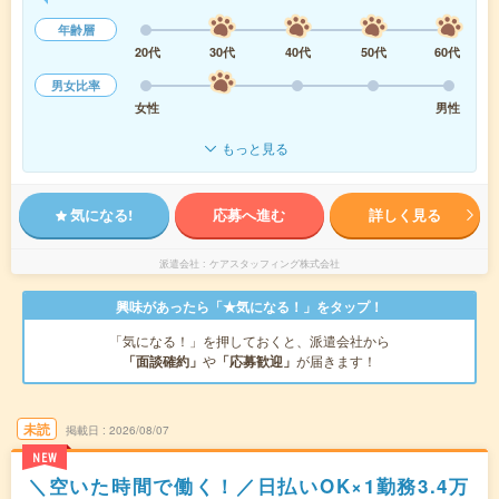
年齢層
20代
30代
40代
50代
60代
男女比率
女性
男性
もっと見る
気になる!
応募へ進む
詳しく見る
派遣会社
ケアスタッフィング株式会社
興味があったら「★気になる！」をタップ！
「気になる！」を押しておくと、派遣会社から
「面談確約」
や
「応募歓迎」
が届きます！
未読
掲載日
2026/08/07
NEW
＼空いた時間で働く！／日払いOK×1勤務3.4万