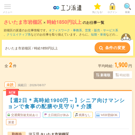
メニュー
気になる!
ログイン
検索
さいたま市岩槻区
×
時給1850円以上
のお仕事一覧
岩槻区の派遣のお仕事情報です。
オフィスワーク・事務系
、
営業・販売・サービス系
、
クリエイティブ系
などのお仕事を取り揃えています。さらに、
短期
・
単発
などの期
間や、
職種未経験OK
などのこだわり条件で絞り込んでいただけます。
条件の変更
さいたま市岩槻区 / 時給1850円以上
2
1,900
全
件
平均時給:
円
時給順
新着順
未読
掲載日
2026/08/07
NEW
【週2日＊高時給1900円～】シニア向けマンシ
ョンで食事の配膳や見守り＊介護
交通費別途支給あり
土日祝日が休み
残業なし
WEB登録OK
派遣
埼玉県
さいたま市岩槻区
勤務地