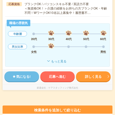
ブランクOK / パソコンスキル不要 / 英語力不要
応募資格
＜無資格OK！＞介護の経験をお持ちの方ブランクOK・年齢
不問！WワークOK10名以上募集中！履歴書不…
職場の雰囲気
年齢層
20代
30代
40代
50代
60代
男女比率
女性
男性
もっと見る
気になる!
応募へ進む
詳しく見る
派遣会社
ケアスタッフィング株式会社
検索条件を追加して絞り込む