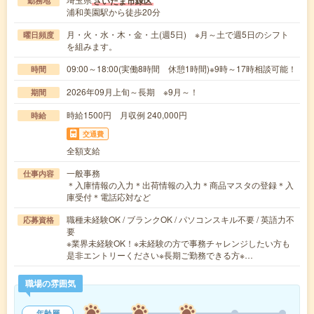
さいたま市緑区
勤務地
浦和美園駅から徒歩20分
月・火・水・木・金・土(週5日) ※月～土で週5日のシフト
曜日頻度
を組みます。
09:00～18:00(実働8時間 休憩1時間)※9時～17時相談可能！
時間
2026年09月上旬～長期 ※9月～！
期間
時給1500円 月収例 240,000円
時給
交通費
全額支給
一般事務
仕事内容
＊入庫情報の入力＊出荷情報の入力＊商品マスタの登録＊入
庫受付＊電話応対など
職種未経験OK / ブランクOK / パソコンスキル不要 / 英語力不
応募資格
要
※業界未経験OK！※未経験の方で事務チャレンジしたい方も
是非エントリーください※長期ご勤務できる方※…
職場の雰囲気
年齢層