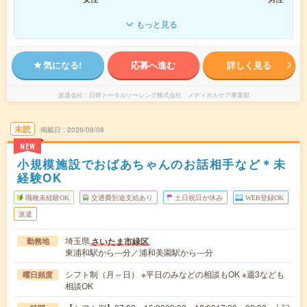
もっと見る
気になる!
応募へ進む
詳しく見る
派遣会社
日研トータルソーシング株式会社 メディカルケア事業部
未読
掲載日
2026/08/08
NEW
小規模施設でおばあちゃんのお話相手など＊未
経験OK
職種未経験OK
交通費別途支給あり
土日祝日が休み
WEB登録OK
派遣
埼玉県
さいたま市緑区
勤務地
東浦和駅から---分／浦和美園駅から---分
シフト制（月～日） ※平日のみなどの相談もOK ※週3なども
曜日頻度
相談OK