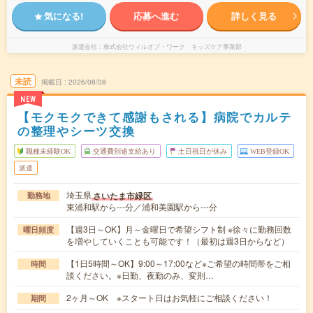
気になる!
応募へ進む
詳しく見る
派遣会社
株式会社ウィルオブ・ワーク キッズケア事業部
未読
掲載日
2026/08/08
NEW
【モクモクできて感謝もされる】病院でカルテ
の整理やシーツ交換
職種未経験OK
交通費別途支給あり
土日祝日が休み
WEB登録OK
派遣
埼玉県
さいたま市緑区
勤務地
東浦和駅から---分／浦和美園駅から---分
【週3日～OK】月～金曜日で希望シフト制 ※徐々に勤務回数
曜日頻度
を増やしていくことも可能です！（最初は週3日からなど）
【1日5時間～OK】9:00～17:00など※ご希望の時間帯をご相
時間
談ください。※日勤、夜勤のみ、変則…
2ヶ月～OK ※スタート日はお気軽にご相談ください！
期間