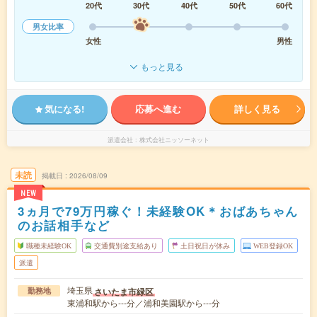
20代
30代
40代
50代
60代
男女比率
女性
男性
もっと見る
気になる!
応募へ進む
詳しく見る
派遣会社
株式会社ニッソーネット
未読
掲載日
2026/08/09
NEW
3ヵ月で79万円稼ぐ！未経験OK＊おばあちゃん
のお話相手など
職種未経験OK
交通費別途支給あり
土日祝日が休み
WEB登録OK
派遣
埼玉県
さいたま市緑区
勤務地
東浦和駅から---分／浦和美園駅から---分