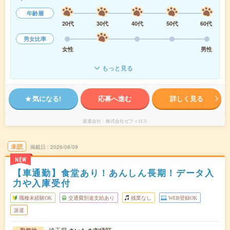
年齢層
20代
30代
40代
50代
60代
男女比率
女性
男性
もっと見る
気になる!
応募へ進む
詳しく見る
派遣会社
株式会社ゼフィロス
未読
掲載日
2026/08/09
NEW
【車通勤】食堂あり！あんしん長期！データ入
力や入庫受付
職種未経験OK
交通費別途支給あり
残業なし
WEB登録OK
派遣
埼玉県