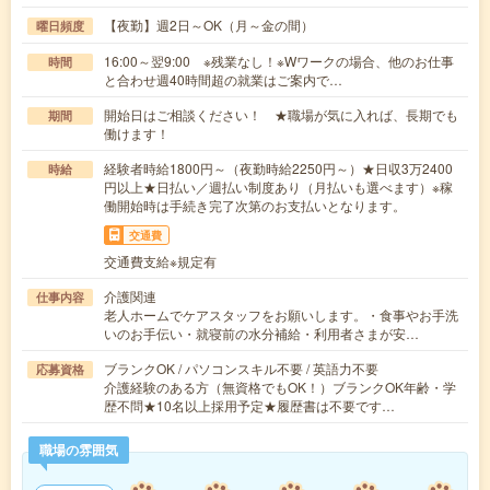
【夜勤】週2日～OK（月～金の間）
曜日頻度
16:00～翌9:00 ※残業なし！※Wワークの場合、他のお仕事
時間
と合わせ週40時間超の就業はご案内で…
開始日はご相談ください！ ★職場が気に入れば、長期でも
期間
働けます！
経験者時給1800円～（夜勤時給2250円～）★日収3万2400
時給
円以上★日払い／週払い制度あり（月払いも選べます）※稼
働開始時は手続き完了次第のお支払いとなります。
交通費
交通費支給※規定有
介護関連
仕事内容
老人ホームでケアスタッフをお願いします。・食事やお手洗
いのお手伝い・就寝前の水分補給・利用者さまが安…
ブランクOK / パソコンスキル不要 / 英語力不要
応募資格
介護経験のある方（無資格でもOK！）ブランクOK年齢・学
歴不問★10名以上採用予定★履歴書は不要です…
職場の雰囲気