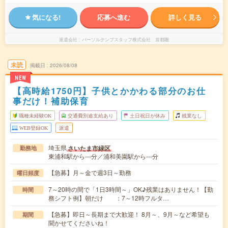
気になる!
応募へ進む
詳しく見る
派遣会社
パーソルテンプスタッフ株式会社 首都圏
未読
掲載日
2026/08/08
NEW
【高時給1750円】子供とかかわる部分のお仕
事だけ！補助保育
職種未経験OK
交通費別途支給あり
土日祝日が休み
残業なし
WEB登録OK
派遣
埼玉県
さいたま市緑区
勤務地
東浦和駅から---分／浦和美園駅から---分
【急募】月～金で週3日～勤務
曜日頻度
7～20時の間で「1日3時間～」OK♪残業はありません！【勤
時間
務シフト例】朝だけ ：7～12時フルタ…
【急募】即日～長期まで大歓迎！ 8月～、9月～など希望も
期間
聞かせてくださいね！