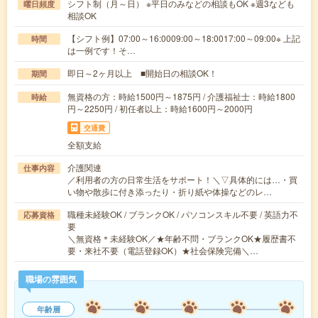
シフト制（月～日） ※平日のみなどの相談もOK ※週3なども
曜日頻度
相談OK
【シフト例】07:00～16:0009:00～18:0017:00～09:00※ 上記
時間
は一例です！そ…
即日～2ヶ月以上 ■開始日の相談OK！
期間
無資格の方：時給1500円～1875円 / 介護福祉士：時給1800
時給
円～2250円 / 初任者以上：時給1600円～2000円
交通費
全額支給
介護関連
仕事内容
／利用者の方の日常生活をサポート！＼▽具体的には…・買
い物や散歩に付き添ったり・折り紙や体操などのレ…
職種未経験OK / ブランクOK / パソコンスキル不要 / 英語力不
応募資格
要
＼無資格＊未経験OK／★年齢不問・ブランクOK★履歴書不
要・来社不要（電話登録OK）★社会保険完備＼…
職場の雰囲気
年齢層