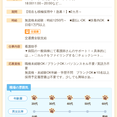
18:0011:00～20:00など…
【現在も積極採用中！急募！】■2カ月～
期間
無資格未経験：時給1250円～ ■週払いOK ■扶養内OK ■
時給
日収1万円以上
交通費
交通費全額支給
看護助手
仕事内容
▼病院の一般病棟にて看護師さんのサポート！＜具体的に
は…＞〇カルテをファイリングする〇チェックシート…
職種未経験OK / ブランクOK / パソコンスキル不要 / 英語力不
応募資格
要
無資格・未経験OK年齢・学歴不問 ブランクOK★10名以上
採用予定履歴書は不要です。少しでも興味があ…
職場の雰囲気
年齢層
20代
30代
40代
50代
60代
男女比率
女性
男性