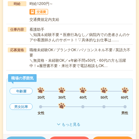
時給1200円～
時給
交通費
交通費規定内支給
看護助手
仕事内容
＼知識＆経験不要＊医療行為なし／病院内での患者さんのケ
アや看護師さんのサポート！▽具体的なお仕事は……
職種未経験OK / ブランクOK / パソコンスキル不要 / 英語力不
応募資格
要
＼無資格・未経験OK／※年齢不問※50代・60代の方も活躍
中！※履歴書不要・来社不要で電話相談もOK…
職場の雰囲気
年齢層
20代
30代
40代
50代
60代
男女比率
女性
男性
もっと見る