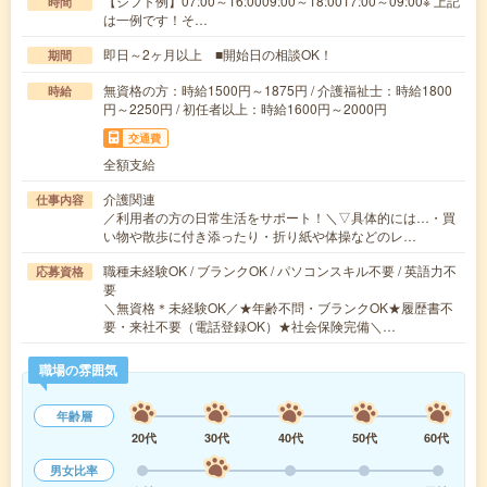
【シフト例】07:00～16:0009:00～18:0017:00～09:00※ 上記
時間
は一例です！そ…
即日～2ヶ月以上 ■開始日の相談OK！
期間
無資格の方：時給1500円～1875円 / 介護福祉士：時給1800
時給
円～2250円 / 初任者以上：時給1600円～2000円
交通費
全額支給
介護関連
仕事内容
／利用者の方の日常生活をサポート！＼▽具体的には…・買
い物や散歩に付き添ったり・折り紙や体操などのレ…
職種未経験OK / ブランクOK / パソコンスキル不要 / 英語力不
応募資格
要
＼無資格＊未経験OK／★年齢不問・ブランクOK★履歴書不
要・来社不要（電話登録OK）★社会保険完備＼…
職場の雰囲気
年齢層
20代
30代
40代
50代
60代
男女比率