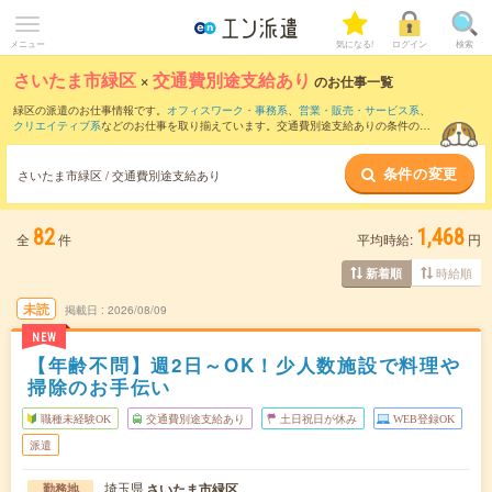
メニュー
気になる!
ログイン
検索
さいたま市緑区
×
交通費別途支給あり
のお仕事一覧
緑区の派遣のお仕事情報です。
オフィスワーク・事務系
、
営業・販売・サービス系
、
クリエイティブ系
などのお仕事を取り揃えています。交通費別途支給ありの条件の他
に、
職種未経験OK
、
友だちと一緒の応募OK
、
残業なし
などのこだわり条件も取り揃
えています。
条件の変更
さいたま市緑区 / 交通費別途支給あり
82
1,468
全
件
平均時給:
円
時給順
新着順
未読
掲載日
2026/08/09
NEW
【年齢不問】週2日～OK！少人数施設で料理や
掃除のお手伝い
職種未経験OK
交通費別途支給あり
土日祝日が休み
WEB登録OK
派遣
埼玉県
さいたま市緑区
勤務地