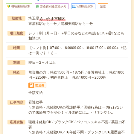
職種未経験OK
交通費別途支給あり
WEB登録OK
派遣
埼玉県
さいたま市緑区
勤務地
東浦和駅から---分／浦和美園駅から---分
シフト制（月～日） ※平日のみなどの相談もOK ※週3なども
曜日頻度
相談OK
【シフト例】07:00～16:0009:00～18:0017:00～09:00※ 上記
時間
は一例です！そ…
即日～2ヶ月以上
期間
無資格の方：時給1500円～1875円 / 介護福祉士：時給1800
時給
円～2250円 / 初任者以上：時給1600円～2000円
交通費
全額支給
看護助手
仕事内容
＼無資格・未経験OKの看護助手／医療行為は一切行わない
ので未経験でも安心！▽具体的には…・リネンやシ…
職種未経験OK / ブランクOK / パソコンスキル不要 / 英語力不
応募資格
要
＼無資格＊未経験OK／★年齢不問・ブランクOK★履歴書不