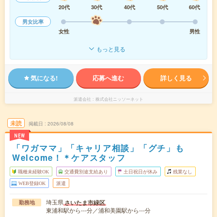
20代
30代
40代
50代
60代
男女比率
女性
男性
もっと見る
気になる!
応募へ進む
詳しく見る
派遣会社
株式会社ニッソーネット
未読
掲載日
2026/08/08
NEW
「ワガママ」「キャリア相談」「グチ」も
Welcome！＊ケアスタッフ
職種未経験OK
交通費別途支給あり
土日祝日が休み
残業なし
WEB登録OK
派遣
埼玉県
さいたま市緑区
勤務地
東浦和駅から---分／浦和美園駅から---分