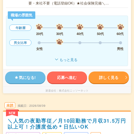
要・来社不要（電話登録OK）★社会保険完備＼…
職場の雰囲気
年齢層
20代
30代
40代
50代
60代
男女比率
女性
男性
もっと見る
気になる!
応募へ進む
詳しく見る
派遣会社
株式会社ニッソーネット
未読
掲載日
2026/08/09
NEW
＼人気の夜勤専従／月10回勤務で月収31.5万円
以上可！介護度低め＊日払いOK