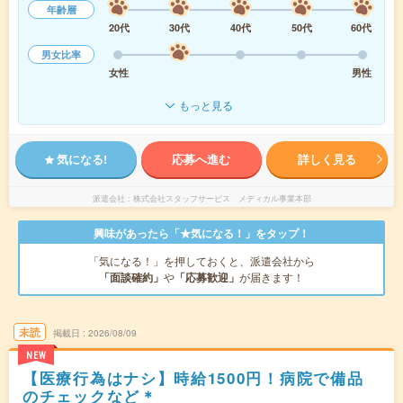
年齢層
20代
30代
40代
50代
60代
男女比率
女性
男性
もっと見る
気になる!
応募へ進む
詳しく見る
派遣会社
株式会社スタッフサービス メディカル事業本部
興味があったら「★気になる！」をタップ！
「気になる！」を押しておくと、派遣会社から
「面談確約」
や
「応募歓迎」
が届きます！
未読
掲載日
2026/08/09
NEW
【医療行為はナシ】時給1500円！病院で備品
のチェックなど＊