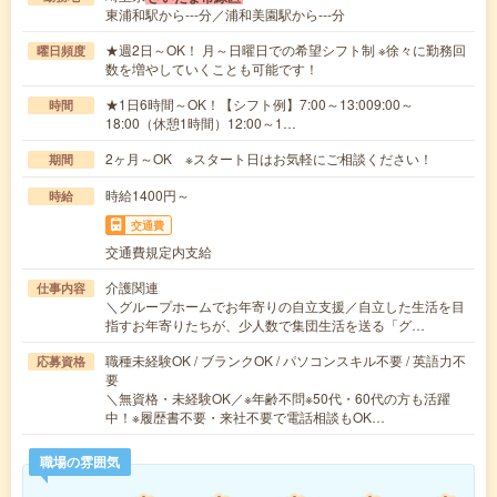
東浦和駅から---分／浦和美園駅から---分
★週2日～OK！ 月～日曜日での希望シフト制 ※徐々に勤務回
曜日頻度
数を増やしていくことも可能です！
★1日6時間～OK！【シフト例】7:00～13:009:00～
時間
18:00（休憩1時間）12:00～1…
2ヶ月～OK ※スタート日はお気軽にご相談ください！
期間
時給1400円～
時給
交通費
交通費規定内支給
介護関連
仕事内容
＼グループホームでお年寄りの自立支援／自立した生活を目
指すお年寄りたちが、少人数で集団生活を送る「グ…
職種未経験OK / ブランクOK / パソコンスキル不要 / 英語力不
応募資格
要
＼無資格・未経験OK／※年齢不問※50代・60代の方も活躍
中！※履歴書不要・来社不要で電話相談もOK…
職場の雰囲気