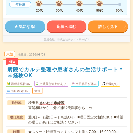
年齢層
20代
30代
40代
50代
60代
気になる!
応募へ進む
詳しく見る
派遣会社
株式会社テクノ・サービス
未読
掲載日
2026/08/08
NEW
病院でカルテ整理や患者さんの生活サポート＊
未経験OK
職種未経験OK
交通費別途支給あり
土日祝日が休み
残業なし
WEB登録OK
派遣
埼玉県
さいたま市緑区
勤務地
東浦和駅から---分／浦和美園駅から---分
週3日～（週2日～も相談OK） ■曜日固定の相談OK！ ■希望
曜日頻度
の曜日があればご相談ください！
★スタート時間選べます～シフト例～7:00～16:009:00～
時間