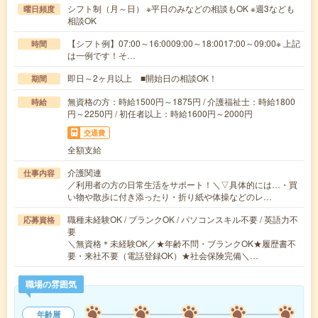
シフト制（月～日） ※平日のみなどの相談もOK ※週3なども
曜日頻度
相談OK
【シフト例】07:00～16:0009:00～18:0017:00～09:00※ 上記
時間
は一例です！そ…
即日～2ヶ月以上 ■開始日の相談OK！
期間
無資格の方：時給1500円～1875円 / 介護福祉士：時給1800
時給
円～2250円 / 初任者以上：時給1600円～2000円
交通費
全額支給
介護関連
仕事内容
／利用者の方の日常生活をサポート！＼▽具体的には…・買
い物や散歩に付き添ったり・折り紙や体操などのレ…
職種未経験OK / ブランクOK / パソコンスキル不要 / 英語力不
応募資格
要
＼無資格＊未経験OK／★年齢不問・ブランクOK★履歴書不
要・来社不要（電話登録OK）★社会保険完備＼…
職場の雰囲気
年齢層