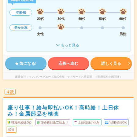
年齢層
20代
30代
40代
50代
60代
男女比率
女性
男性
もっと見る
気になる!
応募へ進む
詳しく見る
派遣会社
マンパワーグループ株式会社 ケアサービス事業部 （医療福祉介護関連）
未読
座り仕事！給与即払いOK！高時給！土日休
み！金属部品を検査
職種未経験OK
交通費別途支給あり
土日祝日が休み
WEB登録OK
派遣