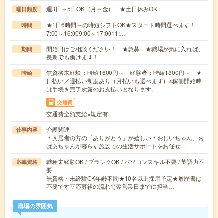
週3日～5日OK（月～金） ★土日休みOK
曜日頻度
★1日6時間～の時短シフトOK★スタート時間選べます！
時間
7:00～16:009:00～17:0011:…
開始日はご相談ください！ ★急募 ★職場が気に入れば、
期間
長期でも働けます！
無資格未経験：時給1600円～ 経験者：時給1800円～ ★
時給
日払い／週払い制度あり（月払いも選べます）※稼働開始時
は手続き完了次第のお支払いとなります。
交通費
交通費全額支給※規定有
介護関連
仕事内容
＊入居者の方の「ありがとう」が嬉しい＊おじいちゃん、お
ばあちゃんが暮らす施設での生活サポートをお任せ…
職種未経験OK / ブランクOK / パソコンスキル不要 / 英語力不
応募資格
要
無資格・未経験OK年齢不問★10名以上採用予定★履歴書は
不要です▽応募後の流れ1)翌営業日までに担当…
職場の雰囲気