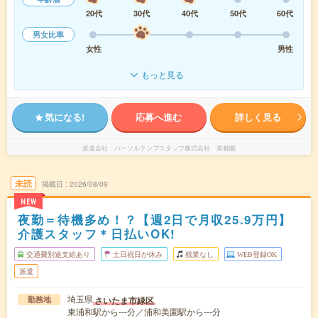
20代
30代
40代
50代
60代
男女比率
女性
男性
もっと見る
気になる!
応募へ進む
詳しく見る
派遣会社
パーソルテンプスタッフ株式会社 首都圏
未読
掲載日
2026/08/09
NEW
夜勤＝待機多め！？【週2日で月収25.9万円】
介護スタッフ＊日払いOK!
交通費別途支給あり
土日祝日が休み
残業なし
WEB登録OK
派遣
埼玉県
さいたま市緑区
勤務地
東浦和駅から---分／浦和美園駅から---分