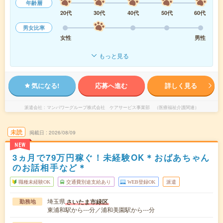
年齢層
20代
30代
40代
50代
60代
男女比率
女性
男性
もっと見る
気になる!
応募へ進む
詳しく見る
派遣会社
マンパワーグループ株式会社 ケアサービス事業部 （医療福祉介護関連）
未読
掲載日
2026/08/09
NEW
3ヵ月で79万円稼ぐ！未経験OK＊おばあちゃん
のお話相手など＊
職種未経験OK
交通費別途支給あり
WEB登録OK
派遣
埼玉県
さいたま市緑区
勤務地
東浦和駅から---分／浦和美園駅から---分