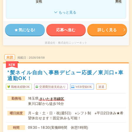
女性
男性
もっと見る
気になる!
応募へ進む
詳しく見る
派遣会社
株式会社ニッソーネット
未読
掲載日
2026/08/08
NEW
*髪ネイル自由＼事務デビュー応援／東川口×車
通勤OK！
職種未経験OK
交通費別途支給あり
WEB登録OK
派遣
埼玉県
さいたま市緑区
勤務地
東川口駅から徒歩16分
月～金・土・日・祝(週5日) ※シフト制 ※平日2日休み★希
曜日頻度
望休出せます！固定休みも可能！
09:30～18:30(実働8時間 休憩1時間)
時間