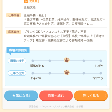
交通費
全額支給
金融事務（銀行）
仕事内容
＊後方事務 ┗伝票起票、端末操作、郵便物対応、電話対応＊
窓口事務┗入出金対応、諸届対応、口座開設＊ロ…
ブランクOK / パソコンスキル不要 / 英語力不要
応募資格
金融事務のご経験がある方【学歴】高校ご卒業以上【選考ス
テップ】履歴書・職務経歴書による書類選考→面接…
職場の雰囲気
職場の様子
活気がある
しずか
仕事の仕方
テキパキ
コツコツ
気になる!
応募へ進む
詳しく見る
派遣会社
パーソルテンプスタッフ株式会社 首都圏