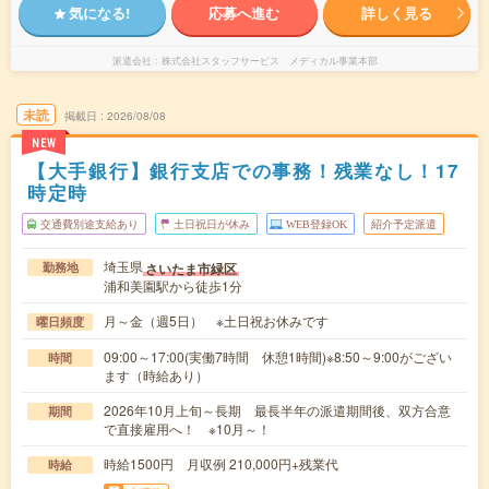
気になる!
応募へ進む
詳しく見る
派遣会社
株式会社スタッフサービス メディカル事業本部
未読
掲載日
2026/08/08
NEW
【大手銀行】銀行支店での事務！残業なし！17
時定時
交通費別途支給あり
土日祝日が休み
WEB登録OK
紹介予定派遣
埼玉県
さいたま市緑区
勤務地
浦和美園駅から徒歩1分
月～金（週5日） ※土日祝お休みです
曜日頻度
09:00～17:00(実働7時間 休憩1時間)※8:50～9:00がござい
時間
ます（時給あり）
2026年10月上旬～長期 最長半年の派遣期間後、双方合意
期間
で直接雇用へ！ ※10月～！
時給1500円 月収例 210,000円+残業代
時給