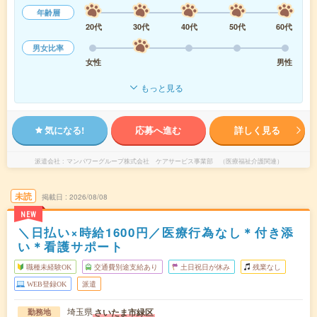
年齢層
20代
30代
40代
50代
60代
男女比率
女性
男性
もっと見る
気になる!
応募へ進む
詳しく見る
派遣会社
マンパワーグループ株式会社 ケアサービス事業部 （医療福祉介護関連）
未読
掲載日
2026/08/08
NEW
＼日払い×時給1600円／医療行為なし＊付き添
い＊看護サポート
職種未経験OK
交通費別途支給あり
土日祝日が休み
残業なし
WEB登録OK
派遣
埼玉県
さいたま市緑区
勤務地