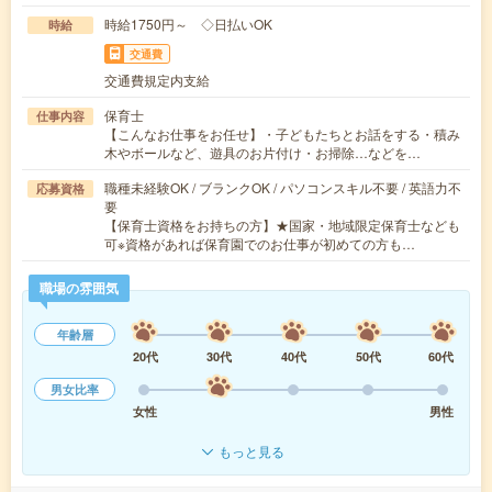
時給1750円～ ◇日払いOK
時給
交通費
交通費規定内支給
保育士
仕事内容
【こんなお仕事をお任せ】・子どもたちとお話をする・積み
木やボールなど、遊具のお片付け・お掃除…などを…
職種未経験OK / ブランクOK / パソコンスキル不要 / 英語力不
応募資格
要
【保育士資格をお持ちの方】★国家・地域限定保育士なども
可※資格があれば保育園でのお仕事が初めての方も…
職場の雰囲気
年齢層
20代
30代
40代
50代
60代
男女比率
女性
男性
もっと見る