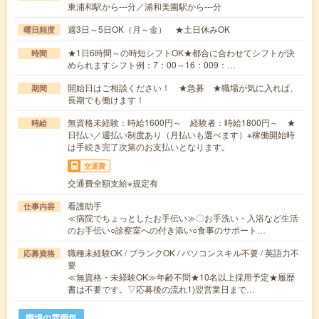
東浦和駅から---分／浦和美園駅から---分
週3日～5日OK（月～金） ★土日休みOK
曜日頻度
★1日6時間～の時短シフトOK★都合に合わせてシフトが決
時間
められますシフト例：7：00～16：009：…
開始日はご相談ください！ ★急募 ★職場が気に入れば、
期間
長期でも働けます！
無資格未経験：時給1600円～ 経験者：時給1800円～ ★
時給
日払い／週払い制度あり（月払いも選べます）※稼働開始時
は手続き完了次第のお支払いとなります。
交通費
交通費全額支給※規定有
看護助手
仕事内容
≪病院でちょっとしたお手伝い≫〇お手洗い・入浴など生活
のお手伝い○診察室への付き添い○食事のサポート…
職種未経験OK / ブランクOK / パソコンスキル不要 / 英語力不
応募資格
要
≪無資格・未経験OK≫年齢不問★10名以上採用予定★履歴
書は不要です。▽応募後の流れ1)翌営業日まで…
職場の雰囲気