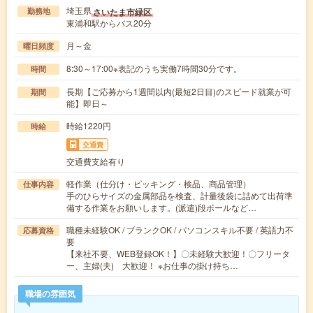
埼玉県
さいたま市緑区
勤務地
東浦和駅からバス20分
月～金
曜日頻度
8:30～17:00※表記のうち実働7時間30分です。
時間
長期【ご応募から1週間以内(最短2日目)のスピード就業が可
期間
能】即日～
時給1220円
時給
交通費
交通費支給有り
軽作業（仕分け・ピッキング・検品、商品管理）
仕事内容
手のひらサイズの金属部品を検査、計量後袋に詰めて出荷準
備する作業をお願いします。(派遣)段ボールなど…
職種未経験OK / ブランクOK / パソコンスキル不要 / 英語力不
応募資格
要
【来社不要、WEB登録OK！】〇未経験大歓迎！〇フリータ
ー、主婦(夫) 大歓迎！ ※お仕事の掛け持ち…
職場の雰囲気