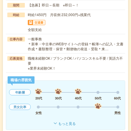
【急募】即日～長期 ※即日～！
期間
時給1450円 月収例 232,000円+残業代
時給
交通費
全額支給
一般事務
仕事内容
＊新車・中古車のWEBサイトへの登録＊帳簿への記入・文書
作成＊書類整理・保管＊郵便物の発送・受取＊来…
職種未経験OK / ブランクOK / パソコンスキル不要 / 英語力不
応募資格
要
※業界未経験OK！
職場の雰囲気
年齢層
20代
30代
40代
50代
60代
男女比率
女性
男性
もっと見る