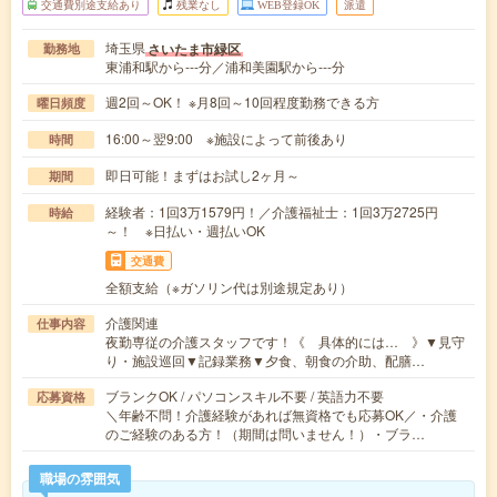
交通費別途支給あり
残業なし
WEB登録OK
派遣
埼玉県
さいたま市緑区
勤務地
東浦和駅から---分／浦和美園駅から---分
週2回～OK！ ※月8回～10回程度勤務できる方
曜日頻度
16:00～翌9:00 ※施設によって前後あり
時間
即日可能！まずはお試し2ヶ月～
期間
経験者：1回3万1579円！／介護福祉士：1回3万2725円
時給
～！ ※日払い・週払いOK
交通費
全額支給（※ガソリン代は別途規定あり）
介護関連
仕事内容
夜勤専従の介護スタッフです！《 具体的には… 》▼見守
り・施設巡回▼記録業務▼夕食、朝食の介助、配膳…
ブランクOK / パソコンスキル不要 / 英語力不要
応募資格
＼年齢不問！介護経験があれば無資格でも応募OK／・介護
のご経験のある方！（期間は問いません！）・ブラ…
職場の雰囲気