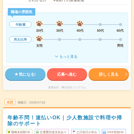
職場の雰囲気
年齢層
20代
30代
40代
50代
60代
男女比率
女性
男性
もっと見る
気になる!
応募へ進む
詳しく見る
派遣会社
株式会社ジョブコム
未読
掲載日
2026/07/22
年齢不問！速払いOK｜少人数施設で料理や掃
除のサポート
職種未経験OK
交通費別途支給あり
土日祝日が休み
WEB登録OK