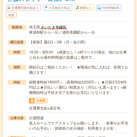
交通費別途支給あり
土日祝日が休み
残業なし
WEB登録OK
派遣
埼玉県
さいたま市緑区
勤務地
東浦和駅から---分／浦和美園駅から---分
【夜勤】週2日～OK（月～金の間）
曜日頻度
16:00～翌9:00 ※残業なし！※Wワークの場合、他のお仕事
時間
と合わせ週40時間超の就業はご案内で…
開始日はご相談ください！ ★職場が気に入れば、長期でも
期間
働けます！
経験者時給1800円～（夜勤時給2250円～）★日収3万2400
時給
円以上★日払い／週払い制度あり（月払いも選べます）※稼
働開始時は手続き完了次第のお支払いとなります。
交通費
交通費支給※規定有
介護関連
仕事内容
老人ホームでケアスタッフをお願いします。・食事やお手洗
いのお手伝い・就寝前の水分補給・利用者さまが安…