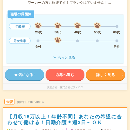
ワーカーの方も歓迎です！ブランクは問いません！…
職場の雰囲気
年齢層
20代
30代
40代
50代
60代
男女比率
女性
男性
もっと見る
気になる!
応募へ進む
詳しく見る
派遣会社
株式会社ゼフィロス
未読
掲載日
2026/08/05
【月収16万以上！年齢不問】あなたの希望に合
わせて働ける！日勤介護＊週3日～ＯＫ