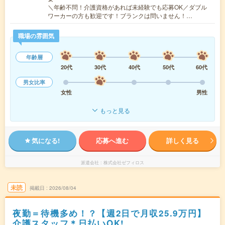
＼年齢不問！介護資格があれば未経験でも応募OK／ダブル
ワーカーの方も歓迎です！ブランクは問いません！…
職場の雰囲気
年齢層
20代
30代
40代
50代
60代
男女比率
女性
男性
もっと見る
気になる!
応募へ進む
詳しく見る
派遣会社
株式会社ゼフィロス
未読
掲載日
2026/08/04
夜勤＝待機多め！？【週2日で月収25.9万円】
介護スタッフ＊日払いOK!