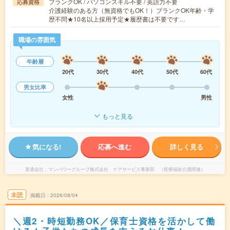
ブランクOK / パソコンスキル不要 / 英語力不要
応募資格
介護経験のある方（無資格でもOK！）ブランクOK年齢・学
歴不問★10名以上採用予定★履歴書は不要です…
職場の雰囲気
年齢層
20代
30代
40代
50代
60代
男女比率
女性
男性
もっと見る
気になる!
応募へ進む
詳しく見る
派遣会社
マンパワーグループ株式会社 ケアサービス事業部 （医療福祉介護関連）
未読
掲載日
2026/08/04
＼週2・時短勤務OK／保育士資格を活かして働