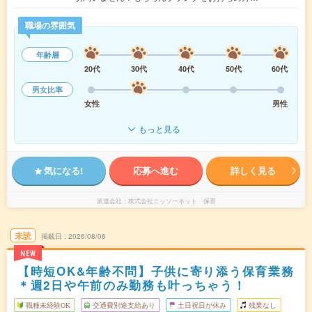
職場の雰囲気
年齢層
20代
30代
40代
50代
60代
男女比率
女性
男性
もっと見る
気になる!
応募へ進む
詳しく見る
派遣会社
株式会社ニッソーネット 保育
未読
掲載日
2026/08/06
NEW
【時短OK&年齢不問】子供に寄り添う保育業務
＊週2日や午前のみ勤務も叶っちゃう！
職種未経験OK
交通費別途支給あり
土日祝日が休み
残業なし