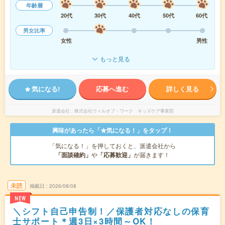
年齢層
20代
30代
40代
50代
60代
男女比率
女性
男性
もっと見る
気になる!
応募へ進む
詳しく見る
派遣会社
株式会社ウィルオブ・ワーク キッズケア事業部
興味があったら「★気になる！」をタップ！
「気になる！」を押しておくと、派遣会社から
「面談確約」
や
「応募歓迎」
が届きます！
未読
掲載日
2026/08/08
NEW
＼シフト自己申告制！／保護者対応なしの保育
士サポート＊週3日×3時間～OK！