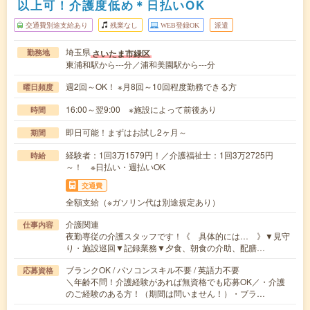
以上可！介護度低め＊日払いOK
交通費別途支給あり
残業なし
WEB登録OK
派遣
埼玉県
さいたま市緑区
勤務地
東浦和駅から---分／浦和美園駅から---分
週2回～OK！ ※月8回～10回程度勤務できる方
曜日頻度
16:00～翌9:00 ※施設によって前後あり
時間
即日可能！まずはお試し2ヶ月～
期間
経験者：1回3万1579円！／介護福祉士：1回3万2725円
時給
～！ ※日払い・週払いOK
交通費
全額支給（※ガソリン代は別途規定あり）
介護関連
仕事内容
夜勤専従の介護スタッフです！《 具体的には… 》▼見守
り・施設巡回▼記録業務▼夕食、朝食の介助、配膳…
ブランクOK / パソコンスキル不要 / 英語力不要
応募資格
＼年齢不問！介護経験があれば無資格でも応募OK／・介護
のご経験のある方！（期間は問いません！）・ブラ…