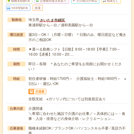
職種未経験OK
交通費別途支給あり
土日祝日が休み
残業なし
WEB登録OK
派遣
埼玉県
さいたま市緑区
勤務地
東浦和駅から---分／浦和美園駅から---分
週3日～OK！（月曜～日曜） ＊日勤のみ、曜日固定など働き
曜日頻度
方のご相談OK
▼選べる勤務シフト【日勤】9:00～18:00【早番】7:00～
時間
16:00【遅番】10:00～20:…
即日～長期 ＊あなたのご希望をお気軽にお聞かせくださ
期間
い！
初任者研修：時給1700円～ 介護福祉士：時給1800円～ ※
時給
日払い・週払いOK
交通費
全額支給 ※ガソリン代については別途規定あり
介護関連
仕事内容
＼希望に合わせた施設で介護のお仕事／～具体的には～・食
事・入浴・排泄などの身体介助・レクリエーション…
職種未経験OK / ブランクOK / パソコンスキル不要 / 英語力不
応募資格
要