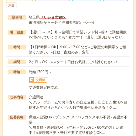
派遣
埼玉県
さいたま市緑区
勤務地
東浦和駅から---分／浦和美園駅から---分
【週2日～OK】月～金曜日で希望シフト制 ※徐々に勤務回数
曜日頻度
を増やしていくことも可能です！（最初は週3日からなど）
【1日5時間～OK】9:00～17:00など※ご希望の時間帯をご相
時間
談ください。※日勤、夜勤のみ、変則…
2ヶ月～OK ※スタート日はお気軽にご相談ください！
期間
時給1700円～
時給
交通費
交通費規定内支給
介護関連
仕事内容
＼グループホームでお年寄りの自立支援／自立した生活を目
指すお年寄りたちが、少人数で集団生活を送る「グ…
職種未経験OK / ブランクOK / パソコンスキル不要 / 英語力不
応募資格
要
＼無資格・未経験OK／※年齢不問※50代・60代の方も活躍
中！※履歴書不要・来社不要で電話相談もOK…