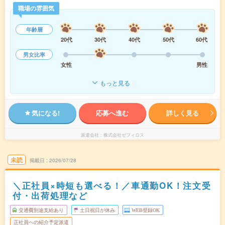
職場の雰囲気
年齢層
20代
30代
40代
50代
60代
男女比率
女性
男性
もっと見る
気になる!
応募へ進む
詳しく見る
派遣会社
株式会社ゼフィロス
未読
掲載日
2026/07/28
＼正社員×時短も選べる！／車通勤OK！注文受
付・出荷処理など
交通費別途支給あり
土日祝日が休み
WEB登録OK
正社員への紹介予定派遣