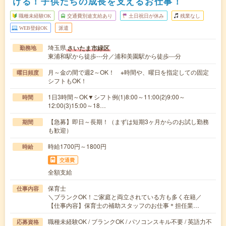
ける！子供たちの成長を支えるお仕事！
職種未経験OK
交通費別途支給あり
土日祝日が休み
残業なし
WEB登録OK
派遣
埼玉県
さいたま市緑区
勤務地
東浦和駅から徒歩---分／浦和美園駅から徒歩---分
月～金の間で週2～OK！ ※時間や、曜日を指定しての固定
曜日頻度
シフトもOK！
1日3時間～OK▼シフト例(1)8:00～11:00(2)9:00～
時間
12:00(3)15:00～18…
【急募】即日～長期！（まずは短期3ヶ月からのお試し勤務
期間
も歓迎）
時給1700円～1800円
時給
交通費
全額支給
保育士
仕事内容
＼ブランクOK！ご家庭と両立されている方も多く在籍／
【仕事内容】保育士の補助スタッフのお仕事＊担任業…
職種未経験OK / ブランクOK / パソコンスキル不要 / 英語力不
応募資格