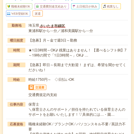
職種未経験OK
交通費別途支給あり
土日祝日が休み
残業なし
WEB登録OK
派遣
埼玉県
さいたま市緑区
勤務地
東浦和駅から---分／浦和美園駅から---分
【急募】月～金で週3日～勤務
曜日頻度
★1日3時間～OK♪ 残業はありません！ 【選べるシフト例】7
時間
～19時の間で「1日3時間～」OK♪ …
【急募】即日～長期まで大歓迎！ まずは、希望を聞かせてく
期間
ださいね！
時給1750円～ ◇日払いOK
時給
交通費
交通費規定内支給
保育士
仕事内容
＼保育士さんのサポート／担任を持たれている保育士さんの
サポートをお願いいたします！▽具体的には…・園…
職種未経験OK / ブランクOK / パソコンスキル不要 / 英語力不
応募資格
要
【保育士資格をお持ちの方】★国家・地域限定保育士なども