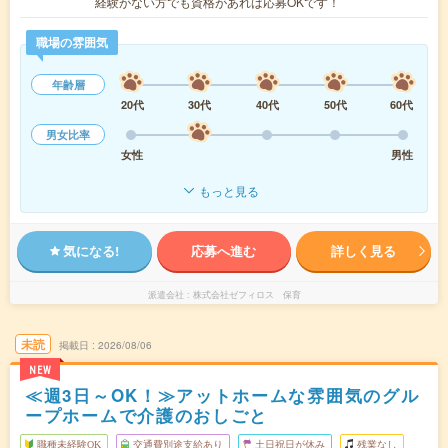
経験がない方でも資格があれば応募OKです！
職場の雰囲気
年齢層
20代
30代
40代
50代
60代
男女比率
女性
男性
もっと見る
気になる!
応募へ進む
詳しく見る
派遣会社
株式会社ゼフィロス 保育
未読
掲載日
2026/08/06
NEW
≪週3日～OK！≫アットホームな雰囲気のグル
ープホームで介護のおしごと
職種未経験OK
交通費別途支給あり
土日祝日が休み
残業なし