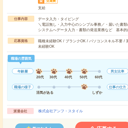
交通費
支給
仕事内容
データ入力・タイピング
＼電話無し・入力中心のシンプル事務／・届いた書類
システムへデータ入力・書類の発送業務など 基本的
応募資格
職種未経験OK / ブランクOK / パソコンスキル不要 /
未経験OK
職場の雰囲気
年齢層
男女比率
20代
30代
40代
50代
60代
職場の様子
仕事の仕方
活気がある
しずか
株式会社アンフ・スタイル
派遣会社