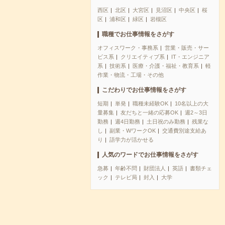
西区
北区
大宮区
見沼区
中央区
桜
区
浦和区
緑区
岩槻区
職種でお仕事情報をさがす
オフィスワーク・事務系
営業・販売・サー
ビス系
クリエイティブ系
IT・エンジニア
系
技術系
医療・介護・福祉・教育系
軽
作業・物流・工場・その他
こだわりでお仕事情報をさがす
短期
単発
職種未経験OK
10名以上の大
量募集
友だちと一緒の応募OK
週2～3日
勤務
週4日勤務
土日祝のみ勤務
残業な
し
副業・WワークOK
交通費別途支給あ
り
語学力が活かせる
人気のワードでお仕事情報をさがす
急募
年齢不問
財団法人
英語
書類チェ
ック
テレビ局
封入
大学