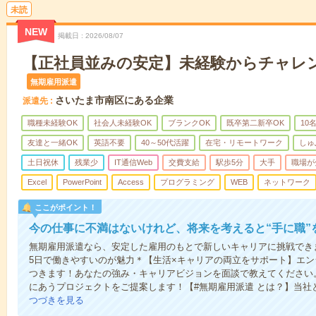
未読
NEW
掲載日
2026/08/07
【正社員並みの安定】未経験からチャレ
無期雇用派遣
さいたま市南区にある企業
派遣先
職種未経験OK
社会人未経験OK
ブランクOK
既卒第二新卒OK
10
友達と一緒OK
英語不要
40～50代活躍
在宅・リモートワーク
しゅ
土日祝休
残業少
IT通信Web
交費支給
駅歩5分
大手
職場が
Excel
PowerPoint
Access
プログラミング
WEB
ネットワーク
ここがポイント！
今の仕事に不満はないけれど、将来を考えると“手に職”
無期雇用派遣なら、安定した雇用のもとで新しいキャリアに挑戦できま
5日で働きやすいのが魅力＊【生活×キャリアの両立をサポート】エ
つきます！あなたの強み・キャリアビジョンを面談で教えてください
にあうプロジェクトをご提案します！【#無期雇用派遣 とは？】当社
つづきを見る