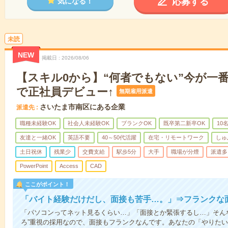
応募する
気になる！
未読
NEW
掲載日
2026/08/06
【スキル0から】“何者でもない”今が一番
で正社員デビュー↑
無期雇用派遣
さいたま市南区にある企業
派遣先
職種未経験OK
社会人未経験OK
ブランクOK
既卒第二新卒OK
10
友達と一緒OK
英語不要
40～50代活躍
在宅・リモートワーク
しゅ
土日祝休
残業少
交費支給
駅歩5分
大手
職場が分煙
派遣多
PowerPoint
Access
CAD
ここがポイント！
「バイト経験だけだし、面接も苦手…。」⇒フランクな
「パソコンってネット見るくらい…」「面接とか緊張するし…」そん
ろ”重視の採用なので、面接もフランクなんです。あなたの「やりた