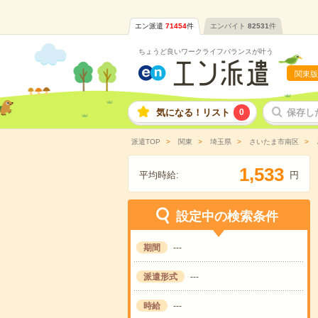
エン派遣
71454
件
エンバイト
82531
件
ちょうど良いワークライフバランスが叶う
関東版
気になる！リスト
0
保存し
派遣TOP
関東
埼玉県
さいたま市南区
,
1
5
3
3
平均時給:
円
設定中の検索条件
期間
---
派遣形式
---
時給
---