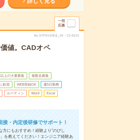
詳しく見る
一括
応募
No.STFSVS埼玉_05・C2-5010
価値。CADオペ
名以上の大量募集
複数名募集
ふ歓迎
WEB登録OK
週5日勤務
ルーティン
Word
Excel
面接・内定後研修でサポート！
な方にもおすすめ！経験より“のびし
い」を教えてください！エンジニア経験あ