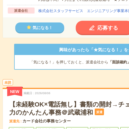
派遣会社
株式会社スタッフサービス エンジニアリング事業本
応募する
気になる！
興味があったら「★気になる！」を
「気になる！」を押しておくと、派遣会社から
「面談確約
未読
NEW
掲載日
2026/08/06
【未経験OK×電話無し】書類の開封→チ
力のかんたん事務＠武蔵浦和
派遣
カード会社の事務センター
派遣先