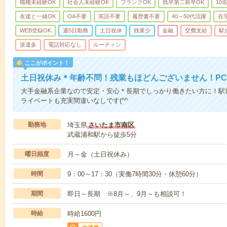
職種未経験OK
社会人未経験OK
ブランクOK
既卒第二新卒OK
10
友達と一緒OK
OA不要
英語不要
履歴書不要
40～50代活躍
在
WEB登録OK
週5日勤務
土日祝休
残業少
金融
交費支給
駅
派遣多
電話対応なし
ルーティン
ここがポイント！
土日祝休み＊年齢不問！残業もほどんございません！P
大手金融系企業なので安定・安心＊長期でしっかり働きたい方に！駅
ライベートも充実間違いなしです(^^
勤務地
埼玉県
さいたま市南区
武蔵浦和駅から徒歩5分
曜日頻度
月～金（土日祝休み）
時間
9：00～17：30（実働7時間30分・休憩60分）
期間
即日～長期 ※8月～、9月～も相談可！
時給
時給1600円