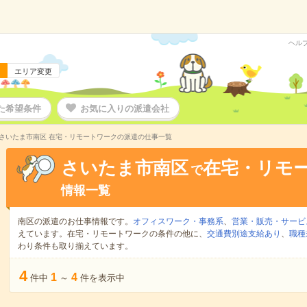
ヘル
エリア変更
た希望条件
お気に入りの派遣会社
さいたま市南区 在宅・リモートワークの派遣の仕事一覧
さいたま市南区
在宅・リモ
で
情報一覧
南区の派遣のお仕事情報です。
オフィスワーク・事務系
、
営業・販売・サービ
えています。在宅・リモートワークの条件の他に、
交通費別途支給あり
、
職種
わり条件も取り揃えています。
4
1
4
件中
～
件を表示中