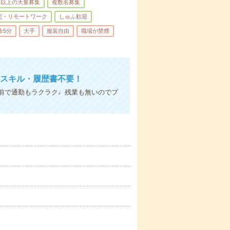
名以上の大量募集
複数名募集
宅・リモートワーク
しゅふ歓迎
歩5分
大手
服装自由
職場が禁煙
Cスキル・履歴書不要！
前で通勤もラクラク♩残業も無いのでプ