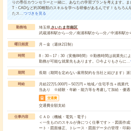
りの専任カウンセラーと一緒に、あなたの学習プランを考えます。ま
T・CADなど約30種類のスキルを学べる研修があるんです！もちろ
たス…
つづきを見る
勤務地
埼玉県
さいたま市南区
武蔵浦和駅から---分／南浦和駅から---分／中浦和駅から
曜日頻度
月～金（週休2日制）
時間
8：30～17：30（実働8時間）※勤務時間は就業先
勤務が可能な就業先もあります。◎今よりもさらに…
期間
長期（期間を定めない雇用契約を当社と結びます）派
時給
月給22万5,000円～50万円＋地域／住宅手当＋残
当あり ※経験・年齢・能力等を考慮して加給・優遇
交通費
交通費全額支給
仕事内容
ＣＡＤ（機械・電気・電子）
＜一生もののスキルが身につく仕事です＞・図面作成
ート・図面修正、トレース・図面データの管理・印刷