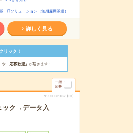
部 ITソリューション（無期雇用派遣）
詳しく見る
クリック！
」
や
「応募歓迎」
が届きます！
一括
応募
No.UNFS0110st【03】
ェック→データ入