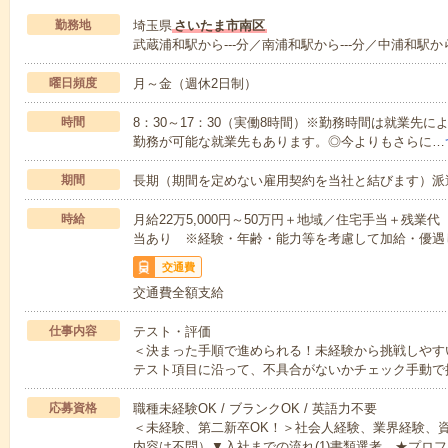
勤務地
埼玉県
さいたま市南区
武蔵浦和駅から---分／南浦和駅から---分／中浦和駅から
曜日頻度
月～金（週休2日制）
時間
8：30～17：30（実働8時間）※勤務時間は就業先
勤務が可能な就業先もあります。◎今よりもさらに…
期間
長期（期間を定めない雇用契約を当社と結びます）派
時給
月給22万5,000円～50万円＋地域／住宅手当＋残
当あり ※経験・年齢・能力等を考慮して加給・優遇
交通費
交通費全額支給
仕事内容
テスト・評価
＜決まった手順で進められる！未経験から挑戦しやす
テスト項目に沿って、不具合がないかチェック手動で
応募資格
職種未経験OK / ブランクOK / 英語力不要
＜未経験、第二新卒OK！＞社会人経験、業界経験、
内容は不問）▼入社までの流れ(1)書類選考 ★プロフ