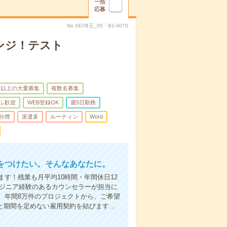
一括
応募
No.SEI埼玉_05・B2-4070
ンジ！テスト
名以上の大量募集
複数名募集
ふ歓迎
WEB登録OK
週5日勤務
分煙
派遣多
ルーティン
Word
をつけたい。そんなあなたに。
す！残業も月平均10時間・年間休日12
ンジニア経験のあるカウンセラーが担当に
。年間8万件のプロジェクトから、ご希望
と期間を定めない雇用契約を結びます…