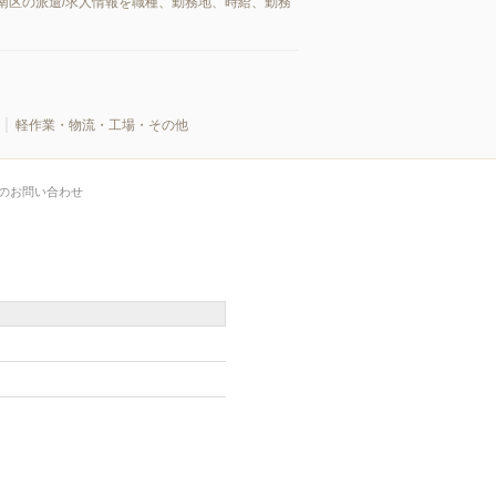
南区の派遣/求人情報を職種、勤務地、時給、勤務
軽作業・物流・工場・その他
のお問い合わせ