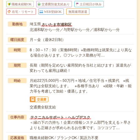
職種未経験OK
交通費別途支給あり
土日祝日が休み
在宅・リモート
WEB登録OK
無期雇用派遣
埼玉県
さいたま市浦和区
勤務地
北浦和駅から---分／与野駅から---分／浦和駅から---分
月～金（週休2日制）
曜日頻度
8：30～17：30（実働8時間）※勤務時間は就業先により異な
時間
る場合があります。◎フレックス勤務が可…
長期（期間を定めない雇用契約を当社と結びます）派遣先が
期間
変わっても雇用は継続！
月給22万5,000円～50万円＋地域／住宅手当＋残業代 ※残
時給
業代は全額支給します。 ※各種手当あり ※経験・年齢・能
力等を考慮して加給・優遇します。
交通費
交通費全額支給
テクニカルサポート・ヘルプデスク
仕事内容
＜縁の下の力持ち！企業の情報システム部門を支える＞早さ
よりも正確さが求められるお仕事です。コツコツ丁…
職種未経験OK / ブランクOK / 英語力不要
応募資格