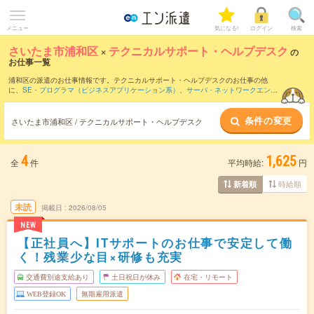
メニュー
気になる!
ログイン
検索
さいたま市浦和区
×
テクニカルサポート・ヘルプデスク
の
お仕事一覧
浦和区の派遣のお仕事情報です。テクニカルサポート・ヘルプデスクのお仕事の他
に、
SE・プログラマ（ビジネスアプリケーション系）
、
サーバ・ネットワークエンジ
ニア
、
PM・PMO
などを取り揃えています。さらに、
短期
・
単発
などの期間や、
職種
未経験OK
などのこだわり条件で絞り込んでいただけます。職種辞典：
テクニカルサポ
条件の変更
ート・ヘルプデスクのお仕事とは？とは？
さいたま市浦和区 / テクニカルサポート・ヘルプデスク
4
1,625
全
件
平均時給:
円
時給順
新着順
未読
掲載日
2026/08/05
NEW
【正社員へ】ITサポートのお仕事で安定して働
く！残業少な目×研修も充実
交通費別途支給あり
土日祝日が休み
在宅・リモート
WEB登録OK
無期雇用派遣