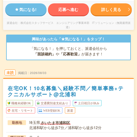
気になる!
応募へ進む
詳しく見る
派遣会社
株式会社スタッフサービス エンジニアリング事業本部 ITソリューション（無期雇用派
遣）
興味があったら「★気になる！」をタップ！
「気になる！」を押しておくと、派遣会社から
「面談確約」
や
「応募歓迎」
が届きます！
未読
掲載日
2026/08/03
在宅OK！10名募集＼経験不問／簡単事務+テ
クニカルサポート@北浦和
職種未経験OK
交通費別途支給あり
土日祝日が休み
在宅・リモート
WEB登録OK
派遣
埼玉県
さいたま市浦和区
勤務地
北浦和駅から徒歩7分／浦和駅から徒歩12分