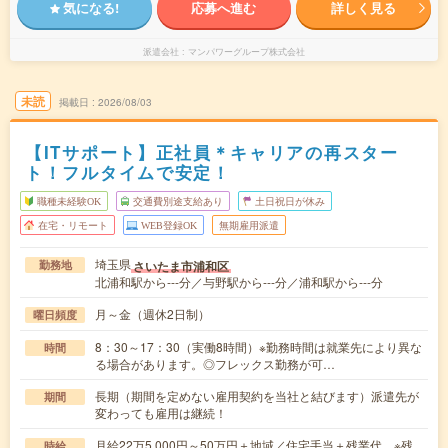
気になる!
応募へ進む
詳しく見る
派遣会社
マンパワーグループ株式会社
未読
掲載日
2026/08/03
【ITサポート】正社員＊キャリアの再スター
ト！フルタイムで安定！
職種未経験OK
交通費別途支給あり
土日祝日が休み
在宅・リモート
WEB登録OK
無期雇用派遣
埼玉県
さいたま市浦和区
勤務地
北浦和駅から---分／与野駅から---分／浦和駅から---分
月～金（週休2日制）
曜日頻度
8：30～17：30（実働8時間）※勤務時間は就業先により異な
時間
る場合があります。◎フレックス勤務が可…
長期（期間を定めない雇用契約を当社と結びます）派遣先が
期間
変わっても雇用は継続！
月給22万5,000円～50万円＋地域／住宅手当＋残業代 ※残
時給