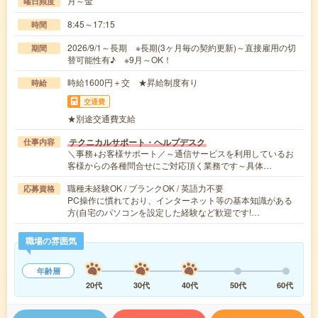
月～金
曜日頻度
8:45～17:15
時間
2026/9/1～長期 ※長期(3ヶ月毎の契約更新)～直接雇用の切
期間
替可能性有♪ ※9月～OK！
時給1600円＋交 ★昇給制度有り
時給
交通費
★別途交通費支給
テクニカルサポート・ヘルプデスク
仕事内容
＼事務+お客様サポート／～通信サービスを利用しているお
客様からの各種問合せにご対応頂く業務です～具体…
職種未経験OK / ブランクOK / 英語力不要
応募資格
PC操作に慣れており、インターネット等の基本知識がある
方(自宅のパソコンを設定した経験など歓迎です!…
職場の雰囲気
年齢層
20代
30代
40代
50代
60代