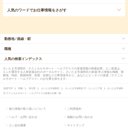
人気のワード
でお仕事情報をさがす
勤務地 / 路線・駅
職種
人気の検索インデックス
さいたま市浦和区 - テクニカルサポート・ヘルプデスクの派遣情報の検索結果。エン派遣は、
エンが運営する人材派遣会社のポータルサイト。さいたま市浦和区の派遣/求人情報を職種、勤
務地、時給、勤務時間、長期・短期などの希望条件から、あなたにピッタリの派遣（テクニカ
ルサポート・ヘルプデスク）のお仕事を探せます。
派遣TOP
関東
埼玉県
さいたま市浦和区
さいたま市浦和区 IT・エンジニア系
さいたま市浦和
区 テクニカルサポート・ヘルプデスクの派遣の仕事一覧
個人情報の取り扱いについて
ご利用規約
ヘルプ・お問い合わせ
掲載のお問い合わせ
エン会社概要
サイトマップ