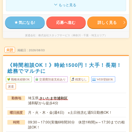
もっと見る
気になる!
応募へ進む
詳しく見る
派遣会社
株式会社スタッフサービス（神奈川・千葉・埼玉エリア）
未読
掲載日
2026/08/03
《時間相談OK！》時給1500円！大手！長期！
総務でマルチに
職種未経験OK
交通費別途支給あり
残業なし
WEB登録OK
派遣
埼玉県
さいたま市浦和区
勤務地
浦和駅から徒歩4分
月・火・木・金(週4日) ※土日祝含む週5日勤務OK！
曜日頻度
09:30～17:00(実働6時間30分 休憩1時間)※～17:30までの相
時間
談OK！