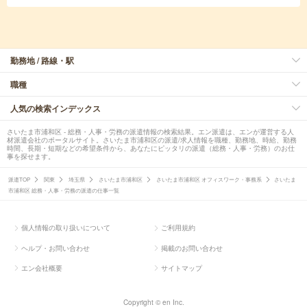
勤務地 / 路線・駅
職種
人気の検索インデックス
さいたま市浦和区 - 総務・人事・労務の派遣情報の検索結果。エン派遣は、エンが運営する人
材派遣会社のポータルサイト。さいたま市浦和区の派遣/求人情報を職種、勤務地、時給、勤務
時間、長期・短期などの希望条件から、あなたにピッタリの派遣（総務・人事・労務）のお仕
事を探せます。
派遣TOP
関東
埼玉県
さいたま市浦和区
さいたま市浦和区 オフィスワーク・事務系
さいたま
市浦和区 総務・人事・労務の派遣の仕事一覧
個人情報の取り扱いについて
ご利用規約
ヘルプ・お問い合わせ
掲載のお問い合わせ
エン会社概要
サイトマップ
Copyright © en Inc.