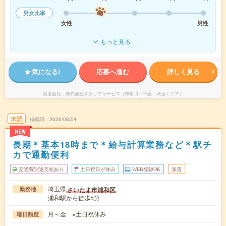
男女比率
女性
男性
もっと見る
気になる!
応募へ進む
詳しく見る
派遣会社
株式会社スタッフサービス（神奈川・千葉・埼玉エリア）
未読
掲載日
2026/08/04
NEW
長期＊基本18時まで＊給与計算業務など＊駅チ
カで通勤便利
交通費別途支給あり
土日祝日が休み
WEB登録OK
派遣
埼玉県
さいたま市浦和区
勤務地
浦和駅から徒歩5分
月～金 ※土日祝休み
曜日頻度