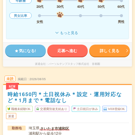
年齢層
20代
30代
40代
50代
60代
男女比率
女性
男性
もっと見る
気になる!
応募へ進む
詳しく見る
派遣会社
パーソルテンプスタッフ株式会社 首都圏
未読
掲載日
2026/08/05
NEW
時給1650円＊土日祝休み＊設定・運用対応な
ど＊1月まで＊電話なし
職種未経験OK
交通費別途支給あり
土日祝日が休み
WEB登録OK
派遣
埼玉県
さいたま市浦和区
勤務地
浦和駅から徒歩12分