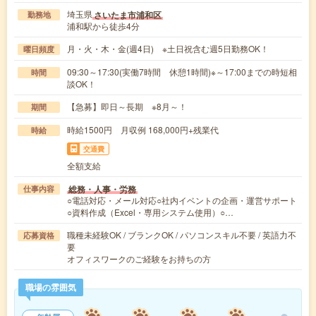
埼玉県
さいたま市浦和区
勤務地
浦和駅から徒歩4分
月・火・木・金(週4日) ※土日祝含む週5日勤務OK！
曜日頻度
09:30～17:30(実働7時間 休憩1時間)※～17:00までの時短相
時間
談OK！
【急募】即日～長期 ※8月～！
期間
時給1500円 月収例 168,000円+残業代
時給
交通費
全額支給
総務・人事・労務
仕事内容
○電話対応・メール対応○社内イベントの企画・運営サポート
○資料作成（Excel・専用システム使用）○…
職種未経験OK / ブランクOK / パソコンスキル不要 / 英語力不
応募資格
要
オフィスワークのご経験をお持ちの方
職場の雰囲気