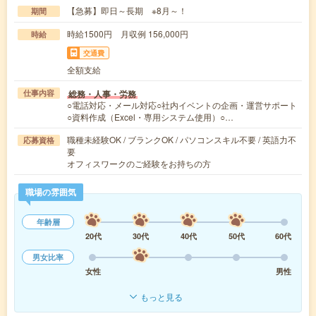
【急募】即日～長期 ※8月～！
期間
時給1500円 月収例 156,000円
時給
交通費
全額支給
総務・人事・労務
仕事内容
○電話対応・メール対応○社内イベントの企画・運営サポート
○資料作成（Excel・専用システム使用）○…
職種未経験OK / ブランクOK / パソコンスキル不要 / 英語力不
応募資格
要
オフィスワークのご経験をお持ちの方
職場の雰囲気
年齢層
20代
30代
40代
50代
60代
男女比率
女性
男性
もっと見る