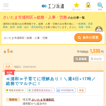
メニュー
気になる!
ログイン
検索
さいたま市浦和区
×
総務・人事・労務
のお仕事一覧
浦和区の派遣のお仕事情報です。総務・人事・労務のお仕事の他に、
一般事務
、
営業
事務
、
経理・財務・会計・英文経理
などを取り揃えています。さらに、
短期
・
単発
な
どの期間や、
職種未経験OK
などのこだわり条件で絞り込んでいただけます。職種辞
典：
人事のお仕事とは？とは？
総務のお仕事とは？とは？
条件の変更
さいたま市浦和区 / 総務・人事・労務
5
1,530
全
件
平均時給:
円
時給順
新着順
未読
掲載日
2026/08/06
NEW
≪浦和≫子育てに理解あり！＼週4日×17時／
総務でマルチに！
職種未経験OK
交通費別途支給あり
WEB登録OK
派遣
埼玉県
さいたま市浦和区
勤務地
浦和駅から徒歩4分