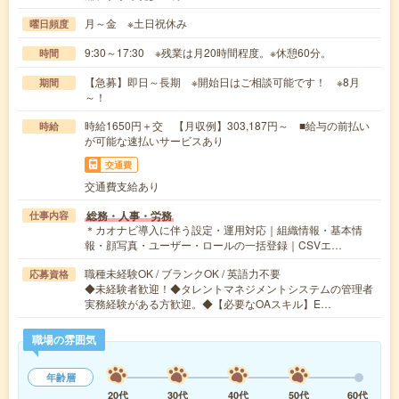
月～金 ※土日祝休み
曜日頻度
9:30～17:30 ※残業は月20時間程度。※休憩60分。
時間
【急募】即日～長期 ※開始日はご相談可能です！ ※8月
期間
～！
時給1650円＋交 【月収例】303,187円～ ■給与の前払い
時給
が可能な速払いサービスあり
交通費
交通費支給あり
総務・人事・労務
仕事内容
＊カオナビ導入に伴う設定・運用対応｜組織情報・基本情
報・顔写真・ユーザー・ロールの一括登録｜CSVエ…
職種未経験OK / ブランクOK / 英語力不要
応募資格
◆未経験者歓迎！◆タレントマネジメントシステムの管理者
実務経験がある方歓迎。◆【必要なOAスキル】E…
職場の雰囲気
年齢層
20代
30代
40代
50代
60代