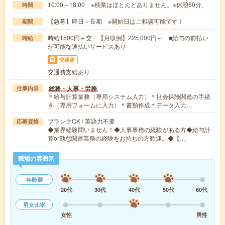
10:00～18:00 ※残業はほとんどありません。※休憩60分。
時間
【急募】即日～長期 ※開始日はご相談可能です！
期間
時給1500円＋交 【月収例】225,000円～ ■給与の前払い
時給
が可能な速払いサービスあり
交通費
交通費支給あり
総務・人事・労務
仕事内容
＊給与計算業務（専用システム入力）＊社会保険関連の手続
き（専用フォームに入力）＊書類作成＊データ入力…
ブランクOK / 英語力不要
応募資格
◆業界経験問いません！◆人事事務の経験がある方◆給与計
算or勤怠関連業務の経験をお持ちの方歓迎。◆【…
職場の雰囲気
年齢層
20代
30代
40代
50代
60代
男女比率
女性
男性