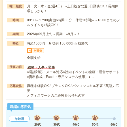
月・火・木・金(週4日) ※土日祝含む週5日勤務OK！長期休
曜日頻度
暇しっかり！
09:30～17:00(実働6時間30分 休憩1時間)※～18:00までのフ
時間
ルタイムも相談OK！
2026年09月上旬～長期 ※9月～！
期間
時給1500円 月収例 156,000円+残業代
時給
交通費
全額支給
総務・人事・労務
仕事内容
○電話対応・メール対応○社内イベントの企画・運営サポート
○資料作成（Excel・専用システム使用）○…
職種未経験OK / ブランクOK / パソコンスキル不要 / 英語力不
応募資格
要
オフィスワークのご経験をお持ちの方
職場の雰囲気
年齢層
20代
30代
40代
50代
60代