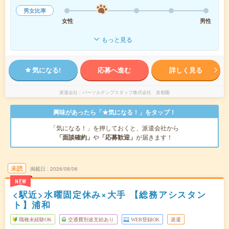
男女比率
女性
男性
もっと見る
気になる!
応募へ進む
詳しく見る
派遣会社
パーソルテンプスタッフ株式会社 首都圏
興味があったら「★気になる！」をタップ！
「気になる！」を押しておくと、派遣会社から
「面談確約」
や
「応募歓迎」
が届きます！
未読
掲載日
2026/08/06
NEW
<駅近>水曜固定休み×大手 【総務アシスタン
ト】浦和
職種未経験OK
交通費別途支給あり
WEB登録OK
派遣