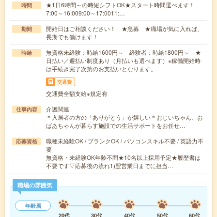
★1日6時間～の時短シフトOK★スタート時間選べます！
時間
7:00～16:009:00～17:0011:…
開始日はご相談ください！ ★急募 ★職場が気に入れば、
期間
長期でも働けます！
無資格未経験：時給1600円～ 経験者：時給1800円～ ★
時給
日払い／週払い制度あり（月払いも選べます）※稼働開始時
は手続き完了次第のお支払いとなります。
交通費
交通費全額支給※規定有
介護関連
仕事内容
＊入居者の方の「ありがとう」が嬉しい＊おじいちゃん、お
ばあちゃんが暮らす施設での生活サポートをお任せ…
職種未経験OK / ブランクOK / パソコンスキル不要 / 英語力不
応募資格
要
無資格・未経験OK年齢不問★10名以上採用予定★履歴書は
不要です▽応募後の流れ1)翌営業日までに担当…
職場の雰囲気
年齢層
20代
30代
40代
50代
60代