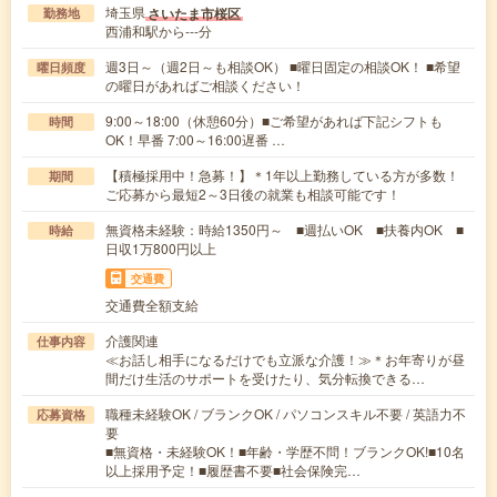
埼玉県
さいたま市桜区
勤務地
西浦和駅から---分
週3日～（週2日～も相談OK） ■曜日固定の相談OK！ ■希望
曜日頻度
の曜日があればご相談ください！
9:00～18:00（休憩60分）■ご希望があれば下記シフトも
時間
OK！早番 7:00～16:00遅番 …
【積極採用中！急募！】＊1年以上勤務している方が多数！
期間
ご応募から最短2～3日後の就業も相談可能です！
無資格未経験：時給1350円～ ■週払いOK ■扶養内OK ■
時給
日収1万800円以上
交通費
交通費全額支給
介護関連
仕事内容
≪お話し相手になるだけでも立派な介護！≫＊お年寄りが昼
間だけ生活のサポートを受けたり、気分転換できる…
職種未経験OK / ブランクOK / パソコンスキル不要 / 英語力不
応募資格
要
■無資格・未経験OK！■年齢・学歴不問！ブランクOK!■10名
以上採用予定！■履歴書不要■社会保険完…