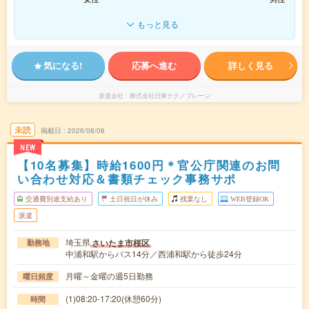
もっと見る
気になる!
応募へ進む
詳しく見る
派遣会社
株式会社日東テクノブレーン
未読
掲載日
2026/08/06
NEW
【10名募集】時給1600円＊官公庁関連のお問
い合わせ対応＆書類チェック事務サポ
交通費別途支給あり
土日祝日が休み
残業なし
WEB登録OK
派遣
埼玉県
さいたま市桜区
勤務地
中浦和駅からバス14分／西浦和駅から徒歩24分
月曜～金曜の週5日勤務
曜日頻度
(1)08:20-17:20(休憩60分)
時間