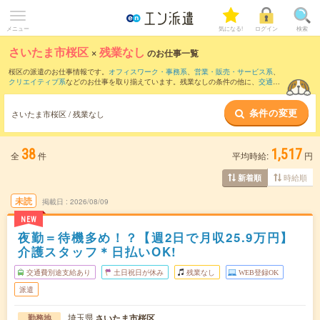
メニュー
気になる!
ログイン
検索
さいたま市桜区
×
残業なし
のお仕事一覧
桜区の派遣のお仕事情報です。
オフィスワーク・事務系
、
営業・販売・サービス系
、
クリエイティブ系
などのお仕事を取り揃えています。残業なしの条件の他に、
交通費
別途支給あり
、
職種未経験OK
、
友だちと一緒の応募OK
などのこだわり条件も取り揃
えています。
条件の変更
さいたま市桜区 / 残業なし
38
1,517
全
件
平均時給:
円
時給順
新着順
未読
掲載日
2026/08/09
NEW
夜勤＝待機多め！？【週2日で月収25.9万円】
介護スタッフ＊日払いOK!
交通費別途支給あり
土日祝日が休み
残業なし
WEB登録OK
派遣
埼玉県
さいたま市桜区
勤務地