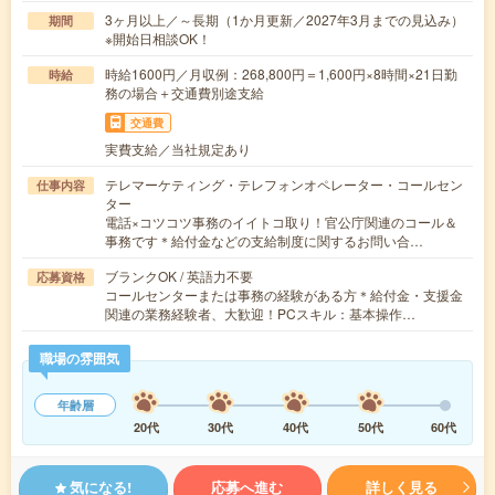
3ヶ月以上／～長期（1か月更新／2027年3月までの見込み）
期間
※開始日相談OK！
時給1600円／月収例：268,800円＝1,600円×8時間×21日勤
時給
務の場合＋交通費別途支給
交通費
実費支給／当社規定あり
テレマーケティング・テレフォンオペレーター・コールセン
仕事内容
ター
電話×コツコツ事務のイイトコ取り！官公庁関連のコール＆
事務です＊給付金などの支給制度に関するお問い合…
ブランクOK / 英語力不要
応募資格
コールセンターまたは事務の経験がある方＊給付金・支援金
関連の業務経験者、大歓迎！PCスキル：基本操作…
職場の雰囲気
年齢層
20代
30代
40代
50代
60代
気になる!
応募へ進む
詳しく見る