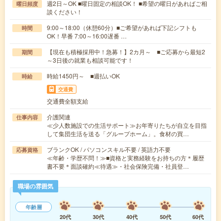
週2日～OK ■曜日固定の相談OK！ ■希望の曜日があればご相
曜日頻度
談ください！
9:00～18:00（休憩60分）■ご希望があれば下記シフトも
時間
OK！早番 7:00～16:00遅番 …
【現在も積極採用中！急募！】2カ月～ ■ご応募から最短2
期間
～3日後の就業も相談可能です！
時給1450円～ ■週払いOK
時給
交通費
交通費全額支給
介護関連
仕事内容
≪少人数施設での生活サポート≫お年寄りたちが自立を目指
して集団生活を送る「グループホーム」。食材の買…
ブランクOK / パソコンスキル不要 / 英語力不要
応募資格
≪年齢・学歴不問！≫■資格と実務経験をお持ちの方＊履歴
書不要＊面談確約≪待遇≫・社会保険完備・社員登…
職場の雰囲気
年齢層
20代
30代
40代
50代
60代