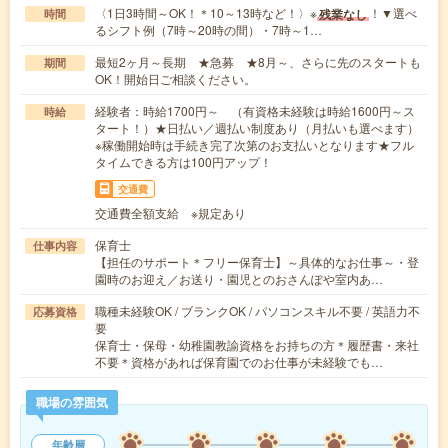
〈1日3時間～OK！＊10～13時など！〉※
！▼選べ
残業なし
時間
るシフト例（7時～20時の間）・7時～1…
最短2ヶ月～長期 ★急募 ★8月～、さらに先のスタートも
期間
OK！開始日ご相談ください。
経験者：時給1700円～ （有資格未経験は時給1600円～ス
時給
タート！）★日払い／週払い制度あり（月払いも選べます）
※稼働開始時は手続き完了次第のお支払いとなります★フル
タイムできる方は100円アップ！
交通費
交通費全額支給 ※規定あり
保育士
仕事内容
【担任のサポート＊フリー保育士】～具体的なお仕事～・登
園時のお迎え／お送り・園児とのおさんぽや室内あ…
職種未経験OK / ブランクOK / パソコンスキル不要 / 英語力不
応募資格
要
保育士・保母・幼稚園教諭資格をお持ちの方＊履歴書・来社
不要＊資格があれば保育園でのお仕事が未経験でも…
職場の雰囲気
年齢層