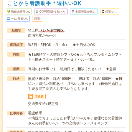
ことから看護助手＊週払いOK
職種未経験OK
交通費別途支給あり
土日祝日が休み
残業なし
WEB登録OK
派遣
埼玉県
さいたま市桜区
勤務地
西浦和駅から---分
週3日～5日OK（月～金） ★土日休みOK
曜日頻度
★1日6時間～の時短シフトOK★もちろんフルタイムシフト
時間
も可能★スタート時間選べます7:00～16:…
長期のお仕事です。開始日はご相談ください！ ★急募
期間
無資格未経験：時給1600円～ 経験者：時給1800円～★日
時給
払い／週払い制度あり（月払いも選べます）※稼働開始時は
手続き完了次第のお支払いとなります。
交通費
交通費支給※規定有
看護助手
仕事内容
≪病院でちょっとしたお手伝い≫○カルテ整理などの看護師
さんのお手伝い○シーツの交換やベッドメイキング…