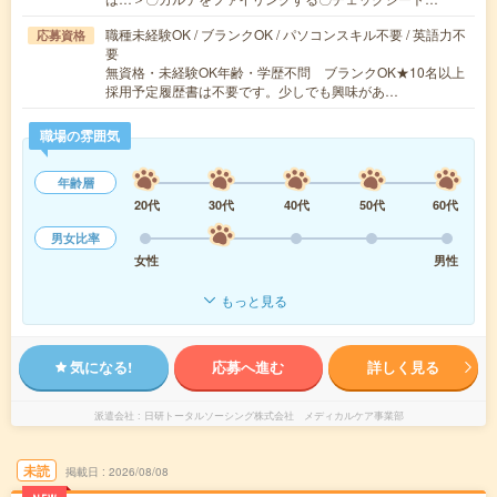
職種未経験OK / ブランクOK / パソコンスキル不要 / 英語力不
応募資格
要
無資格・未経験OK年齢・学歴不問 ブランクOK★10名以上
採用予定履歴書は不要です。少しでも興味があ…
職場の雰囲気
年齢層
20代
30代
40代
50代
60代
男女比率
女性
男性
もっと見る
気になる!
応募へ進む
詳しく見る
派遣会社
日研トータルソーシング株式会社 メディカルケア事業部
未読
掲載日
2026/08/08