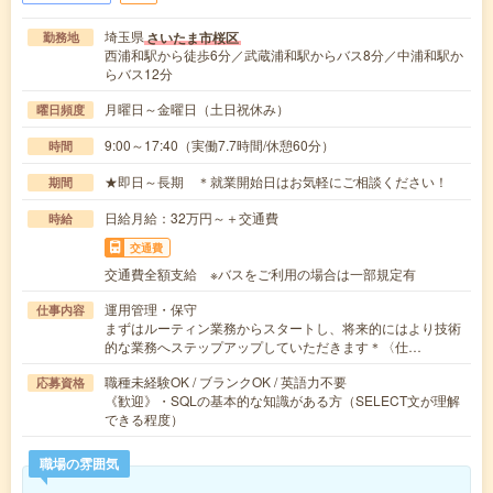
埼玉県
さいたま市桜区
勤務地
西浦和駅から徒歩6分／武蔵浦和駅からバス8分／中浦和駅か
らバス12分
月曜日～金曜日（土日祝休み）
曜日頻度
9:00～17:40（実働7.7時間/休憩60分）
時間
★即日～長期 ＊就業開始日はお気軽にご相談ください！
期間
日給月給：32万円～＋交通費
時給
交通費
交通費全額支給 ※バスをご利用の場合は一部規定有
運用管理・保守
仕事内容
まずはルーティン業務からスタートし、将来的にはより技術
的な業務へステップアップしていただきます＊〈仕…
職種未経験OK / ブランクOK / 英語力不要
応募資格
《歓迎》・SQLの基本的な知識がある方（SELECT文が理解
できる程度）
職場の雰囲気