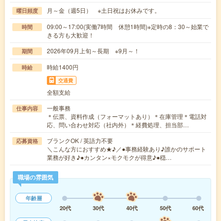
月～金（週5日） ※土日祝はお休みです。
曜日頻度
09:00～17:00(実働7時間 休憩1時間)※定時の8：30～始業で
時間
きる方も大歓迎！
2026年09月上旬～長期 ※9月～！
期間
時給1400円
時給
交通費
全額支給
一般事務
仕事内容
＊伝票、資料作成（フォーマットあり）＊在庫管理＊電話対
応、問い合わせ対応（社内外）＊経費処理、担当部…
ブランクOK / 英語力不要
応募資格
＼こんな方におすすめ★♪／●事務経験あり♪誰かのサポート
業務が好き♪●カンタン×モクモクが得意♪●穏…
職場の雰囲気
年齢層
20代
30代
40代
50代
60代