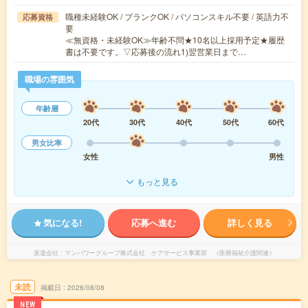
職種未経験OK / ブランクOK / パソコンスキル不要 / 英語力不
応募資格
要
≪無資格・未経験OK≫年齢不問★10名以上採用予定★履歴
書は不要です。▽応募後の流れ1)翌営業日まで…
職場の雰囲気
年齢層
20代
30代
40代
50代
60代
男女比率
女性
男性
もっと見る
気になる!
応募へ進む
詳しく見る
派遣会社
マンパワーグループ株式会社 ケアサービス事業部 （医療福祉介護関連）
未読
掲載日
2026/08/08
NEW