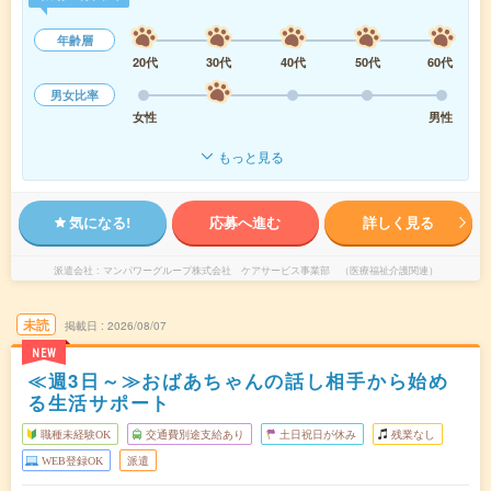
年齢層
20代
30代
40代
50代
60代
男女比率
女性
男性
もっと見る
気になる!
応募へ進む
詳しく見る
派遣会社
マンパワーグループ株式会社 ケアサービス事業部 （医療福祉介護関連）
未読
掲載日
2026/08/07
NEW
≪週3日～≫おばあちゃんの話し相手から始め
る生活サポート
職種未経験OK
交通費別途支給あり
土日祝日が休み
残業なし
WEB登録OK
派遣