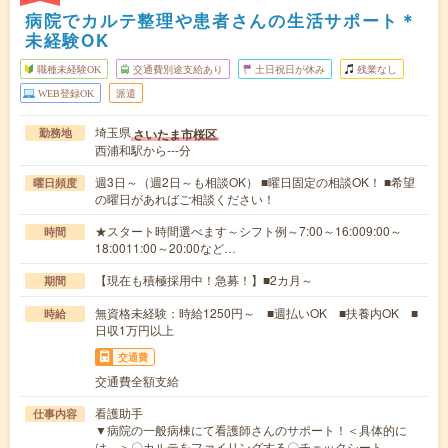
病院でカルテ整理や患者さんの生活サポート＊
未経験OK
職種未経験OK
交通費別途支給あり
土日祝日が休み
残業なし
WEB登録OK
派遣
埼玉県
さいたま市桜区
勤務地
西浦和駅から---分
週3日～（週2日～も相談OK） ■曜日固定の相談OK！ ■希望
曜日頻度
の曜日があればご相談ください！
★スタート時間選べます～シフト例～7:00～16:009:00～
時間
18:0011:00～20:00など…
【現在も積極採用中！急募！】■2カ月～
期間
無資格未経験：時給1250円～ ■週払いOK ■扶養内OK ■
時給
日収1万円以上
交通費
交通費全額支給
看護助手
仕事内容
▼病院の一般病棟にて看護師さんのサポート！＜具体的に
は…＞〇カルテをファイリングする〇チェックシート…