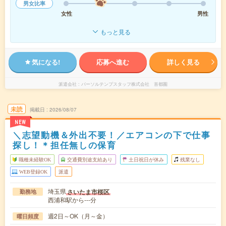
男女比率
女性
男性
もっと見る
気になる!
応募へ進む
詳しく見る
派遣会社
パーソルテンプスタッフ株式会社 首都圏
未読
掲載日
2026/08/07
NEW
＼志望動機＆外出不要！／エアコンの下で仕事
探し！＊担任無しの保育
職種未経験OK
交通費別途支給あり
土日祝日が休み
残業なし
WEB登録OK
派遣
埼玉県
さいたま市桜区
勤務地
西浦和駅から---分
週2日～OK（月～金）
曜日頻度