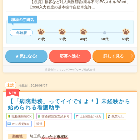
【必須】接客など対人業務経験(業界不問)PCスキル:Word、
Excel入力程度の基本操作自動車免許…
職場の雰囲気
年齢層
20代
30代
40代
50代
60代
気になる!
応募へ進む
詳しく見る
派遣会社
マンパワーグループ株式会社
未読
掲載日
2026/08/07
NEW
【「病院勤務」ってイイですよ＊】未経験から
始められる看護助手
職種未経験OK
交通費別途支給あり
土日祝日が休み
残業なし
WEB登録OK
派遣
埼玉県
さいたま市桜区
勤務地