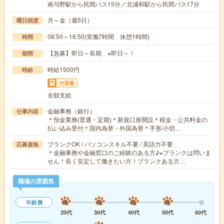
南与野駅から民間バス15分／北浦和駅から民間バス17分
月～金（週5日）
曜日頻度
08:50～16:50(実働7時間 休憩1時間)
時間
【急募】即日～長期 ※即日～！
期間
時給1500円
時給
交通費
全額支給
金融事務（銀行）
仕事内容
＊預金業務(普通・定期)＊新規口座開設＊税金・公共料金の
払い込み受付＊国内為替・外国為替＊手形/小切…
ブランクOK / パソコンスキル不要 / 英語力不要
応募資格
＊金融事務や金融窓口のご経験のある方♪※ブランクは問いま
せん！長く安定して働きたい方！ブランクある方…
職場の雰囲気
年齢層
20代
30代
40代
50代
60代