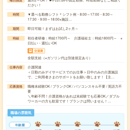
曜日頻度
ださい！
▼選べる勤務シフト＊シフト例・8:00～17:00・8:30～
時間
17:30・9:00～18:00※施設…
即日可能！まずはお試し2ヶ月～
期間
初任者研修：時給1700円～ 介護福祉士：時給1800円～ ※
時給
日払い・週払いOK
交通費
全額支給（※ガソリン代は別途規定あり）
介護関連
仕事内容
＜日勤のみデイサービスでのお仕事＞日中のみの介護施設
で、ご利用者さまのサポートをお願い致します！【主…
職種未経験OK / ブランクOK / パソコンスキル不要 / 英語力不
応募資格
要
＼年齢不問！介護資格があれば未経験でも応募OK／ダブル
ワーカーの方も歓迎です！ブランクは問いません！…
職場の雰囲気
年齢層