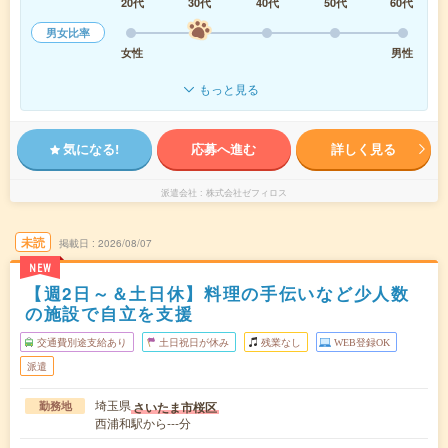
20代
30代
40代
50代
60代
男女比率
女性
男性
もっと見る
気になる!
応募へ進む
詳しく見る
派遣会社
株式会社ゼフィロス
未読
掲載日
2026/08/07
NEW
【週2日～＆土日休】料理の手伝いなど少人数
の施設で自立を支援
交通費別途支給あり
土日祝日が休み
残業なし
WEB登録OK
派遣
埼玉県
さいたま市桜区
勤務地
西浦和駅から---分