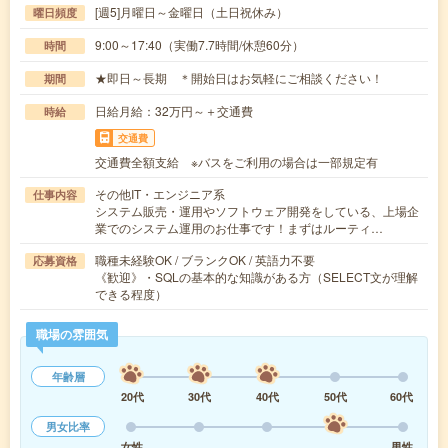
[週5]月曜日～金曜日（土日祝休み）
曜日頻度
9:00～17:40（実働7.7時間/休憩60分）
時間
★即日～長期 ＊開始日はお気軽にご相談ください！
期間
日給月給：32万円～＋交通費
時給
交通費
交通費全額支給 ※バスをご利用の場合は一部規定有
その他IT・エンジニア系
仕事内容
システム販売・運用やソフトウェア開発をしている、上場企
業でのシステム運用のお仕事です！まずはルーティ…
職種未経験OK / ブランクOK / 英語力不要
応募資格
《歓迎》・SQLの基本的な知識がある方（SELECT文が理解
できる程度）
職場の雰囲気
年齢層
20代
30代
40代
50代
60代
男女比率
女性
男性