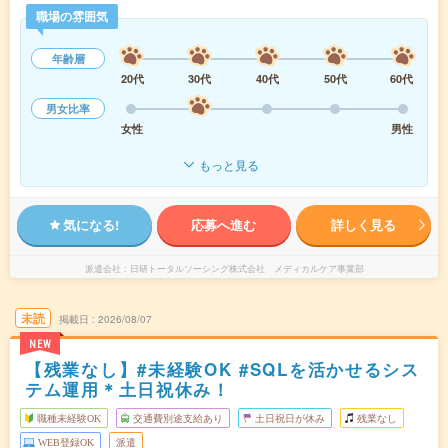
職場の雰囲気
年齢層
20代
30代
40代
50代
60代
男女比率
女性
男性
もっと見る
気になる!
応募へ進む
詳しく見る
派遣会社
日研トータルソーシング株式会社 メディカルケア事業部
未読
掲載日
2026/08/07
NEW
【残業なし】#未経験OK #SQLを活かせるシス
テム運用＊土日祝休み！
職種未経験OK
交通費別途支給あり
土日祝日が休み
残業なし
WEB登録OK
派遣