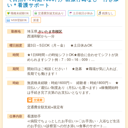
い＊看護サポート
職種未経験OK
交通費別途支給あり
土日祝日が休み
残業なし
WEB登録OK
派遣
埼玉県
さいたま市桜区
勤務地
西浦和駅から---分
週3日～5日OK（月～金） ★土日休みOK
曜日頻度
★1日6時間～の時短シフトOK★都合に合わせてシフトが決
時間
められますシフト例：7：00～16：009：…
開始日はご相談ください！ ★急募 ★職場が気に入れば、
期間
長期でも働けます！
無資格未経験：時給1600円～ 経験者：時給1800円～ ★
時給
日払い／週払い制度あり（月払いも選べます）※稼働開始時
は手続き完了次第のお支払いとなります。
交通費
交通費全額支給※規定有
看護助手
仕事内容
≪病院でちょっとしたお手伝い≫〇お手洗い・入浴など生活
のお手伝い○診察室への付き添い○食事のサポート…