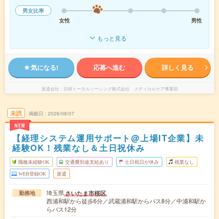
男女比率
女性
男性
もっと見る
気になる!
応募へ進む
詳しく見る
派遣会社
日研トータルソーシング株式会社 メディカルケア事業部
未読
掲載日
2026/08/07
NEW
【経理システム運用サポート@上場IT企業】未
経験OK！残業なし＆土日祝休み
職種未経験OK
交通費別途支給あり
土日祝日が休み
残業なし
WEB登録OK
派遣
埼玉県
さいたま市桜区
勤務地
西浦和駅から徒歩6分／武蔵浦和駅からバス8分／中浦和駅か
らバス12分