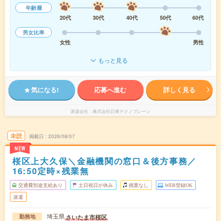
年齢層
20代
30代
40代
50代
60代
男女比率
女性
男性
もっと見る
気になる!
応募へ進む
詳しく見る
派遣会社
株式会社日東テクノブレーン
未読
掲載日
2026/08/07
NEW
桜区上大久保＼金融機関の窓口＆後方事務／
16:50定時×残業無
交通費別途支給あり
土日祝日が休み
残業なし
WEB登録OK
派遣
埼玉県
さいたま市桜区
勤務地