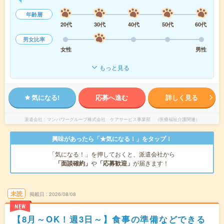
年齢層
20代
30代
40代
50代
60代
男女比率
女性
男性
もっと見る
気になる!
応募へ進む
詳しく見る
派遣会社
マンパワーグループ株式会社 ケアサービス事業部 （医療福祉介護関連）
興味があったら「★気になる！」をタップ！
「気になる！」を押しておくと、派遣会社から
「面談確約」
や
「応募歓迎」
が届きます！
未読
掲載日
2026/08/08
NEW
【8月～OK！週3日～】食事の準備などできる