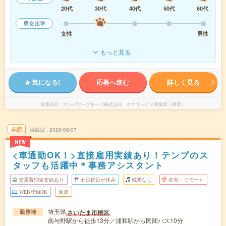
20代
30代
40代
50代
60代
男女比率
女性
男性
もっと見る
気になる!
応募へ進む
詳しく見る
派遣会社
マンパワーグループ株式会社 ケアサービス事業部（保育）
未読
掲載日
2026/08/07
NEW
<車通勤OK！>直接雇用実績あり！テンプのス
タッフも活躍中＊事務アシスタント
交通費別途支給あり
土日祝日が休み
残業なし
在宅・リモート
WEB登録OK
派遣
埼玉県
さいたま市桜区
勤務地
南与野駅から徒歩13分／浦和駅から民間バス10分