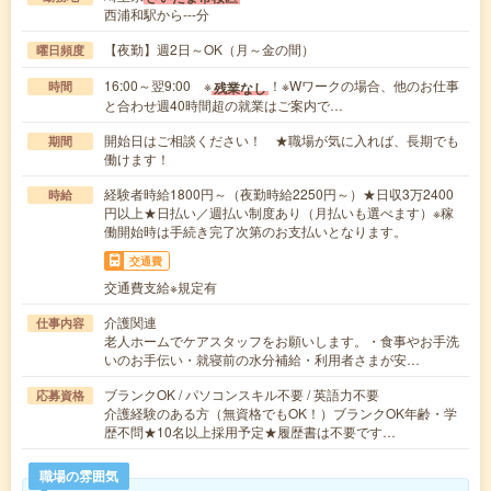
西浦和駅から---分
【夜勤】週2日～OK（月～金の間）
曜日頻度
16:00～翌9:00 ※
！※Wワークの場合、他のお仕事
残業なし
時間
と合わせ週40時間超の就業はご案内で…
開始日はご相談ください！ ★職場が気に入れば、長期でも
期間
働けます！
経験者時給1800円～（夜勤時給2250円～）★日収3万2400
時給
円以上★日払い／週払い制度あり（月払いも選べます）※稼
働開始時は手続き完了次第のお支払いとなります。
交通費
交通費支給※規定有
介護関連
仕事内容
老人ホームでケアスタッフをお願いします。・食事やお手洗
いのお手伝い・就寝前の水分補給・利用者さまが安…
ブランクOK / パソコンスキル不要 / 英語力不要
応募資格
介護経験のある方（無資格でもOK！）ブランクOK年齢・学
歴不問★10名以上採用予定★履歴書は不要です…
職場の雰囲気