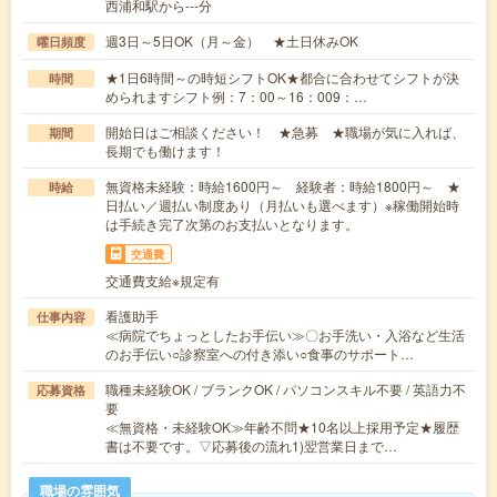
西浦和駅から---分
週3日～5日OK（月～金） ★土日休みOK
曜日頻度
★1日6時間～の時短シフトOK★都合に合わせてシフトが決
時間
められますシフト例：7：00～16：009：…
開始日はご相談ください！ ★急募 ★職場が気に入れば、
期間
長期でも働けます！
無資格未経験：時給1600円～ 経験者：時給1800円～ ★
時給
日払い／週払い制度あり（月払いも選べます）※稼働開始時
は手続き完了次第のお支払いとなります。
交通費
交通費支給※規定有
看護助手
仕事内容
≪病院でちょっとしたお手伝い≫〇お手洗い・入浴など生活
のお手伝い○診察室への付き添い○食事のサポート…
職種未経験OK / ブランクOK / パソコンスキル不要 / 英語力不
応募資格
要
≪無資格・未経験OK≫年齢不問★10名以上採用予定★履歴
書は不要です。▽応募後の流れ1)翌営業日まで…
職場の雰囲気