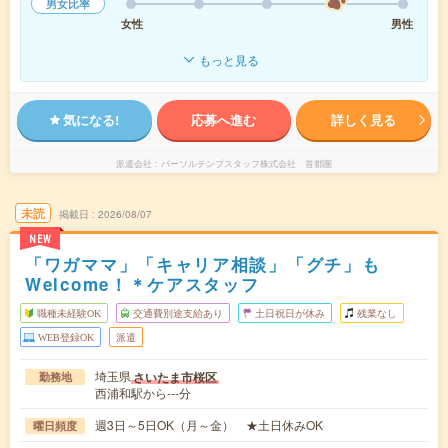
男女比率
女性
男性
もっと見る
気になる!
応募へ進む
詳しく見る
派遣会社
パーソルテンプスタッフ株式会社 首都圏
未読
掲載日
2026/08/07
NEW
「ワガママ」「キャリア相談」「グチ」も
Welcome！＊ケアスタッフ
職種未経験OK
交通費別途支給あり
土日祝日が休み
残業なし
WEB登録OK
派遣
埼玉県
さいたま市桜区
勤務地
西浦和駅から---分
週3日～5日OK（月～金） ★土日休みOK
曜日頻度