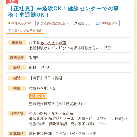
NEW
【正社員】未経験OK！健診センターでの事
務！車通勤OK！
職種未経験OK
交通費別途支給あり
残業なし
WEB登録OK
正社員への紹介予定派遣
埼玉県
さいたま市桜区
勤務地
北浦和駅からバス10分／与野本町駅からバス17分
週5日
曜日頻度
8:45～17:15
時間
【急募】即日～長期
期間
時給1450円＋交
時給
交通費
交通費実費支給（当社規定あり）
その他医療・介護・保育系
仕事内容
健診事務予約(電話やメール、希望日時、オプション検査)受
付(問診票、保険証確認、更衣室案内等)、アテ…
職種未経験OK / ブランクOK / 英語力不要
応募資格