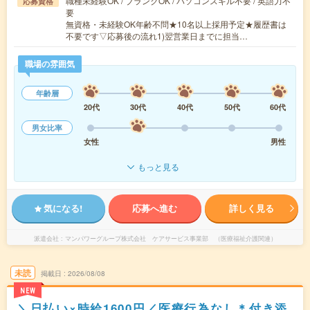
職種未経験OK / ブランクOK / パソコンスキル不要 / 英語力不
応募資格
要
無資格・未経験OK年齢不問★10名以上採用予定★履歴書は
不要です▽応募後の流れ1)翌営業日までに担当…
職場の雰囲気
年齢層
20代
30代
40代
50代
60代
男女比率
女性
男性
もっと見る
気になる!
応募へ進む
詳しく見る
派遣会社
マンパワーグループ株式会社 ケアサービス事業部 （医療福祉介護関連）
未読
掲載日
2026/08/08
NEW
＼日払い×時給1600円／医療行為なし＊付き添