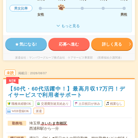
男女比率
女性
男性
もっと見る
気になる!
応募へ進む
詳しく見る
派遣会社
マンパワーグループ株式会社 ケアサービス事業部 （医療福祉介護関連）
未読
掲載日
2026/08/07
NEW
【50代・60代活躍中！】最高月収17万円！デ
イサービスで利用者サポート
職種未経験OK
交通費別途支給あり
土日祝日が休み
残業なし
WEB登録OK
派遣
埼玉県
さいたま市桜区
勤務地
西浦和駅から---分
週3日～OK！ ■平日のみや固定勤務、時短勤務などご相談く