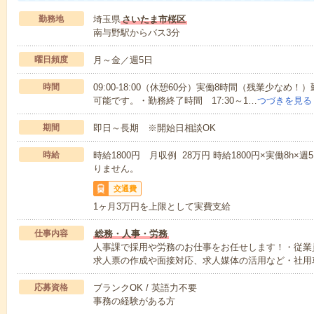
勤務地
埼玉県
さいたま市桜区
南与野駅からバス3分
曜日頻度
月～金／週5日
時間
09:00-18:00（休憩60分）実働8時間（残業少な
可能です。・勤務終了時間 17:30～1…
つづきを見る
期間
即日～長期 ※開始日相談OK
時給
時給1800円 月収例 28万円 時給1800円×実働8h
りません。
交通費
1ヶ月3万円を上限として実費支給
仕事内容
総務・人事・労務
人事課で採用や労務のお仕事をお任せします！・従業
求人票の作成や面接対応、求人媒体の活用など・社用
応募資格
ブランクOK / 英語力不要
事務の経験がある方