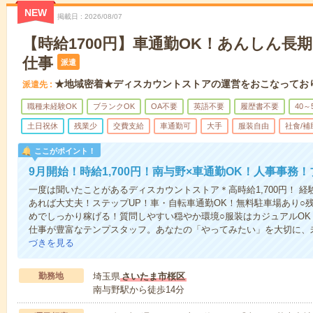
NEW
掲載日
2026/08/07
【時給1700円】車通勤OK！あんしん長
仕事
派遣
★地域密着★ディスカウントストアの運営をおこなってお
派遣先
職種未経験OK
ブランクOK
OA不要
英語不要
履歴書不要
40～
土日祝休
残業少
交費支給
車通勤可
大手
服装自由
社食/補
ここがポイント！
9月開始！時給1,700円！南与野×車通勤OK！人事事務
一度は聞いたことがあるディスカウントストア＊高時給1,700円！ 
あれば大丈夫！ステップUP！車・自転車通勤OK！無料駐車場あり○
めでしっかり稼げる！質問しやすい穏やか環境○服装はカジュアルO
仕事が豊富なテンプスタッフ。あなたの「やってみたい」を大切に、
づきを見る
勤務地
埼玉県
さいたま市桜区
南与野駅から徒歩14分