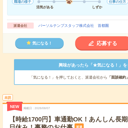
職場の様子
仕事の仕方
活気がある
しずか
パーソルテンプスタッフ株式会社 首都圏
派遣会社
応募する
気になる！
興味があったら「★気になる！」を
「気になる！」を押しておくと、派遣会社から
「面談確約
未読
NEW
掲載日
2026/08/07
【時給1700円】車通勤OK！あんしん長
日休み！事務のお仕事
派遣