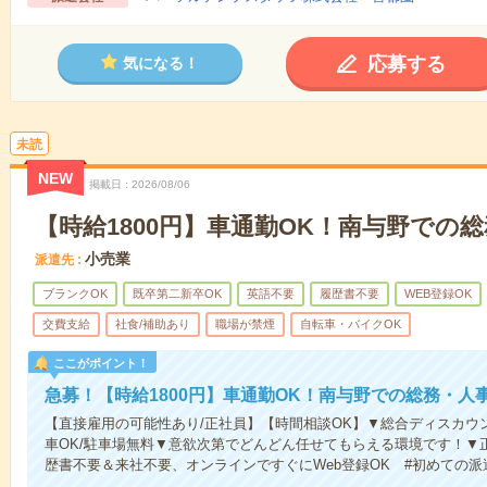
応募する
気になる！
未読
NEW
掲載日
2026/08/06
【時給1800円】車通勤OK！南与野での
小売業
派遣先
ブランクOK
既卒第二新卒OK
英語不要
履歴書不要
WEB登録OK
交費支給
社食/補助あり
職場が禁煙
自転車・バイクOK
ここがポイント！
急募！【時給1800円】車通勤OK！南与野での総務・人
【直接雇用の可能性あり/正社員】【時間相談OK】▼総合ディスカウ
車OK/駐車場無料▼意欲次第でどんどん任せてもらえる環境です！▼正
歴書不要＆来社不要、オンラインですぐにWeb登録OK #初めての派遣