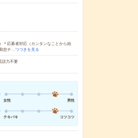
）＊応募者対応（カンタンなことから始
勤怠チ…
つづきを見る
 英語力不要
女性
男性
テキパキ
コツコツ