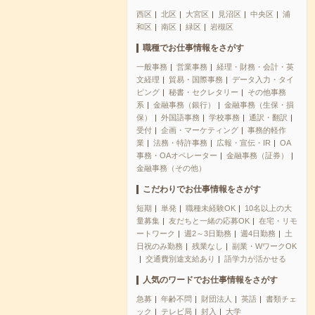
西区
北区
大宮区
見沼区
中央区
浦
和区
南区
緑区
岩槻区
職種でお仕事情報をさがす
一般事務
営業事務
経理・財務・会計・英
文経理
貿易・国際事務
データ入力・タイ
ピング
秘書・セクレタリー
その他事務
系
金融事務（銀行）
金融事務（生保・損
保）
外国語事務
学校事務
通訳・翻訳
受付
企画・マーケティング
事務的軽作
業
法務・特許事務
広報・宣伝・IR
OA
事務・OAオペレーター
金融事務（証券）
金融事務（その他）
こだわりでお仕事情報をさがす
短期
単発
職種未経験OK
10名以上の大
量募集
友だちと一緒の応募OK
在宅・リモ
ートワーク
週2～3日勤務
週4日勤務
土
日祝のみ勤務
残業なし
副業・WワークOK
交通費別途支給あり
語学力が活かせる
人気のワードでお仕事情報をさがす
急募
年齢不問
財団法人
英語
書類チェ
ック
テレビ局
封入
大学