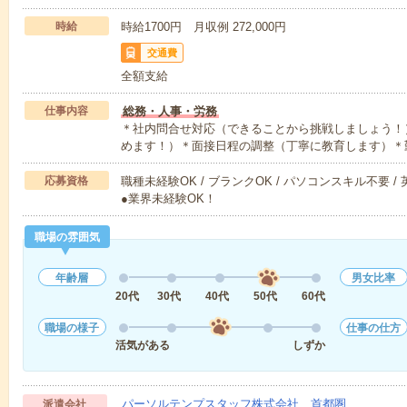
時給
時給1700円 月収例 272,000円
交通費
全額支給
仕事内容
総務・人事・労務
＊社内問合せ対応（できることから挑戦しましょう！
めます！）＊面接日程の調整（丁寧に教育します）＊
応募資格
職種未経験OK / ブランクOK / パソコンスキル不要 /
●業界未経験OK！
職場の雰囲気
年齢層
男女比率
20代
30代
40代
50代
60代
職場の様子
仕事の仕方
活気がある
しずか
パーソルテンプスタッフ株式会社 首都圏
派遣会社