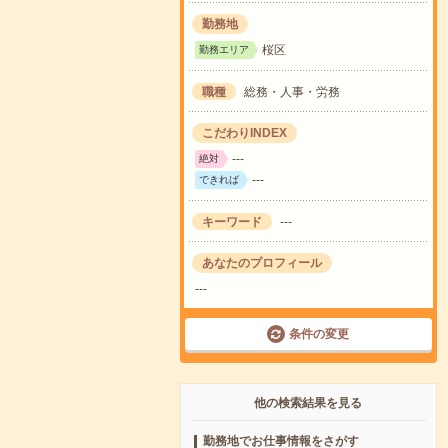
勤務地
桜区
勤務エリア
職種
総務・人事・労務
こだわりINDEX
---
絶対
---
できれば
キーワード
---
あなたのプロフィール
---
条件の変更
他の検索結果を見る
勤務地でお仕事情報をさがす