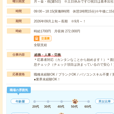
曜日頻度
月～金・祝(週5日) ※土日休みです◎祝日は基本出
時間
09:00～18:15(実働8時間 休憩1時間15分)※午後に
期間
2026年09月上旬～長期 ※9月～！
時給
時給1700円 月収例 272,000円
交通費
全額支給
仕事内容
総務・人事・労務
＊応募者対応（カンタンなことから始めます！）＊面
怠チェック（チェック項目は決まっているので安心！
応募資格
職種未経験OK / ブランクOK / パソコンスキル不要 /
●業界未経験OK！
職場の雰囲気
年齢層
男女比率
20代
30代
40代
50代
60代