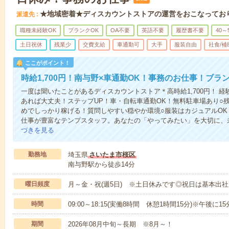
★地域密着★ディスカウントストアの運営をおこなってお
派遣先
職種未経験OK
ブランクOK
OA不要
英語不要
履歴書不要
40～
土日祝休
残業少
交費支給
車通勤可
大手
服装自由
社食/補
ここがポイント！
時給1,700円！南与野×車通勤OK！事務のお仕事！ブラ
一度は聞いたことがあるディスカウントストア＊高時給1,700円！ 
あれば大丈夫！ステップUP！車・自転車通勤OK！無料駐車場あり○
めでしっかり稼げる！質問しやすい穏やか環境○服装はカジュアルO
仕事が豊富なテンプスタッフ。あなたの「やってみたい」を大切に、
づきを見る
勤務地
埼玉県
さいたま市桜区
南与野駅から徒歩14分
曜日頻度
月～金・祝(週5日) ※土日休みです◎祝日は基本出
時間
09:00～18:15(実働8時間 休憩1時間15分)※午後に
期間
2026年08月中旬～長期 ※8月～！