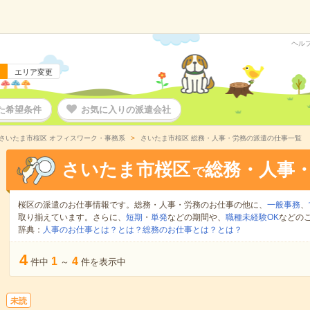
ヘル
エリア変更
た希望条件
お気に入りの派遣会社
さいたま市桜区 オフィスワーク・事務系
さいたま市桜区 総務・人事・労務の派遣の仕事一覧
さいたま市桜区
総務・人事
で
桜区の派遣のお仕事情報です。総務・人事・労務のお仕事の他に、
一般事務
、
取り揃えています。さらに、
短期
・
単発
などの期間や、
職種未経験OK
などの
辞典：
人事のお仕事とは？とは？
総務のお仕事とは？とは？
4
1
4
件中
～
件を表示中
未読