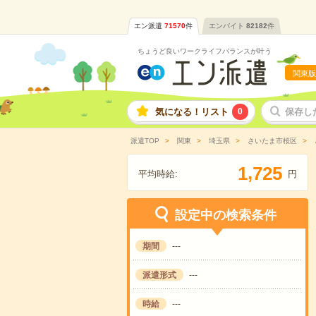
エン派遣
71570
件
エンバイト
82182
件
ちょうど良いワークライフバランスが叶う
関東版
気になる！リスト
0
保存し
派遣TOP
関東
埼玉県
さいたま市桜区
,
1
7
2
5
平均時給:
円
設定中の検索条件
期間
---
派遣形式
---
時給
---