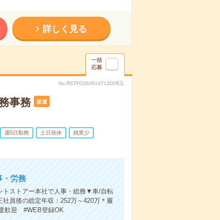
詳しく見る
一括
応募
No.RSTFO260614712D/埼玉
総務事務
派遣
週5日勤務
土日祝休
残業少
事・労務
ントストアー本社で人事・総務▼車/自転
社員後の総定年収：252万～420万＊履
歓迎 #WEB登録OK