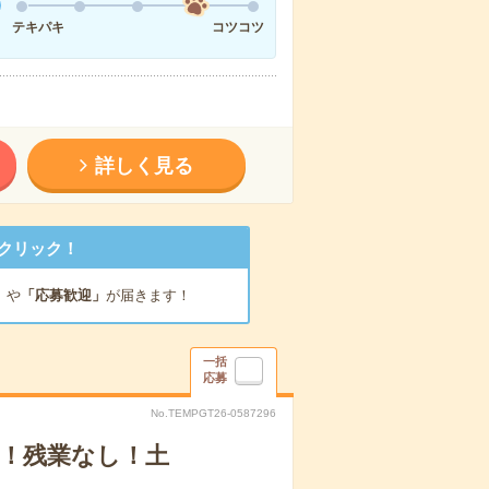
テキパキ
コツコツ
詳しく見る
クリック！
」
や
「応募歓迎」
が届きます！
一括
応募
No.TEMPGT26-0587296
期！残業なし！土