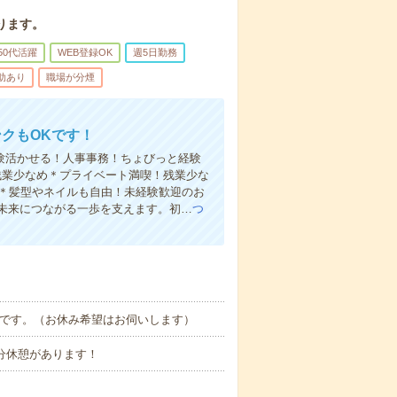
ります。
50代活躍
WEB登録OK
週5日勤務
助あり
職場が分煙
ンクもOKです！
経験活かせる！人事事務！ちょびっと経験
残業少なめ＊プライベート満喫！残業少な
K＊髪型やネイルも自由！未経験歓迎のお
未来につながる一歩を支えます。初…
つ
社です。（お休み希望はお伺いします）
15分休憩があります！