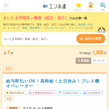
メニュー
気になる!
ログイン
検索
さいたま市桜区
×
製造（組立・加工）
のお仕事一覧
桜区の派遣のお仕事情報です。製造（組立・加工）のお仕事の他に、
軽作業（仕分
け・ピッキング・検品、商品管理）
、
マシンオペレーター
、
フォークリフト
などを取
り揃えています。さらに、
短期
・
単発
などの期間や、
職種未経験OK
などのこだわり条
件で絞り込んでいただけます。職種辞典：
製造（組立・加工）のお仕事とは？とは？
条件の変更
さいたま市桜区 / 製造（組立・加工）
1
1,300
全
件
平均時給:
円
時給順
新着順
未読
給与即払いOK！高時給！土日休み！プレス機
オペレーター
職種未経験OK
交通費別途支給あり
土日祝日が休み
WEB登録OK
派遣
埼玉県
さいたま市桜区
勤務地