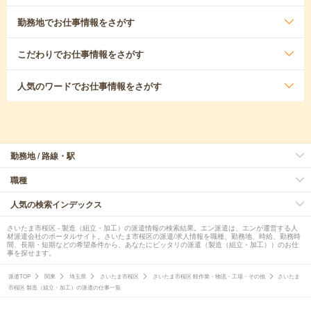
勤務地
でお仕事情報をさがす
こだわり
でお仕事情報をさがす
人気のワード
でお仕事情報をさがす
勤務地 / 路線・駅
職種
人気の検索インデックス
さいたま市桜区 - 製造（組立・加工）の派遣情報の検索結果。エン派遣は、エンが運営する人
材派遣会社のポータルサイト。さいたま市桜区の派遣/求人情報を職種、勤務地、時給、勤務時
間、長期・短期などの希望条件から、あなたにピッタリの派遣（製造（組立・加工））のお仕
事を探せます。
派遣TOP
関東
埼玉県
さいたま市桜区
さいたま市桜区 軽作業・物流・工場・その他
さいたま
市桜区 製造（組立・加工）の派遣の仕事一覧