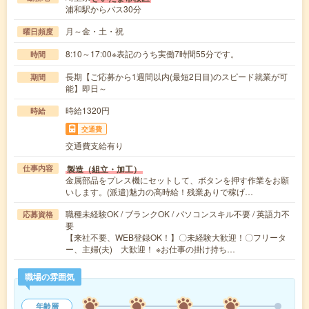
浦和駅からバス30分
月～金・土・祝
曜日頻度
8:10～17:00※表記のうち実働7時間55分です。
時間
長期【ご応募から1週間以内(最短2日目)のスピード就業が可
期間
能】即日～
時給1320円
時給
交通費
交通費支給有り
製造（組立・加工）
仕事内容
金属部品をプレス機にセットして、ボタンを押す作業をお願
いします。(派遣)魅力の高時給！残業ありで稼げ…
職種未経験OK / ブランクOK / パソコンスキル不要 / 英語力不
応募資格
要
【来社不要、WEB登録OK！】〇未経験大歓迎！〇フリータ
ー、主婦(夫) 大歓迎！ ※お仕事の掛け持ち…
職場の雰囲気
年齢層