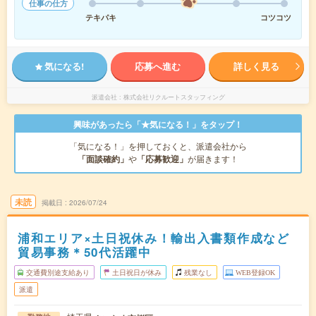
仕事の仕方
テキパキ
コツコツ
気になる!
応募へ進む
詳しく見る
派遣会社
株式会社リクルートスタッフィング
興味があったら「★気になる！」をタップ！
「気になる！」を押しておくと、派遣会社から
「面談確約」
や
「応募歓迎」
が届きます！
未読
掲載日
2026/07/24
浦和エリア×土日祝休み！輸出入書類作成など
貿易事務＊50代活躍中
交通費別途支給あり
土日祝日が休み
残業なし
WEB登録OK
派遣