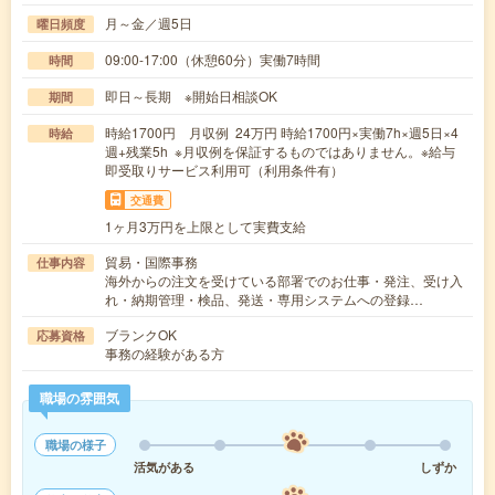
月～金／週5日
曜日頻度
09:00-17:00（休憩60分）実働7時間
時間
即日～長期 ※開始日相談OK
期間
時給1700円 月収例 24万円 時給1700円×実働7h×週5日×4
時給
週+残業5h ※月収例を保証するものではありません。※給与
即受取りサービス利用可（利用条件有）
交通費
1ヶ月3万円を上限として実費支給
貿易・国際事務
仕事内容
海外からの注文を受けている部署でのお仕事・発注、受け入
れ・納期管理・検品、発送・専用システムへの登録…
ブランクOK
応募資格
事務の経験がある方
職場の雰囲気
職場の様子
活気がある
しずか