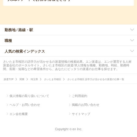
勤務地 / 路線・駅
職種
人気の検索インデックス
さいたま市桜区の語学力が活かせるの派遣情報の検索結果。エン派遣は、エンが運営する人材
派遣会社のポータルサイト。さいたま市桜区の派遣/求人情報を職種、勤務地、時給、勤務時
間、長期・短期などの希望条件から、あなたにピッタリの派遣のお仕事を探せます。
派遣TOP
関東
埼玉県
さいたま市桜区
さいたま市桜区 語学力が活かせるの派遣の仕事一覧
個人情報の取り扱いについて
ご利用規約
ヘルプ・お問い合わせ
掲載のお問い合わせ
エン会社概要
サイトマップ
Copyright © en Inc.