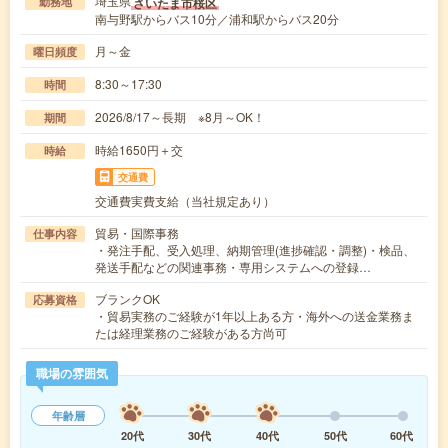
埼玉県
さいたま市桜区
勤務地
南与野駅からバス10分／浦和駅からバス20分
月～金
曜日頻度
8:30～17:30
時間
2026/8/17～長期 ※8月～OK！
期間
時給1650円＋交
時給
交通費
交通費実費支給（当社規定あり）
貿易・国際事務
仕事内容
・発注手配、受入処理、納期管理(進捗確認・調整)・検品、
発送手配などの関連事務・専用システムへの登録…
ブランクOK
応募資格
・貿易実務のご経験が1年以上ある方・海外への送金業務ま
たは経理業務のご経験がある方尚可
職場の雰囲気
年齢層
20代
30代
40代
50代
60代