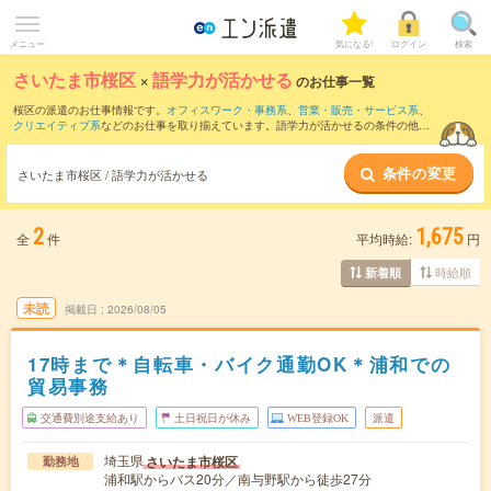
メニュー
気になる!
ログイン
検索
さいたま市桜区
×
語学力が活かせる
のお仕事一覧
桜区の派遣のお仕事情報です。
オフィスワーク・事務系
、
営業・販売・サービス系
、
クリエイティブ系
などのお仕事を取り揃えています。語学力が活かせるの条件の他
に、
交通費別途支給あり
、
職種未経験OK
、
友だちと一緒の応募OK
などのこだわり条
件も取り揃えています。
条件の変更
さいたま市桜区 / 語学力が活かせる
2
1,675
全
件
平均時給:
円
時給順
新着順
未読
掲載日
2026/08/05
17時まで＊自転車・バイク通勤OK＊浦和での
貿易事務
交通費別途支給あり
土日祝日が休み
WEB登録OK
派遣
埼玉県
さいたま市桜区
勤務地
浦和駅からバス20分／南与野駅から徒歩27分