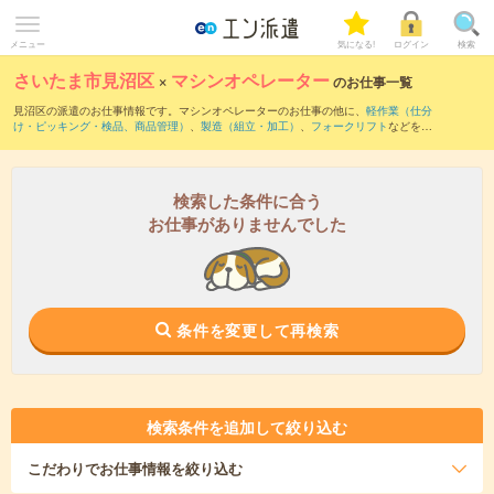
メニュー
気になる!
ログイン
検索
さいたま市見沼区
×
マシンオペレーター
のお仕事一覧
見沼区の派遣のお仕事情報です。マシンオペレーターのお仕事の他に、
軽作業（仕分
け・ピッキング・検品、商品管理）
、
製造（組立・加工）
、
フォークリフト
などを取
り揃えています。さらに、
短期
・
単発
などの期間や、
職種未経験OK
などのこだわり条
件で絞り込んでいただけます。職種辞典：
マシンオペレーターのお仕事とは？とは？
検索した条件に合う
お仕事がありませんでした
条件を変更して再検索
検索条件を追加して絞り込む
こだわり
でお仕事情報を絞り込む