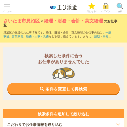
メニュー
気になる!
ログイン
検索
さいたま市見沼区
×
経理・財務・会計・英文経理
のお仕事一
覧
見沼区の派遣のお仕事情報です。経理・財務・会計・英文経理のお仕事の他に、
一般
事務
、
営業事務
、
総務・人事・労務
などを取り揃えています。さらに、
短期
・
単発
な
どの期間や、
職種未経験OK
などのこだわり条件で絞り込んでいただけます。職種辞
典：
経理・財務・会計・英文経理のお仕事とは？とは？
検索した条件に合う
お仕事がありませんでした
条件を変更して再検索
検索条件を追加して絞り込む
こだわり
でお仕事情報を絞り込む