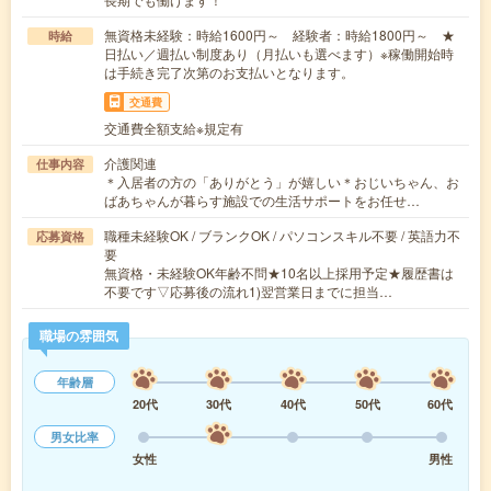
無資格未経験：時給1600円～ 経験者：時給1800円～ ★
時給
日払い／週払い制度あり（月払いも選べます）※稼働開始時
は手続き完了次第のお支払いとなります。
交通費
交通費全額支給※規定有
介護関連
仕事内容
＊入居者の方の「ありがとう」が嬉しい＊おじいちゃん、お
ばあちゃんが暮らす施設での生活サポートをお任せ…
職種未経験OK / ブランクOK / パソコンスキル不要 / 英語力不
応募資格
要
無資格・未経験OK年齢不問★10名以上採用予定★履歴書は
不要です▽応募後の流れ1)翌営業日までに担当…
職場の雰囲気
年齢層
20代
30代
40代
50代
60代
男女比率
女性
男性