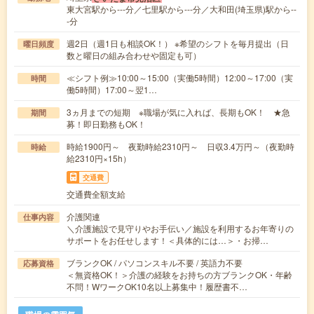
東大宮駅から---分／七里駅から---分／大和田(埼玉県)駅から--
-分
週2日（週1日も相談OK！） ※希望のシフトを毎月提出（日
曜日頻度
数と曜日の組み合わせや固定も可）
≪シフト例≫10:00～15:00（実働5時間）12:00～17:00（実
時間
働5時間）17:00～翌1…
3ヵ月までの短期 ※職場が気に入れば、長期もOK！ ★急
期間
募！即日勤務もOK！
時給1900円～ 夜勤時給2310円～ 日収3.4万円～（夜勤時
時給
給2310円×15h）
交通費
交通費全額支給
介護関連
仕事内容
＼介護施設で見守りやお手伝い／施設を利用するお年寄りの
サポートをお任せします！＜具体的には…＞・お掃…
ブランクOK / パソコンスキル不要 / 英語力不要
応募資格
＜無資格OK！＞介護の経験をお持ちの方ブランクOK・年齢
不問！WワークOK10名以上募集中！履歴書不…