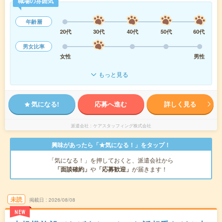
職場の雰囲気
年齢層
20代
30代
40代
50代
60代
男女比率
女性
男性
もっと見る
気になる!
応募へ進む
詳しく見る
派遣会社
ケアスタッフィング株式会社
興味があったら「★気になる！」をタップ！
「気になる！」を押しておくと、派遣会社から
「面談確約」
や
「応募歓迎」
が届きます！
未読
掲載日
2026/08/08
NEW