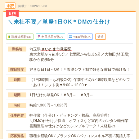
未読
掲載日
2026/08/08
NEW
＼来社不要／単発1日OK＊DMの仕分け
職種未経験OK
土日祝日が休み
WEB登録OK
派遣
埼玉県
さいたま市見沼区
勤務地
東大宮駅から徒歩5分／七里駅から徒歩5分／大和田(埼玉県)
駅から徒歩5分
好きな日1日～OK！＊希望シフト制で好きな曜日で働ける！
曜日頻度
【1日3時間～も相談OK!】午前中のみや18時以降などのシフ
時間
トあり！シフト例▼9:00～12:00▼…
1日だけの単発OK！＃8月～ ＃9月～
期間
時給1,300円～1,625円
時給
軽作業（仕分け・ピッキング・検品、商品管理）
仕事内容
＼DMの仕分け／快適！オフィスなど室内のカンタン軽作業
書類整理や仕分けなどのシンプルワーク！未経験の…
職種未経験OK / ブランクOK / パソコンスキル不要 / 英語力不
応募資格