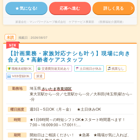
気になる!
応募へ進む
詳しく見る
派遣会社
マンパワーグループ株式会社 ケアサービス事業部 （医療福祉介護関連）
未読
掲載日
2026/08/07
NEW
【計画業務・家族対応ナシも叶う】現場に向き
合える＊高齢者ケアスタッフ
職種未経験OK
交通費別途支給あり
土日祝日が休み
残業なし
WEB登録OK
派遣
埼玉県
さいたま市見沼区
勤務地
東大宮駅から---分／七里駅から---分／大和田(埼玉県)駅から--
-分
週3日～5日OK（月～金） ★土日休みOK
曜日頻度
★1日6時間～の時短シフトOK★スタート時間選べます！
時間
7:00～16:009:00～17:0011:…
開始日はご相談ください！ ★急募 ★職場が気に入れば、
期間
長期でも働けます！