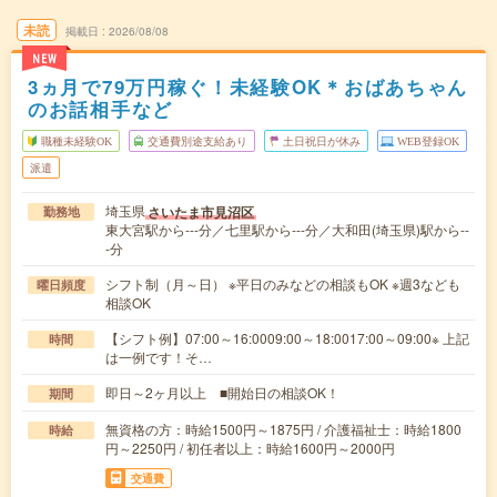
未読
掲載日
2026/08/08
NEW
3ヵ月で79万円稼ぐ！未経験OK＊おばあちゃん
のお話相手など
職種未経験OK
交通費別途支給あり
土日祝日が休み
WEB登録OK
派遣
埼玉県
さいたま市見沼区
勤務地
東大宮駅から---分／七里駅から---分／大和田(埼玉県)駅から--
-分
シフト制（月～日） ※平日のみなどの相談もOK ※週3なども
曜日頻度
相談OK
【シフト例】07:00～16:0009:00～18:0017:00～09:00※ 上記
時間
は一例です！そ…
即日～2ヶ月以上 ■開始日の相談OK！
期間
無資格の方：時給1500円～1875円 / 介護福祉士：時給1800
時給
円～2250円 / 初任者以上：時給1600円～2000円
交通費