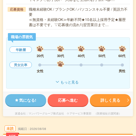
職種未経験OK / ブランクOK / パソコンスキル不要 / 英語力不
応募資格
要
≪無資格・未経験OK≫年齢不問★10名以上採用予定★履歴
書は不要です。▽応募後の流れ1)翌営業日まで…
職場の雰囲気
年齢層
20代
30代
40代
50代
60代
男女比率
女性
男性
もっと見る
気になる!
応募へ進む
詳しく見る
派遣会社
マンパワーグループ株式会社 ケアサービス事業部 （医療福祉介護関連）
未読
掲載日
2026/08/08