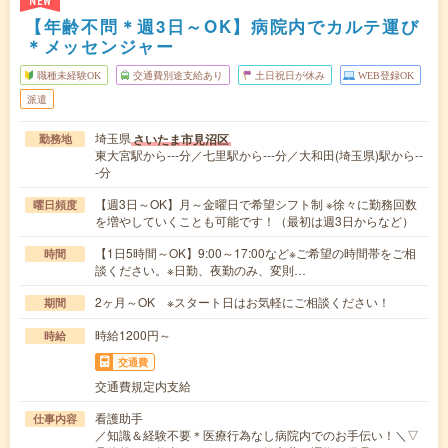
NEW
【年齢不問＊週3日～OK】病院内でカルテ運び
＊メッセンジャー
職種未経験OK
交通費別途支給あり
土日祝日が休み
WEB登録OK
派遣
埼玉県
さいたま市見沼区
勤務地
東大宮駅から---分／七里駅から---分／大和田(埼玉県)駅から--
-分
【週3日～OK】月～金曜日で希望シフト制 ※徐々に勤務回数
曜日頻度
を増やしていくことも可能です！（最初は週3日からなど）
【1日5時間～OK】9:00～17:00など※ご希望の時間帯をご相
時間
談ください。※日勤、夜勤のみ、変則…
2ヶ月～OK ※スタート日はお気軽にご相談ください！
期間
時給1200円～
時給
交通費
交通費規定内支給
看護助手
仕事内容
／知識＆経験不要＊医療行為なし病院内でのお手伝い！＼▽