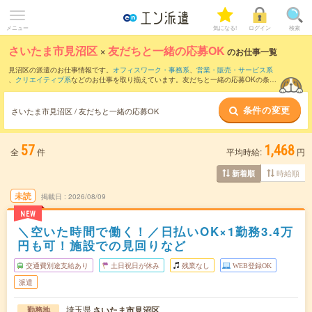
メニュー
気になる!
ログイン
検索
さいたま市見沼区
×
友だちと一緒の応募OK
のお仕事一覧
見沼区の派遣のお仕事情報です。
オフィスワーク・事務系
、
営業・販売・サービス系
、
クリエイティブ系
などのお仕事を取り揃えています。友だちと一緒の応募OKの条件
の他に、
交通費別途支給あり
、
職種未経験OK
、
残業なし
などのこだわり条件も取り揃
えています。
条件の変更
さいたま市見沼区 / 友だちと一緒の応募OK
57
1,468
全
件
平均時給:
円
時給順
新着順
未読
掲載日
2026/08/09
NEW
＼空いた時間で働く！／日払いOK×1勤務3.4万
円も可！施設での見回りなど
交通費別途支給あり
土日祝日が休み
残業なし
WEB登録OK
派遣
埼玉県
さいたま市見沼区
勤務地