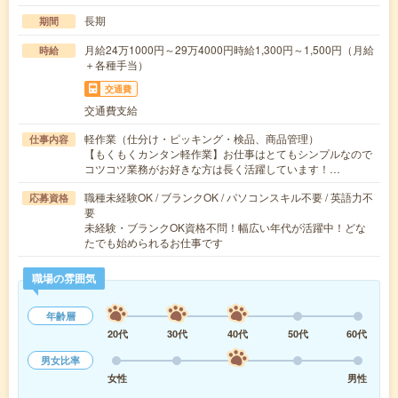
長期
期間
月給24万1000円～29万4000円時給1,300円～1,500円（月給
時給
＋各種手当）
交通費
交通費支給
軽作業（仕分け・ピッキング・検品、商品管理）
仕事内容
【もくもくカンタン軽作業】お仕事はとてもシンプルなので
コツコツ業務がお好きな方は長く活躍しています！…
職種未経験OK / ブランクOK / パソコンスキル不要 / 英語力不
応募資格
要
未経験・ブランクOK資格不問！幅広い年代が活躍中！どな
たでも始められるお仕事です
職場の雰囲気
年齢層
20代
30代
40代
50代
60代
男女比率
女性
男性