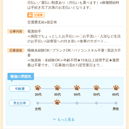
日払い／週払い制度あり（月払いも選べます）※稼働開始時
は手続き完了次第のお支払いとなります。
交通費
交通費支給※規定有
看護助手
仕事内容
≪病院でちょっとしたお手伝い≫〇お手洗い・入浴など生活
のお手伝い○診察室への付き添い○食事のサポート…
職種未経験OK / ブランクOK / パソコンスキル不要 / 英語力不
応募資格
要
≪無資格・未経験OK≫年齢不問★10名以上採用予定★履歴
書は不要です。▽応募後の流れ1)翌営業日まで…
職場の雰囲気
年齢層
20代
30代
40代
50代
60代
男女比率
女性
男性
もっと見る