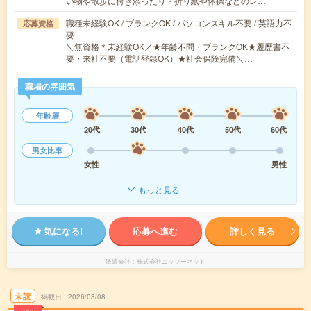
い物や散歩に付き添ったり・折り紙や体操などのレ…
職種未経験OK / ブランクOK / パソコンスキル不要 / 英語力不
応募資格
要
＼無資格＊未経験OK／★年齢不問・ブランクOK★履歴書不
要・来社不要（電話登録OK）★社会保険完備＼…
職場の雰囲気
年齢層
20代
30代
40代
50代
60代
男女比率
女性
男性
もっと見る
気になる!
応募へ進む
詳しく見る
派遣会社
株式会社ニッソーネット
未読
掲載日
2026/08/08