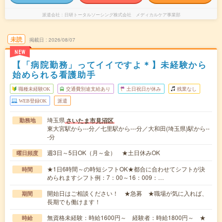
派遣会社
日研トータルソーシング株式会社 メディカルケア事業部
未読
掲載日
2026/08/07
NEW
【「病院勤務」ってイイですよ＊】未経験から
始められる看護助手
職種未経験OK
交通費別途支給あり
土日祝日が休み
残業なし
WEB登録OK
派遣
埼玉県
さいたま市見沼区
勤務地
東大宮駅から---分／七里駅から---分／大和田(埼玉県)駅から--
-分
週3日～5日OK（月～金） ★土日休みOK
曜日頻度
★1日6時間～の時短シフトOK★都合に合わせてシフトが決
時間
められますシフト例：7：00～16：009：…
開始日はご相談ください！ ★急募 ★職場が気に入れば、
期間
長期でも働けます！
無資格未経験：時給1600円～ 経験者：時給1800円～ ★
時給