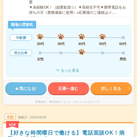
要
▼未経験OK！（副業歓迎☆）▼高校生不可▼携帯電話をお
持ちの方（業務連絡に使用）※応募後のご連絡はメ…
職場の雰囲気
年齢層
20代
30代
40代
50代
60代
男女比率
女性
男性
もっと見る
気になる!
応募へ進む
詳しく見る
派遣会社
株式会社バイトレ（キャムコムグループ）
未読
掲載日
2026/08/08
NEW
【好きな時間曜日で働ける】電話面談OK！病