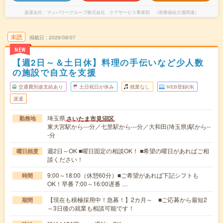
派遣会社
マンパワーグループ株式会社 ケアサービス事業部 （医療福祉介護関連）
未読
掲載日
2026/08/07
NEW
【週2日～＆土日休】料理の手伝いなど少人数
の施設で自立を支援
交通費別途支給あり
土日祝日が休み
残業なし
WEB登録OK
派遣
埼玉県
さいたま市見沼区
勤務地
東大宮駅から---分／七里駅から---分／大和田(埼玉県)駅から--
-分
週2日～OK ■曜日固定の相談OK！ ■希望の曜日があればご相
曜日頻度
談ください！
9:00～18:00（休憩60分）■ご希望があれば下記シフトも
時間
OK！早番 7:00～16:00遅番 …
【現在も積極採用中！急募！】2カ月～ ■ご応募から最短2
期間
～3日後の就業も相談可能です！