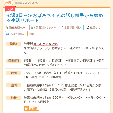
未読
掲載日
2026/08/07
NEW
≪週3日～≫おばあちゃんの話し相手から始め
る生活サポート
職種未経験OK
交通費別途支給あり
土日祝日が休み
残業なし
WEB登録OK
派遣
埼玉県
さいたま市見沼区
勤務地
東大宮駅から---分／七里駅から---分／大和田(埼玉県)駅から--
-分
週3日～（週2日～も相談OK） ■曜日固定の相談OK！ ■希望
曜日頻度
の曜日があればご相談ください！
9:00～18:00（休憩60分）■ご希望があれば下記シフトも
時間
OK！早番 7:00～16:00遅番 …
【積極採用中！急募！】＊1年以上勤務している方が多数！
期間
ご応募から最短2～3日後の就業も相談可能です！
無資格未経験：時給1350円～ ■週払いOK ■扶養内OK ■
時給
日収1万800円以上
交通費