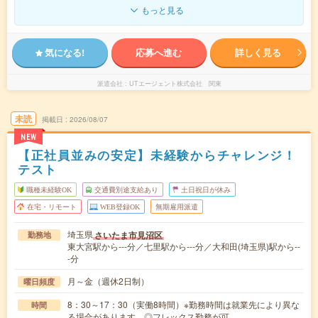
もっと見る
気になる!
応募へ進む
詳しく見る
派遣会社
UTエージェント株式会社 関東
未読
掲載日
2026/08/07
NEW
【正社員並みの安定】未経験からチャレンジ！
テスト
職種未経験OK
交通費別途支給あり
土日祝日が休み
在宅・リモート
WEB登録OK
無期雇用派遣
埼玉県
さいたま市見沼区
勤務地
東大宮駅から---分／七里駅から---分／大和田(埼玉県)駅から--
-分
月～金（週休2日制）
曜日頻度
8：30～17：30（実働8時間）※勤務時間は就業先により異な
時間
る場合があります。◎フレックス勤務が可…