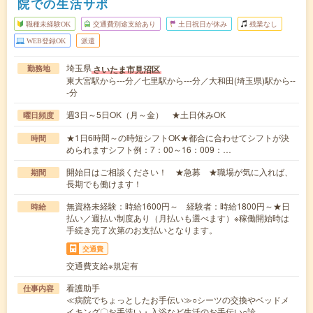
院での生活サポ
職種未経験OK
交通費別途支給あり
土日祝日が休み
残業なし
WEB登録OK
派遣
埼玉県
さいたま市見沼区
勤務地
東大宮駅から---分／七里駅から---分／大和田(埼玉県)駅から--
-分
週3日～5日OK（月～金） ★土日休みOK
曜日頻度
★1日6時間～の時短シフトOK★都合に合わせてシフトが決
時間
められますシフト例：7：00～16：009：…
開始日はご相談ください！ ★急募 ★職場が気に入れば、
期間
長期でも働けます！
無資格未経験：時給1600円～ 経験者：時給1800円～★日
時給
払い／週払い制度あり（月払いも選べます）※稼働開始時は
手続き完了次第のお支払いとなります。
交通費
交通費支給※規定有
看護助手
仕事内容
≪病院でちょっとしたお手伝い≫○シーツの交換やベッドメ
イキング〇お手洗い・入浴など生活のお手伝い○診…