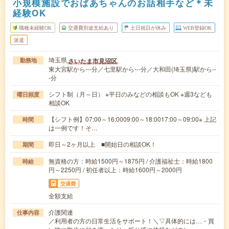
小規模施設でおばあちゃんのお話相手など＊未
経験OK
職種未経験OK
交通費別途支給あり
土日祝日が休み
WEB登録OK
派遣
埼玉県
さいたま市見沼区
勤務地
東大宮駅から---分／七里駅から---分／大和田(埼玉県)駅から--
-分
シフト制（月～日） ※平日のみなどの相談もOK ※週3なども
曜日頻度
相談OK
【シフト例】07:00～16:0009:00～18:0017:00～09:00※ 上記
時間
は一例です！そ…
即日～2ヶ月以上 ■開始日の相談OK！
期間
無資格の方：時給1500円～1875円 / 介護福祉士：時給1800
時給
円～2250円 / 初任者以上：時給1600円～2000円
交通費
全額支給
介護関連
仕事内容
／利用者の方の日常生活をサポート！＼▽具体的には…・買