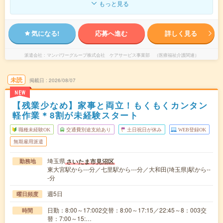
もっと見る
気になる!
応募へ進む
詳しく見る
派遣会社
マンパワーグループ株式会社 ケアサービス事業部 （医療福祉介護関連）
未読
掲載日
2026/08/07
NEW
【残業少なめ】家事と両立！もくもくカンタン
軽作業＊8割が未経験スタート
職種未経験OK
交通費別途支給あり
土日祝日が休み
WEB登録OK
無期雇用派遣
埼玉県
さいたま市見沼区
勤務地
東大宮駅から---分／七里駅から---分／大和田(埼玉県)駅から--
-分
週5日
曜日頻度
日勤：8:00～17:002交替：8:00～17:15／22:45～8：003交
時間
替：7:00～15:…