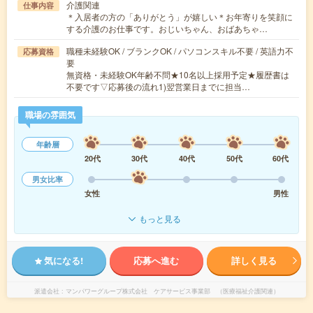
介護関連
仕事内容
＊入居者の方の「ありがとう」が嬉しい＊お年寄りを笑顔に
する介護のお仕事です。おじいちゃん、おばあちゃ…
職種未経験OK / ブランクOK / パソコンスキル不要 / 英語力不
応募資格
要
無資格・未経験OK年齢不問★10名以上採用予定★履歴書は
不要です▽応募後の流れ1)翌営業日までに担当…
職場の雰囲気
年齢層
20代
30代
40代
50代
60代
男女比率
女性
男性
もっと見る
気になる!
応募へ進む
詳しく見る
派遣会社
マンパワーグループ株式会社 ケアサービス事業部 （医療福祉介護関連）