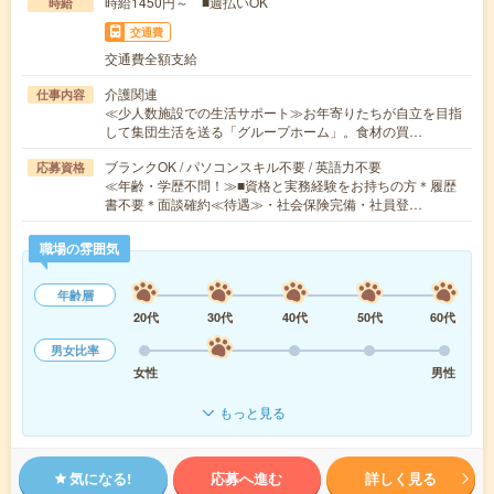
時給1450円～ ■週払いOK
時給
交通費
交通費全額支給
介護関連
仕事内容
≪少人数施設での生活サポート≫お年寄りたちが自立を目指
して集団生活を送る「グループホーム」。食材の買…
ブランクOK / パソコンスキル不要 / 英語力不要
応募資格
≪年齢・学歴不問！≫■資格と実務経験をお持ちの方＊履歴
書不要＊面談確約≪待遇≫・社会保険完備・社員登…
職場の雰囲気
年齢層
20代
30代
40代
50代
60代
男女比率
女性
男性
もっと見る
気になる!
応募へ進む
詳しく見る