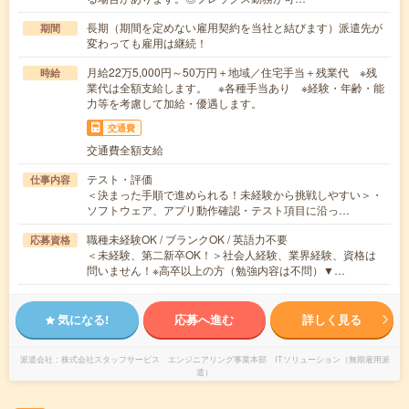
長期（期間を定めない雇用契約を当社と結びます）派遣先が
期間
変わっても雇用は継続！
月給22万5,000円～50万円＋地域／住宅手当＋残業代 ※残
時給
業代は全額支給します。 ※各種手当あり ※経験・年齢・能
力等を考慮して加給・優遇します。
交通費
交通費全額支給
テスト・評価
仕事内容
＜決まった手順で進められる！未経験から挑戦しやすい＞・
ソフトウェア、アプリ動作確認・テスト項目に沿っ…
職種未経験OK / ブランクOK / 英語力不要
応募資格
＜未経験、第二新卒OK！＞社会人経験、業界経験、資格は
問いません！※高卒以上の方（勉強内容は不問）▼…
気になる!
応募へ進む
詳しく見る
派遣会社
株式会社スタッフサービス エンジニアリング事業本部 ITソリューション（無期雇用派
遣）