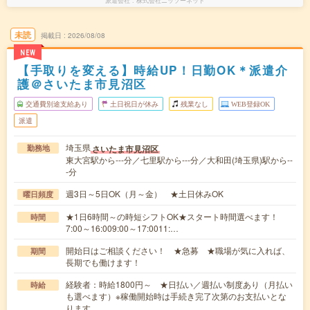
派遣会社
株式会社ニッソーネット
未読
掲載日
2026/08/08
NEW
【手取りを変える】時給UP！日勤OK＊派遣介
護＠さいたま市見沼区
交通費別途支給あり
土日祝日が休み
残業なし
WEB登録OK
派遣
埼玉県
さいたま市見沼区
勤務地
東大宮駅から---分／七里駅から---分／大和田(埼玉県)駅から--
-分
週3日～5日OK（月～金） ★土日休みOK
曜日頻度
★1日6時間～の時短シフトOK★スタート時間選べます！
時間
7:00～16:009:00～17:0011:…
開始日はご相談ください！ ★急募 ★職場が気に入れば、
期間
長期でも働けます！
経験者：時給1800円～ ★日払い／週払い制度あり（月払い
時給
も選べます）※稼働開始時は手続き完了次第のお支払いとな
ります。