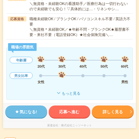
＼無資格・未経験OKの看護助手／医療行為は一切行わない
ので未経験でも安心！▽具体的には…・リネンやシ…
職種未経験OK / ブランクOK / パソコンスキル不要 / 英語力不
応募資格
要
＼無資格＊未経験OK／★年齢不問・ブランクOK★履歴書不
要・来社不要（電話登録OK）★社会保険完備＼…
職場の雰囲気
年齢層
20代
30代
40代
50代
60代
男女比率
女性
男性
もっと見る
気になる!
応募へ進む
詳しく見る
派遣会社
株式会社ニッソーネット