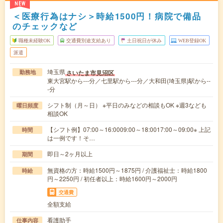
NEW
＜医療行為はナシ＞時給1500円！病院で備品
のチェックなど
職種未経験OK
交通費別途支給あり
土日祝日が休み
WEB登録OK
派遣
埼玉県
さいたま市見沼区
勤務地
東大宮駅から---分／七里駅から---分／大和田(埼玉県)駅から--
-分
シフト制（月～日） ※平日のみなどの相談もOK ※週3なども
曜日頻度
相談OK
【シフト例】07:00～16:0009:00～18:0017:00～09:00※ 上記
時間
は一例です！そ…
即日～2ヶ月以上
期間
無資格の方：時給1500円～1875円 / 介護福祉士：時給1800
時給
円～2250円 / 初任者以上：時給1600円～2000円
交通費
全額支給
看護助手
仕事内容