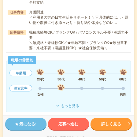
全額支給
介護関連
仕事内容
／利用者の方の日常生活をサポート！＼▽具体的には…・買
い物や散歩に付き添ったり・折り紙や体操などのレ…
職種未経験OK / ブランクOK / パソコンスキル不要 / 英語力不
応募資格
要
＼無資格＊未経験OK／★年齢不問・ブランクOK★履歴書不
要・来社不要（電話登録OK）★社会保険完備＼…
職場の雰囲気
年齢層
20代
30代
40代
50代
60代
男女比率
女性
男性
もっと見る
気になる!
応募へ進む
詳しく見る