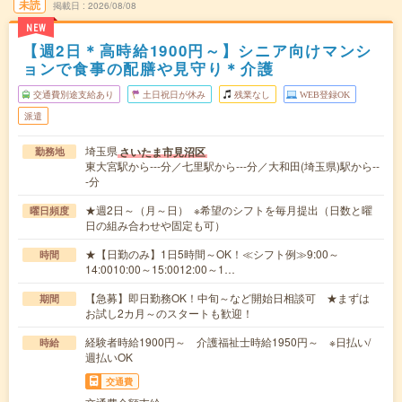
未読
掲載日
2026/08/08
NEW
【週2日＊高時給1900円～】シニア向けマンシ
ョンで食事の配膳や見守り＊介護
交通費別途支給あり
土日祝日が休み
残業なし
WEB登録OK
派遣
埼玉県
さいたま市見沼区
勤務地
東大宮駅から---分／七里駅から---分／大和田(埼玉県)駅から--
-分
★週2日～（月～日） ※希望のシフトを毎月提出（日数と曜
曜日頻度
日の組み合わせや固定も可）
★【日勤のみ】1日5時間～OK！≪シフト例≫9:00～
時間
14:0010:00～15:0012:00～1…
【急募】即日勤務OK！中旬～など開始日相談可 ★まずは
期間
お試し2カ月～のスタートも歓迎！
経験者時給1900円～ 介護福祉士時給1950円～ ※日払い/
時給
週払いOK
交通費