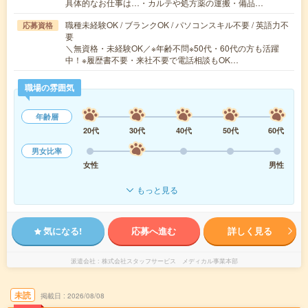
具体的なお仕事は…・カルテや処方薬の運搬・備品…
職種未経験OK / ブランクOK / パソコンスキル不要 / 英語力不
応募資格
要
＼無資格・未経験OK／※年齢不問※50代・60代の方も活躍
中！※履歴書不要・来社不要で電話相談もOK…
職場の雰囲気
年齢層
20代
30代
40代
50代
60代
男女比率
女性
男性
もっと見る
気になる!
応募へ進む
詳しく見る
派遣会社
株式会社スタッフサービス メディカル事業本部
未読
掲載日
2026/08/08