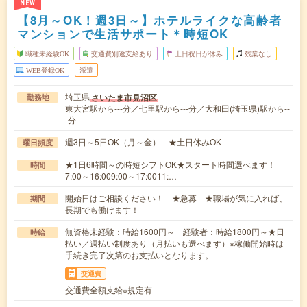
NEW
【8月～OK！週3日～】ホテルライクな高齢者
マンションで生活サポート＊時短OK
職種未経験OK
交通費別途支給あり
土日祝日が休み
残業なし
WEB登録OK
派遣
埼玉県
さいたま市見沼区
勤務地
東大宮駅から---分／七里駅から---分／大和田(埼玉県)駅から--
-分
週3日～5日OK（月～金） ★土日休みOK
曜日頻度
★1日6時間～の時短シフトOK★スタート時間選べます！
時間
7:00～16:009:00～17:0011:…
開始日はご相談ください！ ★急募 ★職場が気に入れば、
期間
長期でも働けます！
無資格未経験：時給1600円～ 経験者：時給1800円～★日
時給
払い／週払い制度あり（月払いも選べます）※稼働開始時は
手続き完了次第のお支払いとなります。
交通費
交通費全額支給※規定有