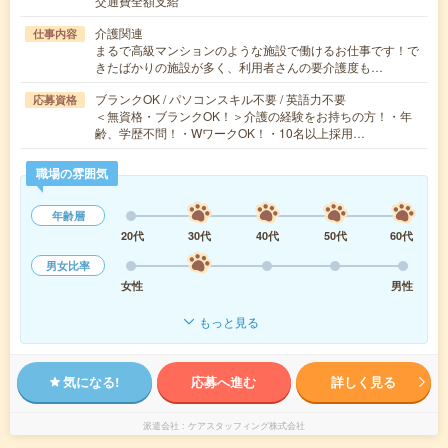
交通費全額支給
介護関連
仕事内容
まるで高級マンションのような施設で働けるお仕事です！で
きたばかりの施設が多く、利用者さんの要介護度も…
ブランクOK / パソコンスキル不要 / 英語力不要
応募資格
＜無資格・ブランクOK！＞介護の経験をお持ちの方！・年
齢、学歴不問！・WワークOK！・10名以上採用…
職場の雰囲気
年齢層
20代
30代
40代
50代
60代
男女比率
女性
男性
もっと見る
気になる!
応募へ進む
詳しく見る
派遣会社
ケアスタッフィング株式会社