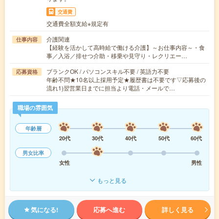
交通費
交通費全額支給※規定有
介護関連
仕事内容
【経験を活かして高時給で働ける介護】～お仕事内容～・食
事／入浴／排せつ介助・移乗や見守り・レクリエー…
ブランクOK / パソコンスキル不要 / 英語力不要
応募資格
年齢不問★10名以上採用予定★履歴書は不要です▽応募後の
流れ1)翌営業日までに担当より電話・メールで…
職場の雰囲気
年齢層
20代
30代
40代
50代
60代
男女比率
女性
男性
もっと見る
気になる!
応募へ進む
詳しく見る