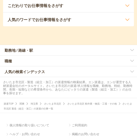
こだわり
でお仕事情報をさがす
人気のワード
でお仕事情報をさがす
勤務地 / 路線・駅
職種
人気の検索インデックス
さいたま市北区 - 製造（組立・加工）の派遣情報の検索結果。エン派遣は、エンが運営する人
材派遣会社のポータルサイト。さいたま市北区の派遣/求人情報を職種、勤務地、時給、勤務時
間、長期・短期などの希望条件から、あなたにピッタリの派遣（製造（組立・加工））のお仕
事を探せます。
派遣TOP
関東
埼玉県
さいたま市北区
さいたま市北区 軽作業・物流・工場・その他
さいたま
市北区 製造（組立・加工）の派遣の仕事一覧
個人情報の取り扱いについて
ご利用規約
ヘルプ・お問い合わせ
掲載のお問い合わせ