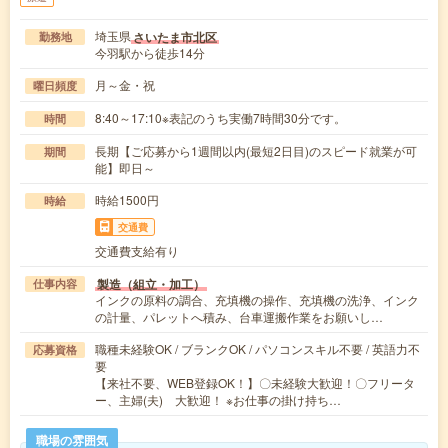
埼玉県
さいたま市北区
勤務地
今羽駅から徒歩14分
月～金・祝
曜日頻度
8:40～17:10※表記のうち実働7時間30分です。
時間
長期【ご応募から1週間以内(最短2日目)のスピード就業が可
期間
能】即日～
時給1500円
時給
交通費
交通費支給有り
製造（組立・加工）
仕事内容
インクの原料の調合、充填機の操作、充填機の洗浄、インク
の計量、パレットへ積み、台車運搬作業をお願いし…
職種未経験OK / ブランクOK / パソコンスキル不要 / 英語力不
応募資格
要
【来社不要、WEB登録OK！】〇未経験大歓迎！〇フリータ
ー、主婦(夫) 大歓迎！ ※お仕事の掛け持ち…
職場の雰囲気