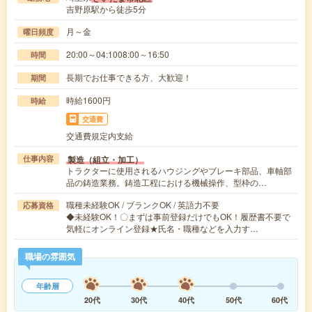
吉野原駅から徒歩5分
月～金
曜日頻度
20:00～04:1008:00～16:50
時間
長期でお仕事できる方、大歓迎！
期間
時給1600円
時給
交通費
交通費規定内支給
製造（組立・加工）
仕事内容
トラクターに使用されるハウジングやブレーキ部品、車軸部
品の鋳造業務。鋳造工程における機械操作、型枠の…
職種未経験OK / ブランクOK / 英語力不要
応募資格
◆未経験OK！〇まずは事前登録だけでもOK！履歴書不要で
気軽にオンライン登録★氏名・職種などを入力す…
職場の雰囲気
年齢層
20代
30代
40代
50代
60代