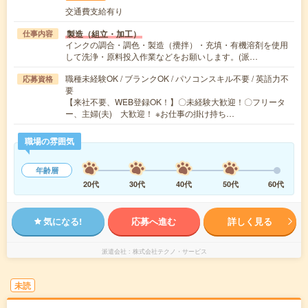
交通費支給有り
製造（組立・加工）
仕事内容
インクの調合・調色・製造（攪拌）・充填・有機溶剤を使用
して洗浄・原料投入作業などをお願いします。(派…
職種未経験OK / ブランクOK / パソコンスキル不要 / 英語力不
応募資格
要
【来社不要、WEB登録OK！】〇未経験大歓迎！〇フリータ
ー、主婦(夫) 大歓迎！ ※お仕事の掛け持ち…
職場の雰囲気
年齢層
20代
30代
40代
50代
60代
気になる!
応募へ進む
詳しく見る
派遣会社
株式会社テクノ・サービス
未読