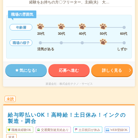
経験をお持ちの方〇フリーター、主婦(夫) 大…
職場の雰囲気
年齢層
20代
30代
40代
50代
60代
職場の様子
活気がある
しずか
気になる!
応募へ進む
詳しく見る
派遣会社
株式会社テクノ・サービス
未読
給与即払いOK！高時給！土日休み！インクの
製造・調合
職種未経験OK
交通費別途支給あり
土日祝日が休み
WEB登録OK
派遣