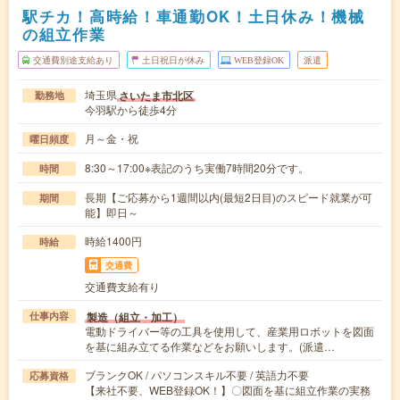
駅チカ！高時給！車通勤OK！土日休み！機械
の組立作業
交通費別途支給あり
土日祝日が休み
WEB登録OK
派遣
埼玉県
さいたま市北区
勤務地
今羽駅から徒歩4分
月～金・祝
曜日頻度
8:30～17:00※表記のうち実働7時間20分です。
時間
長期【ご応募から1週間以内(最短2日目)のスピード就業が可
期間
能】即日～
時給1400円
時給
交通費
交通費支給有り
製造（組立・加工）
仕事内容
電動ドライバー等の工具を使用して、産業用ロボットを図面
を基に組み立てる作業などをお願いします。(派遣…
ブランクOK / パソコンスキル不要 / 英語力不要
応募資格
【来社不要、WEB登録OK！】〇図面を基に組立作業の実務