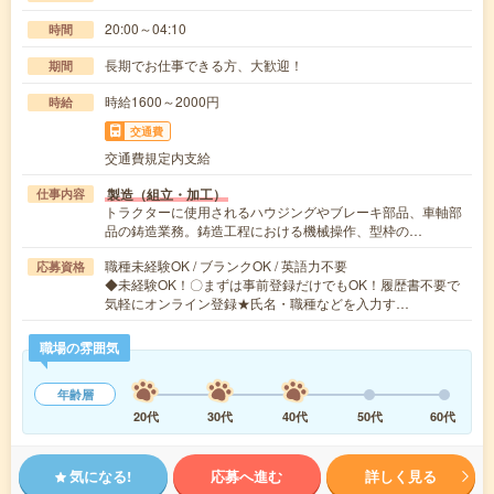
20:00～04:10
時間
長期でお仕事できる方、大歓迎！
期間
時給1600～2000円
時給
交通費
交通費規定内支給
製造（組立・加工）
仕事内容
トラクターに使用されるハウジングやブレーキ部品、車軸部
品の鋳造業務。鋳造工程における機械操作、型枠の…
職種未経験OK / ブランクOK / 英語力不要
応募資格
◆未経験OK！〇まずは事前登録だけでもOK！履歴書不要で
気軽にオンライン登録★氏名・職種などを入力す…
職場の雰囲気
年齢層
20代
30代
40代
50代
60代
気になる!
応募へ進む
詳しく見る