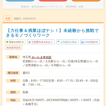
派遣会社
株式会社綜合キャリアオプション 製造事業部（全国）
未読
掲載日
2026/08/04
【力仕事＆残業ほぼナシ！】未経験から挑戦で
きるモノづくりワーク
職種未経験OK
交通費別途支給あり
土日祝日が休み
WEB登録OK
無期雇用派遣
埼玉県
さいたま市北区
勤務地
宮原駅から---分／土呂駅から---分／日進(埼玉県)駅から---分
／吉野原駅から---分／今羽駅から---分
週5日
曜日頻度
日勤：8:00～17:002交替：8:00～17:15／22:45～8：003交
時間
替：7:00～15:…
長期
期間
月給24万1000円～29万4000円時給1,300円～1,500円（月給
時給
＋各種手当）