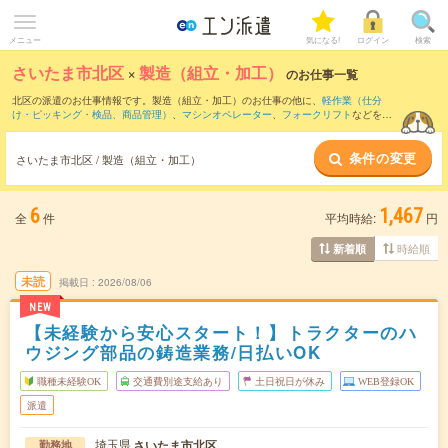
メニュー
気になる!
ログイン
検索
さいたま市北区
×
製造（組立・加工）
のお仕事一覧
北区の派遣のお仕事情報です。製造（組立・加工）のお仕事の他に、
軽作業（仕分
け・ピッキング・検品、商品管理）
、
マシンオペレーター
、
フォークリフト
などを取
り揃えています。さらに、
短期
・
単発
などの期間や、
職種未経験OK
などのこだわり条
件で絞り込んでいただけます。職種辞典：
製造（組立・加工）のお仕事とは？とは？
条件の変更
さいたま市北区 / 製造（組立・加工）
6
1,467
全
件
平均時給:
円
時給順
新着順
未読
掲載日
2026/08/06
NEW
【未経験から安心スタート！】トラクターのハ
ウジング部品の鋳造業務/日払いOK
職種未経験OK
交通費別途支給あり
土日祝日が休み
WEB登録OK
派遣
埼玉県
さいたま市北区
勤務地