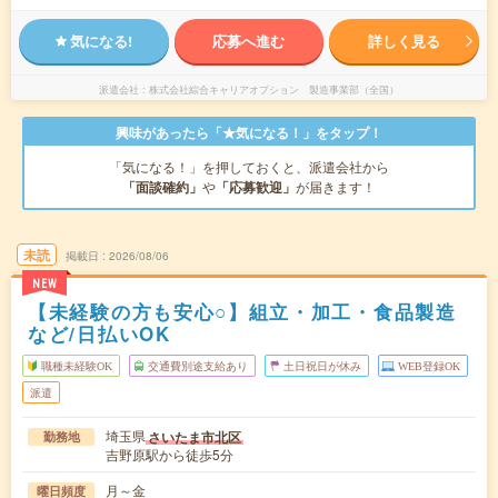
気になる!
応募へ進む
詳しく見る
派遣会社
株式会社綜合キャリアオプション 製造事業部（全国）
興味があったら「★気になる！」をタップ！
「気になる！」を押しておくと、派遣会社から
「面談確約」
や
「応募歓迎」
が届きます！
未読
掲載日
2026/08/06
NEW
【未経験の方も安心○】組立・加工・食品製造
など/日払いOK
職種未経験OK
交通費別途支給あり
土日祝日が休み
WEB登録OK
派遣
埼玉県
さいたま市北区
勤務地
吉野原駅から徒歩5分
月～金
曜日頻度