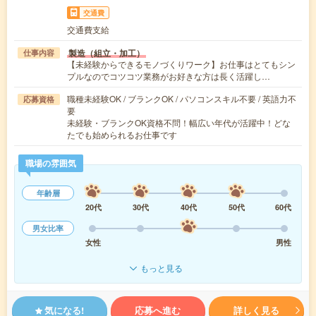
交通費
交通費支給
製造（組立・加工）
仕事内容
【未経験からできるモノづくりワーク】お仕事はとてもシン
プルなのでコツコツ業務がお好きな方は長く活躍し…
職種未経験OK / ブランクOK / パソコンスキル不要 / 英語力不
応募資格
要
未経験・ブランクOK資格不問！幅広い年代が活躍中！どな
たでも始められるお仕事です
職場の雰囲気
年齢層
20代
30代
40代
50代
60代
男女比率
女性
男性
もっと見る
気になる!
応募へ進む
詳しく見る