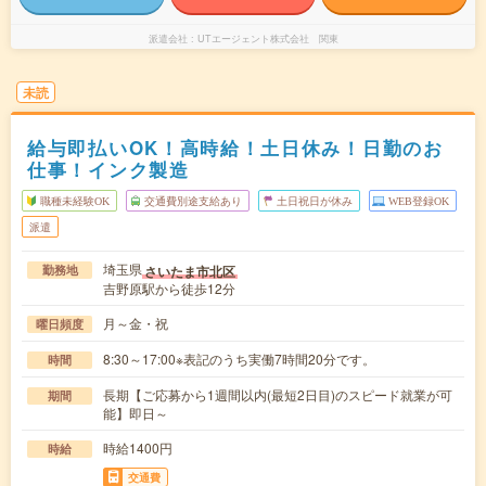
派遣会社
UTエージェント株式会社 関東
未読
給与即払いOK！高時給！土日休み！日勤のお
仕事！インク製造
職種未経験OK
交通費別途支給あり
土日祝日が休み
WEB登録OK
派遣
埼玉県
さいたま市北区
勤務地
吉野原駅から徒歩12分
月～金・祝
曜日頻度
8:30～17:00※表記のうち実働7時間20分です。
時間
長期【ご応募から1週間以内(最短2日目)のスピード就業が可
期間
能】即日～
時給1400円
時給
交通費