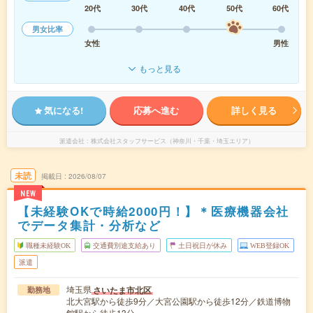
20代
30代
40代
50代
60代
男女比率
女性
男性
もっと見る
気になる!
応募へ進む
詳しく見る
派遣会社
株式会社スタッフサービス（神奈川・千葉・埼玉エリア）
未読
掲載日
2026/08/07
NEW
【未経験OKで時給2000円！】＊医療機器会社
でデータ集計・分析など
職種未経験OK
交通費別途支給あり
土日祝日が休み
WEB登録OK
派遣
埼玉県
さいたま市北区
勤務地
北大宮駅から徒歩9分／大宮公園駅から徒歩12分／鉄道博物
館駅から徒歩13分