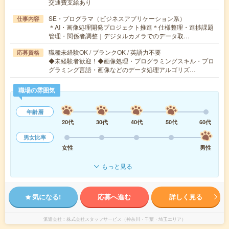
交通費支給あり
SE・プログラマ（ビジネスアプリケーション系）
仕事内容
＊AI・画像処理開発プロジェクト推進＊仕様整理・進捗課題
管理・関係者調整｜デジタルカメラでのデータ取…
職種未経験OK / ブランクOK / 英語力不要
応募資格
◆未経験者歓迎！◆画像処理・プログラミングスキル・プロ
グラミング言語・画像などのデータ処理アルゴリズ…
職場の雰囲気
年齢層
20代
30代
40代
50代
60代
男女比率
女性
男性
もっと見る
気になる!
応募へ進む
詳しく見る
派遣会社
株式会社スタッフサービス（神奈川・千葉・埼玉エリア）