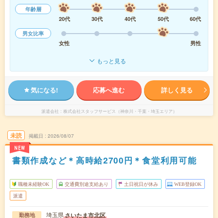
年齢層
20代
30代
40代
50代
60代
男女比率
女性
男性
もっと見る
気になる!
応募へ進む
詳しく見る
派遣会社
株式会社スタッフサービス（神奈川・千葉・埼玉エリア）
未読
掲載日
2026/08/07
NEW
書類作成など＊高時給2700円＊食堂利用可能
職種未経験OK
交通費別途支給あり
土日祝日が休み
WEB登録OK
派遣
埼玉県
さいたま市北区
勤務地