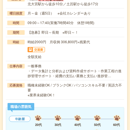
北大宮駅から徒歩10分／土呂駅から徒歩17分
月～金（週5日） ※会社カレンダーあり
曜日頻度
09:00～17:40(実働7時間40分 休憩1時間)
時間
【急募】即日～長期 ※即日～！
期間
時給2000円 月収例 306,800円+残業代
時給
交通費
全額支給
一般事務
仕事内容
・データ集計と分析および資料作成サポート・作業工程の進
捗管理サポート・経費の支払い業務と支払い進捗管…
職種未経験OK / ブランクOK / パソコンスキル不要 / 英語力不
応募資格
要
※業界未経験OK！
職場の雰囲気
年齢層
20代
30代
40代
50代
60代