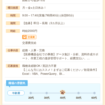
月～金※土日休み！
曜日頻度
9:00～17:40(実働:7時間40分) (休憩60分)
時間
【急募】即日～長期（3カ月以上）
期間
時給2000円
時給
交通費
交通費支給
総務・人事・労務
仕事内容
【医療機器会社での事務】データ集計・分析、資料作成サポ
ート、作業工程の進捗管理サポート、経費支払い、…
職種未経験OK / 英語力不要
応募資格
【こんな方におススメ！まずはご応募ください／歓迎条件】
Excel：VBA、PowerQuery、BI…
職場の雰囲気
年齢層
20代
30代
40代
50代
60代