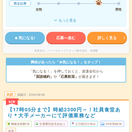
男女比率
女性
男性
もっと見る
気になる!
応募へ進む
詳しく見る
派遣会社
パーソルテンプスタッフ株式会社 首都圏
興味があったら「★気になる！」をタップ！
「気になる！」を押しておくと、派遣会社から
「面談確約」
や
「応募歓迎」
が届きます！
未読
掲載日
2026/08/08
NEW
【17時05分まで】時給2300円～！社員食堂あ
り＊大手メーカーにて評価業務など
職種未経験OK
交通費別途支給あり
土日祝日が休み
WEB登録OK
派遣