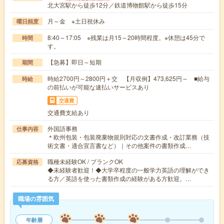
北大宮駅から徒歩12分／鉄道博物館駅から徒歩15分
月～金 ※土日祝休み
曜日頻度
8:40～17:05 ※残業は月15～20時間程度。※休憩は45分で
時間
す。
【急募】即日～短期
期間
時給2700円～2800円＋交 【月収例】473,625円～ ■給与
時給
の前払いが可能な速払いサービスあり
交通費
交通費支給あり
外国語事務
仕事内容
＊欧州包装・包装廃棄物規則対応の文書作成・改訂業務（技
術文書・適合宣言書など）｜その他案件の書類作成…
職種未経験OK / ブランクOK
応募資格
◆未経験者歓迎！◆大学卒程度の一般学力英語の理解ができ
る方／英語を使った書類作成の経験がある方歓迎。…
職場の雰囲気
年齢層