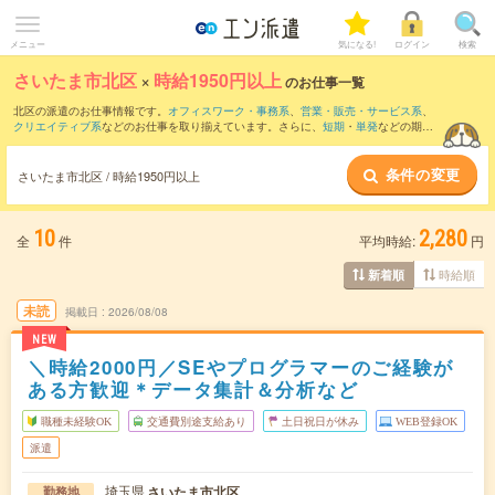
メニュー
気になる!
ログイン
検索
さいたま市北区
×
時給1950円以上
のお仕事一覧
北区の派遣のお仕事情報です。
オフィスワーク・事務系
、
営業・販売・サービス系
、
クリエイティブ系
などのお仕事を取り揃えています。さらに、
短期
・
単発
などの期間
や、
職種未経験OK
などのこだわり条件で絞り込んでいただけます。
条件の変更
さいたま市北区 / 時給1950円以上
10
2,280
全
件
平均時給:
円
時給順
新着順
未読
掲載日
2026/08/08
NEW
＼時給2000円／SEやプログラマーのご経験が
ある方歓迎＊データ集計＆分析など
職種未経験OK
交通費別途支給あり
土日祝日が休み
WEB登録OK
派遣
埼玉県
さいたま市北区
勤務地