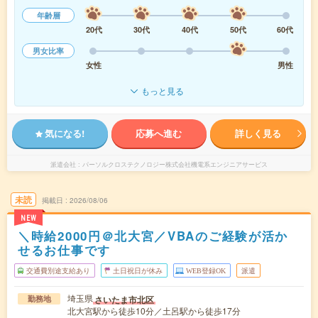
年齢層
20代
30代
40代
50代
60代
男女比率
女性
男性
もっと見る
気になる!
応募へ進む
詳しく見る
派遣会社
パーソルクロステクノロジー株式会社機電系エンジニアサービス
未読
掲載日
2026/08/06
NEW
＼時給2000円＠北大宮／VBAのご経験が活か
せるお仕事です
交通費別途支給あり
土日祝日が休み
WEB登録OK
派遣
埼玉県
さいたま市北区
勤務地
北大宮駅から徒歩10分／土呂駅から徒歩17分