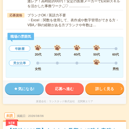
激レア！高時給2000円！安定の医療メーカーでExcelスキル
を活かした事務ワーク◡̈♡ ………………
ブランクOK / 英語力不要
応募資格
・Excel：関数を使用して、表作成や数字管理ができる方・
VBA／BIの経験がある方ブランクや年数は…
職場の雰囲気
年齢層
20代
30代
40代
50代
60代
男女比率
女性
男性
気になる!
応募へ進む
詳しく見る
派遣会社
ランスタッド株式会社 北関東エリア
未読
掲載日
2026/08/06
NEW