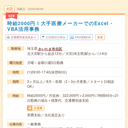
未読
掲載日
2026/08/06
NEW
時給2000円！大手医療メーカーでのExcel・
VBA活用事務
交通費別途支給あり
土日祝日が休み
WEB登録OK
派遣
埼玉県
さいたま市北区
勤務地
北大宮駅から徒歩12分／大宮(埼玉県)駅からバス6分
月曜～金曜の週5日勤務
曜日頻度
(1)09:00-17:40(休憩60分)
時間
3ヶ月以上／8月～長期（2～3か月更新／スタート日相談
期間
OK）
時給2000円／月収例：322,000円＝2,000円×7時間40分×21
時給
日勤務の場合＋残業代、交通費別途支給
交通費
実費支給／当社規定あり
一般事務
仕事内容