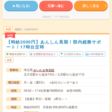
気になる!
応募へ進む
詳しく見る
派遣会社
アデコ株式会社
未読
掲載日
2026/08/07
NEW
【時給2000円】あんしん長期！部内総務サポ
ート！17時台定時
職種未経験OK
交通費別途支給あり
土日祝日が休み
WEB登録OK
派遣
埼玉県
さいたま市北区
勤務地
北大宮駅から徒歩10分／土呂駅から徒歩17分
月～金（週5日） ※会社カレンダーあり
曜日頻度
09:00～17:40(実働7時間40分 休憩1時間)
時間
【急募】即日～長期 ※即日～！
期間
時給2000円 月収例 306,800円+残業代
時給