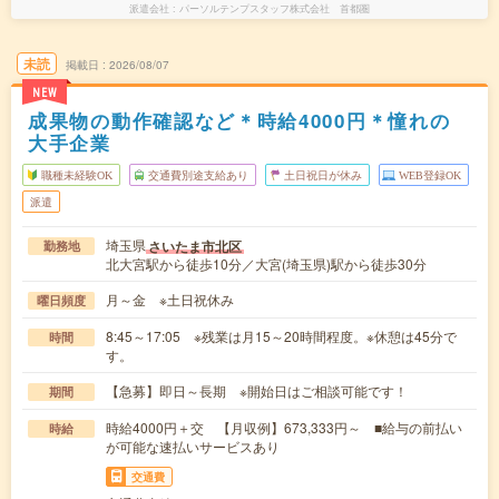
派遣会社
パーソルテンプスタッフ株式会社 首都圏
未読
掲載日
2026/08/07
NEW
成果物の動作確認など＊時給4000円＊憧れの
大手企業
職種未経験OK
交通費別途支給あり
土日祝日が休み
WEB登録OK
派遣
埼玉県
さいたま市北区
勤務地
北大宮駅から徒歩10分／大宮(埼玉県)駅から徒歩30分
月～金 ※土日祝休み
曜日頻度
8:45～17:05 ※残業は月15～20時間程度。※休憩は45分で
時間
す。
【急募】即日～長期 ※開始日はご相談可能です！
期間
時給4000円＋交 【月収例】673,333円～ ■給与の前払い
時給
が可能な速払いサービスあり
交通費