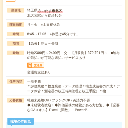
埼玉県
さいたま市北区
勤務地
北大宮駅から徒歩10分
月～金 ※土日祝休み
曜日頻度
8:45～17:05 ※休憩は45分です。
時間
【急募】即日～長期
期間
時給2300円～2400円＋交 【月収例】372,791円～ ■給与
時給
の前払いが可能な速払いサービスあり
交通費
交通費支給あり
一般事務
仕事内容
＊評価業務＊検査業務（データ整理＊検査成績書の作成＊デ
ータ保管＊測定器の校正時期管理と校正手配）＊物…
職種未経験OK / ブランクOK / 英語力不要
応募資格
◆未経験者歓迎！◆評価業務の経験がある方歓迎。◆【必要
なOAスキル】Excel（関数）・PowerP…
職場の雰囲気