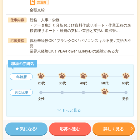
交通費
全額支給
総務・人事・労務
仕事内容
・データ集計と分析および資料作成サポート・作業工程の進
捗管理サポート・経費の支払い業務と支払い進捗管…
職種未経験OK / ブランクOK / パソコンスキル不要 / 英語力不
応募資格
要
業界未経験OK！VBA/Power Query/BIの経験がある方
職場の雰囲気
年齢層
20代
30代
40代
50代
60代
男女比率
女性
男性
もっと見る
気になる!
応募へ進む
詳しく見る