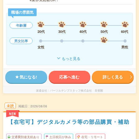
職場の雰囲気
年齢層
20代
30代
40代
50代
60代
男女比率
女性
男性
もっと見る
気になる!
応募へ進む
詳しく見る
派遣会社
パーソルテンプスタッフ株式会社 首都圏
未読
掲載日
2026/08/06
NEW
【在宅可】デジタルカメラ等の部品購買・補助
交通費別途支給あり
土日祝日が休み
在宅・リモート