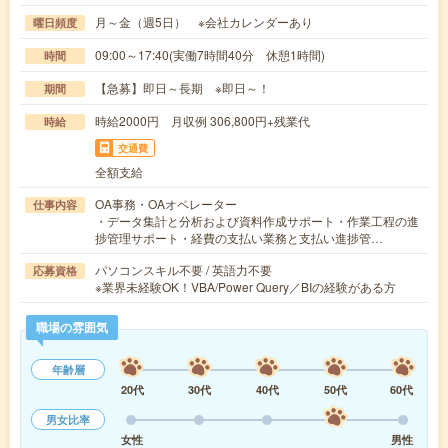
月～金（週5日） ※会社カレンダーあり
曜日頻度
09:00～17:40(実働7時間40分 休憩1時間)
時間
【急募】即日～長期 ※即日～！
期間
時給2000円 月収例 306,800円+残業代
時給
交通費
全額支給
OA事務・OAオペレーター
仕事内容
・データ集計と分析および資料作成サポート・作業工程の進
捗管理サポート・経費の支払い業務と支払い進捗管…
パソコンスキル不要 / 英語力不要
応募資格
※業界未経験OK！VBA/Power Query／BIの経験がある方
職場の雰囲気
年齢層
20代
30代
40代
50代
60代
男女比率
女性
男性