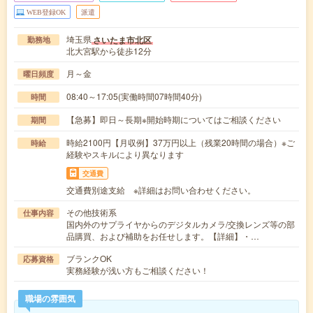
WEB登録OK
派遣
埼玉県
さいたま市北区
勤務地
北大宮駅から徒歩12分
月～金
曜日頻度
08:40～17:05(実働時間07時間40分)
時間
【急募】即日～長期※開始時期についてはご相談ください
期間
時給2100円【月収例】37万円以上（残業20時間の場合）※ご
時給
経験やスキルにより異なります
交通費
交通費別途支給 ※詳細はお問い合わせください。
その他技術系
仕事内容
国内外のサプライヤからのデジタルカメラ/交換レンズ等の部
品購買、および補助をお任せします。【詳細】・…
ブランクOK
応募資格
実務経験が浅い方もご相談ください！
職場の雰囲気