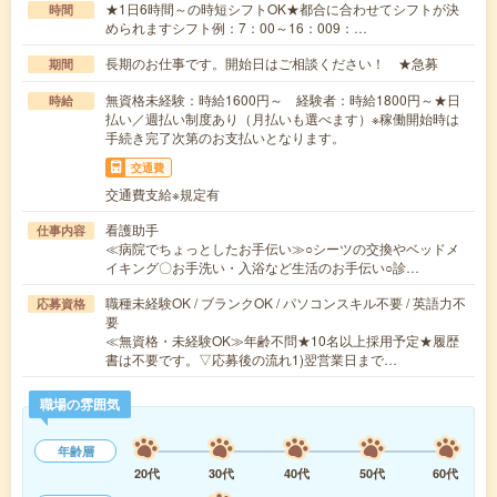
★1日6時間～の時短シフトOK★都合に合わせてシフトが決
時間
められますシフト例：7：00～16：009：…
長期のお仕事です。開始日はご相談ください！ ★急募
期間
無資格未経験：時給1600円～ 経験者：時給1800円～★日
時給
払い／週払い制度あり（月払いも選べます）※稼働開始時は
手続き完了次第のお支払いとなります。
交通費
交通費支給※規定有
看護助手
仕事内容
≪病院でちょっとしたお手伝い≫○シーツの交換やベッドメ
イキング〇お手洗い・入浴など生活のお手伝い○診…
職種未経験OK / ブランクOK / パソコンスキル不要 / 英語力不
応募資格
要
≪無資格・未経験OK≫年齢不問★10名以上採用予定★履歴
書は不要です。▽応募後の流れ1)翌営業日まで…
職場の雰囲気
年齢層
20代
30代
40代
50代
60代