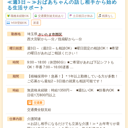
≪週3日～≫おばあちゃんの話し相手から始め
る生活サポート
職種未経験OK
交通費別途支給あり
土日祝日が休み
残業なし
WEB登録OK
派遣
埼玉県
さいたま市西区
勤務地
西大宮駅から---分／指扇駅から---分
週3日～（週2日～も相談OK） ■曜日固定の相談OK！ ■希望
曜日頻度
の曜日があればご相談ください！
9:00～18:00（休憩60分）■ご希望があれば下記シフトも
時間
OK！早番 7:00～16:00遅番 …
【積極採用中！急募！】＊1年以上勤務している方が多数！
期間
ご応募から最短2～3日後の就業も相談可能です！
無資格未経験：時給1350円～ ■週払いOK ■扶養内OK ■
時給
日収1万800円以上
交通費
交通費全額支給
介護関連
仕事内容
≪お話し相手になるだけでも立派な介護！≫＊お年寄りが昼