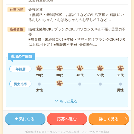
介護関連
仕事内容
＜無資格・未経験OK！お話相手などの生活支援＞ 施設にい
るおじいちゃん・おばあちゃんのお話し相手など…
職種未経験OK / ブランクOK / パソコンスキル不要 / 英語力不
応募資格
要
■無資格・未経験OK！■年齢・学歴不問！ブランクOK!■10名
以上採用予定！■履歴書不要■社会保険完…
職場の雰囲気
年齢層
20代
30代
40代
50代
60代
男女比率
女性
男性
もっと見る
気になる!
応募へ進む
詳しく見る
派遣会社
日研トータルソーシング株式会社 メディカルケア事業部