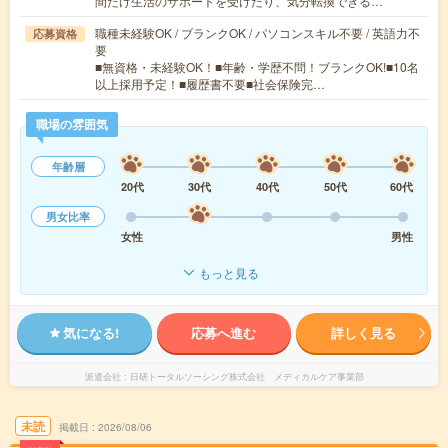
間だけ生活のサポートを受けたり、気分転換できる…
職種未経験OK / ブランクOK / パソコンスキル不要 / 英語力不
応募資格
要
■無資格・未経験OK！■年齢・学歴不問！ブランクOK!■10名
以上採用予定！■履歴書不要■社会保険完…
職場の雰囲気
年齢層
20代
30代
40代
50代
60代
男女比率
女性
男性
もっと見る
気になる!
応募へ進む
詳しく見る
派遣会社
日研トータルソーシング株式会社 メディカルケア事業部
未読
掲載日
2026/08/06