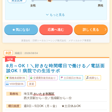
男女比率
女性
男性
もっと見る
気になる!
応募へ進む
詳しく見る
派遣会社
日研トータルソーシング株式会社 メディカルケア事業部
未読
掲載日
2026/08/04
NEW
8月～OK！＼好きな時間曜日で働ける／電話面
談OK！病院での生活サポ
職種未経験OK
交通費別途支給あり
土日祝日が休み
残業なし
WEB登録OK
派遣
埼玉県
さいたま市西区
勤務地
西大宮駅から---分／指扇駅から---分
週3日～5日OK（月～金） ★土日休みOK
曜日頻度