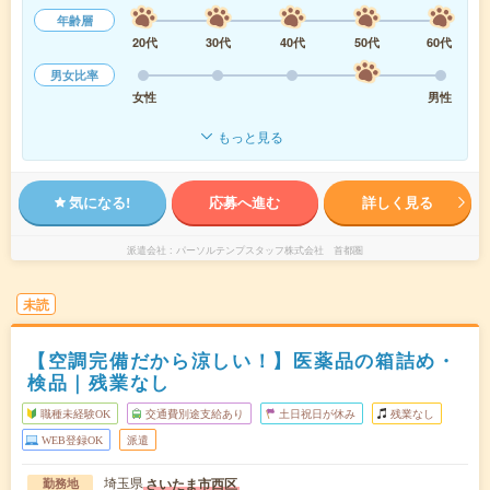
年齢層
20代
30代
40代
50代
60代
男女比率
女性
男性
もっと見る
気になる!
応募へ進む
詳しく見る
派遣会社
パーソルテンプスタッフ株式会社 首都圏
未読
【空調完備だから涼しい！】医薬品の箱詰め・
検品｜残業なし
職種未経験OK
交通費別途支給あり
土日祝日が休み
残業なし
WEB登録OK
派遣
埼玉県
さいたま市西区
勤務地