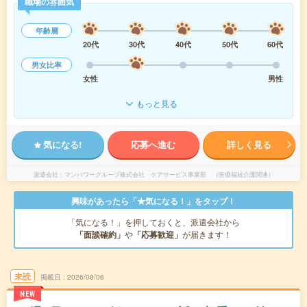
職場の雰囲気
年齢層
20代
30代
40代
50代
60代
男女比率
女性
男性
もっと見る
気になる!
応募へ進む
詳しく見る
派遣会社
マンパワーグループ株式会社 ケアサービス事業部 （医療福祉介護関連）
興味があったら「★気になる！」をタップ！
「気になる！」を押しておくと、派遣会社から
「面談確約」
や
「応募歓迎」
が届きます！
未読
掲載日
2026/08/06
NEW