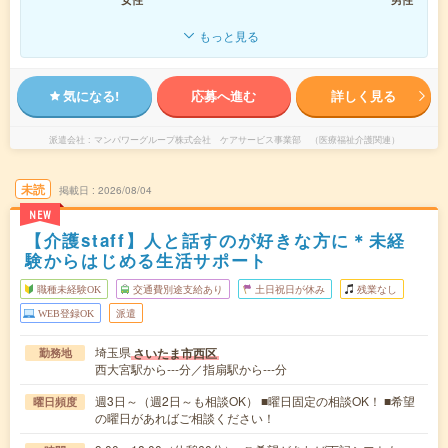
もっと見る
気になる!
応募へ進む
詳しく見る
派遣会社
マンパワーグループ株式会社 ケアサービス事業部 （医療福祉介護関連）
未読
掲載日
2026/08/04
NEW
【介護staff】人と話すのが好きな方に＊未経
験からはじめる生活サポート
職種未経験OK
交通費別途支給あり
土日祝日が休み
残業なし
WEB登録OK
派遣
埼玉県
さいたま市西区
勤務地
西大宮駅から---分／指扇駅から---分
週3日～（週2日～も相談OK） ■曜日固定の相談OK！ ■希望
曜日頻度
の曜日があればご相談ください！