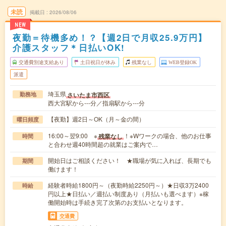
未読
掲載日
2026/08/06
NEW
夜勤＝待機多め！？【週2日で月収25.9万円】
介護スタッフ＊日払いOK!
交通費別途支給あり
土日祝日が休み
残業なし
WEB登録OK
派遣
埼玉県
さいたま市西区
勤務地
西大宮駅から---分／指扇駅から---分
【夜勤】週2日～OK（月～金の間）
曜日頻度
16:00～翌9:00 ※
！※Wワークの場合、他のお仕事
残業なし
時間
と合わせ週40時間超の就業はご案内で…
開始日はご相談ください！ ★職場が気に入れば、長期でも
期間
働けます！
経験者時給1800円～（夜勤時給2250円～）★日収3万2400
時給
円以上★日払い／週払い制度あり（月払いも選べます）※稼
働開始時は手続き完了次第のお支払いとなります。
交通費