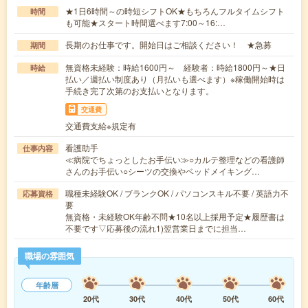
★1日6時間～の時短シフトOK★もちろんフルタイムシフト
時間
も可能★スタート時間選べます7:00～16:…
長期のお仕事です。開始日はご相談ください！ ★急募
期間
無資格未経験：時給1600円～ 経験者：時給1800円～★日
時給
払い／週払い制度あり（月払いも選べます）※稼働開始時は
手続き完了次第のお支払いとなります。
交通費
交通費支給※規定有
看護助手
仕事内容
≪病院でちょっとしたお手伝い≫○カルテ整理などの看護師
さんのお手伝い○シーツの交換やベッドメイキング…
職種未経験OK / ブランクOK / パソコンスキル不要 / 英語力不
応募資格
要
無資格・未経験OK年齢不問★10名以上採用予定★履歴書は
不要です▽応募後の流れ1)翌営業日までに担当…
職場の雰囲気
年齢層
20代
30代
40代
50代
60代