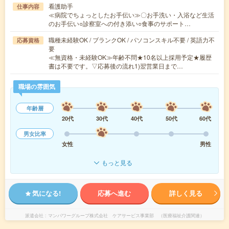
看護助手
仕事内容
≪病院でちょっとしたお手伝い≫〇お手洗い・入浴など生活
のお手伝い○診察室への付き添い○食事のサポート…
職種未経験OK / ブランクOK / パソコンスキル不要 / 英語力不
応募資格
要
≪無資格・未経験OK≫年齢不問★10名以上採用予定★履歴
書は不要です。▽応募後の流れ1)翌営業日まで…
職場の雰囲気
年齢層
20代
30代
40代
50代
60代
男女比率
女性
男性
もっと見る
気になる!
応募へ進む
詳しく見る
派遣会社
マンパワーグループ株式会社 ケアサービス事業部 （医療福祉介護関連）