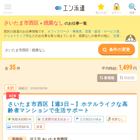
メニュー
気になる!
ログイン
検索
さいたま市西区
×
残業なし
のお仕事一覧
西区の派遣のお仕事情報です。
オフィスワーク・事務系
、
営業・販売・サービス系
、
クリエイティブ系
などのお仕事を取り揃えています。残業なしの条件の他に、
交通費
別途支給あり
、
職種未経験OK
、
友だちと一緒の応募OK
などのこだわり条件も取り揃
えています。
条件の変更
さいたま市西区 / 残業なし
35
1,499
全
件
平均時給:
円
時給順
新着順
未読
掲載日
2026/08/06
NEW
さいたま市西区【週3日～】ホテルライクな高
齢者マンションで生活サポート
職種未経験OK
交通費別途支給あり
土日祝日が休み
残業なし
WEB登録OK
派遣
埼玉県
さいたま市西区
勤務地