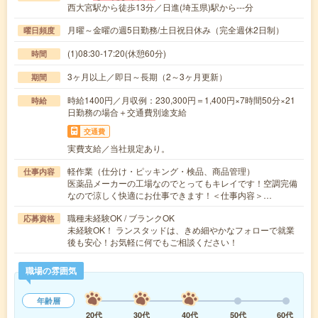
西大宮駅から徒歩13分／日進(埼玉県)駅から---分
月曜～金曜の週5日勤務/土日祝日休み（完全週休2日制）
曜日頻度
(1)08:30-17:20(休憩60分)
時間
3ヶ月以上／即日～長期（2～3ヶ月更新）
期間
時給1400円／月収例：230,300円＝1,400円×7時間50分×21
時給
日勤務の場合＋交通費別途支給
交通費
実費支給／当社規定あり。
軽作業（仕分け・ピッキング・検品、商品管理）
仕事内容
医薬品メーカーの工場なのでとってもキレイです！空調完備
なので涼しく快適にお仕事できます！＜仕事内容＞…
職種未経験OK / ブランクOK
応募資格
未経験OK！ ランスタッドは、きめ細やかなフォローで就業
後も安心！お気軽に何でもご相談ください！
職場の雰囲気
年齢層
20代
30代
40代
50代
60代