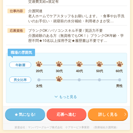
交通費支給※規定有
介護関連
仕事内容
老人ホームでケアスタッフをお願いします。・食事やお手洗
いのお手伝い・就寝前の水分補給・利用者さまが安…
ブランクOK / パソコンスキル不要 / 英語力不要
応募資格
介護経験のある方（無資格でもOK！）ブランクOK年齢・学
歴不問★10名以上採用予定★履歴書は不要です…
職場の雰囲気
年齢層
20代
30代
40代
50代
60代
男女比率
女性
男性
もっと見る
気になる!
応募へ進む
詳しく見る
派遣会社
マンパワーグループ株式会社 ケアサービス事業部 （医療福祉介護関連）