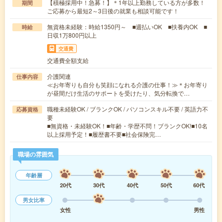
【積極採用中！急募！】＊1年以上勤務している方が多数！
期間
ご応募から最短2～3日後の就業も相談可能です！
無資格未経験：時給1350円～ ■週払いOK ■扶養内OK ■
時給
日収1万800円以上
交通費
交通費全額支給
介護関連
仕事内容
≪お年寄りも自分も笑顔になれる介護の仕事！≫＊お年寄り
が昼間だけ生活のサポートを受けたり、気分転換で…
職種未経験OK / ブランクOK / パソコンスキル不要 / 英語力不
応募資格
要
■無資格・未経験OK！■年齢・学歴不問！ブランクOK!■10名
以上採用予定！■履歴書不要■社会保険完…
職場の雰囲気
年齢層
20代
30代
40代
50代
60代
男女比率
女性
男性