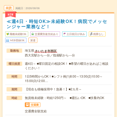
未読
掲載日
2026/08/06
NEW
≪週4日・時短OK≫未経験OK！病院でメッセ
ンジャー業務など！
職種未経験OK
交通費別途支給あり
土日祝日が休み
残業なし
WEB登録OK
派遣
埼玉県
さいたま市西区
勤務地
西大宮駅から---分／指扇駅から---分
週4日～ ■曜日固定の相談OK！ ■希望の曜日があればご相談
曜日頻度
ください！
1日5時間からOK！■シフト例(1)8:00～13:00(2)10:00～
時間
15:00(3)12:00…
【現在も積極採用中！急募！】■2カ月～
期間
無資格未経験：時給1250円～ ■週払いOK ■扶養内OK
時給
交通費
交通費全額支給