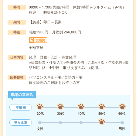
09:00～17:00(実働7時間 休憩1時間)※フルタイム（9-18）
時間
歓迎 時短相談もOK
【急募】即日～長期
期間
時給1900円 月収例 266,000円
時給
交通費
全額支給
経理・財務・会計・英文経理
仕事内容
○伝票起票・仕訳入力○売掛金の消しこみ○月次・年次処理○電
話対応（3～4件/日 取り次ぎのみ）※使用…
パソコンスキル不要 / 英語力不要
応募資格
日次経理のご経験をお持ちの方
職場の雰囲気
年齢層
20代
30代
40代
50代
60代
男女比率
女性
男性