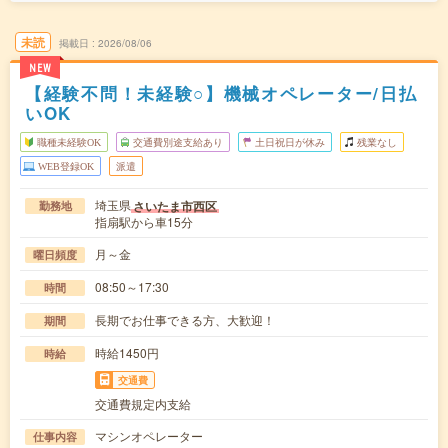
未読
掲載日
2026/08/06
NEW
【経験不問！未経験○】機械オペレーター/日払
いOK
職種未経験OK
交通費別途支給あり
土日祝日が休み
残業なし
WEB登録OK
派遣
埼玉県
さいたま市西区
勤務地
指扇駅から車15分
月～金
曜日頻度
08:50～17:30
時間
長期でお仕事できる方、大歓迎！
期間
時給1450円
時給
交通費
交通費規定内支給
マシンオペレーター
仕事内容