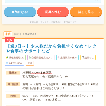
気になる!
応募へ進む
詳しく見る
派遣会社
ランスタッド株式会社 北日本エリア
未読
掲載日
2026/08/05
NEW
【週3日～】少人数だから負担すくなめ＊レク
や食事のサポートなど
職種未経験OK
交通費別途支給あり
土日祝日が休み
残業なし
WEB登録OK
派遣
埼玉県
さいたま市西区
勤務地
西大宮駅から---分／指扇駅から---分
週3日～（週2日～も相談OK） ■曜日固定の相談OK！ ■希望
曜日頻度
の曜日があればご相談ください！
9:00～18:00（休憩60分）■ご希望があれば下記シフトも
時間
OK！早番 7:00～16:00遅番 …