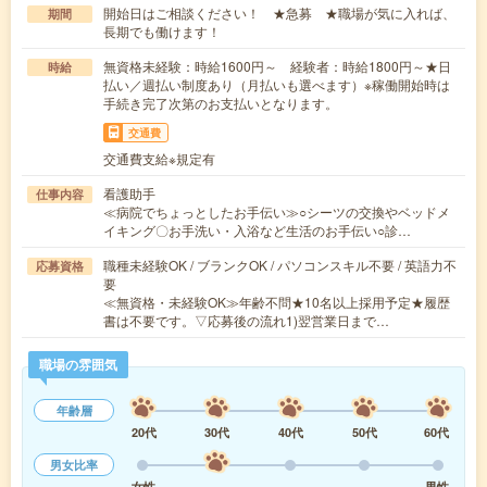
開始日はご相談ください！ ★急募 ★職場が気に入れば、
期間
長期でも働けます！
無資格未経験：時給1600円～ 経験者：時給1800円～★日
時給
払い／週払い制度あり（月払いも選べます）※稼働開始時は
手続き完了次第のお支払いとなります。
交通費
交通費支給※規定有
看護助手
仕事内容
≪病院でちょっとしたお手伝い≫○シーツの交換やベッドメ
イキング〇お手洗い・入浴など生活のお手伝い○診…
職種未経験OK / ブランクOK / パソコンスキル不要 / 英語力不
応募資格
要
≪無資格・未経験OK≫年齢不問★10名以上採用予定★履歴
書は不要です。▽応募後の流れ1)翌営業日まで…
職場の雰囲気
年齢層
20代
30代
40代
50代
60代
男女比率
女性
男性