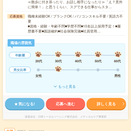
≪散歩に付き添ったり、お話し相手になったり≫「え？意外
に簡単！」と思うくらい、スグできる仕事からスタ…
職種未経験OK / ブランクOK / パソコンスキル不要 / 英語力不
応募資格
要
■資格・経験・年齢不問■学歴不問■10名以上採用予定！■履
歴書不要■面談確約■社会保険完備■社員登用…
職場の雰囲気
年齢層
20代
30代
40代
50代
60代
男女比率
女性
男性
もっと見る
気になる!
応募へ進む
詳しく見る
派遣会社
日研トータルソーシング株式会社 メディカルケア事業部