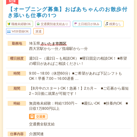
NEW
【オープニング募集】おばあちゃんのお散歩付
き添いも仕事の1つ
職種未経験OK
交通費別途支給あり
土日祝日が休み
残業なし
WEB登録OK
派遣
埼玉県
さいたま市西区
勤務地
西大宮駅から---分／指扇駅から---分
週3日～（週2日～も相談OK） ■曜日固定の相談OK！ ■希望
曜日頻度
の曜日があればご相談ください！
9:00～18:00（休憩60分）■ご希望があれば下記シフトも
時間
OK！早番 7:00～16:00遅番 …
【8月中のスタートOK！急募！】2カ月～ ■ご応募から最短
期間
2～3日後に就業が可能です！
無資格未経験：時給1350円～ ■週払いOK ■扶養内OK ■
時給
日収1万800円以上
交通費
交通費全額支給
介護関連
仕事内容