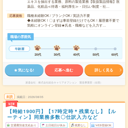
エキスを抽出する業務、原料の製造業務【取扱製品情報】医
薬品、化粧品≪待遇・福利厚生≫・日払い制度・社…
職種未経験OK / ブランクOK / 英語力不要
応募資格
◆未経験OK！〇まずは事前登録だけでもOK！履歴書不要で
気軽にオンライン登録★氏名・職種などを入力す…
職場の雰囲気
年齢層
20代
30代
40代
50代
60代
気になる!
応募へ進む
詳しく見る
派遣会社
株式会社綜合キャリアオプション 製造事業部（全国）
未読
掲載日
2026/08/05
NEW
【時給1900円】【17時定時＊残業なし】【ル
ーティン】同業務多数〇仕訳入力など
交通費別途支給あり
土日祝日が休み
残業なし
WEB登録OK