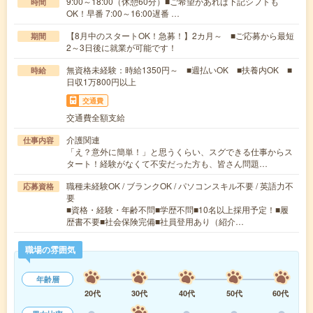
9:00～18:00（休憩60分）■ご希望があれば下記シフトも
時間
OK！早番 7:00～16:00遅番 …
【8月中のスタートOK！急募！】2カ月～ ■ご応募から最短
期間
2～3日後に就業が可能です！
無資格未経験：時給1350円～ ■週払いOK ■扶養内OK ■
時給
日収1万800円以上
交通費
交通費全額支給
介護関連
仕事内容
「え？意外に簡単！」と思うくらい、スグできる仕事からス
タート！経験がなくて不安だった方も、皆さん問題…
職種未経験OK / ブランクOK / パソコンスキル不要 / 英語力不
応募資格
要
■資格・経験・年齢不問■学歴不問■10名以上採用予定！■履
歴書不要■社会保険完備■社員登用あり（紹介…
職場の雰囲気
年齢層
20代
30代
40代
50代
60代