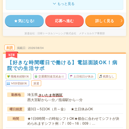
もっと見る
気になる!
応募へ進む
詳しく見る
派遣会社
日研トータルソーシング株式会社 メディカルケア事業部
未読
掲載日
2026/08/04
NEW
【好きな時間曜日で働ける】電話面談OK！病
院での生活サポ
職種未経験OK
交通費別途支給あり
土日祝日が休み
残業なし
WEB登録OK
派遣
埼玉県
さいたま市西区
勤務地
西大宮駅から---分／指扇駅から---分
週3日～5日OK（月～金） ★土日休みOK
曜日頻度
★1日6時間～の時短シフトOK★都合に合わせてシフトが決
時間
められますシフト例：7：00～16：009：…