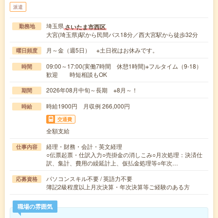
派遣
埼玉県
さいたま市西区
勤務地
大宮(埼玉県)駅から民間バス18分／西大宮駅から徒歩32分
月～金（週5日） ※土日祝はお休みです。
曜日頻度
09:00～17:00(実働7時間 休憩1時間)※フルタイム（9-18）
時間
歓迎 時短相談もOK
2026年08月中旬～長期 ※8月～！
期間
時給1900円 月収例 266,000円
時給
交通費
全額支給
経理・財務・会計・英文経理
仕事内容
○伝票起票・仕訳入力○売掛金の消しこみ○月次処理：決済仕
訳、集計、費用の繰延計上、仮払金処理等○年次…
パソコンスキル不要 / 英語力不要
応募資格
簿記2級程度以上月次決算・年次決算等ご経験のある方
職場の雰囲気