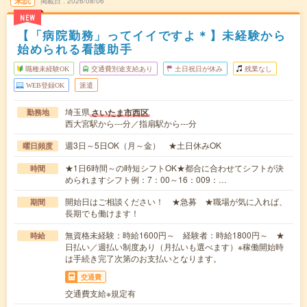
未読
掲載日
2026/08/06
NEW
【「病院勤務」ってイイですよ＊】未経験から
始められる看護助手
職種未経験OK
交通費別途支給あり
土日祝日が休み
残業なし
WEB登録OK
派遣
埼玉県
さいたま市西区
勤務地
西大宮駅から---分／指扇駅から---分
週3日～5日OK（月～金） ★土日休みOK
曜日頻度
★1日6時間～の時短シフトOK★都合に合わせてシフトが決
時間
められますシフト例：7：00～16：009：…
開始日はご相談ください！ ★急募 ★職場が気に入れば、
期間
長期でも働けます！
無資格未経験：時給1600円～ 経験者：時給1800円～ ★
時給
日払い／週払い制度あり（月払いも選べます）※稼働開始時
は手続き完了次第のお支払いとなります。
交通費
交通費支給※規定有