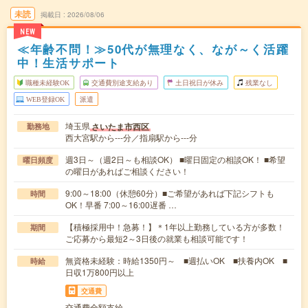
未読
掲載日
2026/08/06
NEW
≪年齢不問！≫50代が無理なく、なが～く活躍
中！生活サポート
職種未経験OK
交通費別途支給あり
土日祝日が休み
残業なし
WEB登録OK
派遣
埼玉県
さいたま市西区
勤務地
西大宮駅から---分／指扇駅から---分
週3日～（週2日～も相談OK） ■曜日固定の相談OK！ ■希望
曜日頻度
の曜日があればご相談ください！
9:00～18:00（休憩60分）■ご希望があれば下記シフトも
時間
OK！早番 7:00～16:00遅番 …
【積極採用中！急募！】＊1年以上勤務している方が多数！
期間
ご応募から最短2～3日後の就業も相談可能です！
無資格未経験：時給1350円～ ■週払いOK ■扶養内OK ■
時給
日収1万800円以上
交通費
交通費全額支給