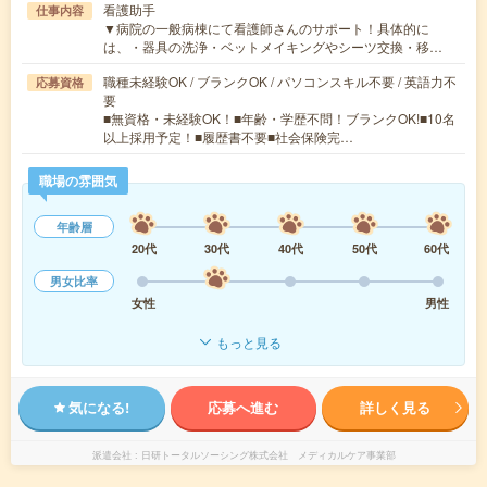
看護助手
仕事内容
▼病院の一般病棟にて看護師さんのサポート！具体的に
は、・器具の洗浄・ベットメイキングやシーツ交換・移…
職種未経験OK / ブランクOK / パソコンスキル不要 / 英語力不
応募資格
要
■無資格・未経験OK！■年齢・学歴不問！ブランクOK!■10名
以上採用予定！■履歴書不要■社会保険完…
職場の雰囲気
年齢層
20代
30代
40代
50代
60代
男女比率
女性
男性
もっと見る
気になる!
応募へ進む
詳しく見る
派遣会社
日研トータルソーシング株式会社 メディカルケア事業部