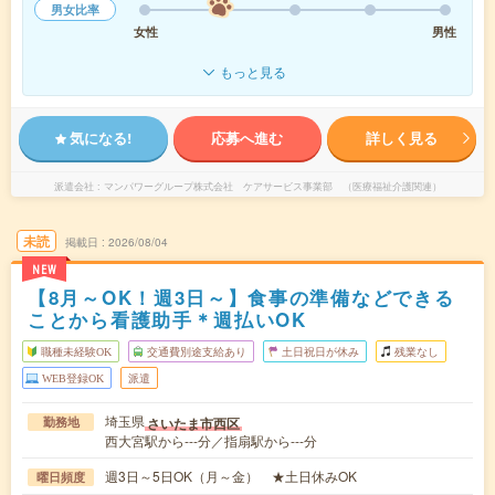
男女比率
女性
男性
もっと見る
気になる!
応募へ進む
詳しく見る
派遣会社
マンパワーグループ株式会社 ケアサービス事業部 （医療福祉介護関連）
未読
掲載日
2026/08/04
NEW
【8月～OK！週3日～】食事の準備などできる
ことから看護助手＊週払いOK
職種未経験OK
交通費別途支給あり
土日祝日が休み
残業なし
WEB登録OK
派遣
埼玉県
さいたま市西区
勤務地
西大宮駅から---分／指扇駅から---分
週3日～5日OK（月～金） ★土日休みOK
曜日頻度