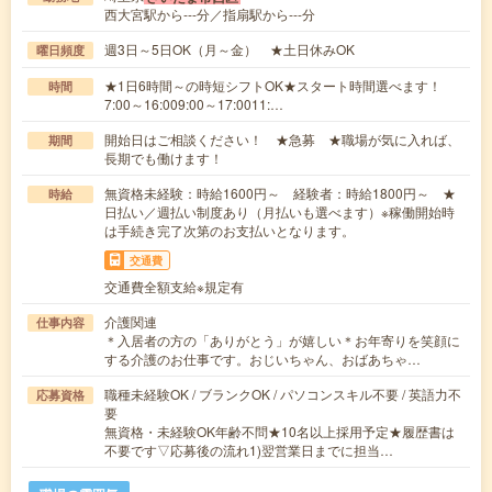
西大宮駅から---分／指扇駅から---分
週3日～5日OK（月～金） ★土日休みOK
曜日頻度
★1日6時間～の時短シフトOK★スタート時間選べます！
時間
7:00～16:009:00～17:0011:…
開始日はご相談ください！ ★急募 ★職場が気に入れば、
期間
長期でも働けます！
無資格未経験：時給1600円～ 経験者：時給1800円～ ★
時給
日払い／週払い制度あり（月払いも選べます）※稼働開始時
は手続き完了次第のお支払いとなります。
交通費
交通費全額支給※規定有
介護関連
仕事内容
＊入居者の方の「ありがとう」が嬉しい＊お年寄りを笑顔に
する介護のお仕事です。おじいちゃん、おばあちゃ…
職種未経験OK / ブランクOK / パソコンスキル不要 / 英語力不
応募資格
要
無資格・未経験OK年齢不問★10名以上採用予定★履歴書は
不要です▽応募後の流れ1)翌営業日までに担当…