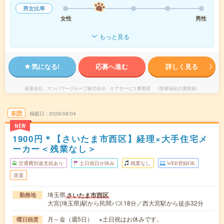
男女比率
女性
男性
もっと見る
気になる!
応募へ進む
詳しく見る
派遣会社
マンパワーグループ株式会社 ケアサービス事業部 （医療福祉介護関連）
未読
掲載日
2026/08/04
NEW
1900円＊【さいたま市西区】経理×大手住宅メ
ーカー＜残業なし＞
交通費別途支給あり
土日祝日が休み
残業なし
WEB登録OK
派遣
埼玉県
さいたま市西区
勤務地
大宮(埼玉県)駅から民間バス18分／西大宮駅から徒歩32分
月～金（週5日） ※土日祝はお休みです。
曜日頻度