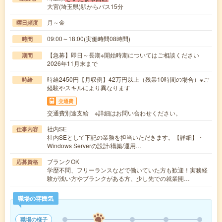
大宮(埼玉県)駅からバス15分
月～金
曜日頻度
09:00～18:00(実働時間08時間)
時間
【急募】即日～長期※開始時期についてはご相談ください
期間
2026年11月末まで
時給2450円【月収例】42万円以上（残業10時間の場合）※ご
時給
経験やスキルにより異なります
交通費
交通費別途支給 ※詳細はお問い合わせください。
社内SE
仕事内容
社内SEとして下記の業務を担当いただきます。【詳細】・
Windows Serverの設計/構築/運用…
ブランクOK
応募資格
学歴不問、フリーランスなどで働いていた方も歓迎！実務経
験が浅い方やブランクがある方、少し先での就業開…
職場の雰囲気
職場の様子