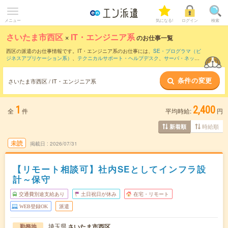
メニュー
気になる!
ログイン
検索
さいたま市西区
×
IT・エンジニア系
のお仕事一覧
西区の派遣のお仕事情報です。IT・エンジニア系のお仕事には、
SE・プログラマ（ビ
ジネスアプリケーション系）
、
テクニカルサポート・ヘルプデスク
、
サーバ・ネット
ワークエンジニア
などがあります。さらに、
短期
・
単発
などの期間や、
職種未経験OK
などのこだわり条件で絞り込んでいただけます。
条件の変更
さいたま市西区 / IT・エンジニア系
1
2,400
全
件
平均時給:
円
時給順
新着順
未読
掲載日
2026/07/31
【リモート相談可】社内SEとしてインフラ設
計～保守
交通費別途支給あり
土日祝日が休み
在宅・リモート
WEB登録OK
派遣
埼玉県
さいたま市西区
勤務地