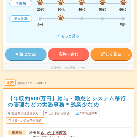
年齢層
20代
30代
40代
50代
60代
男女比率
女性
男性
もっと見る
気になる!
応募へ進む
詳しく見る
派遣会社
株式会社ヴィータ
未読
掲載日
2026/08/04
【年収約600万円】給与・勤怠とシステム移行
の管理などの労務事務＊残業少なめ
交通費別途支給あり
土日祝日が休み
WEB登録OK
正社員への紹介予定派遣
埼玉県
さいたま市西区
勤務地