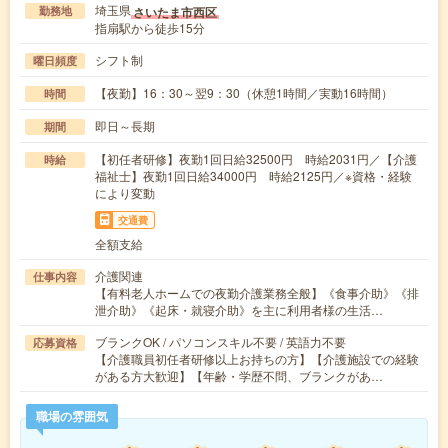
埼玉県
さいたま市西区
勤務地
指扇駅から徒歩15分
シフト制
曜日頻度
【夜勤】16：30～翌9：30（休憩1時間／実動16時間）
時間
即日～長期
期間
【初任者研修】夜勤1回日給32500円 時給2031円／【介護
時給
福祉士】夜勤1回日給34000円 時給2125円／※資格・経験
により変動
交通費
全額支給
介護関連
仕事内容
【有料老人ホームでの夜勤介護業務全般】《食事介助》《排
泄介助》《起床・就寝介助》を主に利用者様の生活…
ブランクOK / パソコンスキル不要 / 英語力不要
応募資格
【介護職員初任者研修以上お持ちの方】【介護施設での経験
がある方大歓迎】【年齢・学歴不問、ブランクがあ…
職場の雰囲気