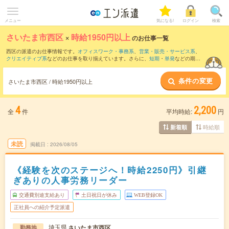
メニュー
気になる!
ログイン
検索
さいたま市西区
×
時給1950円以上
のお仕事一覧
西区の派遣のお仕事情報です。
オフィスワーク・事務系
、
営業・販売・サービス系
、
クリエイティブ系
などのお仕事を取り揃えています。さらに、
短期
・
単発
などの期間
や、
職種未経験OK
などのこだわり条件で絞り込んでいただけます。
条件の変更
さいたま市西区 / 時給1950円以上
4
2,200
全
件
平均時給:
円
時給順
新着順
未読
掲載日
2026/08/05
《経験を次のステージへ！時給2250円》引継
ぎありの人事労務リーダー
交通費別途支給あり
土日祝日が休み
WEB登録OK
正社員への紹介予定派遣
埼玉県
さいたま市西区
勤務地