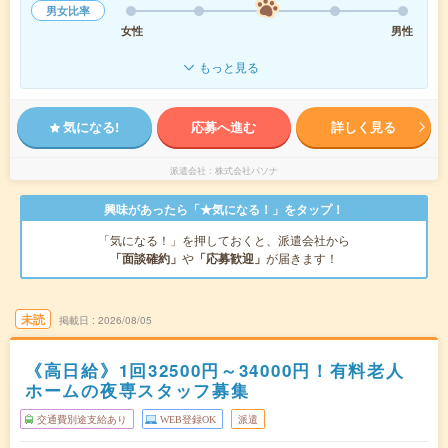
男女比率
女性
男性
もっと見る
気になる!
応募へ進む
詳しく見る
派遣会社
株式会社パソナ
興味があったら「★気になる！」をタップ！
「気になる！」を押しておくと、派遣会社から
「面談確約」
や
「応募歓迎」
が届きます！
未読
掲載日
2026/08/05
《高日給》1回32500円～34000円！有料老人
ホームの夜専スタッフ募集
交通費別途支給あり
WEB登録OK
派遣