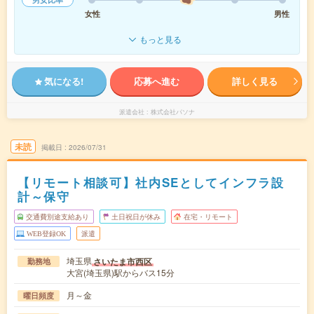
女性
男性
もっと見る
気になる!
応募へ進む
詳しく見る
派遣会社
株式会社パソナ
未読
掲載日
2026/07/31
【リモート相談可】社内SEとしてインフラ設
計～保守
交通費別途支給あり
土日祝日が休み
在宅・リモート
WEB登録OK
派遣
埼玉県
さいたま市西区
勤務地
大宮(埼玉県)駅からバス15分
月～金
曜日頻度