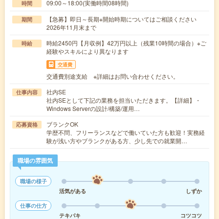
09:00～18:00(実働時間08時間)
時間
【急募】即日～長期※開始時期についてはご相談ください
期間
2026年11月末まで
時給2450円【月収例】42万円以上（残業10時間の場合）※ご
時給
経験やスキルにより異なります
交通費
交通費別途支給 ※詳細はお問い合わせください。
社内SE
仕事内容
社内SEとして下記の業務を担当いただきます。【詳細】・
Windows Serverの設計/構築/運用…
ブランクOK
応募資格
学歴不問、フリーランスなどで働いていた方も歓迎！実務経
験が浅い方やブランクがある方、少し先での就業開…
職場の雰囲気
職場の様子
活気がある
しずか
仕事の仕方
テキパキ
コツコツ