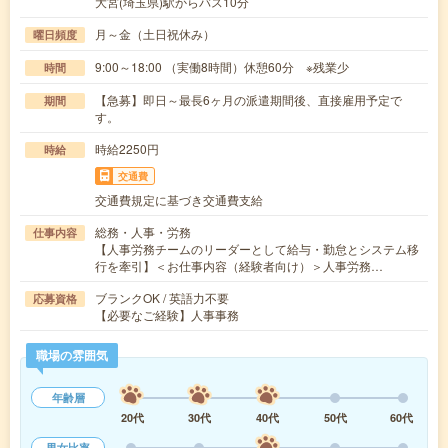
大宮(埼玉県)駅からバス10分
月～金（土日祝休み）
曜日頻度
9:00～18:00 （実働8時間）休憩60分 ※残業少
時間
【急募】即日～最長6ヶ月の派遣期間後、直接雇用予定で
期間
す。
時給2250円
時給
交通費
交通費規定に基づき交通費支給
総務・人事・労務
仕事内容
【人事労務チームのリーダーとして給与・勤怠とシステム移
行を牽引】＜お仕事内容（経験者向け）＞人事労務…
ブランクOK / 英語力不要
応募資格
【必要なご経験】人事事務
職場の雰囲気
年齢層
20代
30代
40代
50代
60代
男女比率