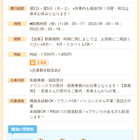
週2日～週5日（月～土） ※扶養内も相談OK！日曜・祝日は
曜日頻度
基本お休みとなります！
■勤務時間（例）(1) 08：30～17：30(2) 09：00～18：
時間
00(3) 09：30～18…
【急募】勤務期間・時期に関しましては、お気軽にご相談く
期間
ださい※8月～、9月～スタートもOK！
時給：1,500円～1,800円
時給
交通費
※交通費全額支給♪
医療事務・病院受付
仕事内容
クリニックでの受付・医療事務のお仕事となります！【業務
例】・患者さんの受付＆ご案内・患者さんからの電…
職種未経験OK / ブランクOK / パソコンスキル不要 / 英語力不
応募資格
要
未経験OK！#初めての派遣歓迎！※ブランクがある方も歓迎
します！
職場の雰囲気