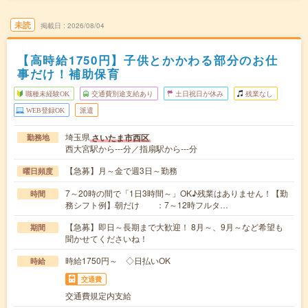
未読
掲載日
2026/08/04
【高時給1750円】子供とかかわる部分のお仕
事だけ！補助保育
職種未経験OK
交通費別途支給あり
土日祝日が休み
残業なし
WEB登録OK
派遣
埼玉県
さいたま市西区
勤務地
西大宮駅から---分／指扇駅から---分
【急募】月～金で週3日～勤務
曜日頻度
7～20時の間で「1日3時間～」OK♪残業はありません！【勤
時間
務シフト例】朝だけ ：7～12時フルタ…
【急募】即日～長期まで大歓迎！ 8月～、9月～など希望も
期間
聞かせてくださいね！
時給1750円～ ◇日払いOK
時給
交通費
交通費規定内支給