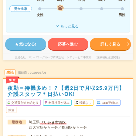
男女比率
女性
男性
もっと見る
気になる!
応募へ進む
詳しく見る
派遣会社
マンパワーグループ株式会社 ケアサービス事業部 （医療福祉介護関連）
未読
掲載日
2026/08/06
NEW
夜勤＝待機多め！？【週2日で月収25.9万円】
介護スタッフ＊日払いOK!
交通費別途支給あり
土日祝日が休み
残業なし
WEB登録OK
派遣
埼玉県
さいたま市西区
勤務地
西大宮駅から---分／指扇駅から---分