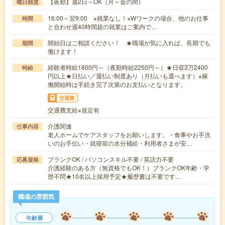
【夜勤】週2日～OK（月～金の間）
曜日頻度
16:00～翌9:00 ※残業なし！※Wワークの場合、他のお仕事
時間
と合わせ週40時間超の就業はご案内で…
開始日はご相談ください！ ★職場が気に入れば、長期でも
期間
働けます！
経験者時給1800円～（夜勤時給2250円～）★日収3万2400
時給
円以上★日払い／週払い制度あり（月払いも選べます）※稼
働開始時は手続き完了次第のお支払いとなります。
交通費
交通費支給※規定有
介護関連
仕事内容
老人ホームでケアスタッフをお願いします。・食事やお手洗
いのお手伝い・就寝前の水分補給・利用者さまが安…
ブランクOK / パソコンスキル不要 / 英語力不要
応募資格
介護経験のある方（無資格でもOK！）ブランクOK年齢・学
歴不問★10名以上採用予定★履歴書は不要です…
職場の雰囲気
年齢層