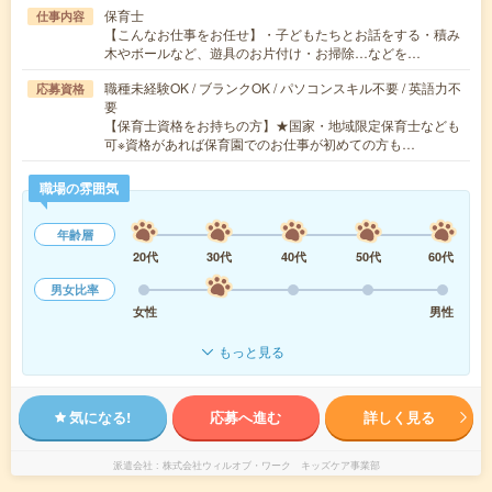
保育士
仕事内容
【こんなお仕事をお任せ】・子どもたちとお話をする・積み
木やボールなど、遊具のお片付け・お掃除…などを…
職種未経験OK / ブランクOK / パソコンスキル不要 / 英語力不
応募資格
要
【保育士資格をお持ちの方】★国家・地域限定保育士なども
可※資格があれば保育園でのお仕事が初めての方も…
職場の雰囲気
年齢層
20代
30代
40代
50代
60代
男女比率
女性
男性
もっと見る
気になる!
応募へ進む
詳しく見る
派遣会社
株式会社ウィルオブ・ワーク キッズケア事業部