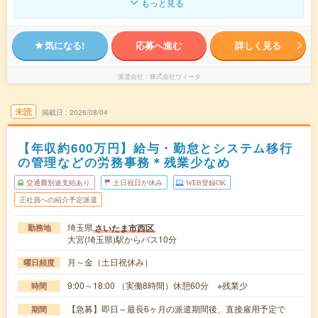
もっと見る
気になる!
応募へ進む
詳しく見る
派遣会社
株式会社ヴィータ
未読
掲載日
2026/08/04
【年収約600万円】給与・勤怠とシステム移行
の管理などの労務事務＊残業少なめ
交通費別途支給あり
土日祝日が休み
WEB登録OK
正社員への紹介予定派遣
埼玉県
さいたま市西区
勤務地
大宮(埼玉県)駅からバス10分
月～金（土日祝休み）
曜日頻度
9:00～18:00 （実働8時間）休憩60分 ※残業少
時間
【急募】即日～最長6ヶ月の派遣期間後、直接雇用予定で
期間