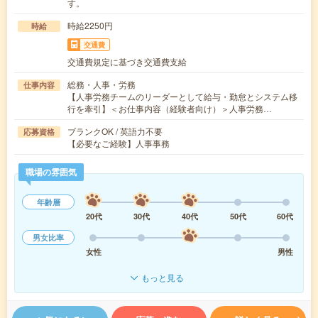
す。
時給2250円
時給
交通費
交通費規定に基づき交通費支給
総務・人事・労務
仕事内容
【人事労務チームのリーダーとして給与・勤怠とシステム移
行を牽引】＜お仕事内容（経験者向け）＞人事労務…
ブランクOK / 英語力不要
応募資格
【必要なご経験】人事事務
職場の雰囲気
年齢層
20代
30代
40代
50代
60代
男女比率
女性
男性
もっと見る