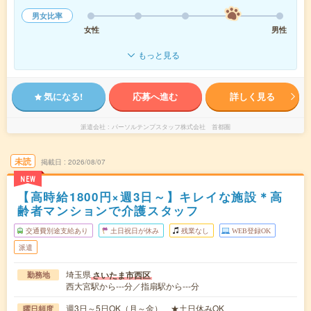
男女比率
女性
男性
もっと見る
気になる!
応募へ進む
詳しく見る
派遣会社
パーソルテンプスタッフ株式会社 首都圏
未読
掲載日
2026/08/07
NEW
【高時給1800円×週3日～】キレイな施設＊高
齢者マンションで介護スタッフ
交通費別途支給あり
土日祝日が休み
残業なし
WEB登録OK
派遣
埼玉県
さいたま市西区
勤務地
西大宮駅から---分／指扇駅から---分
週3日～5日OK（月～金） ★土日休みOK
曜日頻度