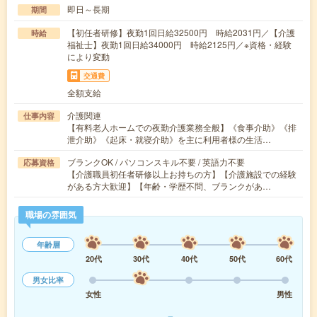
即日～長期
期間
【初任者研修】夜勤1回日給32500円 時給2031円／【介護
時給
福祉士】夜勤1回日給34000円 時給2125円／※資格・経験
により変動
交通費
全額支給
介護関連
仕事内容
【有料老人ホームでの夜勤介護業務全般】《食事介助》《排
泄介助》《起床・就寝介助》を主に利用者様の生活…
ブランクOK / パソコンスキル不要 / 英語力不要
応募資格
【介護職員初任者研修以上お持ちの方】【介護施設での経験
がある方大歓迎】【年齢・学歴不問、ブランクがあ…
職場の雰囲気
年齢層
20代
30代
40代
50代
60代
男女比率
女性
男性