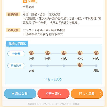
交通費
全額支給
経理・財務・会計・英文経理
仕事内容
○伝票起票・仕訳入力○売掛金の消しこみ○月次・年次処理○電
話対応（3～4件/日 取り次ぎのみ）※使用…
パソコンスキル不要 / 英語力不要
応募資格
日次経理のご経験をお持ちの方
職場の雰囲気
年齢層
20代
30代
40代
50代
60代
男女比率
女性
男性
もっと見る
気になる!
応募へ進む
詳しく見る
派遣会社
パーソルテンプスタッフ株式会社 首都圏