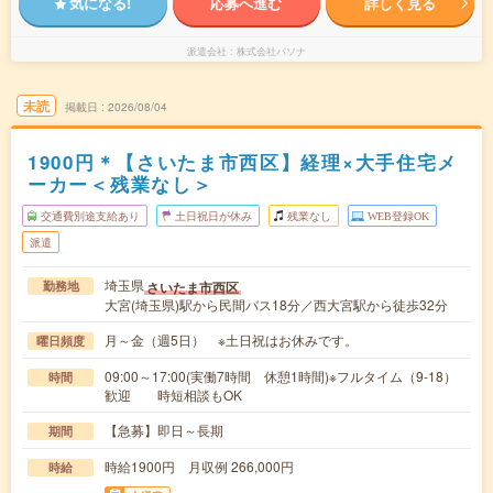
気になる!
応募へ進む
詳しく見る
派遣会社
株式会社パソナ
未読
掲載日
2026/08/04
1900円＊【さいたま市西区】経理×大手住宅メ
ーカー＜残業なし＞
交通費別途支給あり
土日祝日が休み
残業なし
WEB登録OK
派遣
埼玉県
さいたま市西区
勤務地
大宮(埼玉県)駅から民間バス18分／西大宮駅から徒歩32分
月～金（週5日） ※土日祝はお休みです。
曜日頻度
09:00～17:00(実働7時間 休憩1時間)※フルタイム（9-18）
時間
歓迎 時短相談もOK
【急募】即日～長期
期間
時給1900円 月収例 266,000円
時給