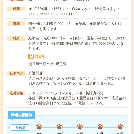
★1日6時間～の時短シフトOK★スタート時間選べます！
時間
7:00～16:009:00～17:0011:…
開始日はご相談ください！ ★急募 ★職場が気に入れば、
期間
長期でも働けます！
経験者：時給1800円～ ★日払い／週払い制度あり（月払い
時給
も選べます）※稼働開始時は手続き完了次第のお支払いとな
ります。
交通費
交通費全額支給※規定有
介護関連
仕事内容
入居者さんの顔とお名前を覚えること、シーツ交換などのお
部屋の整理などから始めてゆくゆくは介助全般をお…
ブランクOK / パソコンスキル不要 / 英語力不要
応募資格
年齢不問★10名以上採用予定★履歴書は不要です▽応募後の
流れ1)翌営業日までに担当より電話・メールで…
職場の雰囲気
年齢層
20代
30代
40代
50代
60代