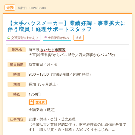
未読
掲載日
2026/08/03
【大手ハウスメーカー】業績好調・事業拡大に
伴う増員！経理サポートスタッフ
交通費別途支給あり
土日祝日が休み
派遣
埼玉県
さいたま市西区
勤務地
大宮(埼玉県)駅からバス15分／西大宮駅からバス25分
就業曜日／月～金
曜日頻度
9:00～18:00（実働8時間／休憩1時間）
時間
長期（3ヶ月以上）
期間
1750円
時給
交通費
全額支給（規定）
経理・財務・会計・英文経理
仕事内容
【事業拡大と業績好調に伴う、財務経理部の組織強化募集で
す】「職人品質・適正価格」の家づくりをはじめ、…