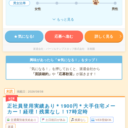
男女比率
女性
男性
もっと見る
気になる!
応募へ進む
詳しく見る
派遣会社
パーソルテンプスタッフ株式会社 首都圏
興味があったら「★気になる！」をタップ！
「気になる！」を押しておくと、派遣会社から
「面談確約」
や
「応募歓迎」
が届きます！
未読
掲載日
2026/08/08
NEW
正社員登用実績あり＊1900円＊大手住宅メー
カー！経理！残業なし！17時定時
交通費別途支給あり
土日祝日が休み
残業なし
WEB登録OK
派遣