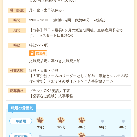
月～金（土日祝休み）
曜日頻度
9:00～18:00 （実働8時間）休憩60分 ※残業少
時間
【急募】即日～最長6ヶ月の派遣期間後、直接雇用予定で
期間
す。 ※スタート日相談OK！
時給2250円
時給
交通費
交通費規定に基づき交通費支給
総務・人事・労務
仕事内容
【人事労務チームのリーダーとして給与・勤怠とシステム移
行を牽引】＜おすすめポイント＞＊人事労務チーム…
ブランクOK / 英語力不要
応募資格
【必要なご経験】人事事務
職場の雰囲気
年齢層
20代
30代
40代
50代
60代
男女比率