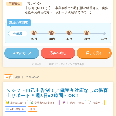
ブランクOK
応募資格
【必須（MUST）】・事業会社での最低限の経理知識・実務
経験をお持ちの方（日次レベルの経験でOK）【…
職場の雰囲気
年齢層
20代
30代
40代
50代
60代
気になる!
応募へ進む
詳しく見る
派遣会社
辻・本郷ITコンサルティング株式会社
未読
掲載日
2026/08/03
＼シフト自己申告制！／保護者対応なしの保育
士サポート＊週3日×3時間～OK！
職種未経験OK
交通費別途支給あり
土日祝日が休み
残業なし
WEB登録OK
派遣