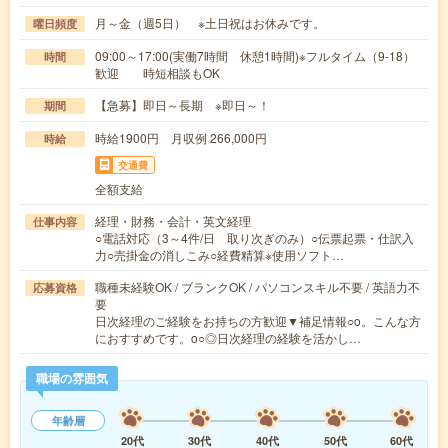
月～金（週5日） ※土日祝はお休みです。
曜日頻度
09:00～17:00(実働7時間 休憩1時間)※フルタイム（9-18）
時間
歓迎 時短相談もOK
【急募】即日～長期 ※即日～！
期間
時給1900円 月収例 266,000円
時給
交通費
全額支給
経理・財務・会計・英文経理
仕事内容
○電話対応（3～4件/日 取り次ぎのみ）○伝票起票・仕訳入
力○売掛金の消しこみ○経費精算※使用ソフト…
職種未経験OK / ブランクOK / パソコンスキル不要 / 英語力不
応募資格
要
日次経理のご経験をお持ちの方歓迎▼補足情報○o。こんな方
におすすめです。o○◎日次経理の経験を活かし…
職場の雰囲気
年齢層
20代
30代
40代
50代
60代