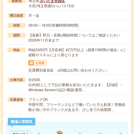
埼玉県
さいたま市西区
勤務地
大宮(埼玉県)駅からバス15分
月～金
曜日頻度
09:00～18:00(実働時間08時間)
時間
【急募】即日～長期※開始時期についてはご相談ください
期間
2026年11月末まで
時給2450円【月収例】42万円以上（残業10時間の場合）※ご
時給
経験やスキルにより異なります
交通費
交通費別途支給 ※詳細はお問い合わせください。
社内SE
仕事内容
社内SEとして下記の業務を担当いただきます。【詳細】・
Windows Serverの設計/構築/運用…
ブランクOK
応募資格
学歴不問、フリーランスなどで働いていた方も歓迎！実務経
験が浅い方やブランクがある方、少し先での就業開…
職場の雰囲気