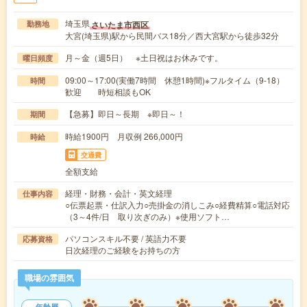
埼玉県
さいたま市西区
勤務地
大宮(埼玉県)駅から民間バス18分／西大宮駅から徒歩32分
月～金（週5日） ※土日祝はお休みです。
曜日頻度
09:00～17:00(実働7時間 休憩1時間)※フルタイム（9-18）
時間
歓迎 時短相談もOK
【急募】即日～長期 ※即日～！
期間
時給1900円 月収例 266,000円
時給
交通費
全額支給
経理・財務・会計・英文経理
仕事内容
○伝票起票・仕訳入力○売掛金の消しこみ○経費精算○電話対応
（3～4件/日 取り次ぎのみ）※使用ソフト…
パソコンスキル不要 / 英語力不要
応募資格
日次経理のご経験をお持ちの方
職場の雰囲気
年齢層