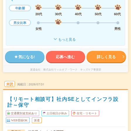
年齢層
20代
30代
40代
50代
60代
男女比率
女性
男性
もっと見る
気になる!
応募へ進む
詳しく見る
派遣会社
株式会社ウィルオブ・ワーク キッズケア事業部
未読
掲載日
2026/07/31
【リモート相談可】社内SEとしてインフラ設
計～保守
交通費別途支給あり
土日祝日が休み
在宅・リモート
WEB登録OK
派遣