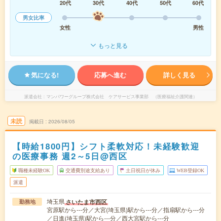
20代
30代
40代
50代
60代
男女比率
女性
男性
もっと見る
気になる!
応募へ進む
詳しく見る
派遣会社
マンパワーグループ株式会社 ケアサービス事業部 （医療福祉介護関連）
未読
掲載日
2026/08/05
【時給1800円】シフト柔軟対応！未経験歓迎
の医療事務 週2～5日@西区
職種未経験OK
交通費別途支給あり
土日祝日が休み
WEB登録OK
派遣
埼玉県
さいたま市西区
勤務地
宮原駅から---分／大宮(埼玉県)駅から---分／指扇駅から---分
／日進(埼玉県)駅から---分／西大宮駅から---分