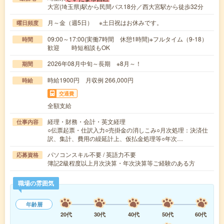
大宮(埼玉県)駅から民間バス18分／西大宮駅から徒歩32分
月～金（週5日） ※土日祝はお休みです。
曜日頻度
09:00～17:00(実働7時間 休憩1時間)※フルタイム（9-18）
時間
歓迎 時短相談もOK
2026年08月中旬～長期 ※8月～！
期間
時給1900円 月収例 266,000円
時給
交通費
全額支給
経理・財務・会計・英文経理
仕事内容
○伝票起票・仕訳入力○売掛金の消しこみ○月次処理：決済仕
訳、集計、費用の繰延計上、仮払金処理等○年次…
パソコンスキル不要 / 英語力不要
応募資格
簿記2級程度以上月次決算・年次決算等ご経験のある方
職場の雰囲気
年齢層
20代
30代
40代
50代
60代