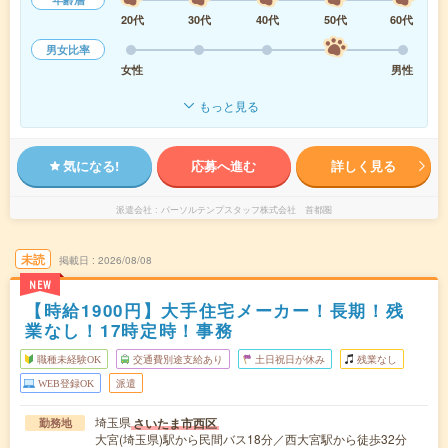
20代
30代
40代
50代
60代
男女比率
女性
男性
もっと見る
気になる!
応募へ進む
詳しく見る
派遣会社
パーソルテンプスタッフ株式会社 首都圏
未読
掲載日
2026/08/08
NEW
【時給1900円】大手住宅メーカー！長期！残
業なし！17時定時！事務
職種未経験OK
交通費別途支給あり
土日祝日が休み
残業なし
WEB登録OK
派遣
埼玉県
さいたま市西区
勤務地
大宮(埼玉県)駅から民間バス18分／西大宮駅から徒歩32分