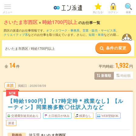
メニュー
気になる!
ログイン
検索
さいたま市西区
×
時給1700円以上
のお仕事一覧
西区の派遣のお仕事情報です。
オフィスワーク・事務系
、
営業・販売・サービス系
、
クリエイティブ系
などのお仕事を取り揃えています。さらに、
短期
・
単発
などの期間
や、
職種未経験OK
などのこだわり条件で絞り込んでいただけます。
条件の変更
さいたま市西区 / 時給1700円以上
14
1,932
全
件
平均時給:
円
時給順
新着順
未読
掲載日
2026/08/09
NEW
【時給1900円】【17時定時＊残業なし】【ル
ーティン】同業務多数〇仕訳入力など
交通費別途支給あり
土日祝日が休み
残業なし
WEB登録OK
派遣
埼玉県
さいたま市西区
勤務地