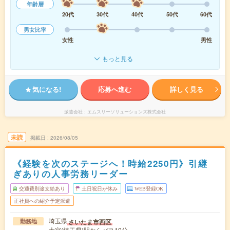
年齢層
20代
30代
40代
50代
60代
男女比率
女性
男性
もっと見る
気になる!
応募へ進む
詳しく見る
派遣会社
エムスリーソリューションズ株式会社
未読
掲載日
2026/08/05
《経験を次のステージへ！時給2250円》引継
ぎありの人事労務リーダー
交通費別途支給あり
土日祝日が休み
WEB登録OK
正社員への紹介予定派遣
埼玉県
さいたま市西区
勤務地
大宮(埼玉県)駅からバス10分