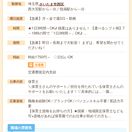
埼玉県
さいたま市西区
勤務地
西大宮駅から---分／指扇駅から---分
【急募】月～金で週3日～勤務
曜日頻度
★1日3時間～OK♪ 残業はありません！ 【選べるシフト例】7
時間
～19時の間で「1日3時間～」OK♪ …
【急募】即日～長期まで大歓迎！ まずは、希望を聞かせてく
期間
ださいね！
時給1750円～ ◇日払いOK
時給
交通費
交通費規定内支給
保育士
仕事内容
＼保育士さんのサポート／担任を持たれている保育士さんの
サポートをお願いいたします！▽具体的には…・園…
職種未経験OK / ブランクOK / パソコンスキル不要 / 英語力不
応募資格
要
【保育士資格をお持ちの方】★国家・地域限定保育士なども
可※資格があれば保育園でのお仕事が初めての方も…
職場の雰囲気