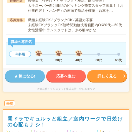
軽作業（仕分け・ピッキング・検品、商品管理）
仕事内容
大手スーパー向け商品のピッキング作業スタッフ募集！【お
仕事内容】・ハンディの画面で商品を確認・台車を…
職種未経験OK / ブランクOK / 英語力不要
応募資格
未経験OKブランクOK短時間勤務扶養範囲内OK20代～50代
女性活躍中 ランスタッドは、きめ細やかな…
職場の雰囲気
年齢層
20代
30代
40代
50代
60代
気になる!
応募へ進む
詳しく見る
派遣会社
ランスタッド株式会社 北日本エリア
未読
電ドラでキュルッと組立／室内ワークで日焼け
の心配もナシ！