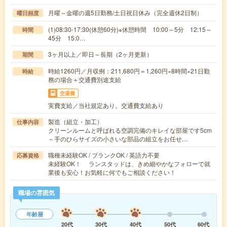
月曜～金曜の週5日勤務/土日祝日休み（完全週休2日制）
曜日頻度
(1)08:30-17:30(休憩60分)※休憩時間 10:00～5分 12:15～
時間
45分 15:0…
3ヶ月以上／即日～長期（2ヶ月更新）
期間
時給1260円／月収例：211,680円＝1,260円×8時間×21日勤
時給
務の場合＋交通費別途支給
交通費
実費支給／当社規定あり。交通費支給あり
製造（組立・加工）
仕事内容
クリーンルームと呼ばれる空調完備のキレイな部屋です5cm
～手のひらサイズの小さいな部品の組立をお任せ…
職種未経験OK / ブランクOK / 英語力不要
応募資格
未経験OK！ ランスタッドは、きめ細やかなフォローで就
業後も安心！お気軽に何でもご相談ください！
職場の雰囲気
年齢層
20代
30代
40代
50代
60代