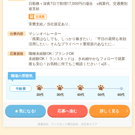
日勤務＋深夜7日で割増17,000円の場合 ※残業代、交通費別
途支給
交通費
実費支給／当社規定あり。
マシンオペレーター
仕事内容
「残業はなしでも、しっかり稼ぎたい」「平日の昼間も有効
活用したい」そんなプライベート重視派のあなたに…
職種未経験OK / ブランクOK
応募資格
未経験OK！ ランスタッドは、きめ細やかなフォローで就業
後も安心！お気軽に何でもご相談ください！※詳…
職場の雰囲気
年齢層
20代
30代
40代
50代
60代
気になる!
応募へ進む
詳しく見る
派遣会社
ランスタッド株式会社 北日本エリア