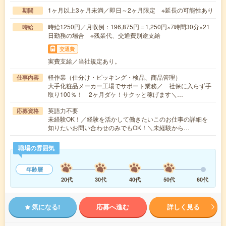
1ヶ月以上3ヶ月未満／即日～2ヶ月限定 ※延長の可能性あり
期間
時給1250円／月収例：196,875円＝1,250円×7時間30分×21
時給
日勤務の場合 ※残業代、交通費別途支給
交通費
実費支給／当社規定あり。
軽作業（仕分け・ピッキング・検品、商品管理）
仕事内容
大手化粧品メーカー工場でサポート業務／ 社保に入らず手
取り100％！ 2ヶ月ダケ！サクッと稼げます＼…
英語力不要
応募資格
未経験OK！／経験を活かして働きたいこのお仕事の詳細を
知りたいお問い合わせのみでもOK！＼未経験から…
職場の雰囲気
年齢層
20代
30代
40代
50代
60代
気になる!
応募へ進む
詳しく見る