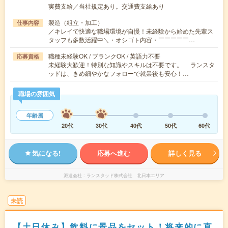
実費支給／当社規定あり。交通費支給あり
製造（組立・加工）
仕事内容
／キレイで快適な職場環境が自慢！未経験から始めた先輩ス
タッフも多数活躍中＼・オシゴト内容・￣￣￣￣￣…
職種未経験OK / ブランクOK / 英語力不要
応募資格
未経験大歓迎！特別な知識やスキルは不要です。 ランスタ
ッドは、きめ細やかなフォローで就業後も安心！…
職場の雰囲気
年齢層
20代
30代
40代
50代
60代
気になる!
応募へ進む
詳しく見る
派遣会社
ランスタッド株式会社 北日本エリア
未読
【土日休み】飲料に景品をセット！将来的に直