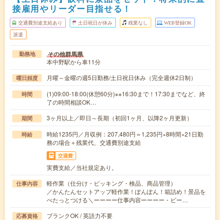
接雇用やリーダー目指せる！
交通費別途支給あり
土日祝日が休み
残業なし
WEB登録OK
派遣
その他群馬県
勤務地
本中野駅から車11分
月曜～金曜の週5日勤務/土日祝日休み（完全週休2日制）
曜日頻度
(1)09:00-18:00(休憩60分)※※16:30まで！17:30までなど、終
時間
了の時間相談OK…
3ヶ月以上／即日～長期（初回1ヶ月、以降2ヶ月更新）
期間
時給1235円／月収例：207,480円＝1,235円×8時間×21日勤
時給
務の場合＋残業代、交通費別途支給
交通費
実費支給／当社規定あり。
軽作業（仕分け・ピッキング・検品、商品管理）
仕事内容
／かんたんセットアップ軽作業！ぽんぽん！箱詰め！景品を
ぺたっとつける＼ーーーー仕事内容ーーーー・ビー…
ブランクOK / 英語力不要
応募資格