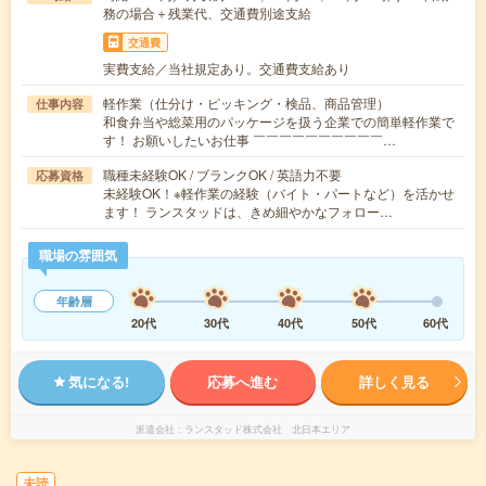
務の場合＋残業代、交通費別途支給
交通費
実費支給／当社規定あり。交通費支給あり
軽作業（仕分け・ピッキング・検品、商品管理）
仕事内容
和食弁当や総菜用のパッケージを扱う企業での簡単軽作業で
す！ お願いしたいお仕事 ￣￣￣￣￣￣￣￣￣￣…
職種未経験OK / ブランクOK / 英語力不要
応募資格
未経験OK！※軽作業の経験（バイト・パートなど）を活かせ
ます！ ランスタッドは、きめ細やかなフォロー…
職場の雰囲気
年齢層
20代
30代
40代
50代
60代
気になる!
応募へ進む
詳しく見る
派遣会社
ランスタッド株式会社 北日本エリア
未読