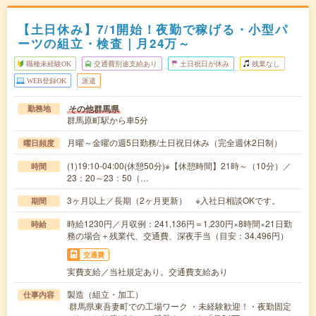
【土日休み】7/1開始！夜勤で稼げる・小型パ
ーツの組立・検査｜月24万～
職種未経験OK
交通費別途支給あり
土日祝日が休み
残業なし
WEB登録OK
派遣
その他群馬県
勤務地
群馬原町駅から車5分
月曜～金曜の週5日勤務/土日祝日休み（完全週休2日制）
曜日頻度
(1)19:10-04:00(休憩50分)※【休憩時間】21時～（10分）／
時間
23：20～23：50（…
3ヶ月以上／長期（2ヶ月更新） ※入社日相談OKです。
期間
時給1230円／月収例：241,136円＝1,230円×8時間×21日勤
時給
務の場合＋残業代、交通費、深夜手当（目安：34,496円）
交通費
実費支給／当社規定あり。交通費支給あり
製造（組立・加工）
仕事内容
群馬県東吾妻町での工場ワーク ・未経験歓迎！・夜勤固定