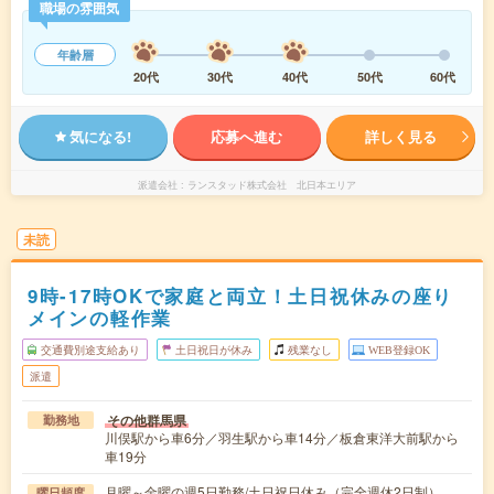
職場の雰囲気
年齢層
20代
30代
40代
50代
60代
気になる!
応募へ進む
詳しく見る
派遣会社
ランスタッド株式会社 北日本エリア
未読
9時-17時OKで家庭と両立！土日祝休みの座り
メインの軽作業
交通費別途支給あり
土日祝日が休み
残業なし
WEB登録OK
派遣
その他群馬県
勤務地
川俣駅から車6分／羽生駅から車14分／板倉東洋大前駅から
車19分
月曜～金曜の週5日勤務/土日祝日休み（完全週休2日制）
曜日頻度