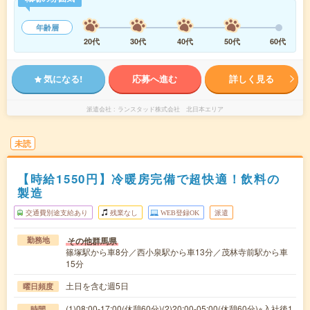
年齢層
20代
30代
40代
50代
60代
気になる!
応募へ進む
詳しく見る
派遣会社
ランスタッド株式会社 北日本エリア
未読
【時給1550円】冷暖房完備で超快適！飲料の
製造
交通費別途支給あり
残業なし
WEB登録OK
派遣
その他群馬県
勤務地
篠塚駅から車8分／西小泉駅から車13分／茂林寺前駅から車
15分
土日を含む週5日
曜日頻度
(1)08:00-17:00(休憩60分)(2)20:00-05:00(休憩60分)※入社後1
時間