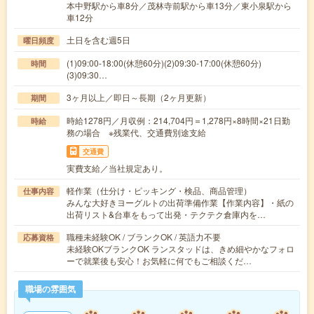
本中野駅から車8分／茂林寺前駅から車13分／東小泉駅から
車12分
土日を含む週5日
曜日頻度
(1)09:00-18:00(休憩60分)(2)09:30-17:00(休憩60分)
時間
(3)09:30…
3ヶ月以上／即日～長期（2ヶ月更新）
期間
時給1278円／月収例：214,704円＝1,278円×8時間×21日勤
時給
務の場合 ※残業代、交通費別途支給
交通費
実費支給／当社規定あり。
軽作業（仕分け・ピッキング・検品、商品管理）
仕事内容
みんな大好きヨーグルトの出荷準備作業【作業内容】・紙の
出荷リスト&台車をもって出発・テクテク倉庫内を…
職種未経験OK / ブランクOK / 英語力不要
応募資格
未経験OKブランクOK ランスタッドは、きめ細やかなフォロ
ーで就業後も安心！お気軽に何でもご相談くだ…
職場の雰囲気