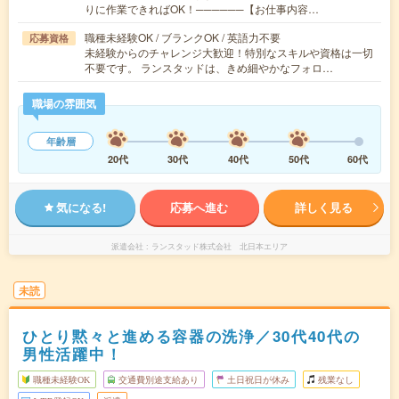
りに作業できればOK！──────【お仕事内容…
職種未経験OK / ブランクOK / 英語力不要
応募資格
未経験からのチャレンジ大歓迎！特別なスキルや資格は一切
不要です。 ランスタッドは、きめ細やかなフォロ…
職場の雰囲気
年齢層
20代
30代
40代
50代
60代
気になる!
応募へ進む
詳しく見る
派遣会社
ランスタッド株式会社 北日本エリア
未読
ひとり黙々と進める容器の洗浄／30代40代の
男性活躍中！
職種未経験OK
交通費別途支給あり
土日祝日が休み
残業なし