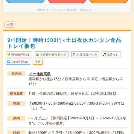
派遣会社
ランスタッド株式会社 北日本エリア
未読
9/1開始！時給1300円×土日祝休カンタン食品
トレイ梱包
職種未経験OK
交通費別途支給あり
土日祝日が休み
残業なし
WEB登録OK
派遣
その他群馬県
勤務地
篠塚駅から徒歩15分／西小泉駅から車10分／福居駅から車
15分
月曜～金曜の週5日勤務/土日祝日休み（完全週休2日制）
曜日頻度
(1)08:00-17:00(休憩60分)(2)09:00-17:00(休憩60分)※通常は
時間
（１）で…
3ヶ月以上／ 【期間限定】2026年9月1日 ～ 2026年12月末頃
期間
まで（1カ月毎の更新）
時給1300円／月収例：218,400円＝1,300円×8時間×21日勤
時給