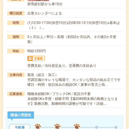
群馬総社駅から車15分
企業カレンダーによる
曜日頻度
(1)12:50-17:00(休憩10分)(2)08:00-12:10(休憩10分)※基本は
時間
（１）（…
3ヶ月以上／即日～長期（初回2か月以内、その後2か月更
期間
新）
時給1250円
時給
交通費
実費支給／当社規定あり。交通費の支給あり
製造（組立・加工）
仕事内容
空調完備のキレイな職場で、カンタンな部品の組み立てです
曜日・時間・祝日休みの相談OK！家事や育児と両…
職種未経験OK / ブランクOK / 英語力不要
応募資格
未経験OK※学歴・経験不問【週20時間未満の勤務となりま
す】勤務日数、勤務時間の調整が可能です！詳細…
職場の雰囲気
年齢層