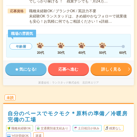
でしっかり稼げる ！ 残業ナシでも「月24万…
職種未経験OK / ブランクOK / 英語力不要
応募資格
未経験OK ランスタッドは、きめ細やかなフォローで就業後
も安心！お気軽に何でもご相談ください！※詳細…
職場の雰囲気
年齢層
20代
30代
40代
50代
60代
気になる!
応募へ進む
詳しく見る
派遣会社
ランスタッド株式会社 北日本エリア
未読
自分のペースでモクモク＊原料の準備／冷暖房
完備の工場
職種未経験OK
交通費別途支給あり
土日祝日が休み
残業なし
WEB登録OK
派遣