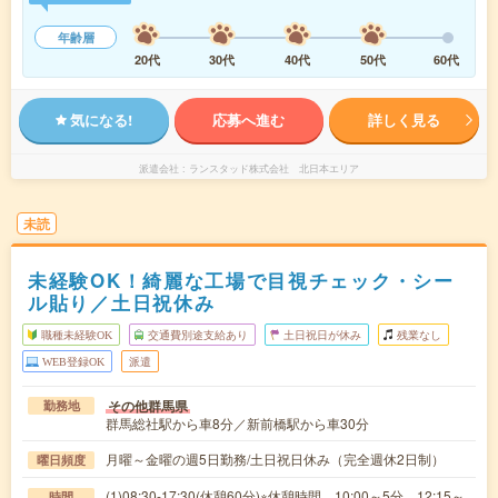
年齢層
20代
30代
40代
50代
60代
気になる!
応募へ進む
詳しく見る
派遣会社
ランスタッド株式会社 北日本エリア
未読
未経験OK！綺麗な工場で目視チェック・シー
ル貼り／土日祝休み
職種未経験OK
交通費別途支給あり
土日祝日が休み
残業なし
WEB登録OK
派遣
その他群馬県
勤務地
群馬総社駅から車8分／新前橋駅から車30分
月曜～金曜の週5日勤務/土日祝日休み（完全週休2日制）
曜日頻度
(1)08:30-17:30(休憩60分)※休憩時間 10:00～5分 12:15～
時間