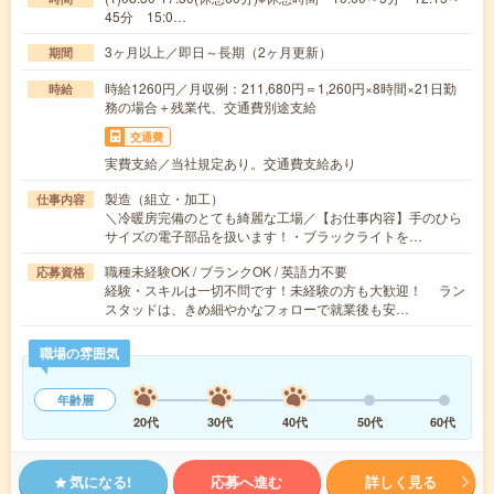
45分 15:0…
3ヶ月以上／即日～長期（2ヶ月更新）
期間
時給1260円／月収例：211,680円＝1,260円×8時間×21日勤
時給
務の場合＋残業代、交通費別途支給
交通費
実費支給／当社規定あり。交通費支給あり
製造（組立・加工）
仕事内容
＼冷暖房完備のとても綺麗な工場／【お仕事内容】手のひら
サイズの電子部品を扱います！・ブラックライトを…
職種未経験OK / ブランクOK / 英語力不要
応募資格
経験・スキルは一切不問です！未経験の方も大歓迎！ ラン
スタッドは、きめ細やかなフォローで就業後も安…
職場の雰囲気
年齢層
20代
30代
40代
50代
60代
気になる!
応募へ進む
詳しく見る