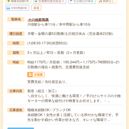
職種未経験OK
交通費別途支給あり
土日祝日が休み
残業なし
WEB登録OK
派遣
その他群馬県
勤務地
川俣駅から車11分／本中野駅から車10分
月曜～金曜の週5日勤務/土日祝日休み（完全週休2日制）
曜日頻度
(1)08:30-17:30(休憩65分)
時間
3ヶ月以上／即日～長期（2ヶ月更新）
期間
時給1175円／月収例：195,344円＝1,175円×7時間55分×21
時給
日勤務の場合＋残業代、交通費別途支給
交通費
実費支給／当社規定あり。
製造（組立・加工）
仕事内容
＼自分らしく、快適に働ける環境！／手のひらサイズの小物
モーターの簡単な組付けや検査をお任せします。・…
職種未経験OK / ブランクOK
応募資格
未経験OK！女性が多く活躍している和やかな職場です。手
先を動かす細かい作業が好きな方、キレイな職場で…