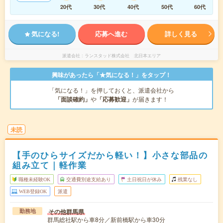
20代
30代
40代
50代
60代
気になる!
応募へ進む
詳しく見る
派遣会社
ランスタッド株式会社 北日本エリア
興味があったら「★気になる！」をタップ！
「気になる！」を押しておくと、派遣会社から
「面談確約」
や
「応募歓迎」
が届きます！
未読
【手のひらサイズだから軽い！】小さな部品の
組み立て｜軽作業
職種未経験OK
交通費別途支給あり
土日祝日が休み
残業なし
WEB登録OK
派遣
その他群馬県
勤務地
群馬総社駅から車8分／新前橋駅から車30分