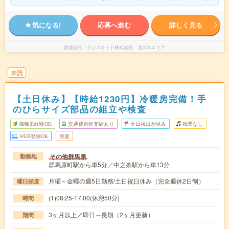
気になる!
応募へ進む
詳しく見る
派遣会社
ランスタッド株式会社 北日本エリア
未読
【土日休み】【時給1230円】冷暖房完備！手
のひらサイズ部品の組立や検査
職種未経験OK
交通費別途支給あり
土日祝日が休み
残業なし
WEB登録OK
派遣
その他群馬県
勤務地
群馬原町駅から車5分／中之条駅から車13分
月曜～金曜の週5日勤務/土日祝日休み（完全週休2日制）
曜日頻度
(1)08:25-17:00(休憩50分)
時間
3ヶ月以上／即日～長期（2ヶ月更新）
期間