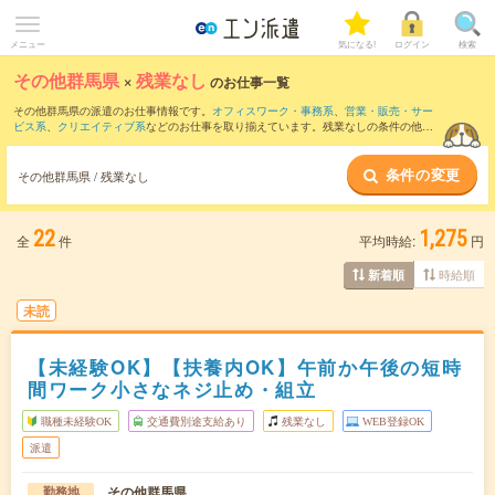
メニュー
気になる!
ログイン
検索
その他群馬県
×
残業なし
のお仕事一覧
その他群馬県の派遣のお仕事情報です。
オフィスワーク・事務系
、
営業・販売・サー
ビス系
、
クリエイティブ系
などのお仕事を取り揃えています。残業なしの条件の他
に、
交通費別途支給あり
、
職種未経験OK
、
友だちと一緒の応募OK
などのこだわり条
件も取り揃えています。
条件の変更
その他群馬県 / 残業なし
22
1,275
全
件
平均時給:
円
時給順
新着順
未読
【未経験OK】【扶養内OK】午前か午後の短時
間ワーク小さなネジ止め・組立
職種未経験OK
交通費別途支給あり
残業なし
WEB登録OK
派遣
その他群馬県
勤務地