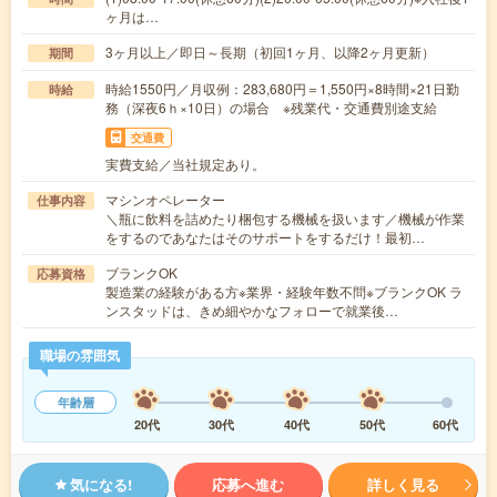
ヶ月は…
3ヶ月以上／即日～長期（初回1ヶ月、以降2ヶ月更新）
期間
時給1550円／月収例：283,680円＝1,550円×8時間×21日勤
時給
務（深夜6ｈ×10日）の場合 ※残業代・交通費別途支給
交通費
実費支給／当社規定あり。
マシンオペレーター
仕事内容
＼瓶に飲料を詰めたり梱包する機械を扱います／機械が作業
をするのであなたはそのサポートをするだけ！最初…
ブランクOK
応募資格
製造業の経験がある方※業界・経験年数不問※ブランクOK ラ
ンスタッドは、きめ細やかなフォローで就業後…
職場の雰囲気
年齢層
20代
30代
40代
50代
60代
気になる!
応募へ進む
詳しく見る