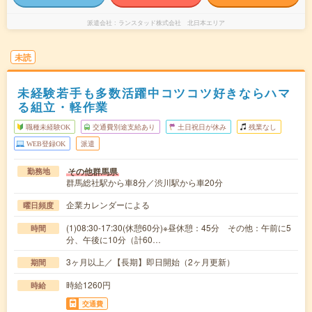
派遣会社
ランスタッド株式会社 北日本エリア
未読
未経験若手も多数活躍中コツコツ好きならハマ
る組立・軽作業
職種未経験OK
交通費別途支給あり
土日祝日が休み
残業なし
WEB登録OK
派遣
その他群馬県
勤務地
群馬総社駅から車8分／渋川駅から車20分
企業カレンダーによる
曜日頻度
(1)08:30-17:30(休憩60分)※昼休憩：45分 その他：午前に5
時間
分、午後に10分（計60…
3ヶ月以上／【長期】即日開始（2ヶ月更新）
期間
時給1260円
時給
交通費