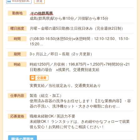
WEB登録OK
派遣
その他群馬県
勤務地
成島(群馬県)駅から車10分／川俣駅から車15分
月曜～金曜の週5日勤務/土日祝日休み（完全週休2日制）
曜日頻度
(1)08:30-16:50(休憩50分)※休憩時間：12:10-12:50、15:10-
時間
15:20…
3ヶ月以上／即日～長期（2ヶ月更新）
期間
時給1250円／月収例：196,875円＝1,250円×7時間30分×21
時給
日勤務の場合 ※残業代、交通費別途支給
交通費
実費支給／当社規定あり。交通費支給あり
製造（組立・加工）
仕事内容
使用済み容器の洗浄をお任せします！【主な業務内容】・容
器の手洗い、洗浄機セット・大きさや種類に合わせ…
職種未経験OK / 英語力不要
応募資格
未経験OK！ ランスタッドは、きめ細やかなフォローで就業
後も安心！お気軽に何でもご相談ください！
職場の雰囲気