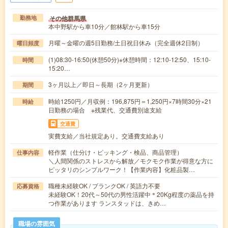
その他群馬県
勤務地
本中野駅から車10分／館林駅から車15分
月曜～金曜の週5日勤務/土日祝日休み（完全週休2日制）
曜日頻度
(1)08:30-16:50(休憩50分)※休憩時間：12:10-12:50、15:10-
時間
15:20…
3ヶ月以上／即日～長期（2ヶ月更新）
期間
時給1250円／月収例：196,875円＝1,250円×7時間30分×21
時給
日勤務の場合 ※残業代、交通費別途支給
交通費
実費支給／当社規定あり。交通費支給あり
軽作業（仕分け・ピッキング・検品、商品管理）
仕事内容
＼人間関係のストレスから解放／モクモク作業が得意な方に
ピッタリのシンプルワーク！【作業内容】化粧品製…
職種未経験OK / ブランクOK / 英語力不要
応募資格
未経験OK！20代～50代の男性活躍中＊20Kg程度の薬品を持
つ作業があります ランスタッドは、きめ…
職場の雰囲気