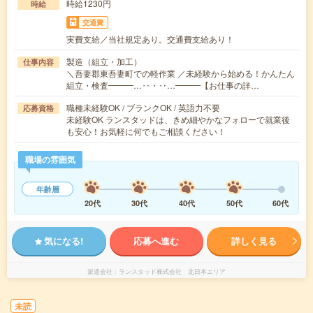
時給1230円
時給
交通費
実費支給／当社規定あり。交通費支給あり！
製造（組立・加工）
仕事内容
＼吾妻郡東吾妻町での軽作業 ／未経験から始める！かんたん
組立・検査━━━…‥・‥…━━━【お仕事の詳…
職種未経験OK / ブランクOK / 英語力不要
応募資格
未経験OK ランスタッドは、きめ細やかなフォローで就業後
も安心！お気軽に何でもご相談ください！
職場の雰囲気
年齢層
20代
30代
40代
50代
60代
気になる!
応募へ進む
詳しく見る
派遣会社
ランスタッド株式会社 北日本エリア
未読