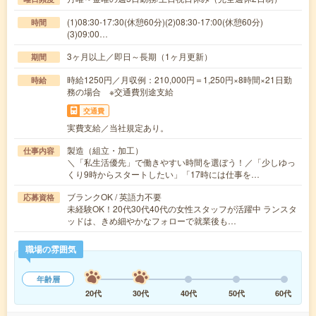
(1)08:30-17:30(休憩60分)(2)08:30-17:00(休憩60分)
時間
(3)09:00…
3ヶ月以上／即日～長期（1ヶ月更新）
期間
時給1250円／月収例：210,000円＝1,250円×8時間×21日勤
時給
務の場合 ※交通費別途支給
交通費
実費支給／当社規定あり。
製造（組立・加工）
仕事内容
＼「私生活優先」で働きやすい時間を選ぼう！／「少しゆっ
くり9時からスタートしたい」「17時には仕事を…
ブランクOK / 英語力不要
応募資格
未経験OK！20代30代40代の女性スタッフが活躍中 ランスタ
ッドは、きめ細やかなフォローで就業後も…
職場の雰囲気
年齢層
20代
30代
40代
50代
60代