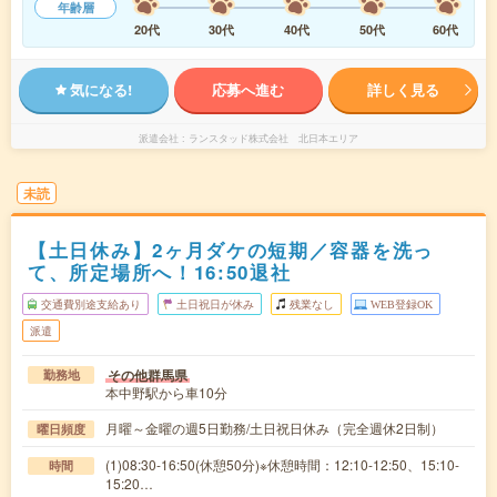
年齢層
20代
30代
40代
50代
60代
気になる!
応募へ進む
詳しく見る
派遣会社
ランスタッド株式会社 北日本エリア
未読
【土日休み】2ヶ月ダケの短期／容器を洗っ
て、所定場所へ！16:50退社
交通費別途支給あり
土日祝日が休み
残業なし
WEB登録OK
派遣
その他群馬県
勤務地
本中野駅から車10分
月曜～金曜の週5日勤務/土日祝日休み（完全週休2日制）
曜日頻度
(1)08:30-16:50(休憩50分)※休憩時間：12:10-12:50、15:10-
時間
15:20…