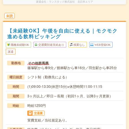
派遣会社
ランスタッド株式会社 北日本エリア
未読
【未経験OK】午後を自由に使える｜モクモク
進める飲料ピッキング
職種未経験OK
交通費別途支給あり
残業なし
WEB登録OK
派遣
その他群馬県
勤務地
篠塚駅から車9分／館林駅から車16分／羽生駅から車25分
シフト制（勤務先による）
曜日頻度
(1)09:00-13:30(休憩15分)※休憩時間11:00-11:15
時間
3ヶ月以上／即日～長期（初回1ヶ月、以降3ヶ月更新）
期間
時給1250円
時給
交通費
実費支給／当社規定あり。