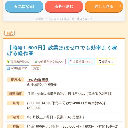
気になる!
応募へ進む
詳しく見る
派遣会社
ランスタッド株式会社 北日本エリア
未読
【時給1,600円】残業ほぼゼロでも効率よく稼
げる軽作業
職種未経験OK
交通費別途支給あり
土日祝日が休み
残業なし
WEB登録OK
派遣
その他群馬県
勤務地
西小泉駅から車8分
月曜～金曜の週5日勤務/土日祝日休み（完全週休2日制）
曜日頻度
(1)06:00-14:10(休憩55分)(2)14:00-22:10(休憩55分)
時間
(3)22:00…
3ヶ月以上／即日～長期（3ヶ月更新）
期間
時給1600円／月収例：260,600円＝1,600円×7時間15分×21
時給