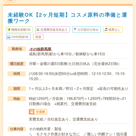
未経験OK【2ヶ月短期】コスメ原料の準備と運
搬ワーク
職種未経験OK
交通費別途支給あり
土日祝日が休み
残業なし
WEB登録OK
派遣
その他群馬県
勤務地
成島(群馬県)駅から車10分／館林駅から車15分
月曜～金曜の週5日勤務/土日祝日休み（完全週休2日制）
曜日頻度
(1)08:30-16:50(休憩50分)※休憩時間：12:10-12:50、15:10-
時間
15:20…
1ヶ月以上3ヶ月未満／即日～2ヶ月限定 ※延長の可能性あり
期間
時給1250円／月収例：196,875円＝1,250円×7時間30分×21
時給
日勤務の場合 ※残業代、交通費別途支給
交通費
実費支給／当社規定あり。交通費支給あり
その他軽作業・製造
仕事内容
＼ モクモク作業が好きな方に ／難しい判断ナシ！指示通