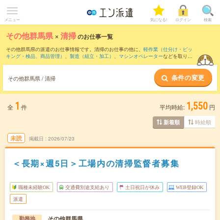
メニュー
気になる!
ログイン
検索
その他群馬県
×
清掃
のお仕事一覧
その他群馬県の派遣のお仕事情報です。清掃のお仕事の他に、
軽作業（仕分け・ピッ
キング・検品、商品管理）
、
製造（組立・加工）
、
マシンオペレーター
などを取り揃
えています。さらに、
短期
・
単発
などの期間や、
職種未経験OK
などのこだわり条件で
絞り込んでいただけます。職種辞典：
清掃のお仕事とは？とは？
条件の変更
その他群馬県 / 清掃
1
1,550
全
件
平均時給:
円
時給順
新着順
未読
掲載日
2026/07/23
＜長期×週5日＞工場内の清掃監督者募集
職種未経験OK
交通費別途支給あり
土日祝日が休み
WEB登録OK
派遣
その他群馬県
勤務地