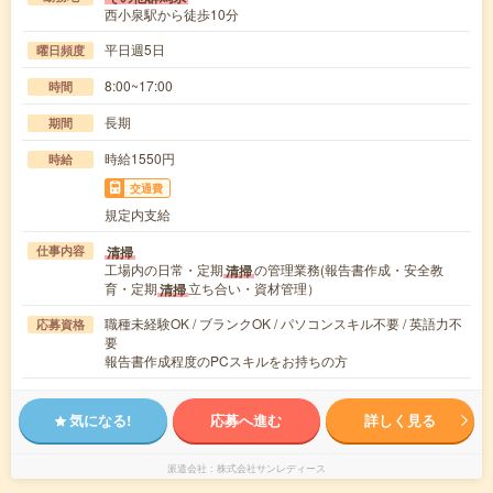
西小泉駅から徒歩10分
平日週5日
曜日頻度
8:00~17:00
時間
長期
期間
時給1550円
時給
交通費
規定内支給
清掃
仕事内容
工場内の日常・定期
の管理業務(報告書作成・安全教
清掃
育・定期
立ち合い・資材管理）
清掃
職種未経験OK / ブランクOK / パソコンスキル不要 / 英語力不
応募資格
要
報告書作成程度のPCスキルをお持ちの方
気になる!
応募へ進む
詳しく見る
派遣会社
株式会社サンレディース