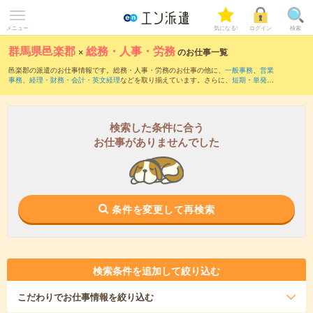
メニュー
気になる!
ログイン
検索
群馬県邑楽郡
×
総務・人事・労務
のお仕事一覧
邑楽郡の派遣のお仕事情報です。総務・人事・労務のお仕事の他に、
一般事務
、
営業
事務
、
経理・財務・会計・英文経理
などを取り揃えています。さらに、
短期
・
単発
な
どの期間や、
職種未経験OK
などのこだわり条件で絞り込んでいただけます。職種辞
典：
人事のお仕事とは？とは？
総務のお仕事とは？とは？
検索した条件に合う
お仕事がありませんでした
条件を変更して再検索
検索条件を追加して絞り込む
こだわり
でお仕事情報を絞り込む