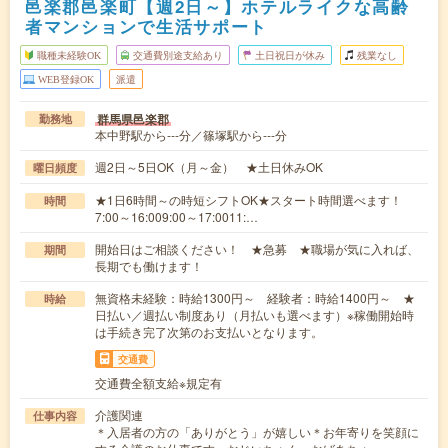
邑楽郡邑楽町【週2日～】ホテルライクな高齢
者マンションで生活サポート
職種未経験OK
交通費別途支給あり
土日祝日が休み
残業なし
WEB登録OK
派遣
群馬県邑楽郡
勤務地
本中野駅から---分／篠塚駅から---分
週2日～5日OK（月～金） ★土日休みOK
曜日頻度
★1日6時間～の時短シフトOK★スタート時間選べます！
時間
7:00～16:009:00～17:0011:…
開始日はご相談ください！ ★急募 ★職場が気に入れば、
期間
長期でも働けます！
無資格未経験：時給1300円～ 経験者：時給1400円～ ★
時給
日払い／週払い制度あり（月払いも選べます）※稼働開始時
は手続き完了次第のお支払いとなります。
交通費
交通費全額支給※規定有
介護関連
仕事内容
＊入居者の方の「ありがとう」が嬉しい＊お年寄りを笑顔に