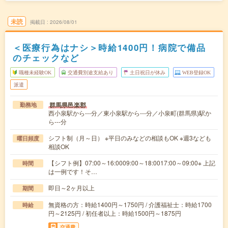
未読
掲載日
2026/08/01
＜医療行為はナシ＞時給1400円！病院で備品
のチェックなど
職種未経験OK
交通費別途支給あり
土日祝日が休み
WEB登録OK
派遣
群馬県邑楽郡
勤務地
西小泉駅から---分／東小泉駅から---分／小泉町(群馬県)駅か
ら---分
シフト制（月～日） ※平日のみなどの相談もOK ※週3なども
曜日頻度
相談OK
【シフト例】07:00～16:0009:00～18:0017:00～09:00※ 上記
時間
は一例です！そ…
即日～2ヶ月以上
期間
無資格の方：時給1400円～1750円 / 介護福祉士：時給1700
時給
円～2125円 / 初任者以上：時給1500円～1875円
交通費