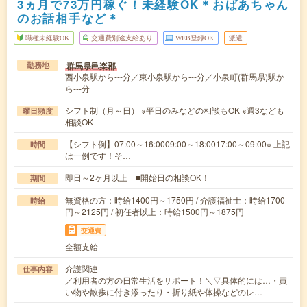
3ヵ月で73万円稼ぐ！未経験OK＊おばあちゃん
のお話相手など＊
職種未経験OK
交通費別途支給あり
WEB登録OK
派遣
群馬県邑楽郡
勤務地
西小泉駅から---分／東小泉駅から---分／小泉町(群馬県)駅か
ら---分
シフト制（月～日） ※平日のみなどの相談もOK ※週3なども
曜日頻度
相談OK
【シフト例】07:00～16:0009:00～18:0017:00～09:00※ 上記
時間
は一例です！そ…
即日～2ヶ月以上 ■開始日の相談OK！
期間
無資格の方：時給1400円～1750円 / 介護福祉士：時給1700
時給
円～2125円 / 初任者以上：時給1500円～1875円
交通費
全額支給
介護関連
仕事内容
／利用者の方の日常生活をサポート！＼▽具体的には…・買
い物や散歩に付き添ったり・折り紙や体操などのレ…