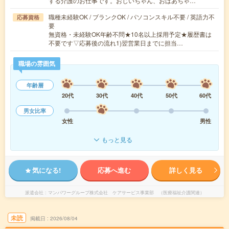
する介護のお仕事です。おじいちゃん、おばあちゃ…
職種未経験OK / ブランクOK / パソコンスキル不要 / 英語力不
応募資格
要
無資格・未経験OK年齢不問★10名以上採用予定★履歴書は
不要です▽応募後の流れ1)翌営業日までに担当…
職場の雰囲気
年齢層
20代
30代
40代
50代
60代
男女比率
女性
男性
もっと見る
気になる!
応募へ進む
詳しく見る
派遣会社
マンパワーグループ株式会社 ケアサービス事業部 （医療福祉介護関連）
未読
掲載日
2026/08/04