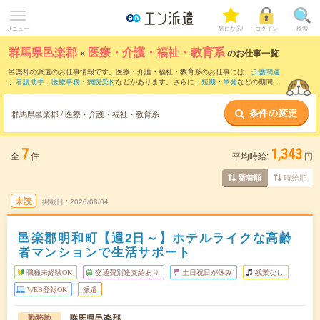
メニュー
気になる!
ログイン
検索
群馬県邑楽郡
×
医療・介護・福祉・教育系
のお仕事一覧
邑楽郡の派遣のお仕事情報です。医療・介護・福祉・教育系のお仕事には、
介護関連
、
看護助手
、
医療事務・病院受付
などがあります。さらに、
短期
・
単発
などの期間
や、
職種未経験OK
などのこだわり条件で絞り込んでいただけます。
条件の変更
群馬県邑楽郡 / 医療・介護・福祉・教育系
7
1,343
全
件
平均時給:
円
時給順
新着順
未読
掲載日
2026/08/04
邑楽郡明和町【週2日～】ホテルライクな高齢
者マンションで生活サポート
職種未経験OK
交通費別途支給あり
土日祝日が休み
残業なし
WEB登録OK
派遣
群馬県邑楽郡
勤務地