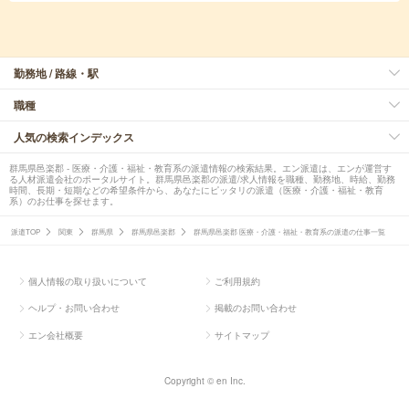
勤務地 / 路線・駅
職種
人気の検索インデックス
群馬県邑楽郡 - 医療・介護・福祉・教育系の派遣情報の検索結果。エン派遣は、エンが運営す
る人材派遣会社のポータルサイト。群馬県邑楽郡の派遣/求人情報を職種、勤務地、時給、勤務
時間、長期・短期などの希望条件から、あなたにピッタリの派遣（医療・介護・福祉・教育
系）のお仕事を探せます。
派遣TOP
関東
群馬県
群馬県邑楽郡
群馬県邑楽郡 医療・介護・福祉・教育系の派遣の仕事一覧
個人情報の取り扱いについて
ご利用規約
ヘルプ・お問い合わせ
掲載のお問い合わせ
エン会社概要
サイトマップ
Copyright © en Inc.