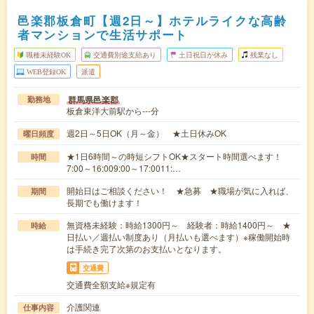
邑楽郡板倉町【週2日～】ホテルライクな高齢
者マンションで生活サポート
職種未経験OK
交通費別途支給あり
土日祝日が休み
残業なし
WEB登録OK
派遣
群馬県邑楽郡
勤務地
板倉東洋大前駅から---分
週2日～5日OK（月～金） ★土日休みOK
曜日頻度
★1日6時間～の時短シフトOK★スタート時間選べます！
時間
7:00～16:009:00～17:0011:…
開始日はご相談ください！ ★急募 ★職場が気に入れば、
期間
長期でも働けます！
無資格未経験：時給1300円～ 経験者：時給1400円～ ★
時給
日払い／週払い制度あり（月払いも選べます）※稼働開始時
は手続き完了次第のお支払いとなります。
交通費
交通費全額支給※規定有
介護関連
仕事内容