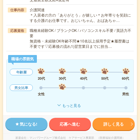
介護関連
仕事内容
＊入居者の方の「ありがとう」が嬉しい＊お年寄りを笑顔に
する介護のお仕事です。おじいちゃん、おばあちゃ…
職種未経験OK / ブランクOK / パソコンスキル不要 / 英語力不
応募資格
要
無資格・未経験OK年齢不問★10名以上採用予定★履歴書は
不要です▽応募後の流れ1)翌営業日までに担当…
職場の雰囲気
年齢層
20代
30代
40代
50代
60代
男女比率
女性
男性
もっと見る
気になる!
応募へ進む
詳しく見る
派遣会社
マンパワーグループ株式会社 ケアサービス事業部 （医療福祉介護関連）