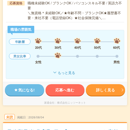
職種未経験OK / ブランクOK / パソコンスキル不要 / 英語力不
応募資格
要
＼無資格＊未経験OK／★年齢不問・ブランクOK★履歴書不
要・来社不要（電話登録OK）★社会保険完備＼…
職場の雰囲気
年齢層
20代
30代
40代
50代
60代
男女比率
女性
男性
もっと見る
気になる!
応募へ進む
詳しく見る
派遣会社
株式会社ニッソーネット
未読
掲載日
2026/08/04