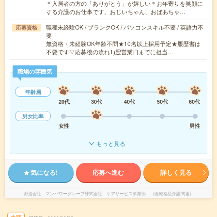
＊入居者の方の「ありがとう」が嬉しい＊お年寄りを笑顔に
する介護のお仕事です。おじいちゃん、おばあちゃ…
職種未経験OK / ブランクOK / パソコンスキル不要 / 英語力不
応募資格
要
無資格・未経験OK年齢不問★10名以上採用予定★履歴書は
不要です▽応募後の流れ1)翌営業日までに担当…
職場の雰囲気
年齢層
20代
30代
40代
50代
60代
男女比率
女性
男性
もっと見る
気になる!
応募へ進む
詳しく見る
派遣会社
マンパワーグループ株式会社 ケアサービス事業部 （医療福祉介護関連）