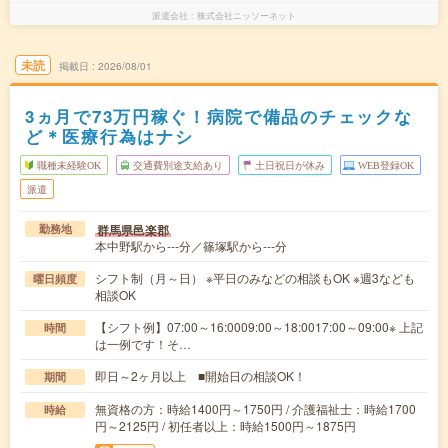
派遣会社
株式会社ニッソーネット
未読
掲載日
2026/08/01
3ヵ月で73万円稼ぐ！病院で備品のチェックな
ど＊医療行為はナシ
職種未経験OK
交通費別途支給あり
土日祝日が休み
WEB登録OK
派遣
群馬県邑楽郡
勤務地
本中野駅から---分／篠塚駅から---分
シフト制（月～日） ※平日のみなどの相談もOK ※週3なども
曜日頻度
相談OK
【シフト例】07:00～16:0009:00～18:0017:00～09:00※ 上記
時間
は一例です！そ…
即日～2ヶ月以上 ■開始日の相談OK！
期間
無資格の方：時給1400円～1750円 / 介護福祉士：時給1700
時給
円～2125円 / 初任者以上：時給1500円～1875円