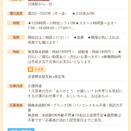
川俣駅から---分
週2日～5日OK（月～金） ★土日休みOK
曜日頻度
★1日6時間～の時短シフトOK★スタート時間選べます！
時間
7:00～16:009:00～17:0011:…
開始日はご相談ください！ ★急募 ★職場が気に入れば、
期間
長期でも働けます！
無資格未経験：時給1300円～ 経験者：時給1400円～ ★
時給
日払い／週払い制度あり（月払いも選べます）※稼働開始時
は手続き完了次第のお支払いとなります。
交通費
交通費全額支給※規定有
介護関連
仕事内容
＊入居者の方の「ありがとう」が嬉しい＊お年寄りを笑顔に
する介護のお仕事です。おじいちゃん、おばあちゃ…
職種未経験OK / ブランクOK / パソコンスキル不要 / 英語力不
応募資格
要
無資格・未経験OK年齢不問★10名以上採用予定★履歴書は
不要です▽応募後の流れ1)翌営業日までに担当…