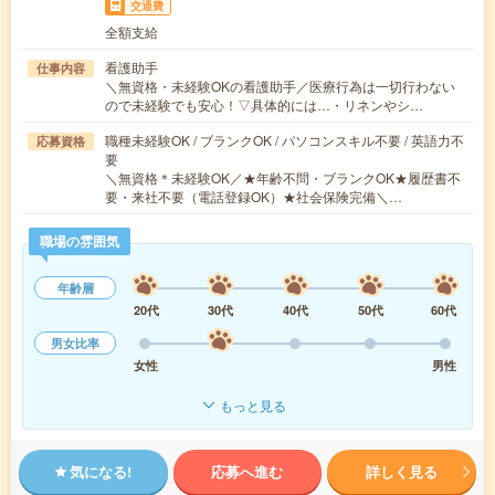
交通費
全額支給
看護助手
仕事内容
＼無資格・未経験OKの看護助手／医療行為は一切行わない
ので未経験でも安心！▽具体的には…・リネンやシ…
職種未経験OK / ブランクOK / パソコンスキル不要 / 英語力不
応募資格
要
＼無資格＊未経験OK／★年齢不問・ブランクOK★履歴書不
要・来社不要（電話登録OK）★社会保険完備＼…
職場の雰囲気
年齢層
20代
30代
40代
50代
60代
男女比率
女性
男性
もっと見る
気になる!
応募へ進む
詳しく見る