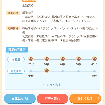
全額支給
看護助手
仕事内容
＼無資格・未経験OKの看護助手／医療行為は一切行わない
ので未経験でも安心！▽具体的には…・リネンやシ…
職種未経験OK / ブランクOK / パソコンスキル不要 / 英語力不
応募資格
要
＼無資格＊未経験OK／★年齢不問・ブランクOK★履歴書不
要・来社不要（電話登録OK）★社会保険完備＼…
職場の雰囲気
年齢層
20代
30代
40代
50代
60代
男女比率
女性
男性
もっと見る
気になる!
応募へ進む
詳しく見る