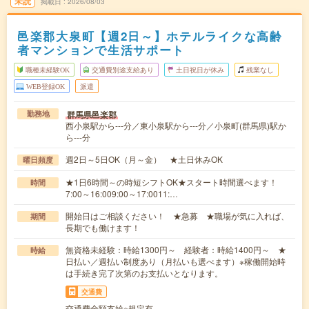
未読
掲載日
2026/08/03
邑楽郡大泉町【週2日～】ホテルライクな高齢
者マンションで生活サポート
職種未経験OK
交通費別途支給あり
土日祝日が休み
残業なし
WEB登録OK
派遣
群馬県邑楽郡
勤務地
西小泉駅から---分／東小泉駅から---分／小泉町(群馬県)駅か
ら---分
週2日～5日OK（月～金） ★土日休みOK
曜日頻度
★1日6時間～の時短シフトOK★スタート時間選べます！
時間
7:00～16:009:00～17:0011:…
開始日はご相談ください！ ★急募 ★職場が気に入れば、
期間
長期でも働けます！
無資格未経験：時給1300円～ 経験者：時給1400円～ ★
時給
日払い／週払い制度あり（月払いも選べます）※稼働開始時
は手続き完了次第のお支払いとなります。
交通費
交通費全額支給※規定有