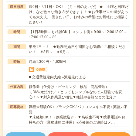
週0日～/月1日～OK！ （月～日のあいだ） ★「土曜と日曜だ
曜日頻度
け」など色々な働き方ができます！ ★お仕事ゼロの週があっ
ても大丈夫。 働きたい日、お休みの希望はお気軽にご相談く
ださい！
【1日3時間～も相談OK!】＜シフト例＞9:00～12:0012:00～
時間
17:00 17:00～22…
単発1日～！ ★勤務開始日や期間はお気軽にご相談くださ
期間
い！ ＃8月～ ＃9月～
時給1,300円～1,625円
時給
交通費
■ 交通費規定内支給 ※派遣先による
軽作業（仕分け・ピッキング・検品、商品管理）
仕事内容
＼DMの仕分け／＜とってもシンプルなので未経験でも安
心！＞▼封入作業及び梱包▼雑誌や書籍などの仕分け…
職種未経験OK / ブランクOK / パソコンスキル不要 / 英語力不
応募資格
要
▼未経験OK！（副業歓迎☆）▼高校生不可▼携帯電話をお
持ちの方（業務連絡に使用）※応募後のご連絡はメ…