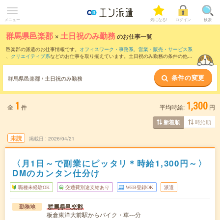
メニュー
気になる!
ログイン
検索
群馬県邑楽郡
×
土日祝のみ勤務
のお仕事一覧
邑楽郡の派遣のお仕事情報です。
オフィスワーク・事務系
、
営業・販売・サービス系
、
クリエイティブ系
などのお仕事を取り揃えています。土日祝のみ勤務の条件の他
に、
交通費別途支給あり
、
職種未経験OK
、
友だちと一緒の応募OK
などのこだわり条
件も取り揃えています。
条件の変更
群馬県邑楽郡 / 土日祝のみ勤務
1
1,300
全
件
平均時給:
円
時給順
新着順
未読
掲載日
2026/04/21
〈月1日～で副業にピッタリ＊時給1,300円～〉
DMのカンタン仕分け
職種未経験OK
交通費別途支給あり
WEB登録OK
派遣
群馬県邑楽郡
勤務地
板倉東洋大前駅からバイク・車---分