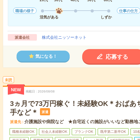
20代
30代
40代
50代
60代
職場の様子
仕事の仕方
活気がある
しずか
株式会社ニッソーネット
派遣会社
応募する
気になる！
未読
NEW
掲載日
2026/08/08
3ヵ月で73万円稼ぐ！未経験OK＊おば
手など＊
派遣
介護施設や病院など ★自宅近くの施設がいいなど勤務地
派遣先
職種未経験OK
社会人未経験OK
ブランクOK
既卒第二新卒OK
10