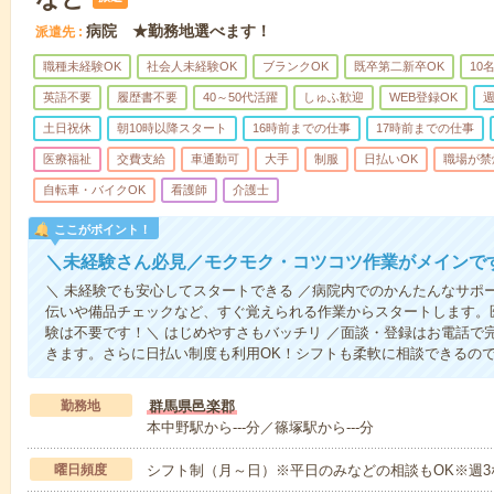
病院 ★勤務地選べます！
派遣先
職種未経験OK
社会人未経験OK
ブランクOK
既卒第二新卒OK
10
英語不要
履歴書不要
40～50代活躍
しゅふ歓迎
WEB登録OK
週
土日祝休
朝10時以降スタート
16時前までの仕事
17時前までの仕事
医療福祉
交費支給
車通勤可
大手
制服
日払いOK
職場が禁
自転車・バイクOK
看護師
介護士
ここがポイント！
＼未経験さん必見／モクモク・コツコツ作業がメインで
＼ 未経験でも安心してスタートできる ／病院内でのかんたんなサポ
伝いや備品チェックなど、すぐ覚えられる作業からスタートします。
験は不要です！＼ はじめやすさもバッチリ ／面談・登録はお電話で
きます。さらに日払い制度も利用OK！シフトも柔軟に相談できるの
勤務地
群馬県邑楽郡
本中野駅から---分／篠塚駅から---分
曜日頻度
シフト制（月～日）※平日のみなどの相談もOK※週3