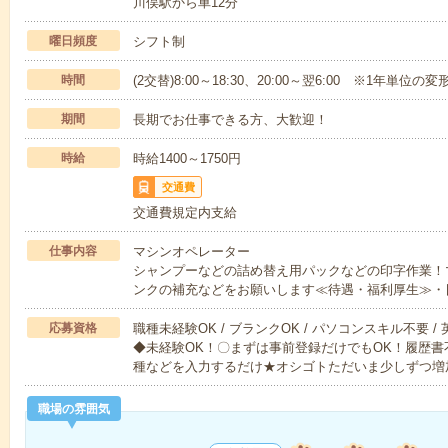
川俣駅から車12分
曜日頻度
シフト制
時間
(2交替)8:00～18:30、20:00～翌6:00 ※1年単位の
期間
長期でお仕事できる方、大歓迎！
時給
時給1400～1750円
交通費
交通費規定内支給
仕事内容
マシンオペレーター
シャンプーなどの詰め替え用パックなどの印字作業！
ンクの補充などをお願いします≪待遇・福利厚生≫・
応募資格
職種未経験OK / ブランクOK / パソコンスキル不要 /
◆未経験OK！〇まずは事前登録だけでもOK！履歴
種などを入力するだけ★オシゴトただいま少しずつ増
職場の雰囲気