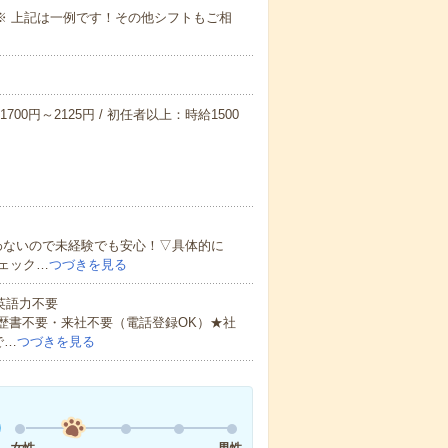
～09:00※ 上記は一例です！その他シフトもご相
700円～2125円 / 初任者以上：時給1500
わないので未経験でも安心！▽具体的に
ェック…
つづきを見る
 英語力不要
歴書不要・来社不要（電話登録OK）★社
で…
つづきを見る