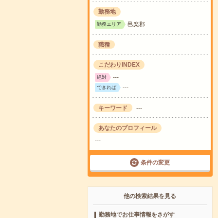
勤務地
邑楽郡
勤務エリア
職種
---
こだわりINDEX
---
絶対
---
できれば
キーワード
---
あなたのプロフィール
---
条件の変更
他の検索結果を見る
勤務地でお仕事情報をさがす