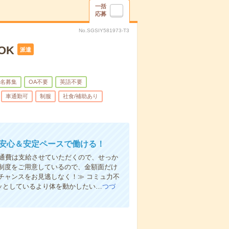
一括
応募
No.SGSIY581973-T3
OK
派遣
名募集
OA不要
英語不要
車通勤可
制服
社食/補助あり
！安心＆安定ペースで働ける！
ん交通費は支給させていただくので、せっか
制度をご用意しているので、金額面だけ
チャンスをお見逃しなく！≫ コミュ力不
ジッとしているより体を動かしたい…
つづ