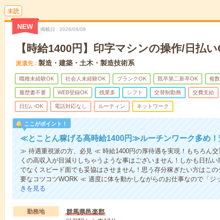
未読
NEW
掲載日
2026/08/08
【時給1400円】印字マシンの操作/日払い
製造・建築・土木・製造技術系
派遣先
職種未経験OK
社会人未経験OK
ブランクOK
既卒第二新卒OK
複数
履歴書不要
WEB登録OK
残業多
シフト
交替制勤務
交費支給
日払いOK
電話対応なし
ルーティン
ネットワーク
ここがポイント！
≪とことん稼げる高時給1400円≫ルーチンワーク多め
≫ 待遇重視派の方、必見 ≪ 時給1400円の厚待遇を実現！もちろ
くの高収入が目減りしちゃうような事はございません！しかも日払い
でなくスピード面でも妥協はさせません！思う存分稼ぎたい方はこの
要なコツコツWORK ≪ 適度に体を動かしながらのお仕事なので「
きを見る
勤務地
群馬県邑楽郡