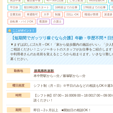
英語不要
履歴書不要
40～50代活躍
しゅふ歓迎
WEB登録OK
週
平日休
朝10時以降スタート
16時前までの仕事
17時前までの仕事
交費支給
車通勤可
大手
制服
日払いOK
職場が禁煙
派遣多
自転車・バイクOK
看護師
介護士
ここがポイント！
【短期間でガッツリ稼ぐなら介護】年齢・学歴不問＊日払
▼まずは試しに2カ月～OK！「家から徒歩圏内の施設がいい」「少
ご相談ください！ニッソーネットのスタッフがお仕事をご紹介します
や利用者さんのお名前を覚えるところから始まります。いきなり難し
募ください。
勤務地
群馬県邑楽郡
本中野駅から---分／篠塚駅から---分
曜日頻度
シフト制（月～日）※平日のみなどの相談もOK※週3
時間
【シフト例】07:00～16:0009:00～18:0017:00
談ください！
期間
即日～2ヶ月以上 ■開始日の相談OK！