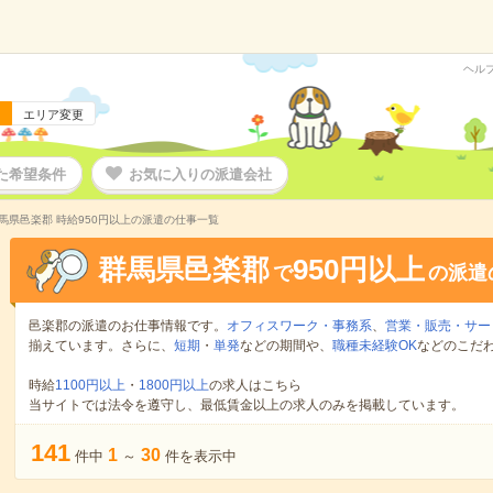
ヘル
エリア変更
た希望条件
お気に入りの派遣会社
馬県邑楽郡 時給950円以上の派遣の仕事一覧
群馬県邑楽郡
950円以上
で
の派遣
邑楽郡の派遣のお仕事情報です。
オフィスワーク・事務系
、
営業・販売・サー
揃えています。さらに、
短期
・
単発
などの期間や、
職種未経験OK
などのこだ
時給
1100円以上
・
1800円以上
の求人はこちら
当サイトでは法令を遵守し、最低賃金以上の求人のみを掲載しています。
141
1
30
件中
～
件を表示中