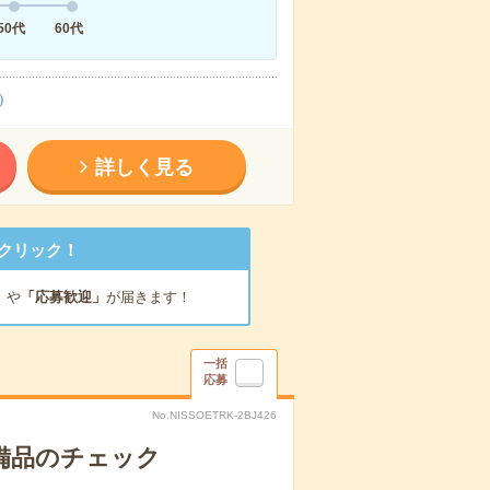
50代
60代
）
詳しく見る
クリック！
」
や
「応募歓迎」
が届きます！
一括
応募
No.NISSOETRK-2BJ426
で備品のチェック