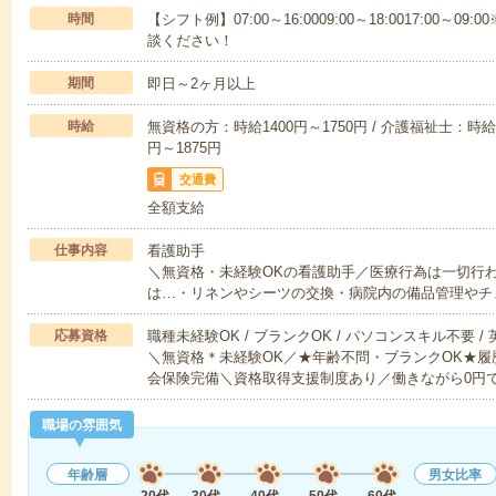
時間
【シフト例】07:00～16:0009:00～18:0017:00
談ください！
期間
即日～2ヶ月以上
時給
無資格の方：時給1400円～1750円 / 介護福祉士：時給1
円～1875円
交通費
全額支給
仕事内容
看護助手
＼無資格・未経験OKの看護助手／医療行為は一切行
は…・リネンやシーツの交換・病院内の備品管理やチ
応募資格
職種未経験OK / ブランクOK / パソコンスキル不要 /
＼無資格＊未経験OK／★年齢不問・ブランクOK★履
会保険完備＼資格取得支援制度あり／働きながら0円
職場の雰囲気
年齢層
男女比率