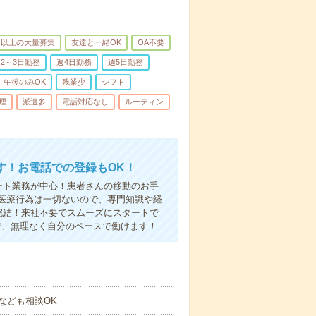
名以上の大量募集
友達と一緒OK
OA不要
2～3日勤務
週4日勤務
週5日勤務
午後のみOK
残業少
シフト
煙
派遣多
電話対応なし
ルーティン
す！お電話での登録もOK！
ート業務が中心！患者さんの移動のお手
医療行為は一切ないので、専門知識や経
完結！来社不要でスムーズにスタートで
で、無理なく自分のペースで働けます！
なども相談OK