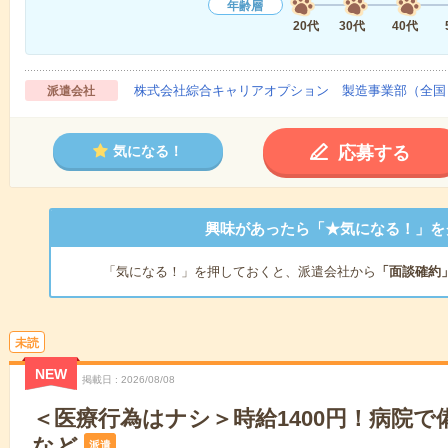
年齢層
20代
30代
40代
株式会社綜合キャリアオプション 製造事業部（全国
派遣会社
応募する
気になる！
興味があったら「★気になる！」を
「気になる！」を押しておくと、派遣会社から
「面談確約
未読
NEW
掲載日
2026/08/08
＜医療行為はナシ＞時給1400円！病院
など
派遣