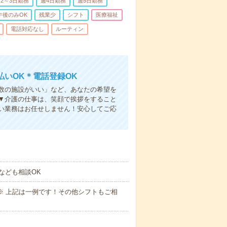
2～3日勤務
週4日勤務
週5日勤務
午後のみOK
残業少
シフト
医療福祉
電話対応なし
ルーティン
いOK＊電話登録OK
人数の施設がいい」など、あなたの希望を
▼介護の仕事は、笑顔で挨拶をすること
い業務はお任せしません！安心してご応
なども相談OK
～09:00※ 上記は一例です！その他シフトもご相