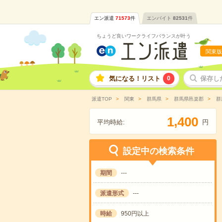
エン派遣
71573
件
エンバイト
82531
件
ちょうど良いワークライフバランスが叶う
関東版
気になる！リスト
0
保存し
派遣TOP
関東
群馬県
群馬県邑楽郡
群
,
1
4
0
0
平均時給:
円
設定中の検索条件
期間
---
派遣形式
---
時給
950円以上