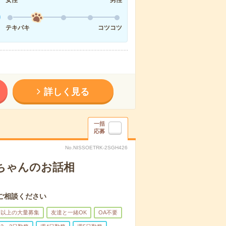
女性
男性
テキパキ
コツコツ
詳しく見る
一括
応募
No.NISSOETRK-2SGH426
あちゃんのお話相
ご相談ください
名以上の大量募集
友達と一緒OK
OA不要