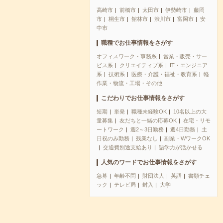
高崎市
前橋市
太田市
伊勢崎市
藤岡
市
桐生市
館林市
渋川市
富岡市
安
中市
職種でお仕事情報をさがす
オフィスワーク・事務系
営業・販売・サー
ビス系
クリエイティブ系
IT・エンジニア
系
技術系
医療・介護・福祉・教育系
軽
作業・物流・工場・その他
こだわりでお仕事情報をさがす
短期
単発
職種未経験OK
10名以上の大
量募集
友だちと一緒の応募OK
在宅・リモ
ートワーク
週2～3日勤務
週4日勤務
土
日祝のみ勤務
残業なし
副業・WワークOK
交通費別途支給あり
語学力が活かせる
人気のワードでお仕事情報をさがす
急募
年齢不問
財団法人
英語
書類チェ
ック
テレビ局
封入
大学