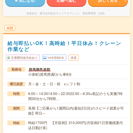
気になる!
応募へ進む
詳しく見る
派遣会社
株式会社綜合キャリアオプション 製造事業部（全国）
未読
給与即払いOK！高時給！平日休み！クレーン
作業など
交通費別途支給あり
WEB登録OK
派遣
群馬県邑楽郡
勤務地
小泉町(群馬県)駅から車8分
月～金・土・日・祝 ※シフト制
曜日頻度
6:00～14:3014:00～22:3022:00～6:30※表記のうち実働7時
時間
間30分から7時間…
長期【ご応募から1週間以内(最短2日目)のスピード就業が可
期間
能】即日～
時給1700円 【月収例】310,000円(月収例21日実働残業代
時給
込日勤計算)