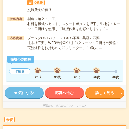
交通費
交通費支給有り
製造（組立・加工）
仕事内容
材料を機械へセット、スタートボタンを押下、生地をクレー
ン・玉掛けを使用して運搬作業をお願いします。(…
ブランクOK / パソコンスキル不要 / 英語力不要
応募資格
【来社不要、WEB登録OK！】〇クレーン・玉掛けの資格・
実務経験をお持ちの方〇フリーター、主婦(夫)…
職場の雰囲気
年齢層
20代
30代
40代
50代
60代
気になる!
応募へ進む
詳しく見る
派遣会社
株式会社テクノ・サービス
未読