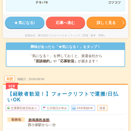
テキパキ
コツコツ
気になる!
応募へ進む
詳しく見る
派遣会社
株式会社リクルートスタッフィング（茨城・栃木・群馬）
興味があったら「★気になる！」をタップ！
「気になる！」を押しておくと、派遣会社から
「面談確約」
や
「応募歓迎」
が届きます！
未読
掲載日
2026/08/06
NEW
【経験者歓迎！】フォークリフトで運搬/日払
いOK
交通費別途支給あり
土日祝日が休み
WEB登録OK
派遣
群馬県邑楽郡
勤務地
西小泉駅から---分