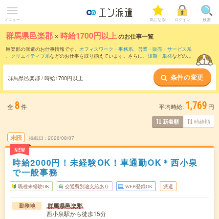
メニュー
気になる!
ログイン
検索
群馬県邑楽郡
×
時給1700円以上
のお仕事一覧
邑楽郡の派遣のお仕事情報です。
オフィスワーク・事務系
、
営業・販売・サービス系
、
クリエイティブ系
などのお仕事を取り揃えています。さらに、
短期
・
単発
などの期
間や、
職種未経験OK
などのこだわり条件で絞り込んでいただけます。
条件の変更
群馬県邑楽郡 / 時給1700円以上
8
1,769
全
件
平均時給:
円
時給順
新着順
未読
掲載日
2026/08/07
NEW
時給2000円！未経験OK！車通勤OK＊西小泉
で一般事務
職種未経験OK
交通費別途支給あり
WEB登録OK
派遣
群馬県邑楽郡
勤務地
西小泉駅から徒歩15分