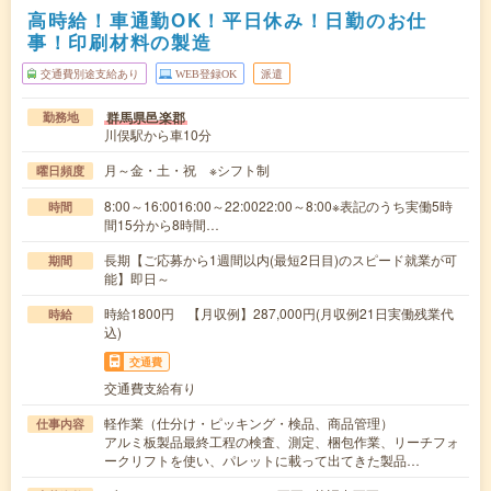
高時給！車通勤OK！平日休み！日勤のお仕
事！印刷材料の製造
交通費別途支給あり
WEB登録OK
派遣
群馬県邑楽郡
勤務地
川俣駅から車10分
月～金・土・祝 ※シフト制
曜日頻度
8:00～16:0016:00～22:0022:00～8:00※表記のうち実働5時
時間
間15分から8時間…
長期【ご応募から1週間以内(最短2日目)のスピード就業が可
期間
能】即日～
時給1800円 【月収例】287,000円(月収例21日実働残業代
時給
込)
交通費
交通費支給有り
軽作業（仕分け・ピッキング・検品、商品管理）
仕事内容
アルミ板製品最終工程の検査、測定、梱包作業、リーチフォ
ークリフトを使い、パレットに載って出てきた製品…