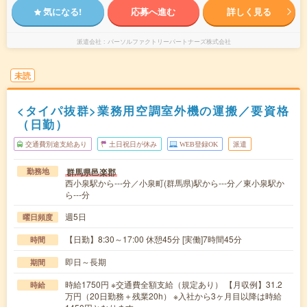
気になる!
応募へ進む
詳しく見る
派遣会社
パーソルファクトリーパートナーズ株式会社
未読
<タイパ抜群>業務用空調室外機の運搬／要資格
（日勤）
交通費別途支給あり
土日祝日が休み
WEB登録OK
派遣
群馬県邑楽郡
勤務地
西小泉駅から---分／小泉町(群馬県)駅から---分／東小泉駅か
ら---分
週5日
曜日頻度
【日勤】8:30～17:00 休憩45分 [実働]7時間45分
時間
即日～長期
期間
時給1750円 ※交通費全額支給（規定あり） 【月収例】31.2
時給
万円（20日勤務＋残業20h） ※入社から3ヶ月目以降は時給