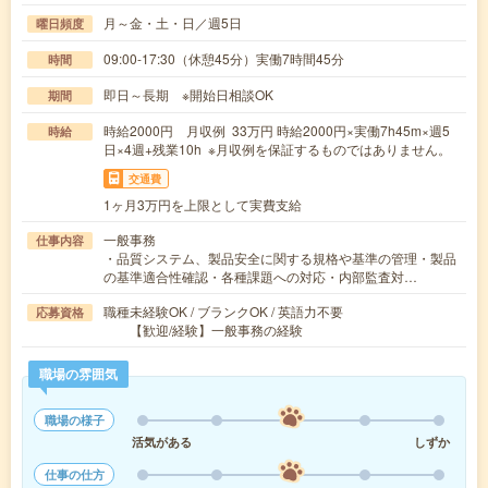
月～金・土・日／週5日
曜日頻度
09:00-17:30（休憩45分）実働7時間45分
時間
即日～長期 ※開始日相談OK
期間
時給2000円 月収例 33万円 時給2000円×実働7h45m×週5
時給
日×4週+残業10h ※月収例を保証するものではありません。
交通費
1ヶ月3万円を上限として実費支給
一般事務
仕事内容
・品質システム、製品安全に関する規格や基準の管理・製品
の基準適合性確認・各種課題への対応・内部監査対…
職種未経験OK / ブランクOK / 英語力不要
応募資格
【歓迎/経験】一般事務の経験
職場の雰囲気
職場の様子
活気がある
しずか
仕事の仕方