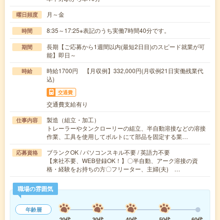
月～金
曜日頻度
8:35～17:25※表記のうち実働7時間40分です。
時間
長期【ご応募から1週間以内(最短2日目)のスピード就業が可
期間
能】即日～
時給1700円 【月収例】332,000円(月収例21日実働残業代
時給
込)
交通費
交通費支給有り
製造（組立・加工）
仕事内容
トレーラーやタンクローリーの組立、半自動溶接などの溶接
作業、工具を使用してボルトにて部品を固定する業…
ブランクOK / パソコンスキル不要 / 英語力不要
応募資格
【来社不要、WEB登録OK！】〇半自動、アーク溶接の資
格・経験をお持ちの方〇フリーター、主婦(夫) …
職場の雰囲気
年齢層
20代
30代
40代
50代
60代