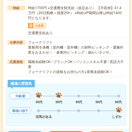
時給1700円 ※交通費全額支給（規定あり） 【月収例】31.4
時給
万円（20日勤務＋残業25h） ※時給UP期間以降は時給1400
円となります。
交通費
交通費支給あり
フォークリフト
仕事内容
業務用冷凍機（室内機・室外機）の材料ピッキング・運搬作
業をおまかせ！・倉庫内ピッキング：細かいネジや…
職種未経験OK / ブランクOK / パソコンスキル不要 / 英語力不
応募資格
要
フォークリフトの資格をお持ちの方※実務未経験OK！
職場の雰囲気
年齢層
20代
30代
40代
50代
60代
職場の様子
活気がある
しずか