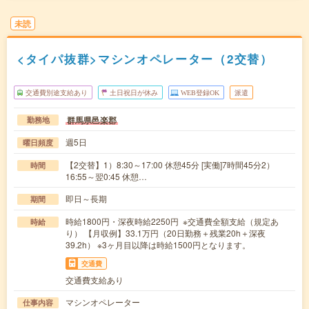
未読
<タイパ抜群>マシンオペレーター（2交替）
交通費別途支給あり
土日祝日が休み
WEB登録OK
派遣
群馬県邑楽郡
勤務地
週5日
曜日頻度
【2交替】1）8:30～17:00 休憩45分 [実働]7時間45分2）
時間
16:55～翌0:45 休憩…
即日～長期
期間
時給1800円・深夜時給2250円 ※交通費全額支給（規定あ
時給
り） 【月収例】33.1万円（20日勤務＋残業20h＋深夜
39.2h） ※3ヶ月目以降は時給1500円となります。
交通費
交通費支給あり
マシンオペレーター
仕事内容