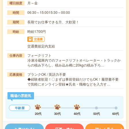
月～金
曜日頻度
06:30～15:0015:30～00:00
時間
長期でお仕事できる方、大歓迎！
期間
時給1700円
時給
交通費
交通費規定内支給
フォークリフト
仕事内容
冷凍冷蔵庫内でのフォークリフトオペレーター・トラックか
らの積み下ろし、積み込み稀に20kgの積み下ろ…
ブランクOK / 英語力不要
応募資格
◆経験者歓迎！〇まずは事前登録だけでもOK！履歴書不要
で気軽にオンライン登録★氏名・職種などを入力す…
職場の雰囲気
年齢層
20代
30代
40代
50代
60代