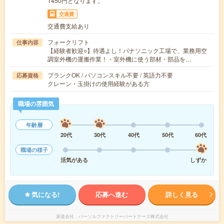
1450円となります。
交通費
交通費支給あり
フォークリフト
仕事内容
【経験者歓迎○】待遇よし！パナソニック工場で、業務用空
調室外機の運搬作業！・室外機に使う部材・部品を…
ブランクOK / パソコンスキル不要 / 英語力不要
応募資格
クレーン・玉掛けの使用経験がある方
職場の雰囲気
年齢層
20代
30代
40代
50代
60代
職場の様子
活気がある
しずか
気になる!
応募へ進む
詳しく見る
派遣会社
パーソルファクトリーパートナーズ株式会社