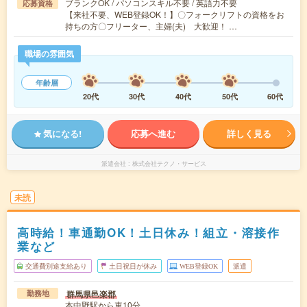
ブランクOK / パソコンスキル不要 / 英語力不要
応募資格
【来社不要、WEB登録OK！】〇フォークリフトの資格をお
持ちの方〇フリーター、主婦(夫) 大歓迎！ …
職場の雰囲気
年齢層
20代
30代
40代
50代
60代
気になる!
応募へ進む
詳しく見る
派遣会社
株式会社テクノ・サービス
未読
高時給！車通勤OK！土日休み！組立・溶接作
業など
交通費別途支給あり
土日祝日が休み
WEB登録OK
派遣
群馬県邑楽郡
勤務地
本中野駅から車10分