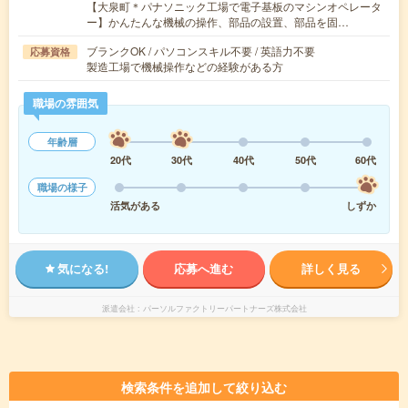
【大泉町＊パナソニック工場で電子基板のマシンオペレータ
ー】かんたんな機械の操作、部品の設置、部品を固…
ブランクOK / パソコンスキル不要 / 英語力不要
応募資格
製造工場で機械操作などの経験がある方
職場の雰囲気
年齢層
20代
30代
40代
50代
60代
職場の様子
活気がある
しずか
気になる!
応募へ進む
詳しく見る
派遣会社
パーソルファクトリーパートナーズ株式会社
検索条件を追加して絞り込む