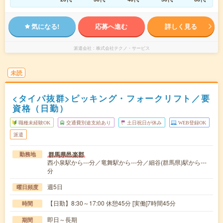
気になる!
応募へ進む
詳しく見る
派遣会社
株式会社テクノ・サービス
未読
<タイパ抜群>ピッキング・フォークリフト／要
資格（日勤）
職種未経験OK
交通費別途支給あり
土日祝日が休み
WEB登録OK
派遣
群馬県邑楽郡
勤務地
西小泉駅から---分／竜舞駅から---分／細谷(群馬県)駅から---
分
週5日
曜日頻度
【日勤】8:30～17:00 休憩45分 [実働]7時間45分
時間
即日～長期
期間