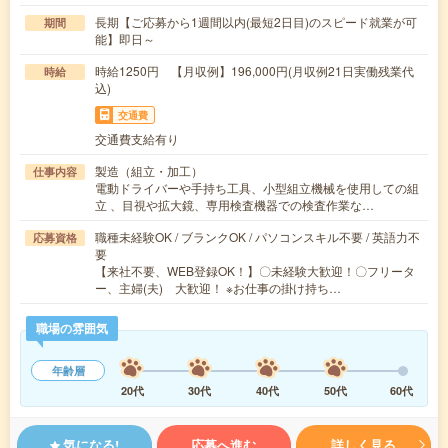
長期【ご応募から1週間以内(最短2日目)のスピード就業が可
期間
能】即日～
時給1250円 【月収例】196,000円(月収例21日実働残業代
時給
込)
交通費
交通費支給有り
製造（組立・加工）
仕事内容
電動ドライバーや手持ち工具、小型組立機械を使用しての組
立 、目視や拡大鏡、専用検査機器での検査作業な…
職種未経験OK / ブランクOK / パソコンスキル不要 / 英語力不
応募資格
要
【来社不要、WEB登録OK！】〇未経験大歓迎！〇フリータ
ー、主婦(夫) 大歓迎！ ※お仕事の掛け持ち…
職場の雰囲気
年齢層
20代
30代
40代
50代
60代
気になる!
応募へ進む
詳しく見る