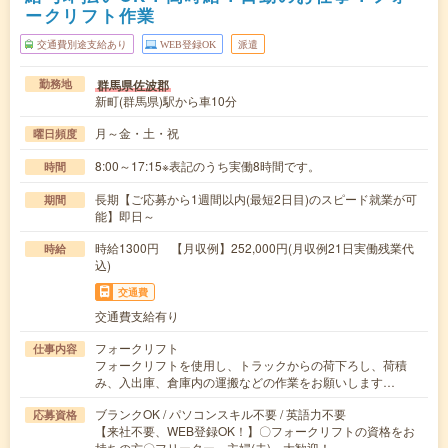
ークリフト作業
交通費別途支給あり
WEB登録OK
派遣
群馬県佐波郡
勤務地
新町(群馬県)駅から車10分
月～金・土・祝
曜日頻度
8:00～17:15※表記のうち実働8時間です。
時間
長期【ご応募から1週間以内(最短2日目)のスピード就業が可
期間
能】即日～
時給1300円 【月収例】252,000円(月収例21日実働残業代
時給
込)
交通費
交通費支給有り
フォークリフト
仕事内容
フォークリフトを使用し、トラックからの荷下ろし、荷積
み、入出庫、倉庫内の運搬などの作業をお願いします…
ブランクOK / パソコンスキル不要 / 英語力不要
応募資格
【来社不要、WEB登録OK！】〇フォークリフトの資格をお
持ちの方〇フリーター、主婦(夫) 大歓迎！ …