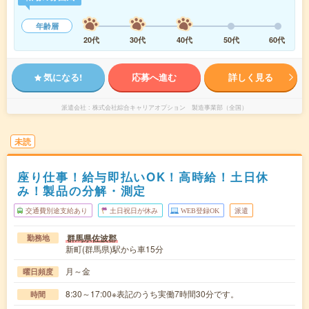
年齢層
20代
30代
40代
50代
60代
気になる!
応募へ進む
詳しく見る
派遣会社
株式会社綜合キャリアオプション 製造事業部（全国）
未読
座り仕事！給与即払いOK！高時給！土日休
み！製品の分解・測定
交通費別途支給あり
土日祝日が休み
WEB登録OK
派遣
群馬県佐波郡
勤務地
新町(群馬県)駅から車15分
月～金
曜日頻度
8:30～17:00※表記のうち実働7時間30分です。
時間