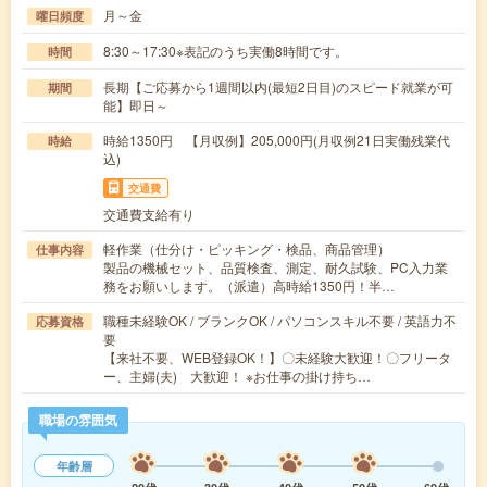
月～金
曜日頻度
8:30～17:30※表記のうち実働8時間です。
時間
長期【ご応募から1週間以内(最短2日目)のスピード就業が可
期間
能】即日～
時給1350円 【月収例】205,000円(月収例21日実働残業代
時給
込)
交通費
交通費支給有り
軽作業（仕分け・ピッキング・検品、商品管理）
仕事内容
製品の機械セット、品質検査、測定、耐久試験、PC入力業
務をお願いします。（派遣）高時給1350円！半…
職種未経験OK / ブランクOK / パソコンスキル不要 / 英語力不
応募資格
要
【来社不要、WEB登録OK！】〇未経験大歓迎！〇フリータ
ー、主婦(夫) 大歓迎！ ※お仕事の掛け持ち…
職場の雰囲気
年齢層