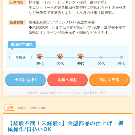
軽作業（仕分け・ピッキング・検品、商品管理）
仕事内容
生コンクリートの製造補助作業型枠に詰めれらたものを検査
など外作業で重量物もあり、土木系の仕事【取扱製…
職種未経験OK / ブランクOK / 英語力不要
応募資格
◆未経験OK！〇まずは事前登録だけでもOK！履歴書不要で
気軽にオンライン登録★氏名・職種などを入力す…
職場の雰囲気
年齢層
20代
30代
40代
50代
60代
気になる!
応募へ進む
詳しく見る
派遣会社
株式会社綜合キャリアオプション 製造事業部（全国）
未読
掲載日
2026/08/05
【経験不問！未経験○】金型部品の仕上げ・機
械操作/日払いOK