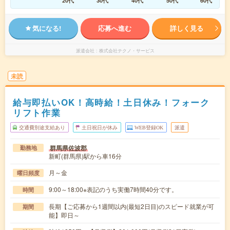
20代
30代
40代
50代
60代
気になる!
応募へ進む
詳しく見る
派遣会社
株式会社テクノ・サービス
未読
給与即払いOK！高時給！土日休み！フォーク
リフト作業
交通費別途支給あり
土日祝日が休み
WEB登録OK
派遣
群馬県佐波郡
勤務地
新町(群馬県)駅から車16分
月～金
曜日頻度
9:00～18:00※表記のうち実働7時間40分です。
時間
長期【ご応募から1週間以内(最短2日目)のスピード就業が可
期間
能】即日～