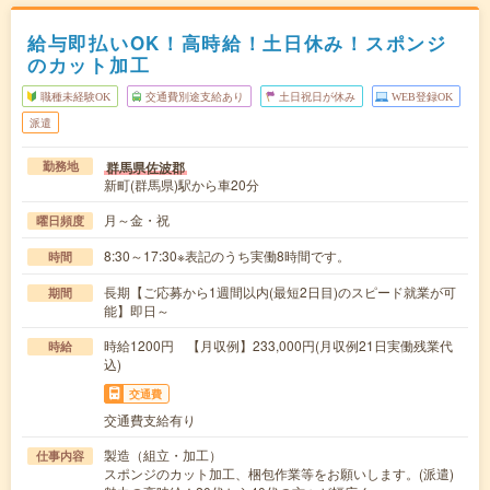
給与即払いOK！高時給！土日休み！スポンジ
のカット加工
職種未経験OK
交通費別途支給あり
土日祝日が休み
WEB登録OK
派遣
群馬県佐波郡
勤務地
新町(群馬県)駅から車20分
月～金・祝
曜日頻度
8:30～17:30※表記のうち実働8時間です。
時間
長期【ご応募から1週間以内(最短2日目)のスピード就業が可
期間
能】即日～
時給1200円 【月収例】233,000円(月収例21日実働残業代
時給
込)
交通費
交通費支給有り
製造（組立・加工）
仕事内容
スポンジのカット加工、梱包作業等をお願いします。(派遣)