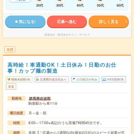
20代
30代
40代
50代
60代
気になる!
応募へ進む
詳しく見る
派遣会社
株式会社テクノ・サービス
未読
高時給！車通勤OK！土日休み！日勤のお仕
事！カップ麺の製造
職種未経験OK
交通費別途支給あり
土日祝日が休み
WEB登録OK
派遣
群馬県佐波郡
勤務地
駒形駅から車11分
月～金・祝
曜日頻度
8:00～17:00※表記のうち実働7時間45分です。
時間
長期【ご応募から1週間以内(最短2日目)のスピード就業が可
期間