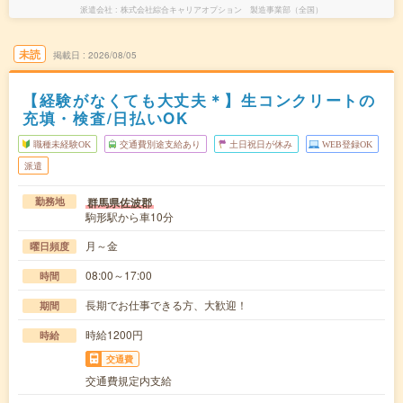
派遣会社
株式会社綜合キャリアオプション 製造事業部（全国）
未読
掲載日
2026/08/05
【経験がなくても大丈夫＊】生コンクリートの
充填・検査/日払いOK
職種未経験OK
交通費別途支給あり
土日祝日が休み
WEB登録OK
派遣
群馬県佐波郡
勤務地
駒形駅から車10分
月～金
曜日頻度
08:00～17:00
時間
長期でお仕事できる方、大歓迎！
期間
時給1200円
時給
交通費
交通費規定内支給