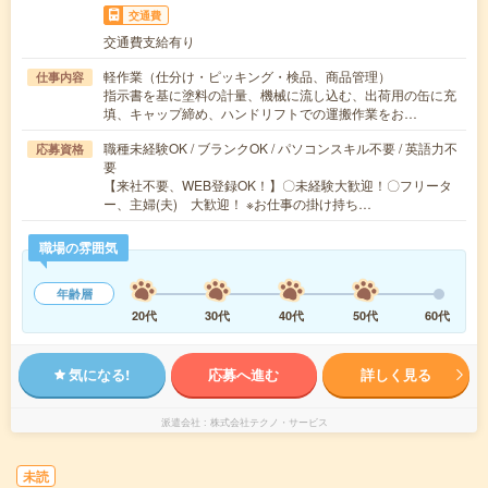
交通費
交通費支給有り
軽作業（仕分け・ピッキング・検品、商品管理）
仕事内容
指示書を基に塗料の計量、機械に流し込む、出荷用の缶に充
填、キャップ締め、ハンドリフトでの運搬作業をお…
職種未経験OK / ブランクOK / パソコンスキル不要 / 英語力不
応募資格
要
【来社不要、WEB登録OK！】〇未経験大歓迎！〇フリータ
ー、主婦(夫) 大歓迎！ ※お仕事の掛け持ち…
職場の雰囲気
年齢層
20代
30代
40代
50代
60代
気になる!
応募へ進む
詳しく見る
派遣会社
株式会社テクノ・サービス
未読