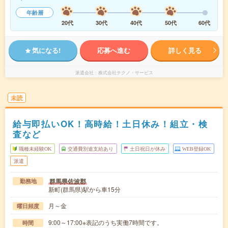
年齢層
20代
30代
40代
50代
60代
気になる!
応募へ進む
詳しく見る
派遣会社
株式会社テクノ・サービス
未読
給与即払いOK！高時給！土日休み！組立・検
査など
職種未経験OK
交通費別途支給あり
土日祝日が休み
WEB登録OK
派遣
群馬県佐波郡
勤務地
新町(群馬県)駅から車15分
月～金
曜日頻度
9:00～17:00※表記のうち実働7時間です。
時間