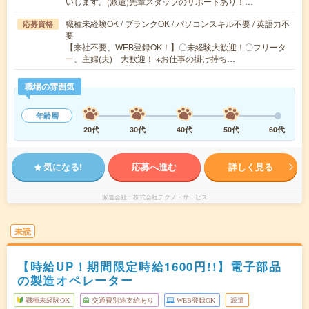
いします。(派遣)先輩スタッフのサポートあり！…
職種未経験OK / ブランクOK / パソコンスキル不要 / 英語力不
応募資格
要
【来社不要、WEB登録OK！】〇未経験大歓迎！〇フリータ
ー、主婦(夫) 大歓迎！ ※お仕事の掛け持ち…
職場の雰囲気
年齢層
20代
30代
40代
50代
60代
気になる!
応募へ進む
詳しく見る
派遣会社
株式会社テクノ・サービス
未読
【時給UP！期間限定時給1600円!!】電子部品
の製造オペレーター
職種未経験OK
交通費別途支給あり
WEB登録OK
派遣