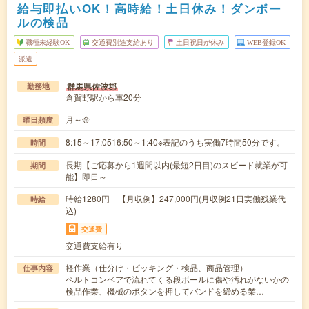
給与即払いOK！高時給！土日休み！ダンボー
ルの検品
職種未経験OK
交通費別途支給あり
土日祝日が休み
WEB登録OK
派遣
群馬県佐波郡
勤務地
倉賀野駅から車20分
月～金
曜日頻度
8:15～17:0516:50～1:40※表記のうち実働7時間50分です。
時間
長期【ご応募から1週間以内(最短2日目)のスピード就業が可
期間
能】即日～
時給1280円 【月収例】247,000円(月収例21日実働残業代
時給
込)
交通費
交通費支給有り
軽作業（仕分け・ピッキング・検品、商品管理）
仕事内容
ベルトコンベアで流れてくる段ボールに傷や汚れがないかの
検品作業、機械のボタンを押してバンドを締める業…