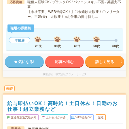
職種未経験OK / ブランクOK / パソコンスキル不要 / 英語力不
応募資格
要
【来社不要、WEB登録OK！】〇未経験大歓迎！〇フリータ
ー、主婦(夫) 大歓迎！ ※お仕事の掛け持ち…
職場の雰囲気
年齢層
20代
30代
40代
50代
60代
気になる!
応募へ進む
詳しく見る
派遣会社
株式会社テクノ・サービス
未読
給与即払いOK！高時給！土日休み！日勤のお
仕事！組立業務など
交通費別途支給あり
土日祝日が休み
WEB登録OK
派遣
群馬県佐波郡
勤務地