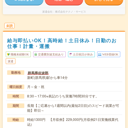
派遣会社
株式会社テクノ・サービス
未読
給与即払いOK！高時給！土日休み！日勤のお
仕事！計量・運搬
職種未経験OK
交通費別途支給あり
土日祝日が休み
WEB登録OK
派遣
群馬県佐波郡
勤務地
新町(群馬県)駅から車14分
月～金・祝
曜日頻度
8:30～17:00※表記のうち実働7時間30分です。
時間
長期【ご応募から1週間以内(最短2日目)のスピード就業が可
期間
能】即日～
時給1300円 【月収例】229,000円(月収例21日実働残業代
時給
込)