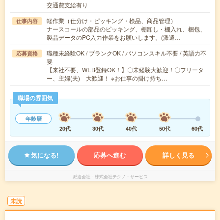
交通費支給有り
軽作業（仕分け・ピッキング・検品、商品管理）
仕事内容
ナースコールの部品のピッキング、棚卸し・棚入れ、梱包、
製品データのPC入力作業をお願いします。(派遣…
職種未経験OK / ブランクOK / パソコンスキル不要 / 英語力不
応募資格
要
【来社不要、WEB登録OK！】〇未経験大歓迎！〇フリータ
ー、主婦(夫) 大歓迎！ ※お仕事の掛け持ち…
職場の雰囲気
年齢層
20代
30代
40代
50代
60代
気になる!
応募へ進む
詳しく見る
派遣会社
株式会社テクノ・サービス
未読