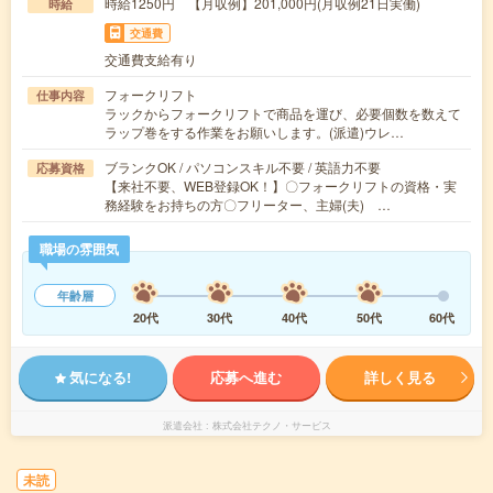
時給1250円 【月収例】201,000円(月収例21日実働)
時給
交通費
交通費支給有り
フォークリフト
仕事内容
ラックからフォークリフトで商品を運び、必要個数を数えて
ラップ巻をする作業をお願いします。(派遣)ウレ…
ブランクOK / パソコンスキル不要 / 英語力不要
応募資格
【来社不要、WEB登録OK！】〇フォークリフトの資格・実
務経験をお持ちの方〇フリーター、主婦(夫) …
職場の雰囲気
年齢層
20代
30代
40代
50代
60代
気になる!
応募へ進む
詳しく見る
派遣会社
株式会社テクノ・サービス
未読