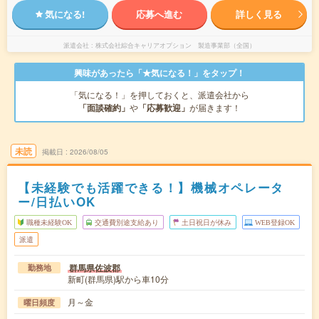
気になる!
応募へ進む
詳しく見る
派遣会社
株式会社綜合キャリアオプション 製造事業部（全国）
興味があったら「★気になる！」をタップ！
「気になる！」を押しておくと、派遣会社から
「面談確約」
や
「応募歓迎」
が届きます！
未読
掲載日
2026/08/05
【未経験でも活躍できる！】機械オペレータ
ー/日払いOK
職種未経験OK
交通費別途支給あり
土日祝日が休み
WEB登録OK
派遣
群馬県佐波郡
勤務地
新町(群馬県)駅から車10分
月～金
曜日頻度