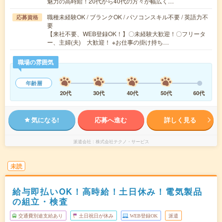
魅力の高時給！20代から40代の方々が幅広く…
職種未経験OK / ブランクOK / パソコンスキル不要 / 英語力不
応募資格
要
【来社不要、WEB登録OK！】〇未経験大歓迎！〇フリータ
ー、主婦(夫) 大歓迎！ ※お仕事の掛け持ち…
職場の雰囲気
年齢層
20代
30代
40代
50代
60代
気になる!
応募へ進む
詳しく見る
派遣会社
株式会社テクノ・サービス
未読
給与即払いOK！高時給！土日休み！電気製品
の組立・検査
交通費別途支給あり
土日祝日が休み
WEB登録OK
派遣