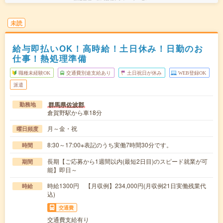
未読
給与即払いOK！高時給！土日休み！日勤のお
仕事！熱処理準備
職種未経験OK
交通費別途支給あり
土日祝日が休み
WEB登録OK
派遣
群馬県佐波郡
勤務地
倉賀野駅から車18分
月～金・祝
曜日頻度
8:30～17:00※表記のうち実働7時間30分です。
時間
長期【ご応募から1週間以内(最短2日目)のスピード就業が可
期間
能】即日～
時給1300円 【月収例】234,000円(月収例21日実働残業代
時給
込)
交通費
交通費支給有り