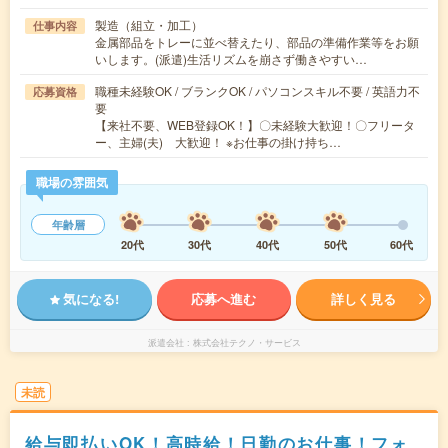
製造（組立・加工）
仕事内容
金属部品をトレーに並べ替えたり、部品の準備作業等をお願
いします。(派遣)生活リズムを崩さず働きやすい…
職種未経験OK / ブランクOK / パソコンスキル不要 / 英語力不
応募資格
要
【来社不要、WEB登録OK！】〇未経験大歓迎！〇フリータ
ー、主婦(夫) 大歓迎！ ※お仕事の掛け持ち…
職場の雰囲気
年齢層
20代
30代
40代
50代
60代
気になる!
応募へ進む
詳しく見る
派遣会社
株式会社テクノ・サービス
未読
給与即払いOK！高時給！日勤のお仕事！フォ