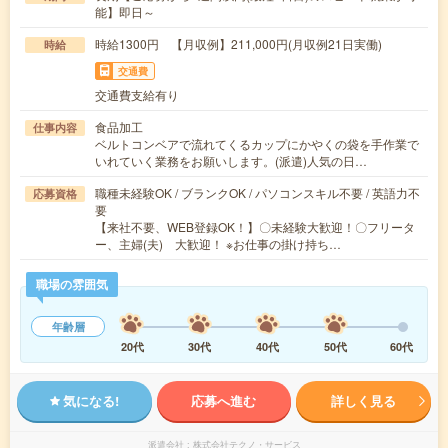
能】即日～
時給1300円 【月収例】211,000円(月収例21日実働)
時給
交通費
交通費支給有り
食品加工
仕事内容
ベルトコンベアで流れてくるカップにかやくの袋を手作業で
いれていく業務をお願いします。(派遣)人気の日…
職種未経験OK / ブランクOK / パソコンスキル不要 / 英語力不
応募資格
要
【来社不要、WEB登録OK！】〇未経験大歓迎！〇フリータ
ー、主婦(夫) 大歓迎！ ※お仕事の掛け持ち…
職場の雰囲気
年齢層
20代
30代
40代
50代
60代
気になる!
応募へ進む
詳しく見る
派遣会社
株式会社テクノ・サービス