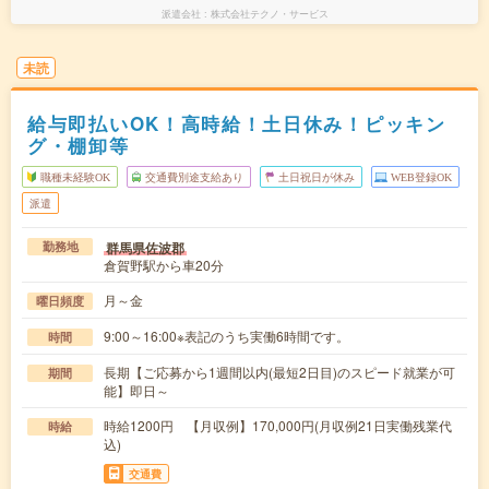
派遣会社
株式会社テクノ・サービス
未読
給与即払いOK！高時給！土日休み！ピッキン
グ・棚卸等
職種未経験OK
交通費別途支給あり
土日祝日が休み
WEB登録OK
派遣
群馬県佐波郡
勤務地
倉賀野駅から車20分
月～金
曜日頻度
9:00～16:00※表記のうち実働6時間です。
時間
長期【ご応募から1週間以内(最短2日目)のスピード就業が可
期間
能】即日～
時給1200円 【月収例】170,000円(月収例21日実働残業代
時給
込)
交通費