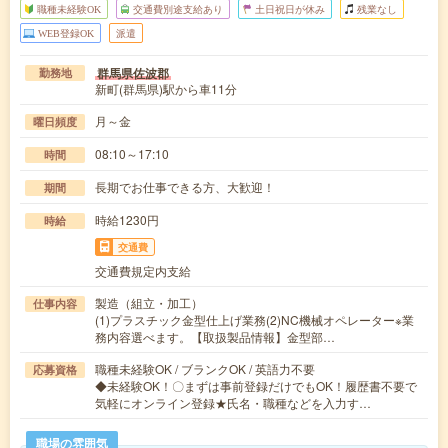
職種未経験OK
交通費別途支給あり
土日祝日が休み
残業なし
WEB登録OK
派遣
群馬県佐波郡
勤務地
新町(群馬県)駅から車11分
月～金
曜日頻度
08:10～17:10
時間
長期でお仕事できる方、大歓迎！
期間
時給1230円
時給
交通費
交通費規定内支給
製造（組立・加工）
仕事内容
(1)プラスチック金型仕上げ業務(2)NC機械オペレーター※業
務内容選べます。【取扱製品情報】金型部…
職種未経験OK / ブランクOK / 英語力不要
応募資格
◆未経験OK！〇まずは事前登録だけでもOK！履歴書不要で
気軽にオンライン登録★氏名・職種などを入力す…
職場の雰囲気