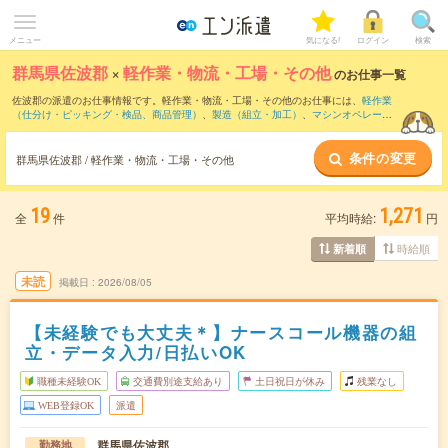
メニュー
気になる!
ログイン
検索
群馬県佐波郡
×
軽作業・物流・工場・その他
のお仕事一覧
佐波郡の派遣のお仕事情報です。軽作業・物流・工場・その他のお仕事には、
軽作業
（仕分け・ピッキング・検品、商品管理）
、
製造（組立・加工）
、
マシンオペレータ
ー
などがあります。さらに、
短期
・
単発
などの期間や、
職種未経験OK
などのこだわり
条件で絞り込んでいただけます。
条件の変更
群馬県佐波郡 / 軽作業・物流・工場・その他
19
1,271
全
件
平均時給:
円
時給順
新着順
未読
掲載日
2026/08/05
【未経験でも大丈夫＊】ナースコール機器の組
立・データ入力/日払いOK
職種未経験OK
交通費別途支給あり
土日祝日が休み
残業なし
WEB登録OK
派遣
群馬県佐波郡
勤務地