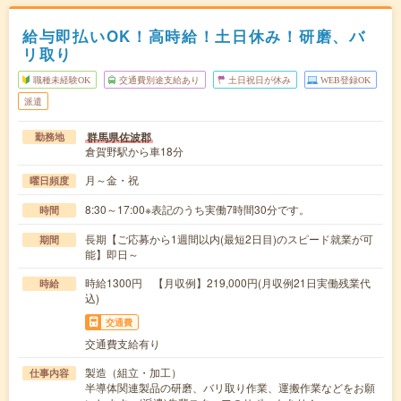
給与即払いOK！高時給！土日休み！研磨、バ
リ取り
職種未経験OK
交通費別途支給あり
土日祝日が休み
WEB登録OK
派遣
群馬県佐波郡
勤務地
倉賀野駅から車18分
月～金・祝
曜日頻度
8:30～17:00※表記のうち実働7時間30分です。
時間
長期【ご応募から1週間以内(最短2日目)のスピード就業が可
期間
能】即日～
時給1300円 【月収例】219,000円(月収例21日実働残業代
時給
込)
交通費
交通費支給有り
製造（組立・加工）
仕事内容
半導体関連製品の研磨、バリ取り作業、運搬作業などをお願