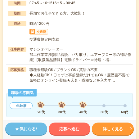
07:45～16:1516:15～00:45
時間
長期でお仕事できる方、大歓迎！
期間
時給1200円
時給
交通費
交通費規定内支給
マシンオペレーター
仕事内容
加工作業業務(部品着脱、バリ取り、エアーブロー等の補助作
業)【取扱製品情報】電動ドライバー≪待遇・福…
職種未経験OK / ブランクOK / 英語力不要
応募資格
◆未経験OK！〇まずは事前登録だけでもOK！履歴書不要で
気軽にオンライン登録★氏名・職種などを入力す…
職場の雰囲気
年齢層
20代
30代
40代
50代
60代
気になる!
応募へ進む
詳しく見る