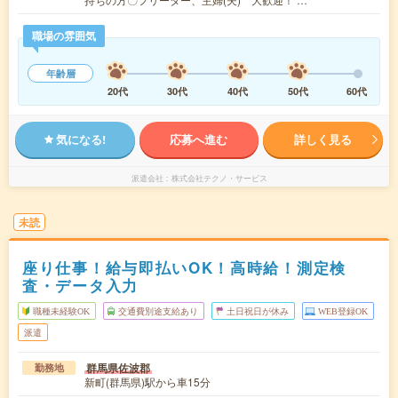
職場の雰囲気
年齢層
20代
30代
40代
50代
60代
気になる!
応募へ進む
詳しく見る
派遣会社
株式会社テクノ・サービス
未読
座り仕事！給与即払いOK！高時給！測定検
査・データ入力
職種未経験OK
交通費別途支給あり
土日祝日が休み
WEB登録OK
派遣
群馬県佐波郡
勤務地
新町(群馬県)駅から車15分