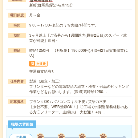
新町(群馬県)駅から車15分
月～金
曜日頻度
9:00～17:00※表記のうち実働7時間です。
時間
3ヶ月以上【ご応募から1週間以内(最短2日目)のスピード就
期間
業が可能】即日～
時給1250円 【月収例】196,000円(月収例21日実働残業代
時給
込)
交通費
交通費支給有り
製造（組立・加工）
仕事内容
プリンターなどの電気製品の組立・検査・部品のピッキング
作業などをお願いします。(派遣)高時給1250…
ブランクOK / パソコンスキル不要 / 英語力不要
応募資格
【来社不要、WEB登録OK！】〇工場での製造業務経験のあ
る方〇フリーター、主婦(夫) 大歓迎！ ※お…
職場の雰囲気
年齢層