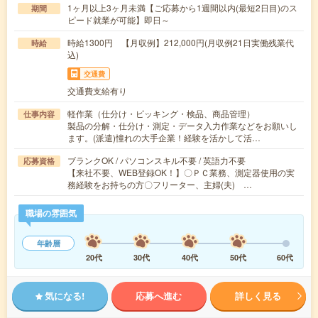
1ヶ月以上3ヶ月未満【ご応募から1週間以内(最短2日目)のス
期間
ピード就業が可能】即日～
時給1300円 【月収例】212,000円(月収例21日実働残業代
時給
込)
交通費
交通費支給有り
軽作業（仕分け・ピッキング・検品、商品管理）
仕事内容
製品の分解・仕分け・測定・データ入力作業などをお願いし
ます。(派遣)憧れの大手企業！経験を活かして活…
ブランクOK / パソコンスキル不要 / 英語力不要
応募資格
【来社不要、WEB登録OK！】〇ＰＣ業務、測定器使用の実
務経験をお持ちの方〇フリーター、主婦(夫) …
職場の雰囲気
年齢層
20代
30代
40代
50代
60代
気になる!
応募へ進む
詳しく見る