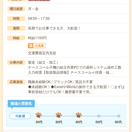
月～金
曜日頻度
09:00～17:30
時間
長期でお仕事できる方、大歓迎！
期間
時給1150円
時給
交通費
交通費規定内支給
製造（組立・加工）
仕事内容
ナースコール子機の組立作業PCでの基幹システム操作工数
入力程度【取扱製品情報】ナースコール≪待遇・福…
職種未経験OK / ブランクOK / 英語力不要
応募資格
◆未経験OK！◆ExcelやWordの操作できる方歓迎！〇まずは
事前登録だけでもOK！履歴書不要で気…
職場の雰囲気
年齢層
20代
30代
40代
50代
60代