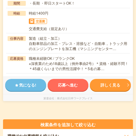
・長期 ・即日スタートOK！
期間
時給1400円
時給
交通費
交通費支給（規定あり）
製造（組立・加工）
仕事内容
自動車部品の加工・プレス・溶接など・自動車，トラック用
のエンジンプレートを加工機（マシニングセンター…
職種未経験OK / ブランクOK
応募資格
※深夜業のため18歳以上（例外事由2号）＊資格・経験不問！
＊45歳くらいまでの男性活躍中！＊5名の募…
気になる!
応募へ進む
詳しく見る
派遣会社
株式会社日本ワークプレイス
検索条件を追加して絞り込む
職種
でお仕事情報を絞り込む