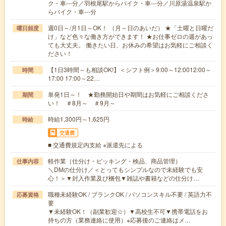
ク・車---分／羽根尾駅からバイク・車---分／川原湯温泉駅か
らバイク・車---分
週0日～/月1日～OK！ （月～日のあいだ） ★「土曜と日曜だ
曜日頻度
け」など色々な働き方ができます！ ★お仕事ゼロの週があっ
ても大丈夫。 働きたい日、お休みの希望はお気軽にご相談く
ださい！
【1日3時間～も相談OK!】＜シフト例＞9:00～12:0012:00～
時間
17:00 17:00～22…
単発1日～！ ★勤務開始日や期間はお気軽にご相談くださ
期間
い！ ＃8月～ ＃9月～
時給1,300円～1,625円
時給
交通費
■ 交通費規定内支給 ※派遣先による
軽作業（仕分け・ピッキング・検品、商品管理）
仕事内容
＼DMの仕分け／＜とってもシンプルなので未経験でも安
心！＞▼封入作業及び梱包▼雑誌や書籍などの仕分け…
職種未経験OK / ブランクOK / パソコンスキル不要 / 英語力不
応募資格
要
▼未経験OK！（副業歓迎☆）▼高校生不可▼携帯電話をお
持ちの方（業務連絡に使用）※応募後のご連絡はメ…