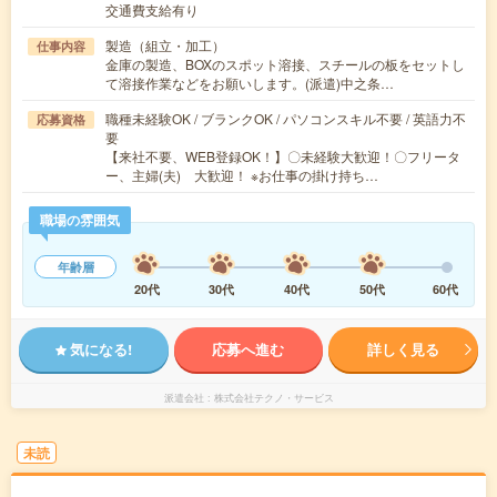
交通費支給有り
製造（組立・加工）
仕事内容
金庫の製造、BOXのスポット溶接、スチールの板をセットし
て溶接作業などをお願いします。(派遣)中之条…
職種未経験OK / ブランクOK / パソコンスキル不要 / 英語力不
応募資格
要
【来社不要、WEB登録OK！】〇未経験大歓迎！〇フリータ
ー、主婦(夫) 大歓迎！ ※お仕事の掛け持ち…
職場の雰囲気
年齢層
20代
30代
40代
50代
60代
気になる!
応募へ進む
詳しく見る
派遣会社
株式会社テクノ・サービス
未読