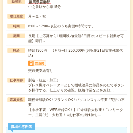
群馬県吾妻郡
勤務地
中之条駅から車15分
月～金・祝
曜日頻度
8:00～17:00※表記のうち実働8時間です。
時間
長期【ご応募から1週間以内(最短2日目)のスピード就業が可
期間
能】即日～
時給1300円 【月収例】250,000円(月収例21日実働残業代
時給
込)
交通費
交通費支給有り
製造（組立・加工）
仕事内容
プレス機オペレーターとして機械治具に部品をのせてボタン
を操作する、仕上がりの確認、脱着作業などをお願…
職種未経験OK / ブランクOK / パソコンスキル不要 / 英語力不
応募資格
要
【来社不要、WEB登録OK！】〇未経験大歓迎！〇フリータ
ー、主婦(夫) 大歓迎！ ※お仕事の掛け持ち…
職場の雰囲気