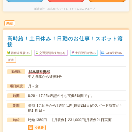
派遣会社
株式会社バイトレ（キャムコムグループ）
未読
高時給！土日休み！日勤のお仕事！スポット溶
接
職種未経験OK
交通費別途支給あり
土日祝日が休み
WEB登録OK
派遣
群馬県吾妻郡
勤務地
中之条駅から徒歩8分
月～金
曜日頻度
8:20～17:25※表記のうち実働8時間です。
時間
長期【ご応募から1週間以内(最短2日目)のスピード就業が可
期間
能】即日～
時給1380円 【月収例】231,000円(月収例21日実働)
時給
交通費