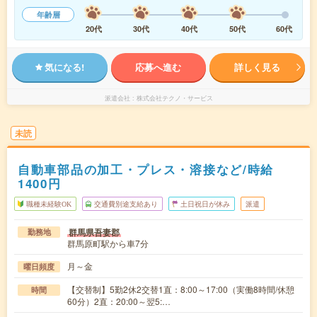
年齢層
20代
30代
40代
50代
60代
気になる!
応募へ進む
詳しく見る
派遣会社
株式会社テクノ・サービス
未読
自動車部品の加工・プレス・溶接など/時給
1400円
職種未経験OK
交通費別途支給あり
土日祝日が休み
派遣
群馬県吾妻郡
勤務地
群馬原町駅から車7分
月～金
曜日頻度
【交替制】5勤2休2交替1直：8:00～17:00（実働8時間/休憩
時間
60分）2直：20:00～翌5:…