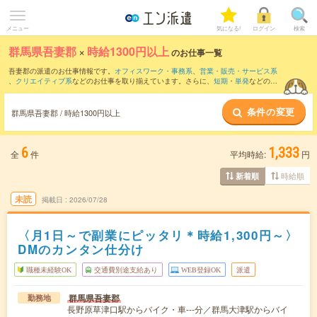
メニュー
気になる!
ログイン
検索
群馬県吾妻郡
×
時給1300円以上
のお仕事一覧
吾妻郡の派遣のお仕事情報です。
オフィスワーク・事務系
、
営業・販売・サービス系
、
クリエイティブ系
などのお仕事を取り揃えています。さらに、
短期
・
単発
などの期
間や、
職種未経験OK
などのこだわり条件で絞り込んでいただけます。
条件の変更
群馬県吾妻郡 / 時給1300円以上
6
1,333
全
件
平均時給:
円
時給順
新着順
未読
掲載日
2026/07/28
〈月1日～で副業にピッタリ＊時給1,300円～〉
DMのカンタン仕分け
職種未経験OK
交通費別途支給あり
WEB登録OK
派遣
群馬県吾妻郡
勤務地
長野原草津口駅からバイク・車---分／群馬大津駅からバイ