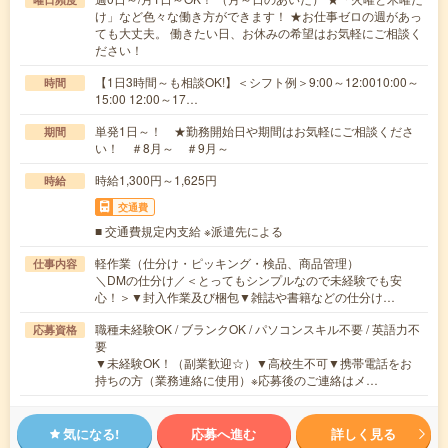
け」など色々な働き方ができます！ ★お仕事ゼロの週があっ
ても大丈夫。 働きたい日、お休みの希望はお気軽にご相談く
ださい！
【1日3時間～も相談OK!】＜シフト例＞9:00～12:0010:00～
時間
15:00 12:00～17…
単発1日～！ ★勤務開始日や期間はお気軽にご相談くださ
期間
い！ ＃8月～ ＃9月～
時給1,300円～1,625円
時給
交通費
■ 交通費規定内支給 ※派遣先による
軽作業（仕分け・ピッキング・検品、商品管理）
仕事内容
＼DMの仕分け／＜とってもシンプルなので未経験でも安
心！＞▼封入作業及び梱包▼雑誌や書籍などの仕分け…
職種未経験OK / ブランクOK / パソコンスキル不要 / 英語力不
応募資格
要
▼未経験OK！（副業歓迎☆）▼高校生不可▼携帯電話をお
持ちの方（業務連絡に使用）※応募後のご連絡はメ…
気になる!
応募へ進む
詳しく見る