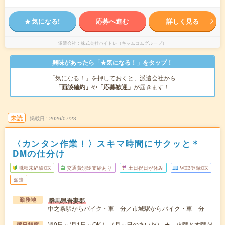
気になる!
応募へ進む
詳しく見る
派遣会社
株式会社バイトレ（キャムコムグループ）
興味があったら「★気になる！」をタップ！
「気になる！」を押しておくと、派遣会社から
「面談確約」
や
「応募歓迎」
が届きます！
未読
掲載日
2026/07/23
〈カンタン作業！〉スキマ時間にサクッと＊
DMの仕分け
職種未経験OK
交通費別途支給あり
土日祝日が休み
WEB登録OK
派遣
群馬県吾妻郡
勤務地
中之条駅からバイク・車---分／市城駅からバイク・車---分
週0日～/月1日～OK！ （月～日のあいだ） ★「火曜と木曜だ
曜日頻度