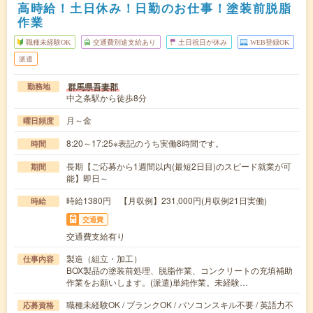
高時給！土日休み！日勤のお仕事！塗装前脱脂
作業
職種未経験OK
交通費別途支給あり
土日祝日が休み
WEB登録OK
派遣
群馬県吾妻郡
勤務地
中之条駅から徒歩8分
月～金
曜日頻度
8:20～17:25※表記のうち実働8時間です。
時間
長期【ご応募から1週間以内(最短2日目)のスピード就業が可
期間
能】即日～
時給1380円 【月収例】231,000円(月収例21日実働)
時給
交通費
交通費支給有り
製造（組立・加工）
仕事内容
BOX製品の塗装前処理、脱脂作業、コンクリートの充填補助
作業をお願いします。(派遣)単純作業。未経験…
職種未経験OK / ブランクOK / パソコンスキル不要 / 英語力不
応募資格