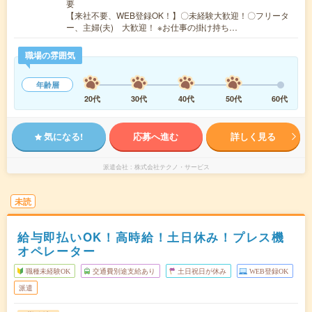
要
【来社不要、WEB登録OK！】〇未経験大歓迎！〇フリータ
ー、主婦(夫) 大歓迎！ ※お仕事の掛け持ち…
職場の雰囲気
年齢層
20代
30代
40代
50代
60代
気になる!
応募へ進む
詳しく見る
派遣会社
株式会社テクノ・サービス
未読
給与即払いOK！高時給！土日休み！プレス機
オペレーター
職種未経験OK
交通費別途支給あり
土日祝日が休み
WEB登録OK
派遣