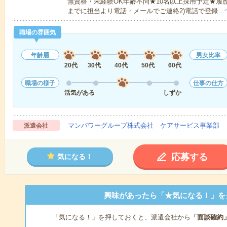
無資格・未経験OK年齢不問★10名以上採用予定★履
までに担当より電話・メールでご連絡2)電話で登録…
職場の雰囲気
年齢層
男女比率
20代
30代
40代
50代
60代
職場の様子
仕事の仕方
活気がある
しずか
マンパワーグループ株式会社 ケアサービス事業部 
派遣会社
応募する
気になる！
興味があったら「★気になる！」を
「気になる！」を押しておくと、派遣会社から
「面談確約