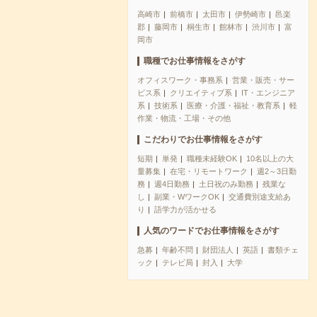
高崎市
前橋市
太田市
伊勢崎市
邑楽
郡
藤岡市
桐生市
館林市
渋川市
富
岡市
職種でお仕事情報をさがす
オフィスワーク・事務系
営業・販売・サー
ビス系
クリエイティブ系
IT・エンジニア
系
技術系
医療・介護・福祉・教育系
軽
作業・物流・工場・その他
こだわりでお仕事情報をさがす
短期
単発
職種未経験OK
10名以上の大
量募集
在宅・リモートワーク
週2～3日勤
務
週4日勤務
土日祝のみ勤務
残業な
し
副業・WワークOK
交通費別途支給あ
り
語学力が活かせる
人気のワードでお仕事情報をさがす
急募
年齢不問
財団法人
英語
書類チェ
ック
テレビ局
封入
大学