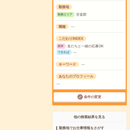
勤務地
甘楽郡
勤務エリア
職種
---
こだわりINDEX
友だちと一緒の応募OK
絶対
---
できれば
キーワード
---
あなたのプロフィール
---
条件の変更
他の検索結果を見る
勤務地でお仕事情報をさがす