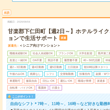
未読
掲載日
2026/08/04
甘楽郡下仁田町【週2日～】ホテルライ
ョンで生活サポート
派遣
＜シニア向けマンション＞
派遣先
職種未経験OK
社会人未経験OK
ブランクOK
大学生歓迎
既卒第二
友達と一緒OK
OA不要
英語不要
履歴書不要
40～50代活躍
6
週2～3日勤務
週4日勤務
週5日勤務
土日祝休
朝10時以降スタート
午後のみOK
残業なし
シフト
交替制勤務
扶養控内
副業・Wワ
車通勤可
服装自由
日払いOK
週払いOK
職場が禁煙
派遣多
自転車・バイクOK
看護師
介護士
ここがポイント！
自由なシフト＊7時～、11時～、16時～など好きな勤務