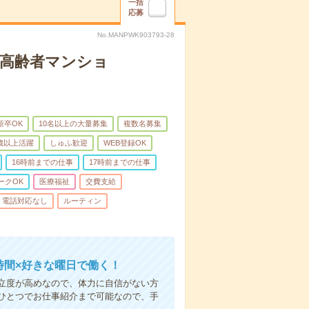
一括
応募
No.MANPWK903793-28
な高齢者マンショ
新卒OK
10名以上の大量募集
複数名募集
0歳以上活躍
しゅふ歓迎
WEB登録OK
16時前までの仕事
17時前までの仕事
ークOK
医療福祉
交費支給
電話対応なし
ルーティン
時間×好きな曜日で働く！
立度が高めなので、体力に自信がない方
ひとつでお仕事紹介まで可能なので、手