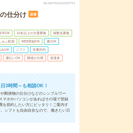
No.BAIT8110420GT21
Mの仕分け
派遣
新卒OK
10名以上の大量募集
複数名募集
しゅふ歓迎
WEB登録OK
週1OK
のみOK
シフト
扶養控内
週払いOK
職場が分煙
派遣多
日3時間～も相談OK！
理や郵便物の仕分けなどのシンプルワー
スマホやパソコンがあればその場で登録
費を節約したい方にピッタリ！ご案内す
す。シフトも自由自在なので、働きたい日