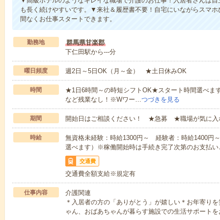
▼高級ホテルのようなキレイな職場で介護のお仕事！入居者さんは自
も長く続けやすいです。▼来社＆履歴書不要！自宅にいながらスマホ
間なくお仕事スタートできます。
勤務地
群馬県甘楽郡
下仁田駅から---分
曜日頻度
週2日～5日OK（月～金） ★土日休みOK
時間
★1日6時間～の時短シフトOK★スタート時間選べます！7:00～1
など残業なし！※Wワー…
つづきを見る
期間
開始日はご相談ください！ ★急募 ★職場が気に入
時給
無資格未経験：時給1300円～ 経験者：時給1400
選べます）※稼働開始時は手続き完了次第のお支払い
交通費
交通費全額支給※規定有
仕事内容
介護関連
＊入居者の方の「ありがとう」が嬉しい＊お年寄りを
ゃん、おばあちゃんが暮らす施設での生活サポートを