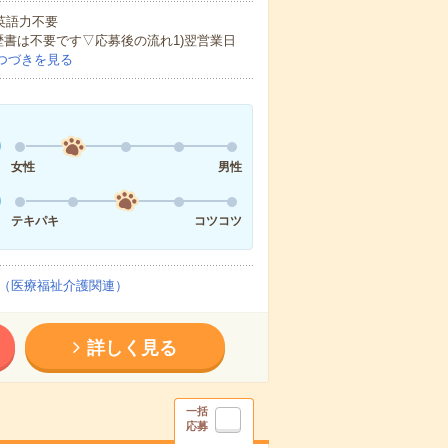
 英語力不要
歴書は不要です▽応募後の流れ1)翌営業日
つづきを見る
女性
男性
テキパキ
コツコツ
（医療福祉介護関連）
詳しく見る
一括
応募