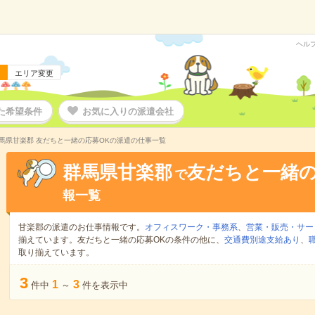
ヘル
エリア変更
た希望条件
お気に入りの派遣会社
馬県甘楽郡 友だちと一緒の応募OKの派遣の仕事一覧
群馬県甘楽郡
友だちと一緒の
で
報一覧
甘楽郡の派遣のお仕事情報です。
オフィスワーク・事務系
、
営業・販売・サー
揃えています。友だちと一緒の応募OKの条件の他に、
交通費別途支給あり
、
取り揃えています。
3
1
3
件中
～
件を表示中