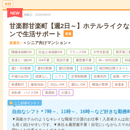
未読
NEW
掲載日
2026/08/05
甘楽郡甘楽町【週2日～】ホテルライク
ンで生活サポート
派遣
＜シニア向けマンション＞
派遣先
職種未経験OK
社会人未経験OK
ブランクOK
大学生歓迎
既卒第二
友達と一緒OK
OA不要
英語不要
履歴書不要
40～50代活躍
6
週2～3日勤務
週4日勤務
週5日勤務
土日祝休
朝10時以降スタート
午後のみOK
残業なし
シフト
交替制勤務
扶養控内
副業・Wワ
車通勤可
服装自由
日払いOK
週払いOK
職場が禁煙
派遣多
自転車・バイクOK
看護師
介護士
ここがポイント！
自由なシフト＊7時～、11時～、16時～など好きな勤務
▼高級ホテルのようなキレイな職場で介護のお仕事！入居者さんは自
も長く続けやすいです。▼来社＆履歴書不要！自宅にいながらスマホ