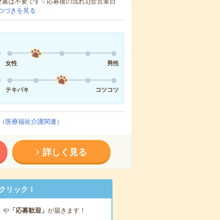
歴書は不要です▽応募後の流れ1)翌営業日
つづきを見る
女性
男性
テキパキ
コツコツ
（医療福祉介護関連）
詳しく見る
クリック！
」
や
「応募歓迎」
が届きます！