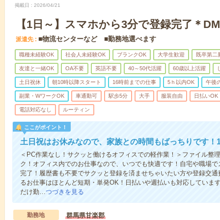
掲載日
2026/04/21
【1日～】スマホから3分で登録完了＊D
■物流センターなど ■勤務地選べます
派遣先
職種未経験OK
社会人未経験OK
ブランクOK
大学生歓迎
既卒第二
友達と一緒OK
OA不要
英語不要
40～50代活躍
60歳以上活躍
土日祝休
朝10時以降スタート
16時前までの仕事
5ｈ以内OK
午後
副業・WワークOK
車通勤可
駅歩5分
大手
服装自由
日払いOK
電話対応なし
ルーティン
ここがポイント！
土日祝はお休みなので、家族との時間もばっちりです！1
＜PC作業なし！サクッと働けるオフィスでの軽作業！＞ファイル整
ク！オフィス内でのお仕事なので、いつでも快適です！自宅や職場で
完了！履歴書も不要でサクッと登録を済ませちゃいたい方や登録交通
るお仕事はほとんど短期・単発OK！日払いや週払いも対応していま
だけ勤…
つづきを見る
勤務地
群馬県甘楽郡