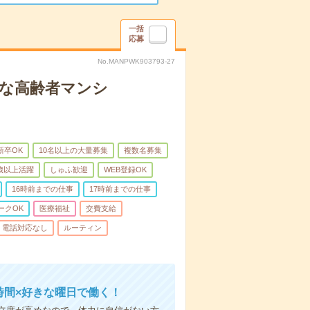
一括
応募
No.MANPWK903793-27
クな高齢者マンシ
新卒OK
10名以上の大量募集
複数名募集
0歳以上活躍
しゅふ歓迎
WEB登録OK
16時前までの仕事
17時前までの仕事
ークOK
医療福祉
交費支給
電話対応なし
ルーティン
時間×好きな曜日で働く！