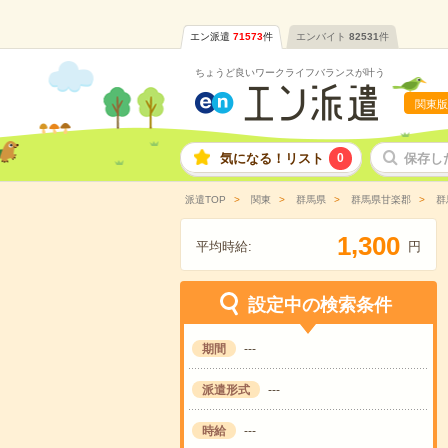
エン派遣
71573
件
エンバイト
82531
件
ちょうど良いワークライフバランスが叶う
関東版
気になる！リスト
0
保存し
派遣TOP
関東
群馬県
群馬県甘楽郡
群
,
1
3
0
0
平均時給:
円
設定中の検索条件
期間
---
派遣形式
---
時給
---