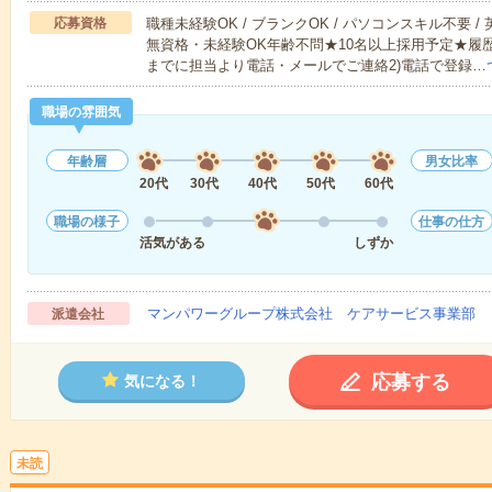
応募資格
職種未経験OK / ブランクOK / パソコンスキル不要 /
無資格・未経験OK年齢不問★10名以上採用予定★履
までに担当より電話・メールでご連絡2)電話で登録…
職場の雰囲気
年齢層
男女比率
20代
30代
40代
50代
60代
職場の様子
仕事の仕方
活気がある
しずか
マンパワーグループ株式会社 ケアサービス事業部 
派遣会社
応募する
気になる！
未読