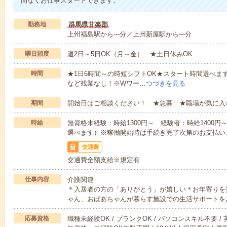
間なくお仕事スタートできます。
勤務地
群馬県甘楽郡
上州福島駅から---分／上州新屋駅から---分
曜日頻度
週2日～5日OK（月～金） ★土日休みOK
時間
★1日6時間～の時短シフトOK★スタート時間選べます！7:00～1
など残業なし！※Wワー…
つづきを見る
期間
開始日はご相談ください！ ★急募 ★職場が気に入
時給
無資格未経験：時給1300円～ 経験者：時給1400
選べます）※稼働開始時は手続き完了次第のお支払い
交通費
交通費全額支給※規定有
仕事内容
介護関連
＊入居者の方の「ありがとう」が嬉しい＊お年寄りを
ゃん、おばあちゃんが暮らす施設での生活サポートを
応募資格
職種未経験OK / ブランクOK / パソコンスキル不要 /