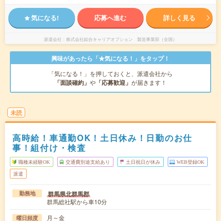
気になる!
応募へ進む
詳しく見る
派遣会社
株式会社綜合キャリアオプション 製造事業部（全国）
興味があったら「★気になる！」をタップ！
「気になる！」を押しておくと、派遣会社から
「面談確約」
や
「応募歓迎」
が届きます！
未読
高時給！車通勤OK！土日休み！日勤のお仕
事！組付け・検査
職種未経験OK
交通費別途支給あり
土日祝日が休み
WEB登録OK
派遣
群馬県北群馬郡
勤務地
群馬総社駅から車10分
月～金
曜日頻度