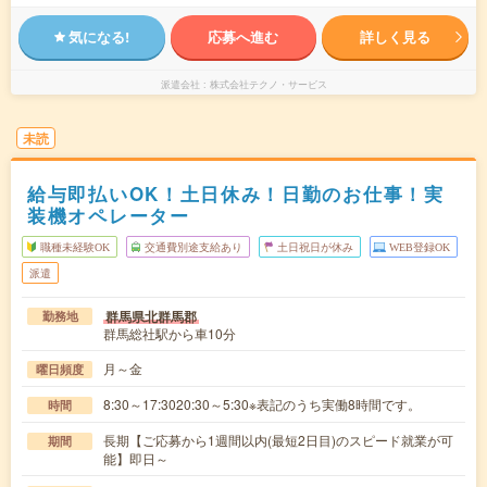
気になる!
応募へ進む
詳しく見る
派遣会社
株式会社テクノ・サービス
未読
給与即払いOK！土日休み！日勤のお仕事！実
装機オペレーター
職種未経験OK
交通費別途支給あり
土日祝日が休み
WEB登録OK
派遣
群馬県北群馬郡
勤務地
群馬総社駅から車10分
月～金
曜日頻度
8:30～17:3020:30～5:30※表記のうち実働8時間です。
時間
長期【ご応募から1週間以内(最短2日目)のスピード就業が可
期間
能】即日～