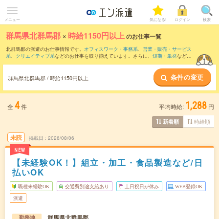
メニュー
気になる!
ログイン
検索
群馬県北群馬郡
×
時給1150円以上
のお仕事一覧
北群馬郡の派遣のお仕事情報です。
オフィスワーク・事務系
、
営業・販売・サービス
系
、
クリエイティブ系
などのお仕事を取り揃えています。さらに、
短期
・
単発
などの
期間や、
職種未経験OK
などのこだわり条件で絞り込んでいただけます。
条件の変更
群馬県北群馬郡 / 時給1150円以上
4
1,288
全
件
平均時給:
円
時給順
新着順
未読
掲載日
2026/08/06
NEW
【未経験OK！】組立・加工・食品製造など/日
払いOK
職種未経験OK
交通費別途支給あり
土日祝日が休み
WEB登録OK
派遣
群馬県北群馬郡
勤務地