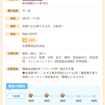
新前橋駅から車16分
月～金
曜日頻度
08:30～17:30
時間
長期でお仕事できる方、大歓迎！
期間
時給1300円
時給
交通費
交通費規定内支給
製造（組立・加工）
仕事内容
はんだ付け、検査、分割、組立、梱包、部品組付け、部品管
理、マシンオペレーター【取扱製品情報】半導体製…
職種未経験OK / ブランクOK / 英語力不要
応募資格
◆未経験OK！〇まずは事前登録だけでもOK！履歴書不要で
気軽にオンライン登録★氏名・職種などを入力す…
職場の雰囲気
年齢層
20代
30代
40代
50代
60代