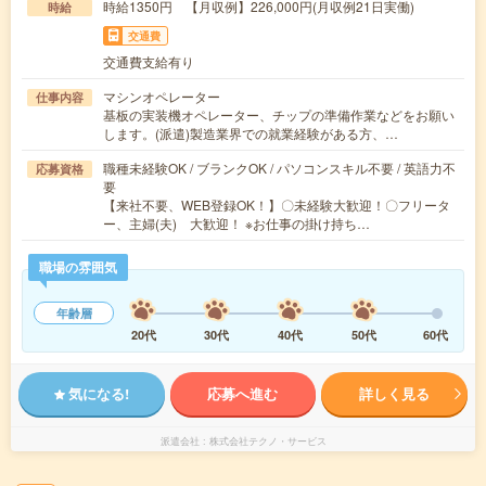
時給1350円 【月収例】226,000円(月収例21日実働)
時給
交通費
交通費支給有り
マシンオペレーター
仕事内容
基板の実装機オペレーター、チップの準備作業などをお願い
します。(派遣)製造業界での就業経験がある方、…
職種未経験OK / ブランクOK / パソコンスキル不要 / 英語力不
応募資格
要
【来社不要、WEB登録OK！】〇未経験大歓迎！〇フリータ
ー、主婦(夫) 大歓迎！ ※お仕事の掛け持ち…
職場の雰囲気
年齢層
20代
30代
40代
50代
60代
気になる!
応募へ進む
詳しく見る
派遣会社
株式会社テクノ・サービス