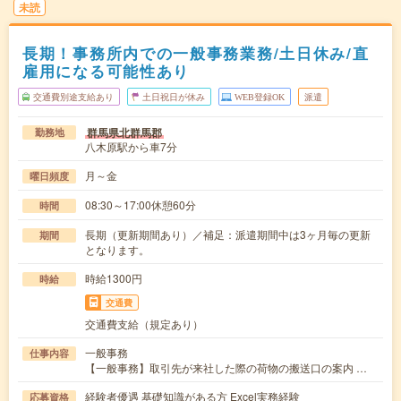
未読
長期！事務所内での一般事務業務/土日休み/直
雇用になる可能性あり
交通費別途支給あり
土日祝日が休み
WEB登録OK
派遣
群馬県北群馬郡
勤務地
八木原駅から車7分
月～金
曜日頻度
08:30～17:00休憩60分
時間
長期（更新期間あり）／補足：派遣期間中は3ヶ月毎の更新
期間
となります。
時給1300円
時給
交通費
交通費支給（規定あり）
一般事務
仕事内容
【一般事務】取引先が来社した際の荷物の搬送口の案内 …
経験者優遇 基礎知識がある方 Excel実務経験
応募資格