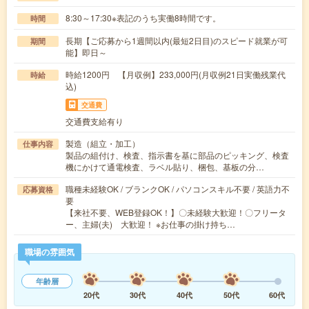
8:30～17:30※表記のうち実働8時間です。
時間
長期【ご応募から1週間以内(最短2日目)のスピード就業が可
期間
能】即日～
時給1200円 【月収例】233,000円(月収例21日実働残業代
時給
込)
交通費
交通費支給有り
製造（組立・加工）
仕事内容
製品の組付け、検査、指示書を基に部品のピッキング、検査
機にかけて通電検査、ラベル貼り、梱包、基板の分…
職種未経験OK / ブランクOK / パソコンスキル不要 / 英語力不
応募資格
要
【来社不要、WEB登録OK！】〇未経験大歓迎！〇フリータ
ー、主婦(夫) 大歓迎！ ※お仕事の掛け持ち…
職場の雰囲気
年齢層
20代
30代
40代
50代
60代