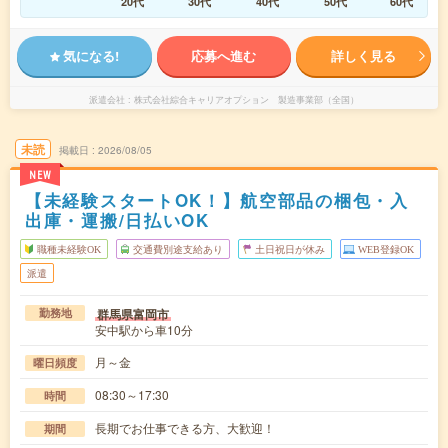
20代
30代
40代
50代
60代
気になる!
応募へ進む
詳しく見る
派遣会社
株式会社綜合キャリアオプション 製造事業部（全国）
未読
掲載日
2026/08/05
NEW
【未経験スタートOK！】航空部品の梱包・入
出庫・運搬/日払いOK
職種未経験OK
交通費別途支給あり
土日祝日が休み
WEB登録OK
派遣
群馬県富岡市
勤務地
安中駅から車10分
月～金
曜日頻度
08:30～17:30
時間
長期でお仕事できる方、大歓迎！
期間