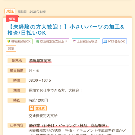
未読
掲載日
2026/08/05
NEW
【未経験の方大歓迎！】小さいパーツの加工&
検査/日払いOK
職種未経験OK
交通費別途支給あり
土日祝日が休み
WEB登録OK
派遣
群馬県富岡市
勤務地
月～金
曜日頻度
08:00～16:45
時間
長期でお仕事できる方、大歓迎！
期間
時給1200円
時給
交通費
交通費規定内支給
軽作業（仕分け・ピッキング・検品、商品管理）
仕事内容
医療機器製品の試験・評価・ドキュメント作成資料作成がメ