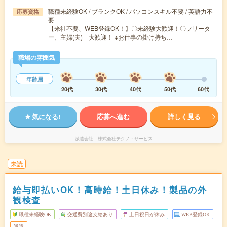
職種未経験OK / ブランクOK / パソコンスキル不要 / 英語力不
応募資格
要
【来社不要、WEB登録OK！】〇未経験大歓迎！〇フリータ
ー、主婦(夫) 大歓迎！ ※お仕事の掛け持ち…
職場の雰囲気
年齢層
20代
30代
40代
50代
60代
気になる!
応募へ進む
詳しく見る
派遣会社
株式会社テクノ・サービス
未読
給与即払いOK！高時給！土日休み！製品の外
観検査
職種未経験OK
交通費別途支給あり
土日祝日が休み
WEB登録OK
派遣