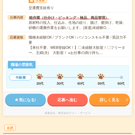
交通費
交通費支給有り
軽作業（仕分け・ピッキング・検品、商品管理）
仕事内容
原材料の投入、仕込み、生地の絞り、揚げ、蜜掛け、乾燥、
砂糖の運搬作業をお願いします。(派遣)未経験O…
職種未経験OK / ブランクOK / パソコンスキル不要 / 英語力不
応募資格
要
【来社不要、WEB登録OK！】〇未経験大歓迎！〇フリータ
ー、主婦(夫) 大歓迎！ ※お仕事の掛け持ち…
職場の雰囲気
年齢層
20代
30代
40代
50代
60代
気になる!
応募へ進む
詳しく見る
派遣会社
株式会社テクノ・サービス
未読