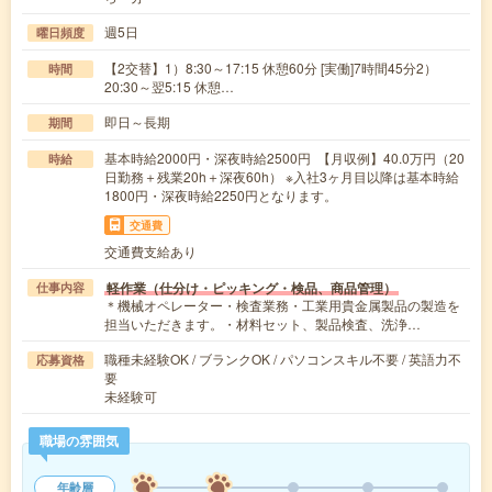
週5日
曜日頻度
【2交替】1）8:30～17:15 休憩60分 [実働]7時間45分2）
時間
20:30～翌5:15 休憩…
即日～長期
期間
基本時給2000円・深夜時給2500円 【月収例】40.0万円（20
時給
日勤務＋残業20h＋深夜60h） ※入社3ヶ月目以降は基本時給
1800円・深夜時給2250円となります。
交通費
交通費支給あり
軽作業（仕分け・ピッキング・検品、商品管理）
仕事内容
＊機械オペレーター・検査業務・工業用貴金属製品の製造を
担当いただきます。・材料セット、製品検査、洗浄…
職種未経験OK / ブランクOK / パソコンスキル不要 / 英語力不
応募資格
要
未経験可
職場の雰囲気
年齢層