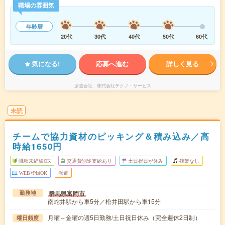
職場の雰囲気
年齢層
20代
30代
40代
50代
60代
気になる!
応募へ進む
詳しく見る
派遣会社
株式会社テクノ・サービス
未読
チームで協力資材のピッキング＆積み込み／高
時給1650円
職種未経験OK
交通費別途支給あり
土日祝日が休み
残業なし
WEB登録OK
派遣
群馬県富岡市
勤務地
南蛇井駅から車5分／松井田駅から車15分
月曜～金曜の週5日勤務/土日祝日休み（完全週休2日制）
曜日頻度