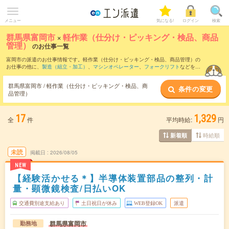
メニュー
気になる!
ログイン
検索
群馬県富岡市
×
軽作業（仕分け・ピッキング・検品、商品
管理）
のお仕事一覧
富岡市の派遣のお仕事情報です。軽作業（仕分け・ピッキング・検品、商品管理）の
お仕事の他に、
製造（組立・加工）
、
マシンオペレーター
、
フォークリフト
などを取
り揃えています。さらに、
短期
・
単発
などの期間や、
職種未経験OK
などのこだわり条
件で絞り込んでいただけます。職種辞典：
軽作業（仕分け・ピッキング・検品、商品
群馬県富岡市 / 軽作業（仕分け・ピッキング・検品、商
条件の変更
管理）のお仕事とは？とは？
品管理）
17
1,329
全
件
平均時給:
円
時給順
新着順
未読
掲載日
2026/08/05
NEW
【経験活かせる＊】半導体装置部品の整列・計
量・顕微鏡検査/日払いOK
交通費別途支給あり
土日祝日が休み
WEB登録OK
派遣
群馬県富岡市
勤務地