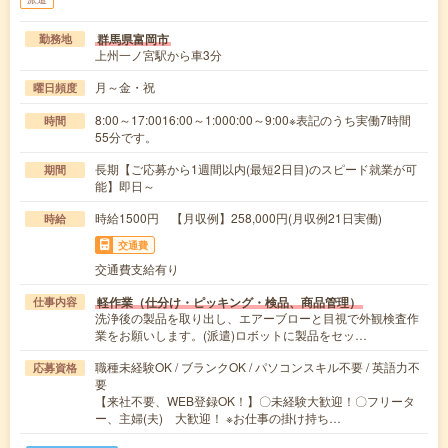
群馬県富岡市
勤務地
上州一ノ宮駅から車3分
月～金・祝
曜日頻度
8:00～17:0016:00～1:000:00～9:00※表記のうち実働7時間
時間
55分です。
長期【ご応募から1週間以内(最短2日目)のスピード就業が可
期間
能】即日～
時給1500円 【月収例】258,000円(月収例21日実働)
時給
交通費
交通費支給有り
軽作業（仕分け・ピッキング・検品、商品管理）
仕事内容
洗浄後の製品を取り出し、エアーブローと目視で外観検査作
業をお願いします。(派遣)ロボットに製品をセッ…
職種未経験OK / ブランクOK / パソコンスキル不要 / 英語力不
応募資格
要
【来社不要、WEB登録OK！】〇未経験大歓迎！〇フリータ
ー、主婦(夫) 大歓迎！ ※お仕事の掛け持ち…