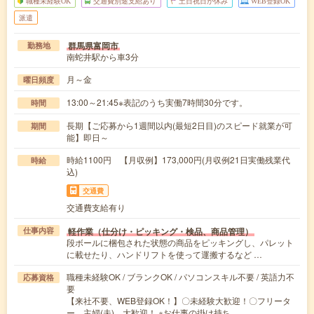
職種未経験OK
交通費別途支給あり
土日祝日が休み
WEB登録OK
派遣
群馬県富岡市
勤務地
南蛇井駅から車3分
月～金
曜日頻度
13:00～21:45※表記のうち実働7時間30分です。
時間
長期【ご応募から1週間以内(最短2日目)のスピード就業が可
期間
能】即日～
時給1100円 【月収例】173,000円(月収例21日実働残業代
時給
込)
交通費
交通費支給有り
軽作業（仕分け・ピッキング・検品、商品管理）
仕事内容
段ボールに梱包された状態の商品をピッキングし、パレット
に載せたり、ハンドリフトを使って運搬するなど …
職種未経験OK / ブランクOK / パソコンスキル不要 / 英語力不
応募資格
要
【来社不要、WEB登録OK！】〇未経験大歓迎！〇フリータ
ー、主婦(夫) 大歓迎！ ※お仕事の掛け持ち…