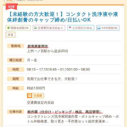
NEW
【未経験の方大歓迎！】コンタクト洗浄液や液
体絆創膏のキャップ締め/日払いOK
職種未経験OK
交通費別途支給あり
土日祝日が休み
WEB登録OK
派遣
群馬県富岡市
勤務地
上州一ノ宮駅から徒歩20分
月～金
曜日頻度
08:15～17:1516:45～01:1501:00～08:30
時間
長期でお仕事できる方、大歓迎！
期間
時給1300円
時給
交通費
交通費規定内支給
軽作業（仕分け・ピッキング・検品、商品管理）
仕事内容
コンタクトレンズ洗浄液関連作業・ボトルキャップ締め・ボ
トル外観検査、取り置き・手作業セット組作業液体…