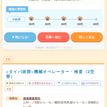
職場の雰囲気
年齢層
20代
30代
40代
50代
60代
気になる!
応募へ進む
詳しく見る
派遣会社
株式会社テクノ・サービス
未読
<タイパ抜群>機械オペレーター・検査（2交
替）
職種未経験OK
交通費別途支給あり
土日祝日が休み
WEB登録OK
派遣
群馬県富岡市
勤務地
上州一ノ宮駅から---分／磯部(群馬県)駅から---分／高崎駅か
ら---分