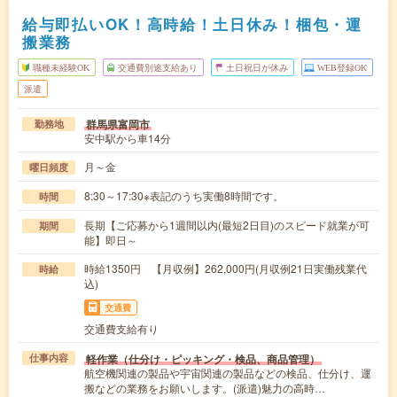
給与即払いOK！高時給！土日休み！梱包・運
搬業務
職種未経験OK
交通費別途支給あり
土日祝日が休み
WEB登録OK
派遣
群馬県富岡市
勤務地
安中駅から車14分
月～金
曜日頻度
8:30～17:30※表記のうち実働8時間です。
時間
長期【ご応募から1週間以内(最短2日目)のスピード就業が可
期間
能】即日～
時給1350円 【月収例】262,000円(月収例21日実働残業代
時給
込)
交通費
交通費支給有り
軽作業（仕分け・ピッキング・検品、商品管理）
仕事内容
航空機関連の製品や宇宙関連の製品などの検品、仕分け、運
搬などの業務をお願いします。(派遣)魅力の高時…