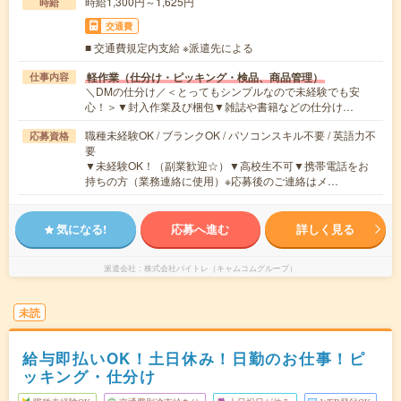
時給1,300円～1,625円
時給
交通費
■ 交通費規定内支給 ※派遣先による
軽作業（仕分け・ピッキング・検品、商品管理）
仕事内容
＼DMの仕分け／＜とってもシンプルなので未経験でも安
心！＞▼封入作業及び梱包▼雑誌や書籍などの仕分け…
職種未経験OK / ブランクOK / パソコンスキル不要 / 英語力不
応募資格
要
▼未経験OK！（副業歓迎☆）▼高校生不可▼携帯電話をお
持ちの方（業務連絡に使用）※応募後のご連絡はメ…
気になる!
応募へ進む
詳しく見る
派遣会社
株式会社バイトレ（キャムコムグループ）
未読
給与即払いOK！土日休み！日勤のお仕事！ピ
ッキング・仕分け