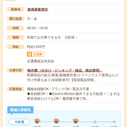
群馬県富岡市
勤務地
月～金
曜日頻度
08:00～16:45
時間
長期でお仕事できる方、大歓迎！
期間
時給1200円
時給
交通費
交通費規定内支給
軽作業（仕分け・ピッキング・検品、商品管理）
仕事内容
医療部品の組立/検査(顕微鏡作業)クリーンウエア着用はんだ
付け作業もあり(未経験者可)【取扱製品情報…
職種未経験OK / ブランクOK / 英語力不要
応募資格
◆未経験OK！◆ExcelやWordの操作できる方歓迎！〇まずは
事前登録だけでもOK！履歴書不要で気…
職場の雰囲気
年齢層