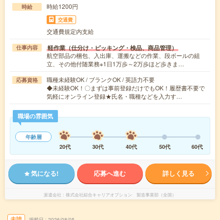
時給1200円
時給
交通費
交通費規定内支給
軽作業（仕分け・ピッキング・検品、商品管理）
仕事内容
航空部品の梱包、入出庫、運搬などの作業、段ボールの組
立、その他付随業務※1日1万歩～2万歩ほど歩きま…
職種未経験OK / ブランクOK / 英語力不要
応募資格
◆未経験OK！〇まずは事前登録だけでもOK！履歴書不要で
気軽にオンライン登録★氏名・職種などを入力す…
職場の雰囲気
年齢層
20代
30代
40代
50代
60代
気になる!
応募へ進む
詳しく見る
派遣会社
株式会社綜合キャリアオプション 製造事業部（全国）
未読
掲載日
2026/08/05