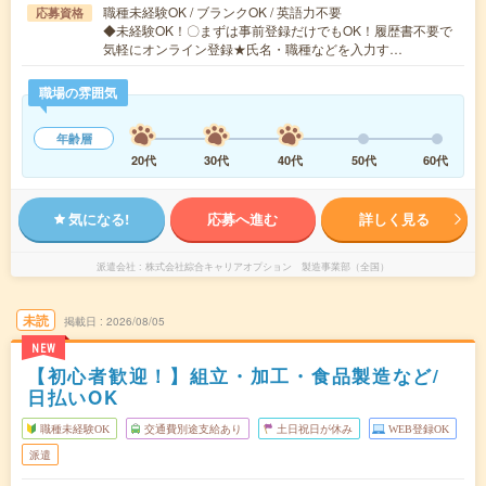
職種未経験OK / ブランクOK / 英語力不要
応募資格
◆未経験OK！〇まずは事前登録だけでもOK！履歴書不要で
気軽にオンライン登録★氏名・職種などを入力す…
職場の雰囲気
年齢層
20代
30代
40代
50代
60代
気になる!
応募へ進む
詳しく見る
派遣会社
株式会社綜合キャリアオプション 製造事業部（全国）
未読
掲載日
2026/08/05
NEW
【初心者歓迎！】組立・加工・食品製造など/
日払いOK
職種未経験OK
交通費別途支給あり
土日祝日が休み
WEB登録OK
派遣