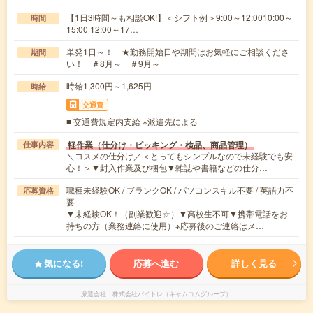
【1日3時間～も相談OK!】＜シフト例＞9:00～12:0010:00～
時間
15:00 12:00～17…
単発1日～！ ★勤務開始日や期間はお気軽にご相談くださ
期間
い！ ＃8月～ ＃9月～
時給1,300円～1,625円
時給
交通費
■ 交通費規定内支給 ※派遣先による
軽作業（仕分け・ピッキング・検品、商品管理）
仕事内容
＼コスメの仕分け／＜とってもシンプルなので未経験でも安
心！＞▼封入作業及び梱包▼雑誌や書籍などの仕分…
職種未経験OK / ブランクOK / パソコンスキル不要 / 英語力不
応募資格
要
▼未経験OK！（副業歓迎☆）▼高校生不可▼携帯電話をお
持ちの方（業務連絡に使用）※応募後のご連絡はメ…
気になる!
応募へ進む
詳しく見る
派遣会社
株式会社バイトレ（キャムコムグループ）