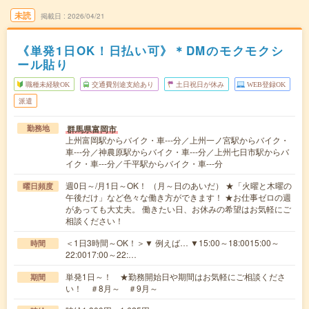
未読
掲載日
2026/04/21
《単発1日OK！日払い可》＊DMのモクモクシ
ール貼り
職種未経験OK
交通費別途支給あり
土日祝日が休み
WEB登録OK
派遣
群馬県富岡市
勤務地
上州富岡駅からバイク・車---分／上州一ノ宮駅からバイク・
車---分／神農原駅からバイク・車---分／上州七日市駅からバ
イク・車---分／千平駅からバイク・車---分
週0日～/月1日～OK！ （月～日のあいだ） ★「火曜と木曜の
曜日頻度
午後だけ」など色々な働き方ができます！ ★お仕事ゼロの週
があっても大丈夫。 働きたい日、お休みの希望はお気軽にご
相談ください！
＜1日3時間～OK！＞▼ 例えば… ▼15:00～18:0015:00～
時間
22:0017:00～22:…
単発1日～！ ★勤務開始日や期間はお気軽にご相談くださ
期間
い！ ＃8月～ ＃9月～