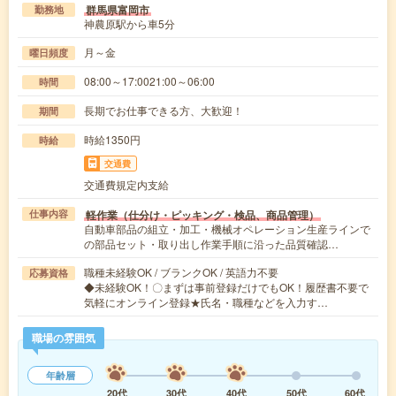
群馬県富岡市
勤務地
神農原駅から車5分
月～金
曜日頻度
08:00～17:0021:00～06:00
時間
長期でお仕事できる方、大歓迎！
期間
時給1350円
時給
交通費
交通費規定内支給
軽作業（仕分け・ピッキング・検品、商品管理）
仕事内容
自動車部品の組立・加工・機械オペレーション生産ラインで
の部品セット・取り出し作業手順に沿った品質確認…
職種未経験OK / ブランクOK / 英語力不要
応募資格
◆未経験OK！〇まずは事前登録だけでもOK！履歴書不要で
気軽にオンライン登録★氏名・職種などを入力す…
職場の雰囲気
年齢層
20代
30代
40代
50代
60代