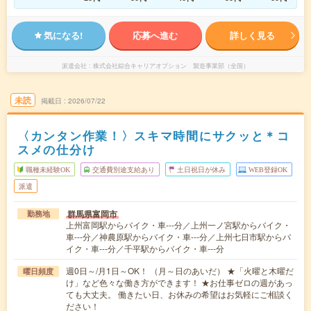
気になる!
応募へ進む
詳しく見る
派遣会社
株式会社綜合キャリアオプション 製造事業部（全国）
未読
掲載日
2026/07/22
〈カンタン作業！〉スキマ時間にサクッと＊コ
スメの仕分け
職種未経験OK
交通費別途支給あり
土日祝日が休み
WEB登録OK
派遣
群馬県富岡市
勤務地
上州富岡駅からバイク・車---分／上州一ノ宮駅からバイク・
車---分／神農原駅からバイク・車---分／上州七日市駅からバ
イク・車---分／千平駅からバイク・車---分
週0日～/月1日～OK！ （月～日のあいだ） ★「火曜と木曜だ
曜日頻度
け」など色々な働き方ができます！ ★お仕事ゼロの週があっ
ても大丈夫。 働きたい日、お休みの希望はお気軽にご相談く
ださい！