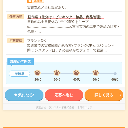
交通費
実費支給／当社規定あり。
軽作業（仕分け・ピッキング・検品、商品管理）
仕事内容
日勤のみ土日祝休み1年中25℃をキープ
ο………………………………ο富岡市内の工場で製品の組立・
包装・…
ブランクOK
応募資格
製造業での実務経験がある方※ブランクOK※ポジション不
問 ランスタッドは、きめ細やかなフォローで就業…
職場の雰囲気
年齢層
20代
30代
40代
50代
60代
気になる!
応募へ進む
詳しく見る
派遣会社
ランスタッド株式会社 北日本エリア