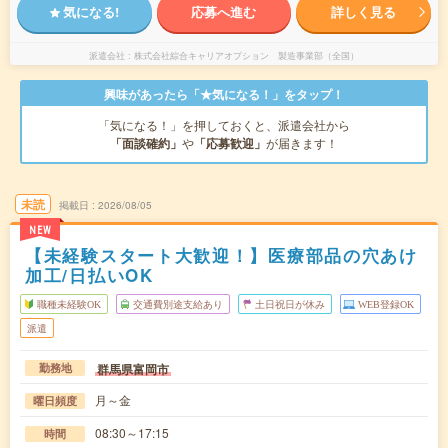
気になる!
応募へ進む
詳しく見る
派遣会社
株式会社綜合キャリアオプション 製造事業部（全国）
興味があったら「★気になる！」をタップ！
「気になる！」を押しておくと、派遣会社から
「面談確約」
や
「応募歓迎」
が届きます！
未読
掲載日
2026/08/05
NEW
【未経験スタート大歓迎！】医療部品の穴あけ
加工/日払いOK
職種未経験OK
交通費別途支給あり
土日祝日が休み
WEB登録OK
派遣
群馬県富岡市
勤務地
月～金
曜日頻度
08:30～17:15
時間