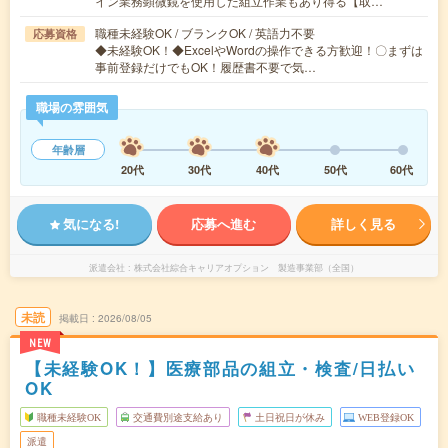
イン業務顕微鏡を使用した組立作業もあり得る【取…
職種未経験OK / ブランクOK / 英語力不要
応募資格
◆未経験OK！◆ExcelやWordの操作できる方歓迎！〇まずは
事前登録だけでもOK！履歴書不要で気…
職場の雰囲気
年齢層
20代
30代
40代
50代
60代
気になる!
応募へ進む
詳しく見る
派遣会社
株式会社綜合キャリアオプション 製造事業部（全国）
未読
掲載日
2026/08/05
NEW
【未経験OK！】医療部品の組立・検査/日払い
OK
職種未経験OK
交通費別途支給あり
土日祝日が休み
WEB登録OK
派遣