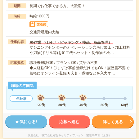
長期でお仕事できる方、大歓迎！
期間
時給1200円
時給
交通費
交通費規定内支給
軽作業（仕分け・ピッキング・検品、商品管理）
仕事内容
マシニングセンターのオペレーション穴あけ加工・加工材料
や刃物(ドリル等)を加工機へセット・制作物の検…
職種未経験OK / ブランクOK / 英語力不要
応募資格
◆未経験OK！〇まずは事前登録だけでもOK！履歴書不要で
気軽にオンライン登録★氏名・職種などを入力す…
職場の雰囲気
年齢層
20代
30代
40代
50代
60代
気になる!
応募へ進む
詳しく見る
派遣会社
株式会社綜合キャリアオプション 製造事業部（全国）