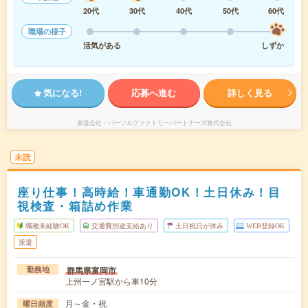
20代
30代
40代
50代
60代
職場の様子
活気がある
しずか
気になる!
応募へ進む
詳しく見る
派遣会社
パーソルファクトリーパートナーズ株式会社
未読
座り仕事！高時給！車通勤OK！土日休み！目
視検査・箱詰め作業
職種未経験OK
交通費別途支給あり
土日祝日が休み
WEB登録OK
派遣
群馬県富岡市
勤務地
上州一ノ宮駅から車10分
月～金・祝
曜日頻度