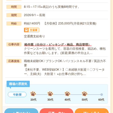
8:15～17:15※表記のうち実働8時間です。
時間
2026/9/1～長期
期間
時給1400円 【月収例】235,000円(月収例21日実働)
時給
交通費
交通費支給有り
軽作業（仕分け・ピッキング・検品、商品管理）
仕事内容
クリーンスーツを着用して、容器の目視検査、箱詰め、梱包
作業などをお願いします。(派遣)業務の半分は人…
職種未経験OK / ブランクOK / パソコンスキル不要 / 英語力不
応募資格
要
【来社不要、WEB登録OK！】〇未経験大歓迎！〇フリータ
ー、主婦(夫) 大歓迎！ ※お仕事の掛け持ち…
職場の雰囲気
年齢層
20代
30代
40代
50代
60代