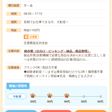
月～金
曜日頻度
08:30～17:15
時間
長期でお仕事できる方、大歓迎！
期間
時給1150円
時給
交通費
交通費規定内支給
軽作業（仕分け・ピッキング・検品、商品管理）
仕事内容
振込作業(自動機械で必要な部品を決められた位置に正しく並
べる作業のサポート)精密部品の計量(部品のカ…
ブランクOK / 英語力不要
応募資格
◆経験者歓迎！〇まずは事前登録だけでもOK！履歴書不要
で気軽にオンライン登録★氏名・職種などを入力す…
職場の雰囲気
年齢層
20代
30代
40代
50代
60代