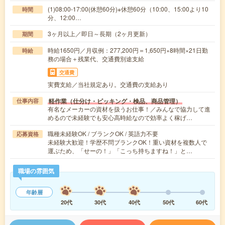
(1)08:00-17:00(休憩60分)※休憩60分（10:00、15:00より10
時間
分、12:00…
3ヶ月以上／即日～長期（2ヶ月更新）
期間
時給1650円／月収例：277,200円＝1,650円×8時間×21日勤
時給
務の場合＋残業代、交通費別途支給
交通費
実費支給／当社規定あり。交通費の支給あり
軽作業（仕分け・ピッキング・検品、商品管理）
仕事内容
有名なメーカーの資材を扱うお仕事！／みんなで協力して進
めるので未経験でも安心高時給なので効率よく稼げ…
職種未経験OK / ブランクOK / 英語力不要
応募資格
未経験大歓迎！学歴不問ブランクOK！重い資材を複数人で
運ぶため、「せーの！」「こっち持ちますね！」と…
職場の雰囲気
年齢層
20代
30代
40代
50代
60代