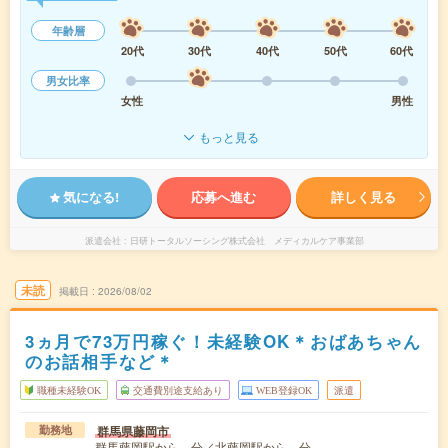
年齢層
20代
30代
40代
50代
60代
男女比率
女性
男性
もっと見る
気になる!
応募へ進む
詳しく見る
派遣会社
日研トータルソーシング株式会社 メディカルケア事業部
未読
掲載日
2026/08/02
3ヵ月で73万円稼ぐ！未経験OK＊おばあちゃん
のお話相手など＊
職種未経験OK
交通費別途支給あり
WEB登録OK
派遣
群馬県藤岡市
勤務地
群馬藤岡駅から---分／北藤岡駅から---分