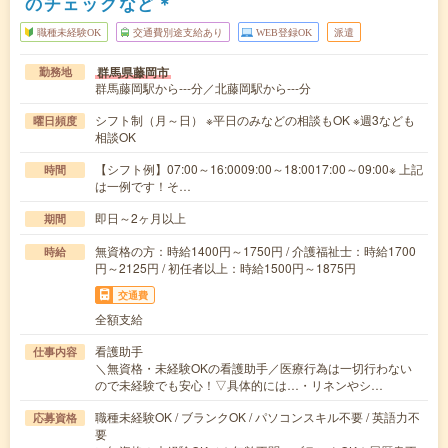
のチェックなど＊
職種未経験OK
交通費別途支給あり
WEB登録OK
派遣
群馬県藤岡市
勤務地
群馬藤岡駅から---分／北藤岡駅から---分
シフト制（月～日） ※平日のみなどの相談もOK ※週3なども
曜日頻度
相談OK
【シフト例】07:00～16:0009:00～18:0017:00～09:00※ 上記
時間
は一例です！そ…
即日～2ヶ月以上
期間
無資格の方：時給1400円～1750円 / 介護福祉士：時給1700
時給
円～2125円 / 初任者以上：時給1500円～1875円
交通費
全額支給
看護助手
仕事内容
＼無資格・未経験OKの看護助手／医療行為は一切行わない
ので未経験でも安心！▽具体的には…・リネンやシ…
職種未経験OK / ブランクOK / パソコンスキル不要 / 英語力不
応募資格
要