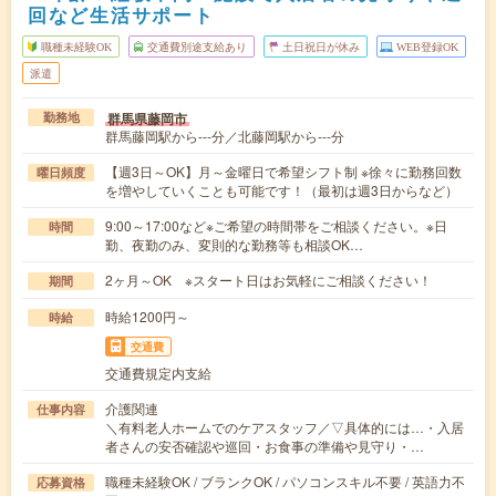
回など生活サポート
職種未経験OK
交通費別途支給あり
土日祝日が休み
WEB登録OK
派遣
群馬県藤岡市
勤務地
群馬藤岡駅から---分／北藤岡駅から---分
【週3日～OK】月～金曜日で希望シフト制 ※徐々に勤務回数
曜日頻度
を増やしていくことも可能です！（最初は週3日からなど）
9:00～17:00など※ご希望の時間帯をご相談ください。※日
時間
勤、夜勤のみ、変則的な勤務等も相談OK…
2ヶ月～OK ※スタート日はお気軽にご相談ください！
期間
時給1200円～
時給
交通費
交通費規定内支給
介護関連
仕事内容
＼有料老人ホームでのケアスタッフ／▽具体的には…・入居
者さんの安否確認や巡回・お食事の準備や見守り・…
職種未経験OK / ブランクOK / パソコンスキル不要 / 英語力不
応募資格