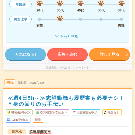
年齢層
20代
30代
40代
50代
60代
男女比率
女性
男性
もっと見る
気になる!
応募へ進む
詳しく見る
派遣会社
株式会社ニッソーネット
未読
掲載日
2026/08/01
≪週4日5h～≫志望動機も履歴書も必要ナシ！
＊身の回りのお手伝い
職種未経験OK
交通費別途支給あり
土日祝日が休み
残業なし
WEB登録OK
派遣
群馬県藤岡市
勤務地