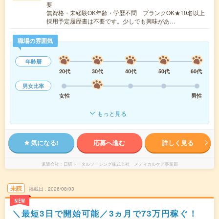
要
無資格・未経験OK年齢・学歴不問 ブランクOK★10名以上
採用予定履歴書は不要です。少しでも興味があ…
職場の雰囲気
年齢層
20代
30代
40代
50代
60代
男女比率
女性
男性
もっと見る
気になる!
応募へ進む
詳しく見る
派遣会社
日研トータルソーシング株式会社 メディカルケア事業部
未読
掲載日
2026/08/03
NEW
＼最短3日で開始可能／3ヵ月で73万円稼ぐ！