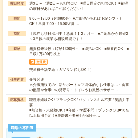
週3日～（週2日～も相談OK） ■曜日固定の相談OK！ ■希望
曜日頻度
の曜日があればご相談ください！
9:00～18:00（休憩60分）■ご希望があれば下記シフトも
時間
OK！早番 7:00～16:00遅番 …
【現在も積極採用中！急募！】2カ月～ ■ご応募から最短2
期間
～3日後の就業も相談可能です！
無資格未経験：時給1300円～ ■週払いOK ■扶養内OK ■
時給
日収1万400円以上
交通費
交通費全額支給（ガソリン代もOK！）
介護関連
仕事内容
≪介護施設での生活サポート≫▽具体的なお仕事は…・食事
の配膳や食事中の見守り・トイレやお風呂のサポー…
職種未経験OK / ブランクOK / パソコンスキル不要 / 英語力不
応募資格
要
■無資格・未経験OK！■年齢・学歴不問！ブランクOK!■10名
以上採用予定！■履歴書不要■社会保険完…
職場の雰囲気