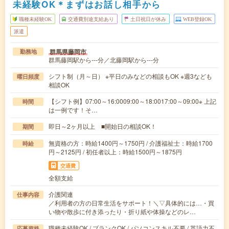
未経験OK＊まずはお話し相手から
職種未経験OK
交通費別途支給あり
土日祝日が休み
WEB登録OK
派遣
群馬県藤岡市
勤務地
群馬藤岡駅から---分／北藤岡駅から---分
シフト制（月～日） ※平日のみなどの相談もOK ※週3なども
曜日頻度
相談OK
【シフト例】07:00～16:0009:00～18:0017:00～09:00※ 上記
時間
は一例です！そ…
即日～2ヶ月以上 ■開始日の相談OK！
期間
無資格の方：時給1400円～1750円 / 介護福祉士：時給1700
時給
円～2125円 / 初任者以上：時給1500円～1875円
交通費
全額支給
介護関連
仕事内容
／利用者の方の日常生活をサポート！＼▽具体的には…・買
い物や散歩に付き添ったり・折り紙や体操などのレ…
職種未経験OK / ブランクOK / パソコンスキル不要 / 英語力不
応募資格