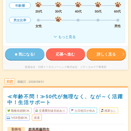
年齢層
20代
30代
40代
50代
60代
男女比率
女性
男性
もっと見る
気になる!
応募へ進む
詳しく見る
派遣会社
日研トータルソーシング株式会社 メディカルケア事業部
未読
掲載日
2026/08/01
≪年齢不問！≫50代が無理なく、なが～く活躍
中！生活サポート
職種未経験OK
交通費別途支給あり
土日祝日が休み
残業なし
WEB登録OK
派遣
群馬県藤岡市
勤務地