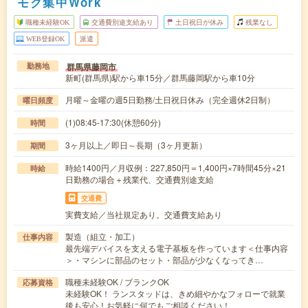
モク集中Work
職種未経験OK
交通費別途支給あり
土日祝日が休み
残業なし
WEB登録OK
派遣
群馬県藤岡市
勤務地
新町(群馬県)駅から車15分／群馬藤岡駅から車10分
月曜～金曜の週5日勤務/土日祝日休み（完全週休2日制）
曜日頻度
(1)08:45-17:30(休憩60分)
時間
3ヶ月以上／即日～長期（3ヶ月更新）
期間
時給1400円／月収例：227,850円＝1,400円×7時間45分×21
時給
日勤務の場合＋残業代、交通費別途支給
交通費
実費支給／当社規定あり。交通費支給あり
製造（組立・加工）
仕事内容
最先端デバイスを支える電子基板を作っています＜仕事内容
＞・マシンに部品のセット・部品が少なくなってき…
職種未経験OK / ブランクOK
応募資格
未経験OK！ ランスタッドは、きめ細やかなフォローで就業
後も安心！お気軽に何でもご相談ください！