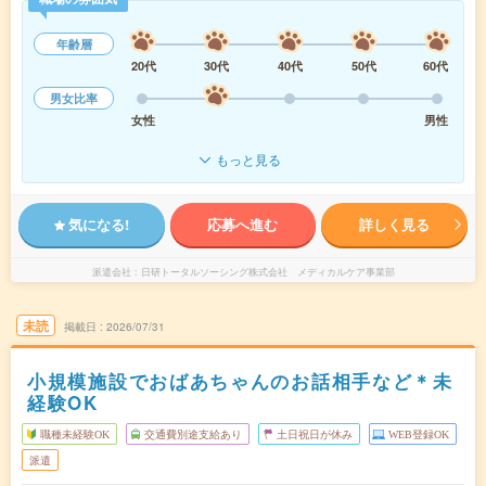
年齢層
20代
30代
40代
50代
60代
男女比率
女性
男性
もっと見る
気になる!
応募へ進む
詳しく見る
派遣会社
日研トータルソーシング株式会社 メディカルケア事業部
未読
掲載日
2026/07/31
小規模施設でおばあちゃんのお話相手など＊未
経験OK
職種未経験OK
交通費別途支給あり
土日祝日が休み
WEB登録OK
派遣