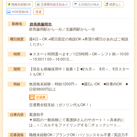
職種未経験OK
交通費別途支給あり
土日祝日が休み
残業なし
WEB登録OK
派遣
群馬県藤岡市
勤務地
群馬藤岡駅から---分／北藤岡駅から---分
週4日～OK ※曜日固定の相談OK ※希望の曜日があればご相談
曜日頻度
ください
★スタート時間選べます／1日5時間～OK～シフト例～10:00
時間
～15:0011:00～16:0012…
【現在も積極採用中！急募！】■2カ月～ 8月～、9月スター
期間
トもOK！
無資格未経験：時給1200円～ ■週払いOK ■扶養内OK ■
時給
日収9600円以上
交通費
交通費全額支給（ガソリン代もOK！）
看護助手
仕事内容
▼病院の一般病棟にて看護師さんのサポート！＜具体的に
は…＞〇カルテをファイリングする〇チェックシート…
職種未経験OK / ブランクOK / パソコンスキル不要 / 英語力不
応募資格