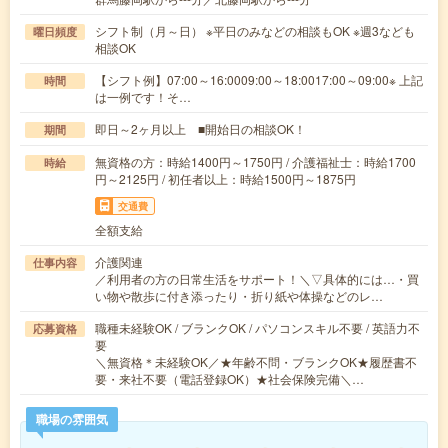
シフト制（月～日） ※平日のみなどの相談もOK ※週3なども
曜日頻度
相談OK
【シフト例】07:00～16:0009:00～18:0017:00～09:00※ 上記
時間
は一例です！そ…
即日～2ヶ月以上 ■開始日の相談OK！
期間
無資格の方：時給1400円～1750円 / 介護福祉士：時給1700
時給
円～2125円 / 初任者以上：時給1500円～1875円
交通費
全額支給
介護関連
仕事内容
／利用者の方の日常生活をサポート！＼▽具体的には…・買
い物や散歩に付き添ったり・折り紙や体操などのレ…
職種未経験OK / ブランクOK / パソコンスキル不要 / 英語力不
応募資格
要
＼無資格＊未経験OK／★年齢不問・ブランクOK★履歴書不
要・来社不要（電話登録OK）★社会保険完備＼…
職場の雰囲気