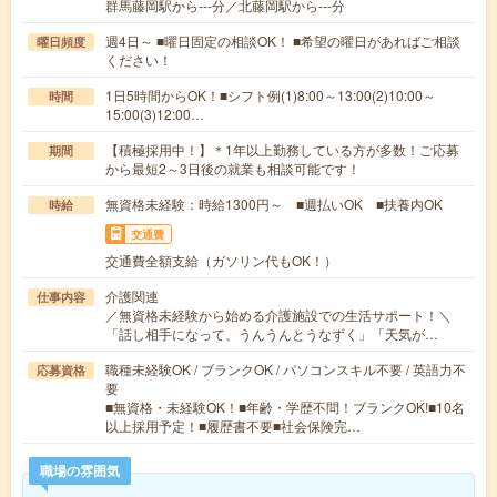
群馬藤岡駅から---分／北藤岡駅から---分
週4日～ ■曜日固定の相談OK！ ■希望の曜日があればご相談
曜日頻度
ください！
1日5時間からOK！■シフト例(1)8:00～13:00(2)10:00～
時間
15:00(3)12:00…
【積極採用中！】＊1年以上勤務している方が多数！ご応募
期間
から最短2～3日後の就業も相談可能です！
無資格未経験：時給1300円～ ■週払いOK ■扶養内OK
時給
交通費
交通費全額支給（ガソリン代もOK！）
介護関連
仕事内容
／無資格未経験から始める介護施設での生活サポート！＼
「話し相手になって、うんうんとうなずく」「天気が…
職種未経験OK / ブランクOK / パソコンスキル不要 / 英語力不
応募資格
要
■無資格・未経験OK！■年齢・学歴不問！ブランクOK!■10名
以上採用予定！■履歴書不要■社会保険完…
職場の雰囲気