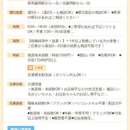
群馬藤岡駅から---分／北藤岡駅から---分
週3日～（週2日～も相談OK） ■曜日固定の相談OK！ ■希望
曜日頻度
の曜日があればご相談ください！
9:00～18:00（休憩60分）■ご希望があれば下記シフトも
時間
OK！早番 7:00～16:00遅番 …
【積極採用中！急募！】＊1年以上勤務している方が多数！
期間
ご応募から最短2～3日後の就業も相談可能です！
無資格未経験：時給1300円～ ■週払いOK ■扶養内OK ■
時給
日収1万400円以上
交通費
交通費全額支給（ガソリン代もOK！）
介護関連
仕事内容
＜無資格・未経験OK！お話相手などの生活支援＞ 施設にい
るおじいちゃん・おばあちゃんのお話し相手など…
職種未経験OK / ブランクOK / パソコンスキル不要 / 英語力不
応募資格
要
■無資格・未経験OK！■年齢・学歴不問！ブランクOK!■10名
以上採用予定！■履歴書不要■社会保険完…
職場の雰囲気