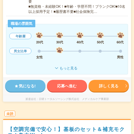
要
■無資格・未経験OK！■年齢・学歴不問！ブランクOK!■10名
以上採用予定！■履歴書不要■社会保険完…
職場の雰囲気
年齢層
20代
30代
40代
50代
60代
男女比率
女性
男性
もっと見る
気になる!
応募へ進む
詳しく見る
派遣会社
日研トータルソーシング株式会社 メディカルケア事業部
未読
【空調完備で安心！】基板のセット＆補充モク