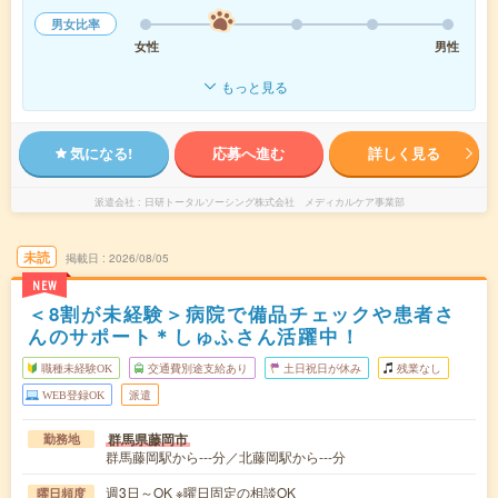
男女比率
女性
男性
もっと見る
気になる!
応募へ進む
詳しく見る
派遣会社
日研トータルソーシング株式会社 メディカルケア事業部
未読
掲載日
2026/08/05
NEW
＜8割が未経験＞病院で備品チェックや患者さ
んのサポート＊しゅふさん活躍中！
職種未経験OK
交通費別途支給あり
土日祝日が休み
残業なし
WEB登録OK
派遣
群馬県藤岡市
勤務地
群馬藤岡駅から---分／北藤岡駅から---分
週3日～OK ※曜日固定の相談OK
曜日頻度