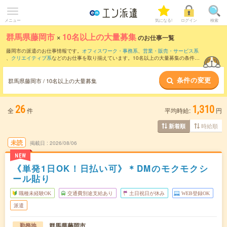
メニュー
気になる!
ログイン
検索
群馬県藤岡市
×
10名以上の大量募集
のお仕事一覧
藤岡市の派遣のお仕事情報です。
オフィスワーク・事務系
、
営業・販売・サービス系
、
クリエイティブ系
などのお仕事を取り揃えています。10名以上の大量募集の条件の
他に、
交通費別途支給あり
、
職種未経験OK
、
友だちと一緒の応募OK
などのこだわり
条件も取り揃えています。
条件の変更
群馬県藤岡市 / 10名以上の大量募集
26
1,310
全
件
平均時給:
円
時給順
新着順
未読
掲載日
2026/08/06
NEW
《単発1日OK！日払い可》＊DMのモクモクシ
ール貼り
職種未経験OK
交通費別途支給あり
土日祝日が休み
WEB登録OK
派遣
群馬県藤岡市
勤務地