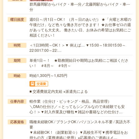
群馬藤岡駅からバイク・車---分／北藤岡駅からバイク・車---
分
週0日～/月1日～OK！ （月～日のあいだ） ★「火曜と木曜の
曜日頻度
午後だけ」など色々な働き方ができます！ ★お仕事ゼロの週
があっても大丈夫。 働きたい日、お休みの希望はお気軽にご
相談ください！
＜1日3時間～OK！＞▼ 例えば… ▼15:00～18:0015:00～
時間
22:0017:00～22:…
単発1日～！ ★勤務開始日や期間はお気軽にご相談くださ
期間
い！ ＃8月～ ＃9月～
時給1,300円～1,625円
時給
交通費
■ 交通費規定内支給 ※派遣先による
軽作業（仕分け・ピッキング・検品、商品管理）
仕事内容
＼DMの仕分け／＜とってもシンプルなので未経験でも安
心！＞▼封入作業及び梱包▼雑誌や書籍などの仕分け…
職種未経験OK / ブランクOK / パソコンスキル不要 / 英語力不
応募資格
要
▼未経験OK！（副業歓迎☆）▼高校生不可▼携帯電話をお
持ちの方（業務連絡に使用）※応募後のご連絡はメ…