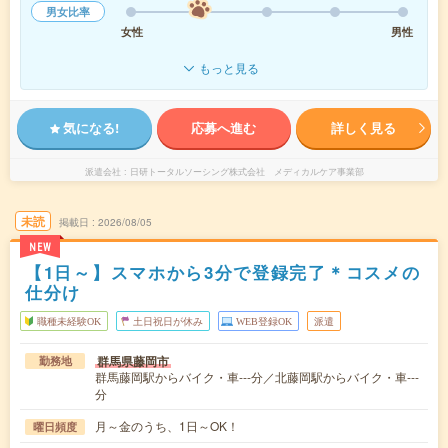
男女比率
女性
男性
もっと見る
気になる!
応募へ進む
詳しく見る
派遣会社
日研トータルソーシング株式会社 メディカルケア事業部
未読
掲載日
2026/08/05
NEW
【1日～】スマホから3分で登録完了＊コスメの
仕分け
職種未経験OK
土日祝日が休み
WEB登録OK
派遣
群馬県藤岡市
勤務地
群馬藤岡駅からバイク・車---分／北藤岡駅からバイク・車---
分
月～金のうち、1日～OK！
曜日頻度