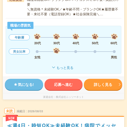
要
＼無資格＊未経験OK／★年齢不問・ブランクOK★履歴書不
要・来社不要（電話登録OK）★社会保険完備＼…
職場の雰囲気
年齢層
20代
30代
40代
50代
60代
男女比率
女性
男性
もっと見る
気になる!
応募へ進む
詳しく見る
派遣会社
株式会社ニッソーネット
未読
掲載日
2026/08/03
NEW
≪週4日・時短OK≫未経験OK！病院でメッセ