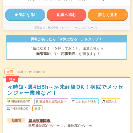
気になる!
応募へ進む
詳しく見る
派遣会社
株式会社バイトレ（キャムコムグループ）
興味があったら「★気になる！」をタップ！
「気になる！」を押しておくと、派遣会社から
「面談確約」
や
「応募歓迎」
が届きます！
未読
掲載日
2026/08/06
NEW
≪時短×週4日5h～≫未経験OK！病院でメッセ
ンジャー業務など！
職種未経験OK
交通費別途支給あり
土日祝日が休み
残業なし
WEB登録OK
派遣
群馬県藤岡市
勤務地
群馬藤岡駅から---分／北藤岡駅から---分