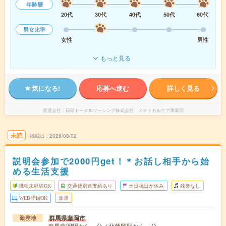
年齢層
20代
30代
40代
50代
60代
男女比率
女性
男性
もっと見る
気になる!
応募へ進む
詳しく見る
派遣会社
日研トータルソーシング株式会社 メディカルケア事業部
未読
掲載日
2026/08/02
説明会参加で2000円get！＊お話し相手から始
める生活支援
職種未経験OK
交通費別途支給あり
土日祝日が休み
残業なし
WEB登録OK
派遣
群馬県藤岡市
勤務地
群馬藤岡駅から---分／北藤岡駅から---分