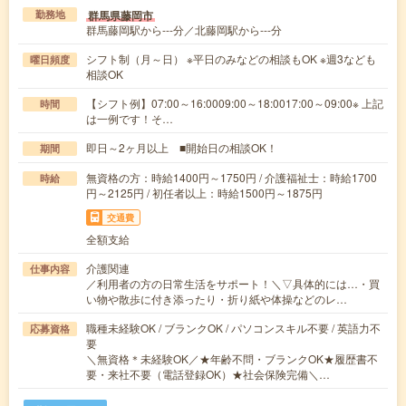
群馬県藤岡市
勤務地
群馬藤岡駅から---分／北藤岡駅から---分
シフト制（月～日） ※平日のみなどの相談もOK ※週3なども
曜日頻度
相談OK
【シフト例】07:00～16:0009:00～18:0017:00～09:00※ 上記
時間
は一例です！そ…
即日～2ヶ月以上 ■開始日の相談OK！
期間
無資格の方：時給1400円～1750円 / 介護福祉士：時給1700
時給
円～2125円 / 初任者以上：時給1500円～1875円
交通費
全額支給
介護関連
仕事内容
／利用者の方の日常生活をサポート！＼▽具体的には…・買
い物や散歩に付き添ったり・折り紙や体操などのレ…
職種未経験OK / ブランクOK / パソコンスキル不要 / 英語力不
応募資格
要
＼無資格＊未経験OK／★年齢不問・ブランクOK★履歴書不
要・来社不要（電話登録OK）★社会保険完備＼…