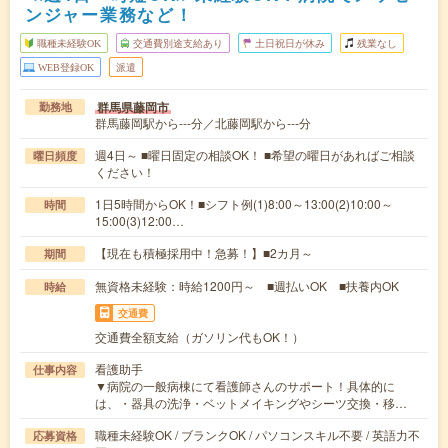
ンジャー業務など！
職種未経験OK
交通費別途支給あり
土日祝日が休み
残業なし
WEB登録OK
派遣
群馬県藤岡市
勤務地
群馬藤岡駅から---分／北藤岡駅から---分
週4日～ ■曜日固定の相談OK！ ■希望の曜日があればご相談
曜日頻度
ください！
1日5時間からOK！■シフト例(1)8:00～13:00(2)10:00～
時間
15:00(3)12:00…
【現在も積極採用中！急募！】■2カ月～
期間
無資格未経験：時給1200円～ ■週払いOK ■扶養内OK
時給
交通費
交通費全額支給（ガソリン代もOK！）
看護助手
仕事内容
▼病院の一般病棟にて看護師さんのサポート！具体的に
は、・器具の洗浄・ベットメイキングやシーツ交換・移…
職種未経験OK / ブランクOK / パソコンスキル不要 / 英語力不
応募資格