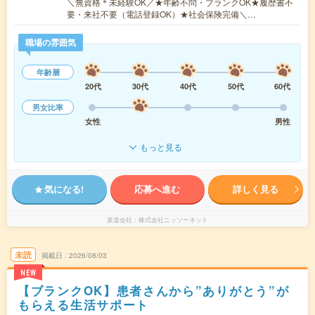
＼無資格＊未経験OK／★年齢不問・ブランクOK★履歴書不
要・来社不要（電話登録OK）★社会保険完備＼…
職場の雰囲気
年齢層
20代
30代
40代
50代
60代
男女比率
女性
男性
もっと見る
気になる!
応募へ進む
詳しく見る
派遣会社
株式会社ニッソーネット
未読
掲載日
2026/08/03
NEW
【ブランクOK】患者さんから”ありがとう”が
もらえる生活サポート