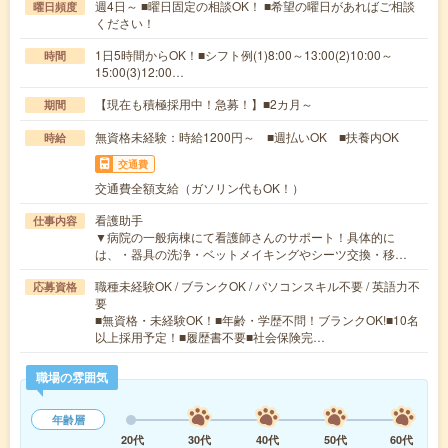
週4日～ ■曜日固定の相談OK！ ■希望の曜日があればご相談
曜日頻度
ください！
1日5時間からOK！■シフト例(1)8:00～13:00(2)10:00～
時間
15:00(3)12:00…
【現在も積極採用中！急募！】■2カ月～
期間
無資格未経験：時給1200円～ ■週払いOK ■扶養内OK
時給
交通費
交通費全額支給（ガソリン代もOK！）
看護助手
仕事内容
▼病院の一般病棟にて看護師さんのサポート！具体的に
は、・器具の洗浄・ベットメイキングやシーツ交換・移…
職種未経験OK / ブランクOK / パソコンスキル不要 / 英語力不
応募資格
要
■無資格・未経験OK！■年齢・学歴不問！ブランクOK!■10名
以上採用予定！■履歴書不要■社会保険完…
職場の雰囲気
年齢層
20代
30代
40代
50代
60代