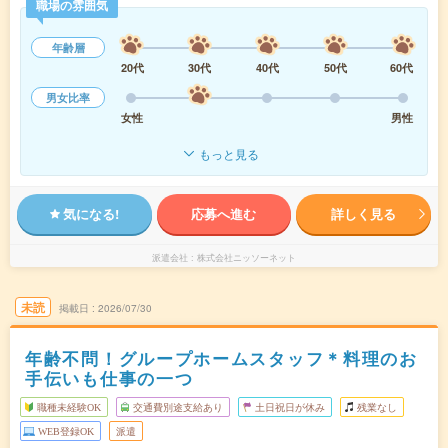
職場の雰囲気
年齢層
20代
30代
40代
50代
60代
男女比率
女性
男性
もっと見る
気になる!
応募へ進む
詳しく見る
派遣会社
株式会社ニッソーネット
未読
掲載日
2026/07/30
年齢不問！グループホームスタッフ＊料理のお
手伝いも仕事の一つ
職種未経験OK
交通費別途支給あり
土日祝日が休み
残業なし
WEB登録OK
派遣