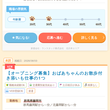
職場の雰囲気
年齢層
20代
30代
40代
50代
60代
気になる!
応募へ進む
詳しく見る
派遣会社
ランスタッド株式会社 北日本エリア
未読
掲載日
2026/08/03
NEW
【オープニング募集】おばあちゃんのお散歩付
き添いも仕事の1つ
職種未経験OK
交通費別途支給あり
土日祝日が休み
残業なし
WEB登録OK
派遣
群馬県藤岡市
勤務地
群馬藤岡駅から---分／北藤岡駅から---分