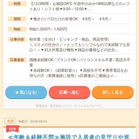
【1日3時間～も相談OK!】午前中のみや18時以降などのシフ
時間
トあり！シフト例▼9:00～12:00▼…
▼働きたい1日だけの単発OK ＃8月～ ＃9月～
期間
時給1,300円～1,625円
時給
軽作業（仕分け・ピッキング・検品、商品管理）
仕事内容
＼コスメの仕分け／＜とってもシンプルなので未経験でも安
心！＞▼封入作業及び梱包▼雑誌や書籍などの仕分…
職種未経験OK / ブランクOK / パソコンスキル不要 / 英語力不
応募資格
要
▼未経験OK！（副業歓迎☆）▼高校生不可▼携帯電話をお
持ちの方（業務連絡に使用）※応募後のご連絡はメ…
気になる!
応募へ進む
詳しく見る
派遣会社
株式会社バイトレ（キャムコムグループ）
未読
掲載日
2026/08/04
NEW
≪年齢＆経験不問≫施設で入居者の見守りや巡