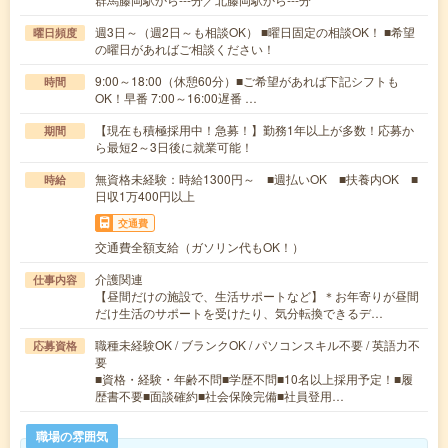
週3日～（週2日～も相談OK） ■曜日固定の相談OK！ ■希望
曜日頻度
の曜日があればご相談ください！
9:00～18:00（休憩60分）■ご希望があれば下記シフトも
時間
OK！早番 7:00～16:00遅番 …
【現在も積極採用中！急募！】勤務1年以上が多数！応募か
期間
ら最短2～3日後に就業可能！
無資格未経験：時給1300円～ ■週払いOK ■扶養内OK ■
時給
日収1万400円以上
交通費
交通費全額支給（ガソリン代もOK！）
介護関連
仕事内容
【昼間だけの施設で、生活サポートなど】＊お年寄りが昼間
だけ生活のサポートを受けたり、気分転換できるデ…
職種未経験OK / ブランクOK / パソコンスキル不要 / 英語力不
応募資格
要
■資格・経験・年齢不問■学歴不問■10名以上採用予定！■履
歴書不要■面談確約■社会保険完備■社員登用…
職場の雰囲気