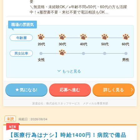
要
＼無資格・未経験OK／※年齢不問※50代・60代の方も活躍
中！※履歴書不要・来社不要で電話相談もOK…
職場の雰囲気
年齢層
20代
30代
40代
50代
60代
男女比率
女性
男性
もっと見る
気になる!
応募へ進む
詳しく見る
派遣会社
株式会社スタッフサービス メディカル事業本部
未読
掲載日
2026/08/04
NEW
【医療行為はナシ】時給1400円！病院で備品