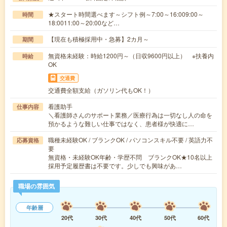
★スタート時間選べます～シフト例～7:00～16:009:00～
時間
18:0011:00～20:00など…
【現在も積極採用中・急募】2カ月～
期間
無資格未経験：時給1200円～（日収9600円以上） ※扶養内
時給
OK
交通費
交通費全額支給（ガソリン代もOK！）
看護助手
仕事内容
＼看護師さんのサポート業務／医療行為は一切なし人の命を
預かるような難しい仕事ではなく、患者様が快適に…
職種未経験OK / ブランクOK / パソコンスキル不要 / 英語力不
応募資格
要
無資格・未経験OK年齢・学歴不問 ブランクOK★10名以上
採用予定履歴書は不要です。少しでも興味があ…
職場の雰囲気
年齢層
20代
30代
40代
50代
60代