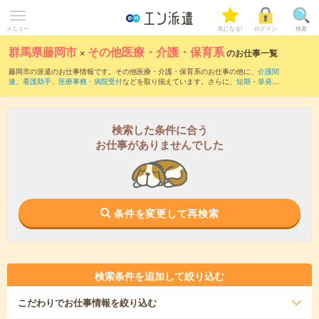
メニュー
気になる!
ログイン
検索
群馬県藤岡市
×
その他医療・介護・保育系
のお仕事一覧
藤岡市の派遣のお仕事情報です。その他医療・介護・保育系のお仕事の他に、
介護関
連
、
看護助手
、
医療事務・病院受付
などを取り揃えています。さらに、
短期
・
単発
な
どの期間や、
職種未経験OK
などのこだわり条件で絞り込んでいただけます。
検索した条件に合う
お仕事がありませんでした
条件を変更して再検索
検索条件を追加して絞り込む
こだわり
でお仕事情報を絞り込む