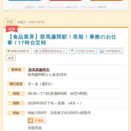
派遣会社
日研トータルソーシング株式会社 メディカルケア事業部
未読
掲載日
2026/08/05
NEW
【食品業界】群馬藤岡駅！長期！事務のお仕
事！17時台定時
職種未経験OK
交通費別途支給あり
土日祝日が休み
WEB登録OK
派遣
群馬県藤岡市
勤務地
群馬藤岡駅から徒歩23分
月～金（週5日）
曜日頻度
08:30～17:30(実働8時間 休憩1時間)
時間
2026年09月下旬～長期 ※9月～！
期間
時給1350円 月収例 216,000円+残業代
時給
交通費
全額支給