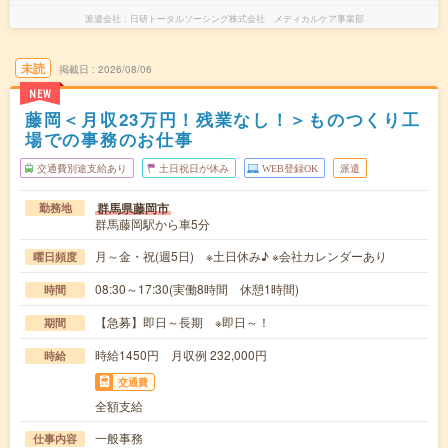
派遣会社
日研トータルソーシング株式会社 メディカルケア事業部
未読
掲載日
2026/08/06
NEW
藤岡＜月収23万円！残業なし！＞ものつくり工
場での事務のお仕事
交通費別途支給あり
土日祝日が休み
WEB登録OK
派遣
群馬県藤岡市
勤務地
群馬藤岡駅から車5分
月～金・祝(週5日) ※土日休み♪ ※会社カレンダーあり
曜日頻度
08:30～17:30(実働8時間 休憩1時間)
時間
【急募】即日～長期 ※即日～！
期間
時給1450円 月収例 232,000円
時給
交通費
全額支給
一般事務
仕事内容