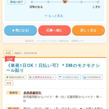
職場の様子
活気がある
しずか
もっと見る
気になる!
応募へ進む
詳しく見る
派遣会社
パーソルテンプスタッフ株式会社 北関東エリア
未読
掲載日
2026/08/06
NEW
《単発1日OK！日払い可》＊DMのモクモクシ
ール貼り
職種未経験OK
交通費別途支給あり
土日祝日が休み
WEB登録OK
派遣
群馬県藤岡市
勤務地
群馬藤岡駅からバイク・車---分／北藤岡駅からバイク・車---
分
週0日～/月1日～OK！ （月～日のあいだ） ★「火曜と木曜の
曜日頻度