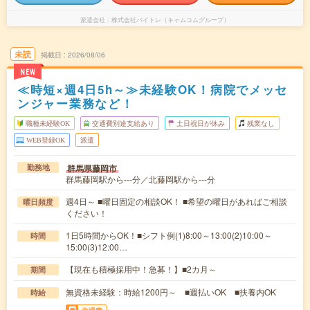
派遣会社
株式会社バイトレ（キャムコムグループ）
未読
掲載日
2026/08/06
NEW
≪時短×週4日5h～≫未経験OK！病院でメッセ
ンジャー業務など！
職種未経験OK
交通費別途支給あり
土日祝日が休み
残業なし
WEB登録OK
派遣
群馬県藤岡市
勤務地
群馬藤岡駅から---分／北藤岡駅から---分
週4日～ ■曜日固定の相談OK！ ■希望の曜日があればご相談
曜日頻度
ください！
1日5時間からOK！■シフト例(1)8:00～13:00(2)10:00～
時間
15:00(3)12:00…
【現在も積極採用中！急募！】■2カ月～
期間
無資格未経験：時給1200円～ ■週払いOK ■扶養内OK
時給