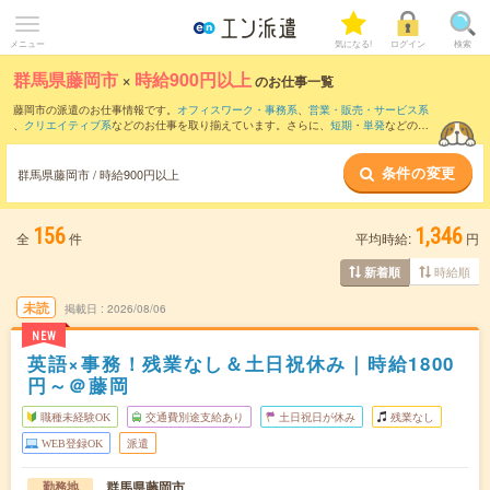
メニュー
気になる!
ログイン
検索
群馬県藤岡市
×
時給900円以上
のお仕事一覧
藤岡市の派遣のお仕事情報です。
オフィスワーク・事務系
、
営業・販売・サービス系
、
クリエイティブ系
などのお仕事を取り揃えています。さらに、
短期
・
単発
などの期
間や、
職種未経験OK
などのこだわり条件で絞り込んでいただけます。
条件の変更
時給
1100円以上
・
1800円以上
の求人はこちら
群馬県藤岡市 / 時給900円以上
当サイトでは法令を遵守し、最低賃金以上の求人のみを掲載しています。
156
1,346
全
件
平均時給:
円
時給順
新着順
未読
掲載日
2026/08/06
NEW
英語×事務！残業なし＆土日祝休み｜時給1800
円～＠藤岡
職種未経験OK
交通費別途支給あり
土日祝日が休み
残業なし
WEB登録OK
派遣
群馬県藤岡市
勤務地