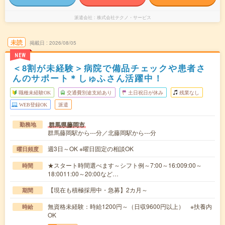
派遣会社
株式会社テクノ・サービス
未読
掲載日
2026/08/05
NEW
＜8割が未経験＞病院で備品チェックや患者さ
んのサポート＊しゅふさん活躍中！
職種未経験OK
交通費別途支給あり
土日祝日が休み
残業なし
WEB登録OK
派遣
群馬県藤岡市
勤務地
群馬藤岡駅から---分／北藤岡駅から---分
週3日～OK ※曜日固定の相談OK
曜日頻度
★スタート時間選べます～シフト例～7:00～16:009:00～
時間
18:0011:00～20:00など…
【現在も積極採用中・急募】2カ月～
期間
無資格未経験：時給1200円～（日収9600円以上） ※扶養内
時給
OK