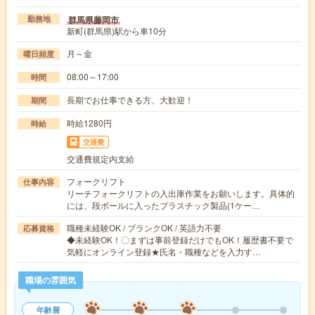
群馬県藤岡市
勤務地
新町(群馬県)駅から車10分
月～金
曜日頻度
08:00～17:00
時間
長期でお仕事できる方、大歓迎！
期間
時給1280円
時給
交通費
交通費規定内支給
フォークリフト
仕事内容
リーチフォークリフトの入出庫作業をお願いします。具体的
には、段ボールに入ったプラスチック製品(1ケー…
職種未経験OK / ブランクOK / 英語力不要
応募資格
◆未経験OK！〇まずは事前登録だけでもOK！履歴書不要で
気軽にオンライン登録★氏名・職種などを入力す…
職場の雰囲気
年齢層