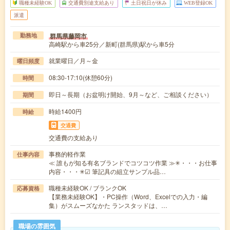
職種未経験OK
交通費別途支給あり
土日祝日が休み
WEB登録OK
派遣
群馬県藤岡市
勤務地
高崎駅から車25分／新町(群馬県)駅から車5分
就業曜日／月～金
曜日頻度
08:30-17:10(休憩60分)
時間
即日～長期（お盆明け開始、9月～など、ご相談ください）
期間
時給1400円
時給
交通費
交通費の支給あり
事務的軽作業
仕事内容
≪ 誰もが知る有名ブランドでコツコツ作業 ≫✳︎・・・お仕事
内容・・・✳︎☑ 筆記具の組立サンプル品…
職種未経験OK / ブランクOK
応募資格
【業務未経験OK】・PC操作（Word、Excelでの入力・編
集）がスムーズなかた ランスタッドは、…
職場の雰囲気