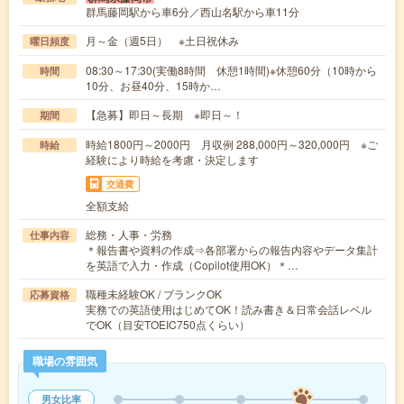
群馬藤岡駅から車6分／西山名駅から車11分
月～金（週5日） ※土日祝休み
曜日頻度
08:30～17:30(実働8時間 休憩1時間)※休憩60分（10時から
時間
10分、お昼40分、15時か…
【急募】即日～長期 ※即日～！
期間
時給1800円～2000円 月収例 288,000円～320,000円 ※ご
時給
経験により時給を考慮・決定します
交通費
全額支給
総務・人事・労務
仕事内容
＊報告書や資料の作成⇒各部署からの報告内容やデータ集計
を英語で入力・作成（Copilot使用OK）＊…
職種未経験OK / ブランクOK
応募資格
実務での英語使用はじめてOK！読み書き＆日常会話レベル
でOK（目安TOEIC750点くらい）
職場の雰囲気
男女比率