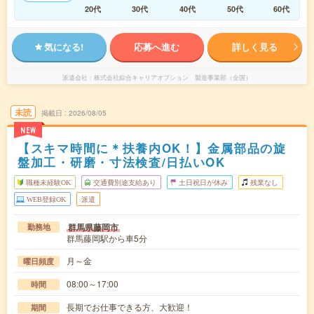
20代
30代
40代
50代
60代
気になる!
応募へ進む
詳しく見る
派遣会社
株式会社綜合キャリアオプション 製造事業部（全国）
未読
掲載日
2026/08/05
NEW
【スキマ時間に＊扶養内OK！】金属部品の旋
盤加工・研磨・寸法検査/日払いOK
職種未経験OK
交通費別途支給あり
土日祝日が休み
残業なし
WEB登録OK
派遣
群馬県藤岡市
勤務地
群馬藤岡駅から車5分
月～金
曜日頻度
08:00～17:00
時間
長期でお仕事できる方、大歓迎！
期間