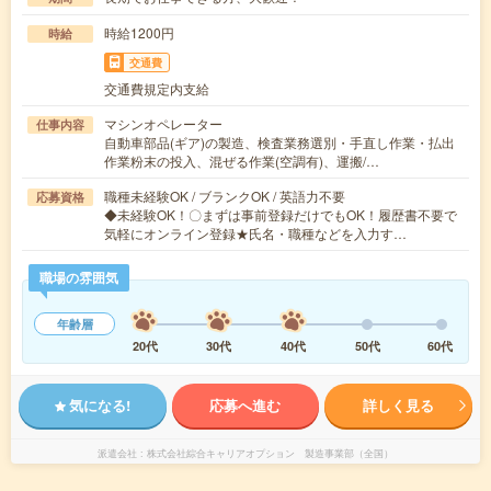
時給1200円
時給
交通費
交通費規定内支給
マシンオペレーター
仕事内容
自動車部品(ギア)の製造、検査業務選別・手直し作業・払出
作業粉末の投入、混ぜる作業(空調有)、運搬/…
職種未経験OK / ブランクOK / 英語力不要
応募資格
◆未経験OK！〇まずは事前登録だけでもOK！履歴書不要で
気軽にオンライン登録★氏名・職種などを入力す…
職場の雰囲気
年齢層
20代
30代
40代
50代
60代
気になる!
応募へ進む
詳しく見る
派遣会社
株式会社綜合キャリアオプション 製造事業部（全国）