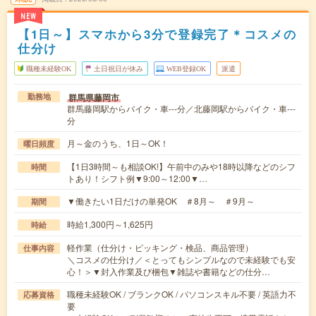
NEW
【1日～】スマホから3分で登録完了＊コスメの
仕分け
職種未経験OK
土日祝日が休み
WEB登録OK
派遣
群馬県藤岡市
勤務地
群馬藤岡駅からバイク・車---分／北藤岡駅からバイク・車---
分
月～金のうち、1日～OK！
曜日頻度
【1日3時間～も相談OK!】午前中のみや18時以降などのシフ
時間
トあり！シフト例▼9:00～12:00▼…
▼働きたい1日だけの単発OK ＃8月～ ＃9月～
期間
時給1,300円～1,625円
時給
軽作業（仕分け・ピッキング・検品、商品管理）
仕事内容
＼コスメの仕分け／＜とってもシンプルなので未経験でも安
心！＞▼封入作業及び梱包▼雑誌や書籍などの仕分…
職種未経験OK / ブランクOK / パソコンスキル不要 / 英語力不
応募資格
要