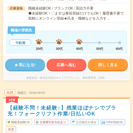
職種未経験OK / ブランクOK / 英語力不要
応募資格
◆未経験OK！〇まずは事前登録だけでもOK！履歴書不要で
気軽にオンライン登録★氏名・職種などを入力す…
職場の雰囲気
年齢層
20代
30代
40代
50代
60代
気になる!
応募へ進む
詳しく見る
派遣会社
株式会社綜合キャリアオプション 製造事業部（全国）
未読
掲載日
2026/08/05
NEW
【経験不問！未経験○】残業ほぼナシでプラ
充！フォークリフト作業/日払いOK
職種未経験OK
交通費別途支給あり
土日祝日が休み
WEB登録OK
派遣