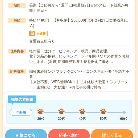
長期【ご応募から1週間以内(最短2日目)のスピード就業が可
期間
能】即日～
時給1180円 【月収例】256,000円(月収例21日実働残業代
時給
込)
交通費
交通費支給有り
軽作業（仕分け・ピッキング・検品、商品管理）
仕事内容
電子製品の梱包、ピッキング、ラベル貼りなどの作業をお願
いします。(派遣)長期勤務歓迎！腰を据えて働き…
職種未経験OK / ブランクOK / パソコンスキル不要 / 英語力不
応募資格
要
【来社不要、WEB登録OK！】〇未経験大歓迎！〇フリータ
ー、主婦(夫) 大歓迎！ ※お仕事の掛け持ち…
職場の雰囲気
年齢層
20代
30代
40代
50代
60代
気になる!
応募へ進む
詳しく見る