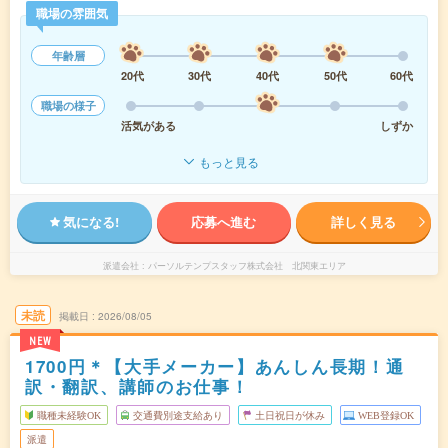
職場の雰囲気
年齢層
20代
30代
40代
50代
60代
職場の様子
活気がある
しずか
もっと見る
気になる!
応募へ進む
詳しく見る
派遣会社
パーソルテンプスタッフ株式会社 北関東エリア
未読
掲載日
2026/08/05
NEW
1700円＊【大手メーカー】あんしん長期！通
訳・翻訳、講師のお仕事！
職種未経験OK
交通費別途支給あり
土日祝日が休み
WEB登録OK
派遣