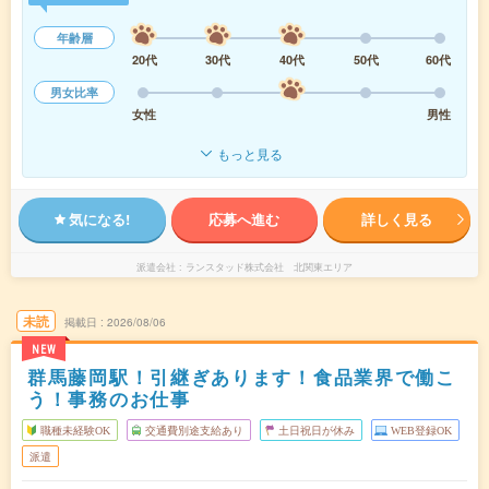
年齢層
20代
30代
40代
50代
60代
男女比率
女性
男性
もっと見る
気になる!
応募へ進む
詳しく見る
派遣会社
ランスタッド株式会社 北関東エリア
未読
掲載日
2026/08/06
NEW
群馬藤岡駅！引継ぎあります！食品業界で働こ
う！事務のお仕事
職種未経験OK
交通費別途支給あり
土日祝日が休み
WEB登録OK
派遣