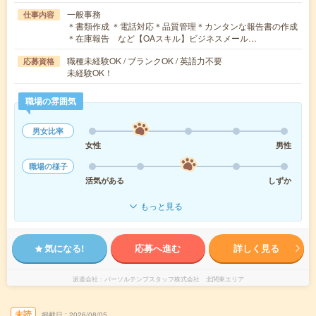
一般事務
仕事内容
＊書類作成 ＊電話対応＊品質管理＊カンタンな報告書の作成
＊在庫報告 など【OAスキル】ビジネスメール…
職種未経験OK / ブランクOK / 英語力不要
応募資格
未経験OK！
職場の雰囲気
男女比率
女性
男性
職場の様子
活気がある
しずか
もっと見る
気になる!
応募へ進む
詳しく見る
派遣会社
パーソルテンプスタッフ株式会社 北関東エリア
未読
掲載日
2026/08/05