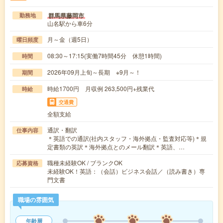
群馬県藤岡市
勤務地
山名駅から車6分
月～金（週5日）
曜日頻度
08:30～17:15(実働7時間45分 休憩1時間)
時間
2026年09月上旬～長期 ※9月～！
期間
時給1700円 月収例 263,500円+残業代
時給
交通費
全額支給
通訳・翻訳
仕事内容
＊英語での通訳(社内スタッフ・海外拠点・監査対応等)＊規
定書類の英訳＊海外拠点とのメール翻訳＊英語、…
職種未経験OK / ブランクOK
応募資格
未経験OK！英語：（会話）ビジネス会話／（読み書き）専
門文書
職場の雰囲気
年齢層