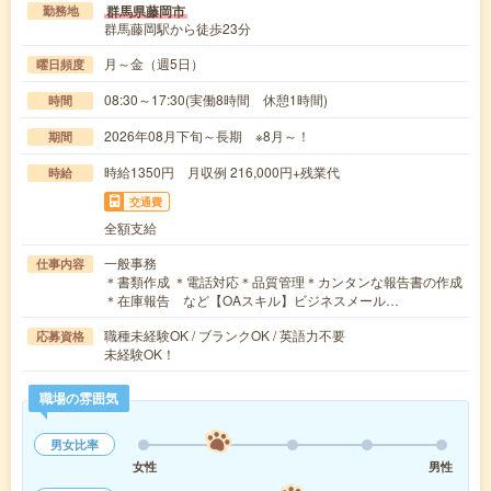
群馬県藤岡市
勤務地
群馬藤岡駅から徒歩23分
月～金（週5日）
曜日頻度
08:30～17:30(実働8時間 休憩1時間)
時間
2026年08月下旬～長期 ※8月～！
期間
時給1350円 月収例 216,000円+残業代
時給
交通費
全額支給
一般事務
仕事内容
＊書類作成 ＊電話対応＊品質管理＊カンタンな報告書の作成
＊在庫報告 など【OAスキル】ビジネスメール…
職種未経験OK / ブランクOK / 英語力不要
応募資格
未経験OK！
職場の雰囲気
男女比率
女性
男性