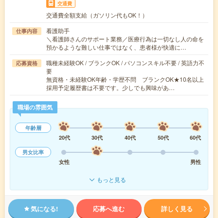
交通費
交通費全額支給（ガソリン代もOK！）
看護助手
仕事内容
＼看護師さんのサポート業務／医療行為は一切なし人の命を
預かるような難しい仕事ではなく、患者様が快適に…
職種未経験OK / ブランクOK / パソコンスキル不要 / 英語力不
応募資格
要
無資格・未経験OK年齢・学歴不問 ブランクOK★10名以上
採用予定履歴書は不要です。少しでも興味があ…
職場の雰囲気
年齢層
20代
30代
40代
50代
60代
男女比率
女性
男性
もっと見る
気になる!
応募へ進む
詳しく見る