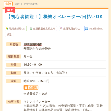
未読
掲載日
2026/08/05
NEW
【初心者歓迎！】機械オペレーター/日払いOK
職種未経験OK
交通費別途支給あり
土日祝日が休み
WEB登録OK
派遣
群馬県藤岡市
勤務地
丹荘駅から徒歩60分
月～金
曜日頻度
16:30～01:00
時間
長期でお仕事できる方、大歓迎！
期間
時給1200～1500円
時給
交通費
交通費規定内支給
マシンオペレーター
仕事内容
自動車部品(ギア)の製造、検査業務選別・手直し作業【取扱
製品情報】自動車部品≪待遇・福利厚生≫・日払…