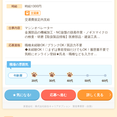
時給1300円
時給
交通費
交通費規定内支給
マシンオペレーター
仕事内容
金属部品の機械加工・NC旋盤の脱着作業・ノギスマイクロ
の検査・研磨【取扱製品情報】医療部品・建築工具…
職種未経験OK / ブランクOK / 英語力不要
応募資格
◆未経験OK！〇まずは事前登録だけでもOK！履歴書不要で
気軽にオンライン登録★氏名・職種などを入力す…
職場の雰囲気
年齢層
20代
30代
40代
50代
60代
気になる!
応募へ進む
詳しく見る
派遣会社
株式会社綜合キャリアオプション 製造事業部（全国）