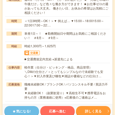
午後だけ」など色々な働き方ができます！ ★お仕事ゼロの週
があっても大丈夫。 働きたい日、お休みの希望はお気軽にご
相談ください！
＜1日3時間～OK！＞▼ 例えば… ▼15:00～18:0015:00～
時間
22:0017:00～22:…
単発1日～！ ★勤務開始日や期間はお気軽にご相談くださ
期間
い！ ＃8月～ ＃9月～
時給1,300円～1,625円
時給
交通費
■ 交通費規定内支給 ※派遣先による
軽作業（仕分け・ピッキング・検品、商品管理）
仕事内容
＼DMの仕分け／＜とってもシンプルなので未経験でも安
心！＞▼封入作業及び梱包▼雑誌や書籍などの仕分け…
職種未経験OK / ブランクOK / パソコンスキル不要 / 英語力不
応募資格
要
▼未経験OK！（副業歓迎☆）▼高校生不可▼携帯電話をお
持ちの方（業務連絡に使用）※応募後のご連絡はメ…
気になる!
応募へ進む
詳しく見る