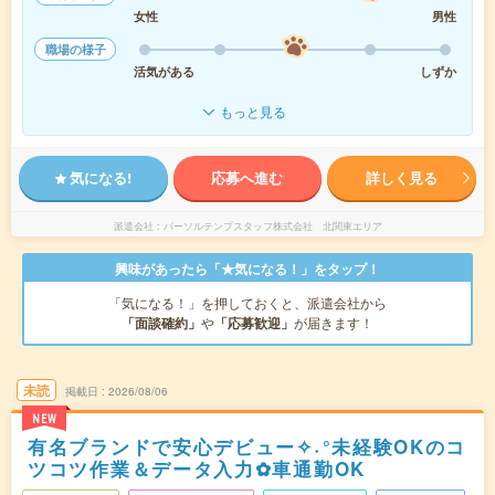
女性
男性
職場の様子
活気がある
しずか
もっと見る
気になる!
応募へ進む
詳しく見る
派遣会社
パーソルテンプスタッフ株式会社 北関東エリア
興味があったら「★気になる！」をタップ！
「気になる！」を押しておくと、派遣会社から
「面談確約」
や
「応募歓迎」
が届きます！
未読
掲載日
2026/08/06
NEW
有名ブランドで安心デビュー✧˖°未経験OKのコ
ツコツ作業＆データ入力✿車通勤OK