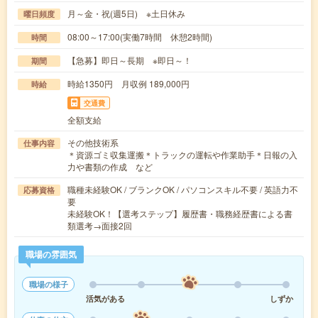
月～金・祝(週5日) ※土日休み
曜日頻度
08:00～17:00(実働7時間 休憩2時間)
時間
【急募】即日～長期 ※即日～！
期間
時給1350円 月収例 189,000円
時給
交通費
全額支給
その他技術系
仕事内容
＊資源ゴミ収集運搬＊トラックの運転や作業助手＊日報の入
力や書類の作成 など
職種未経験OK / ブランクOK / パソコンスキル不要 / 英語力不
応募資格
要
未経験OK！【選考ステップ】履歴書・職務経歴書による書
類選考→面接2回
職場の雰囲気
職場の様子
活気がある
しずか