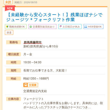
未読
掲載日
2026/08/05
NEW
【未経験から安心スタート！】残業ほぼナシで
ジュージツ＊フォークリフト作業
職種未経験OK
交通費別途支給あり
土日祝日が休み
WEB登録OK
派遣
群馬県藤岡市
勤務地
新町(群馬県)駅から車10分
月～金
曜日頻度
19:00～04:00
時間
長期でお仕事できる方、大歓迎！
期間
時給1350～1688円
時給
交通費
交通費規定内支給
フォークリフト
仕事内容
ハンドリフトの入出庫作業をお願いします。具体的には、段
ボールに入ったプラスチック製品(1ケースにつき…