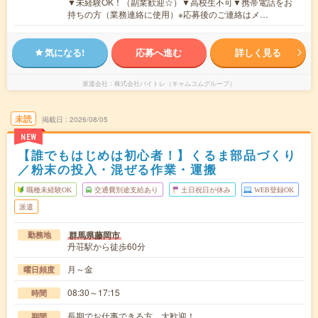
▼未経験OK！（副業歓迎☆）▼高校生不可▼携帯電話をお
持ちの方（業務連絡に使用）※応募後のご連絡はメ…
気になる!
応募へ進む
詳しく見る
派遣会社
株式会社バイトレ（キャムコムグループ）
未読
掲載日
2026/08/05
NEW
【誰でもはじめは初心者！】くるま部品づくり
／粉末の投入・混ぜる作業・運搬
職種未経験OK
交通費別途支給あり
土日祝日が休み
WEB登録OK
派遣
群馬県藤岡市
勤務地
丹荘駅から徒歩60分
月～金
曜日頻度
08:30～17:15
時間
長期でお仕事できる方、大歓迎！
期間