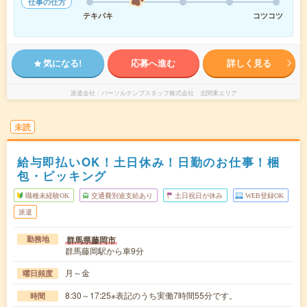
仕事の仕方
テキパキ
コツコツ
気になる!
応募へ進む
詳しく見る
派遣会社
パーソルテンプスタッフ株式会社 北関東エリア
未読
給与即払いOK！土日休み！日勤のお仕事！梱
包・ピッキング
職種未経験OK
交通費別途支給あり
土日祝日が休み
WEB登録OK
派遣
群馬県藤岡市
勤務地
群馬藤岡駅から車9分
月～金
曜日頻度
8:30～17:25※表記のうち実働7時間55分です。
時間