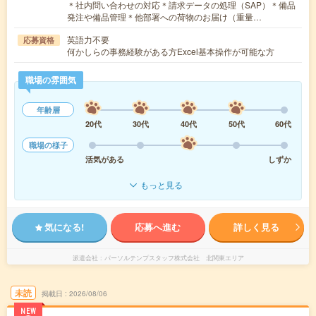
＊社内問い合わせの対応＊請求データの処理（SAP）＊備品
発注や備品管理＊他部署への荷物のお届け（重量…
英語力不要
応募資格
何かしらの事務経験がある方Excel基本操作が可能な方
職場の雰囲気
年齢層
20代
30代
40代
50代
60代
職場の様子
活気がある
しずか
もっと見る
気になる!
応募へ進む
詳しく見る
派遣会社
パーソルテンプスタッフ株式会社 北関東エリア
未読
掲載日
2026/08/06
NEW