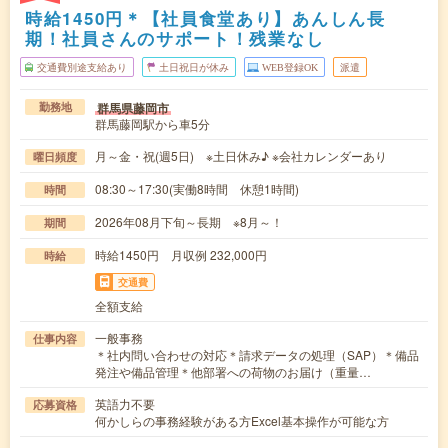
時給1450円＊【社員食堂あり】あんしん長
期！社員さんのサポート！残業なし
交通費別途支給あり
土日祝日が休み
WEB登録OK
派遣
群馬県藤岡市
勤務地
群馬藤岡駅から車5分
月～金・祝(週5日) ※土日休み♪ ※会社カレンダーあり
曜日頻度
08:30～17:30(実働8時間 休憩1時間)
時間
2026年08月下旬～長期 ※8月～！
期間
時給1450円 月収例 232,000円
時給
交通費
全額支給
一般事務
仕事内容
＊社内問い合わせの対応＊請求データの処理（SAP）＊備品
発注や備品管理＊他部署への荷物のお届け（重量…
英語力不要
応募資格
何かしらの事務経験がある方Excel基本操作が可能な方