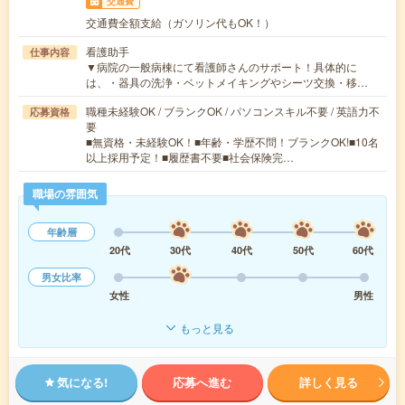
交通費
交通費全額支給（ガソリン代もOK！）
看護助手
仕事内容
▼病院の一般病棟にて看護師さんのサポート！具体的に
は、・器具の洗浄・ベットメイキングやシーツ交換・移…
職種未経験OK / ブランクOK / パソコンスキル不要 / 英語力不
応募資格
要
■無資格・未経験OK！■年齢・学歴不問！ブランクOK!■10名
以上採用予定！■履歴書不要■社会保険完…
職場の雰囲気
年齢層
20代
30代
40代
50代
60代
男女比率
女性
男性
もっと見る
気になる!
応募へ進む
詳しく見る