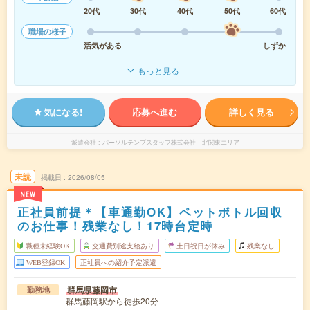
20代
30代
40代
50代
60代
職場の様子
活気がある
しずか
もっと見る
気になる!
応募へ進む
詳しく見る
派遣会社
パーソルテンプスタッフ株式会社 北関東エリア
未読
掲載日
2026/08/05
NEW
正社員前提＊【車通勤OK】ペットボトル回収
のお仕事！残業なし！17時台定時
職種未経験OK
交通費別途支給あり
土日祝日が休み
残業なし
WEB登録OK
正社員への紹介予定派遣
群馬県藤岡市
勤務地
群馬藤岡駅から徒歩20分