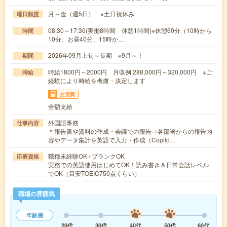
月～金（週5日） ※土日祝休み
曜日頻度
08:30～17:30(実働8時間 休憩1時間)※休憩60分（10時から
時間
10分、お昼40分、15時か…
2026年09月上旬～長期 ※9月～！
期間
時給1800円～2000円 月収例 288,000円～320,000円 ※ご
時給
経験により時給を考慮・決定します
交通費
全額支給
外国語事務
仕事内容
＊報告書や資料の作成・会議での報告⇒各部署からの報告内
容やデータ集計を英語で入力・作成（Copilo…
職種未経験OK / ブランクOK
応募資格
実務での英語使用はじめてOK！読み書き＆日常会話レベル
でOK（目安TOEIC750点くらい）
職場の雰囲気
年齢層
20代
30代
40代
50代
60代