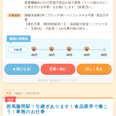
産業機械向けの小型電子部品の加工業務（リード線をボビン
に巻き付ける作業）をお願いします。(派遣)主に…
職種未経験OK / ブランクOK / パソコンスキル不要 / 英語力不
応募資格
要
【来社不要、WEB登録OK！】〇未経験大歓迎！〇フリータ
ー、主婦(夫) 大歓迎！ ※お仕事の掛け持ち…
職場の雰囲気
年齢層
20代
30代
40代
50代
60代
気になる!
応募へ進む
詳しく見る
派遣会社
株式会社テクノ・サービス
未読
掲載日
2026/08/06
NEW
群馬藤岡駅！引継ぎあります！食品業界で働こ
う！事務のお仕事