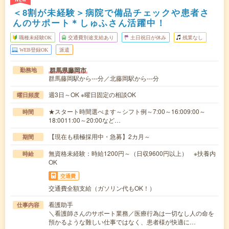
＜8割が未経験＞病院で備品チェックや患者さ
んのサポート＊しゅふさん活躍中！
職種未経験OK
交通費別途支給あり
土日祝日が休み
残業なし
WEB登録OK
派遣
群馬県藤岡市
勤務地
群馬藤岡駅から---分／北藤岡駅から---分
週3日～OK ※曜日固定の相談OK
曜日頻度
★スタート時間選べます～シフト例～7:00～16:009:00～
時間
18:0011:00～20:00など…
【現在も積極採用中・急募】2カ月～
期間
無資格未経験：時給1200円～（日収9600円以上） ※扶養内
時給
OK
交通費
交通費全額支給（ガソリン代もOK！）
看護助手
仕事内容
＼看護師さんのサポート業務／医療行為は一切なし人の命を
預かるような難しい仕事ではなく、患者様が快適に…