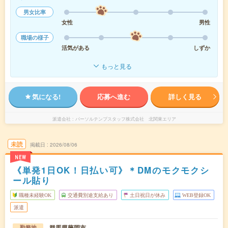
男女比率
女性
男性
職場の様子
活気がある
しずか
もっと見る
気になる!
応募へ進む
詳しく見る
派遣会社
パーソルテンプスタッフ株式会社 北関東エリア
未読
掲載日
2026/08/06
NEW
《単発1日OK！日払い可》＊DMのモクモクシ
ール貼り
職種未経験OK
交通費別途支給あり
土日祝日が休み
WEB登録OK
派遣
群馬県藤岡市
勤務地