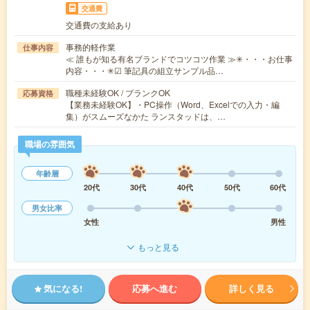
交通費
交通費の支給あり
事務的軽作業
仕事内容
≪ 誰もが知る有名ブランドでコツコツ作業 ≫✳︎・・・お仕事
内容・・・✳︎☑ 筆記具の組立サンプル品…
職種未経験OK / ブランクOK
応募資格
【業務未経験OK】・PC操作（Word、Excelでの入力・編
集）がスムーズなかた ランスタッドは、…
職場の雰囲気
年齢層
20代
30代
40代
50代
60代
男女比率
女性
男性
もっと見る
気になる!
応募へ進む
詳しく見る