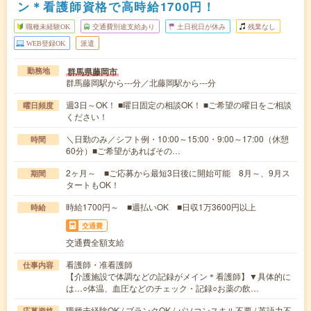
ン＊看護師資格で高時給1700円！
職種未経験OK
交通費別途支給あり
土日祝日が休み
残業なし
WEB登録OK
派遣
群馬県藤岡市
勤務地
群馬藤岡駅から---分／北藤岡駅から---分
週3日～OK！ ■曜日固定の相談OK！ ■ご希望の曜日をご相談
曜日頻度
ください！
＼日勤のみ／シフト例・10:00～15:00・9:00～17:00（休憩
時間
60分）■ご希望があればその…
2ヶ月～ ■ご応募から最短3日後に開始可能 8月～、9月ス
期間
タートもOK！
時給1700円～ ■週払いOK ■日収1万3600円以上
時給
交通費
交通費全額支給
看護師・准看護師
仕事内容
【介護施設で体調などの記録がメイン＊看護師】▼具体的に
は…○体温、血圧などのチェック・記録○お薬の飲…
職種未経験OK / ブランクOK / パソコンスキル不要 / 英語力不
応募資格