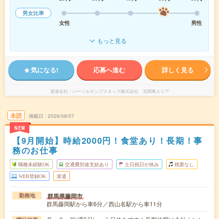
男女比率
女性
男性
もっと見る
気になる!
応募へ進む
詳しく見る
派遣会社
パーソルテンプスタッフ株式会社 北関東エリア
未読
掲載日
2026/08/07
NEW
【9月開始】時給2000円！食堂あり！長期！事
務のお仕事
職種未経験OK
交通費別途支給あり
土日祝日が休み
残業なし
WEB登録OK
派遣
群馬県藤岡市
勤務地
群馬藤岡駅から車6分／西山名駅から車11分