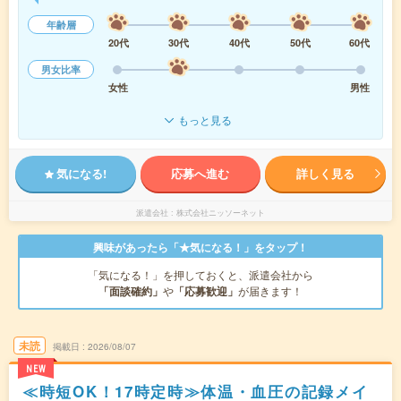
年齢層
20代
30代
40代
50代
60代
男女比率
女性
男性
もっと見る
気になる!
応募へ進む
詳しく見る
派遣会社
株式会社ニッソーネット
興味があったら「★気になる！」をタップ！
「気になる！」を押しておくと、派遣会社から
「面談確約」
や
「応募歓迎」
が届きます！
未読
掲載日
2026/08/07
NEW
≪時短OK！17時定時≫体温・血圧の記録メイ