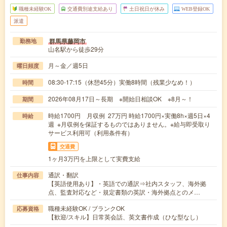
職種未経験OK
交通費別途支給あり
土日祝日が休み
WEB登録OK
派遣
群馬県藤岡市
勤務地
山名駅から徒歩29分
月～金／週5日
曜日頻度
08:30-17:15（休憩45分）実働8時間（残業少なめ！）
時間
2026年08月17日～長期 ※開始日相談OK ※8月～！
期間
時給1700円 月収例 27万円 時給1700円×実働8h×週5日×4
時給
週 ※月収例を保証するものではありません。※給与即受取り
サービス利用可（利用条件有）
交通費
1ヶ月3万円を上限として実費支給
通訳・翻訳
仕事内容
【英語使用あり】・英語での通訳⇒社内スタッフ、海外拠
点、監査対応など・規定書類の英訳・海外拠点とのメ…
職種未経験OK / ブランクOK
応募資格
【歓迎/スキル】日常英会話、英文書作成（ひな型なし）