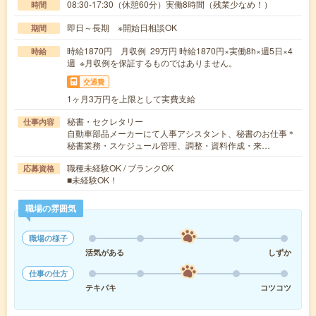
08:30-17:30（休憩60分）実働8時間（残業少なめ！）
時間
即日～長期 ※開始日相談OK
期間
時給1870円 月収例 29万円 時給1870円×実働8h×週5日×4
時給
週 ※月収例を保証するものではありません。
交通費
1ヶ月3万円を上限として実費支給
秘書・セクレタリー
仕事内容
自動車部品メーカーにて人事アシスタント、秘書のお仕事＊
秘書業務・スケジュール管理、調整・資料作成・来…
職種未経験OK / ブランクOK
応募資格
■未経験OK！
職場の雰囲気
職場の様子
活気がある
しずか
仕事の仕方
テキパキ
コツコツ