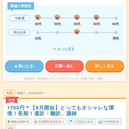
職場の雰囲気
年齢層
20代
30代
40代
50代
60代
男女比率
女性
男性
もっと見る
気になる!
応募へ進む
詳しく見る
派遣会社
株式会社リクルートスタッフィング（茨城・栃木・群馬）
未読
掲載日
2026/08/07
NEW
1700円＊【9月開始】とってもオシャレな環
境！長期！通訳・翻訳、講師
職種未経験OK
交通費別途支給あり
土日祝日が休み
WEB登録OK
派遣