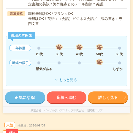
定書類の英訳＊海外拠点とのメール翻訳＊英語、…
職種未経験OK / ブランクOK
応募資格
未経験OK！英語：（会話）ビジネス会話／（読み書き）専
門文書
職場の雰囲気
年齢層
20代
30代
40代
50代
60代
職場の様子
活気がある
しずか
もっと見る
気になる!
応募へ進む
詳しく見る
派遣会社
パーソルテンプスタッフ株式会社 北関東エリア
未読
掲載日
2026/08/05
NEW