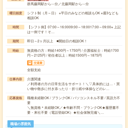
群馬藤岡駅から---分／北藤岡駅から---分
シフト制（月～日） ※平日のみなどの相談もOK ※週3なども
曜日頻度
相談OK
【シフト例】07:00～16:0009:00～18:0017:00～09:00※ 上記
時間
は一例です！そ…
即日～2ヶ月以上 ■開始日の相談OK！
期間
無資格の方：時給1400円～1750円 / 介護福祉士：時給1700
時給
円～2125円 / 初任者以上：時給1500円～1875円
交通費
全額支給
介護関連
仕事内容
／利用者の方の日常生活をサポート！＼▽具体的には…・買
い物や散歩に付き添ったり・折り紙や体操などのレ…
職種未経験OK / ブランクOK / パソコンスキル不要 / 英語力不
応募資格
要
＼無資格＊未経験OK／★年齢不問・ブランクOK★履歴書不
要・来社不要（電話登録OK）★社会保険完備＼…
職場の雰囲気