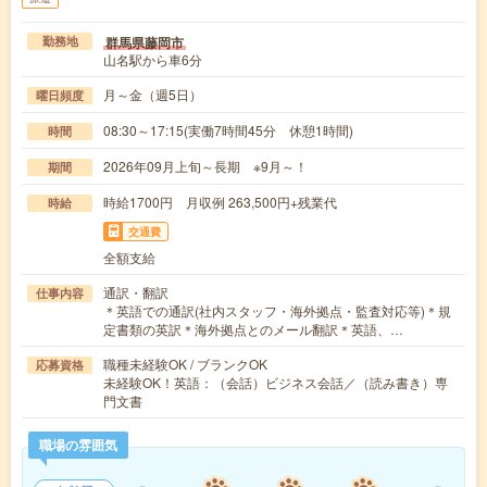
群馬県藤岡市
勤務地
山名駅から車6分
月～金（週5日）
曜日頻度
08:30～17:15(実働7時間45分 休憩1時間)
時間
2026年09月上旬～長期 ※9月～！
期間
時給1700円 月収例 263,500円+残業代
時給
交通費
全額支給
通訳・翻訳
仕事内容
＊英語での通訳(社内スタッフ・海外拠点・監査対応等)＊規
定書類の英訳＊海外拠点とのメール翻訳＊英語、…
職種未経験OK / ブランクOK
応募資格
未経験OK！英語：（会話）ビジネス会話／（読み書き）専
門文書
職場の雰囲気