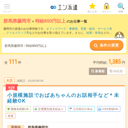
メニュー
気になる!
ログイン
検索
群馬県藤岡市
×
時給850円以上
のお仕事一覧
藤岡市の派遣のお仕事情報です。
オフィスワーク・事務系
、
営業・販売・サービス系
、
クリエイティブ系
などのお仕事を取り揃えています。さらに、
短期
・
単発
などの期
間や、
職種未経験OK
などのこだわり条件で絞り込んでいただけます。
条件の変更
時給
1100円以上
・
1800円以上
の求人はこちら
群馬県藤岡市 / 時給850円以上
当サイトでは法令を遵守し、最低賃金以上の求人のみを掲載しています。
111
1,385
全
件
平均時給:
円
時給順
新着順
未読
掲載日
2026/08/08
NEW
小規模施設でおばあちゃんのお話相手など＊未
経験OK
職種未経験OK
交通費別途支給あり
土日祝日が休み
WEB登録OK
派遣
群馬県藤岡市
勤務地