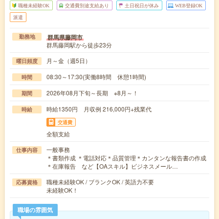
職種未経験OK
交通費別途支給あり
土日祝日が休み
WEB登録OK
派遣
群馬県藤岡市
勤務地
群馬藤岡駅から徒歩23分
月～金（週5日）
曜日頻度
08:30～17:30(実働8時間 休憩1時間)
時間
2026年08月下旬～長期 ※8月～！
期間
時給1350円 月収例 216,000円+残業代
時給
交通費
全額支給
一般事務
仕事内容
＊書類作成 ＊電話対応＊品質管理＊カンタンな報告書の作成
＊在庫報告 など【OAスキル】ビジネスメール…
職種未経験OK / ブランクOK / 英語力不要
応募資格
未経験OK！
職場の雰囲気