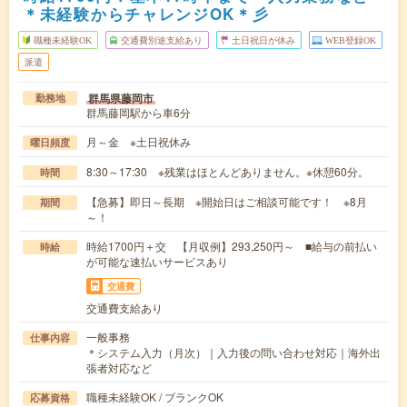
＊未経験からチャレンジOK＊彡
職種未経験OK
交通費別途支給あり
土日祝日が休み
WEB登録OK
派遣
群馬県藤岡市
勤務地
群馬藤岡駅から車6分
月～金 ※土日祝休み
曜日頻度
8:30～17:30 ※残業はほとんどありません。※休憩60分。
時間
【急募】即日～長期 ※開始日はご相談可能です！ ※8月
期間
～！
時給1700円＋交 【月収例】293,250円～ ■給与の前払い
時給
が可能な速払いサービスあり
交通費
交通費支給あり
一般事務
仕事内容
＊システム入力（月次）｜入力後の問い合わせ対応｜海外出
張者対応など
職種未経験OK / ブランクOK
応募資格