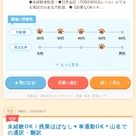
◆未経験者歓迎！◆日常会話（TOEIC600点レベル）ができ
る英語力がある方歓迎。◆【必要なOAスキ…
職場の雰囲気
年齢層
20代
30代
40代
50代
60代
男女比率
女性
男性
もっと見る
気になる!
応募へ進む
詳しく見る
派遣会社
株式会社スタッフサービス（茨城・栃木・群馬エリア）
未読
掲載日
2026/08/07
NEW
未経験OK！残業ほぼなし▼車通勤OK＊山名で
の通訳・翻訳