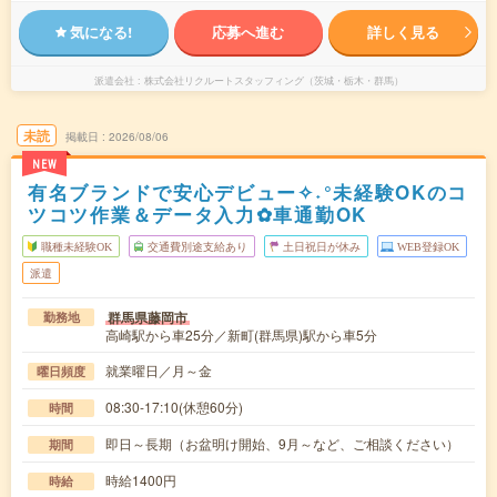
気になる!
応募へ進む
詳しく見る
派遣会社
株式会社リクルートスタッフィング（茨城・栃木・群馬）
未読
掲載日
2026/08/06
NEW
有名ブランドで安心デビュー✧˖°未経験OKのコ
ツコツ作業＆データ入力✿車通勤OK
職種未経験OK
交通費別途支給あり
土日祝日が休み
WEB登録OK
派遣
群馬県藤岡市
勤務地
高崎駅から車25分／新町(群馬県)駅から車5分
就業曜日／月～金
曜日頻度
08:30-17:10(休憩60分)
時間
即日～長期（お盆明け開始、9月～など、ご相談ください）
期間
時給1400円
時給