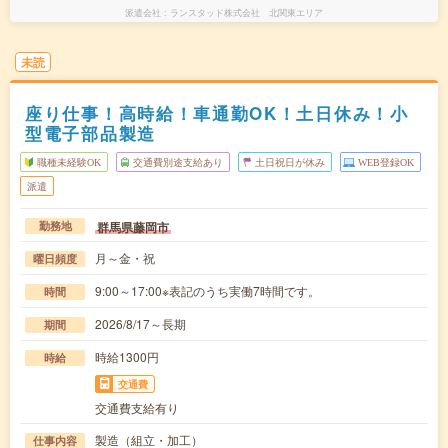
派遣会社
ランスタッド株式会社 北関東エリア
未読
座り仕事！高時給！車通勤OK！土日休み！小
型電子部品製造
職種未経験OK
交通費別途支給あり
土日祝日が休み
WEB登録OK
派遣
群馬県藤岡市
勤務地
月～金・祝
曜日頻度
9:00～17:00※表記のうち実働7時間です。
時間
2026/8/17～長期
期間
時給1300円
時給
交通費
交通費支給有り
製造（組立・加工）
仕事内容