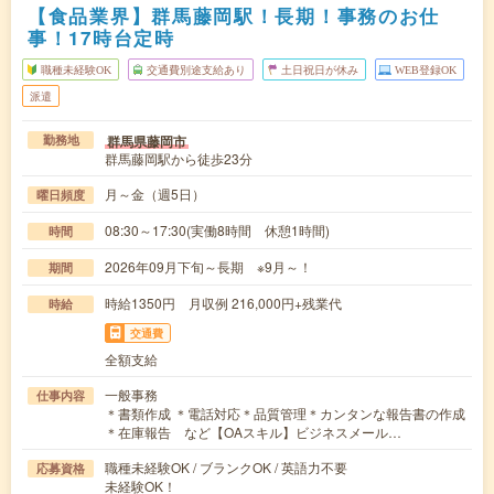
【食品業界】群馬藤岡駅！長期！事務のお仕
事！17時台定時
職種未経験OK
交通費別途支給あり
土日祝日が休み
WEB登録OK
派遣
群馬県藤岡市
勤務地
群馬藤岡駅から徒歩23分
月～金（週5日）
曜日頻度
08:30～17:30(実働8時間 休憩1時間)
時間
2026年09月下旬～長期 ※9月～！
期間
時給1350円 月収例 216,000円+残業代
時給
交通費
全額支給
一般事務
仕事内容
＊書類作成 ＊電話対応＊品質管理＊カンタンな報告書の作成
＊在庫報告 など【OAスキル】ビジネスメール…
職種未経験OK / ブランクOK / 英語力不要
応募資格
未経験OK！