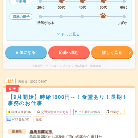
年齢層
20代
30代
40代
50代
60代
職場の様子
活気がある
しずか
もっと見る
気になる!
応募へ進む
詳しく見る
派遣会社
パーソルテンプスタッフ株式会社 北関東エリア
未読
掲載日
2026/08/07
NEW
【9月開始】時給1800円～！食堂あり！長期！
事務のお仕事
職種未経験OK
交通費別途支給あり
土日祝日が休み
残業なし
WEB登録OK
派遣
群馬県藤岡市
勤務地
群馬藤岡駅から車6分／西山名駅から車11分