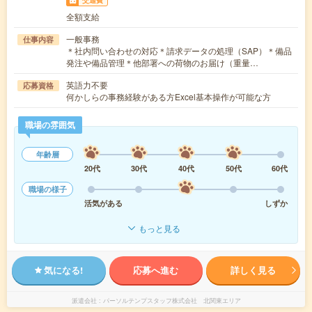
全額支給
一般事務
仕事内容
＊社内問い合わせの対応＊請求データの処理（SAP）＊備品
発注や備品管理＊他部署への荷物のお届け（重量…
英語力不要
応募資格
何かしらの事務経験がある方Excel基本操作が可能な方
職場の雰囲気
年齢層
20代
30代
40代
50代
60代
職場の様子
活気がある
しずか
もっと見る
気になる!
応募へ進む
詳しく見る
派遣会社
パーソルテンプスタッフ株式会社 北関東エリア