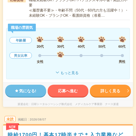
要
≪履歴書不要≫・年齢不問（50代・60代の方も活躍中！）・
未経験OK・ブランクOK・看護師資格（准看…
職場の雰囲気
年齢層
20代
30代
40代
50代
60代
男女比率
女性
男性
もっと見る
気になる!
応募へ進む
詳しく見る
派遣会社
日研トータルソーシング株式会社 メディカルケア事業部 ナース派遣
未読
掲載日
2026/08/07
NEW
時給1700円！基本17時半まで＊入力業務など