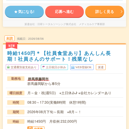
気になる!
応募へ進む
詳しく見る
派遣会社
日研トータルソーシング株式会社 メディカルケア事業部
未読
掲載日
2026/08/06
NEW
時給1450円＊【社員食堂あり】あんしん長
期！社員さんのサポート！残業なし
交通費別途支給あり
土日祝日が休み
WEB登録OK
派遣
群馬県藤岡市
勤務地
群馬藤岡駅から車5分
月～金・祝(週5日) ※土日休み♪ ※会社カレンダーあり
曜日頻度
08:30～17:30(実働8時間 休憩1時間)
時間
2026年08月下旬～長期 ※8月～！
期間
時給1450円 月収例 232,000円
時給
交通費