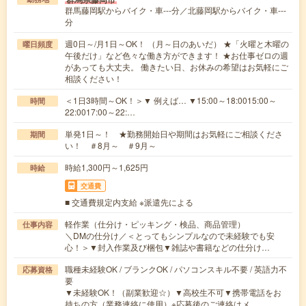
群馬藤岡駅からバイク・車---分／北藤岡駅からバイク・車---
分
週0日～/月1日～OK！ （月～日のあいだ） ★「火曜と木曜の
曜日頻度
午後だけ」など色々な働き方ができます！ ★お仕事ゼロの週
があっても大丈夫。 働きたい日、お休みの希望はお気軽にご
相談ください！
＜1日3時間～OK！＞▼ 例えば… ▼15:00～18:0015:00～
時間
22:0017:00～22:…
単発1日～！ ★勤務開始日や期間はお気軽にご相談くださ
期間
い！ ＃8月～ ＃9月～
時給1,300円～1,625円
時給
交通費
■ 交通費規定内支給 ※派遣先による
軽作業（仕分け・ピッキング・検品、商品管理）
仕事内容
＼DMの仕分け／＜とってもシンプルなので未経験でも安
心！＞▼封入作業及び梱包▼雑誌や書籍などの仕分け…
職種未経験OK / ブランクOK / パソコンスキル不要 / 英語力不
応募資格
要
▼未経験OK！（副業歓迎☆）▼高校生不可▼携帯電話をお
持ちの方（業務連絡に使用）※応募後のご連絡はメ…