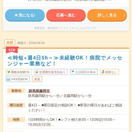
気になる!
応募へ進む
詳しく見る
派遣会社
株式会社バイトレ（キャムコムグループ）
未読
掲載日
2026/08/06
NEW
≪時短×週4日5h～≫未経験OK！病院でメッセ
ンジャー業務など！
職種未経験OK
交通費別途支給あり
土日祝日が休み
残業なし
WEB登録OK
派遣
群馬県藤岡市
勤務地
群馬藤岡駅から---分／北藤岡駅から---分
週4日～ ■曜日固定の相談OK！ ■希望の曜日があればご相談
曜日頻度
ください！
1日5時間からOK！■シフト例(1)8:00～13:00(2)10:00～
時間
15:00(3)12:00…