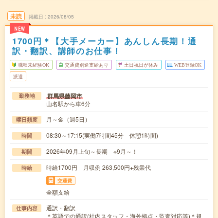
未読
掲載日
2026/08/05
NEW
1700円＊【大手メーカー】あんしん長期！通
訳・翻訳、講師のお仕事！
職種未経験OK
交通費別途支給あり
土日祝日が休み
WEB登録OK
派遣
群馬県藤岡市
勤務地
山名駅から車6分
月～金（週5日）
曜日頻度
08:30～17:15(実働7時間45分 休憩1時間)
時間
2026年09月上旬～長期 ※9月～！
期間
時給1700円 月収例 263,500円+残業代
時給
交通費
全額支給
通訳・翻訳
仕事内容
＊英語での通訳(社内スタッフ・海外拠点・監査対応等)＊規