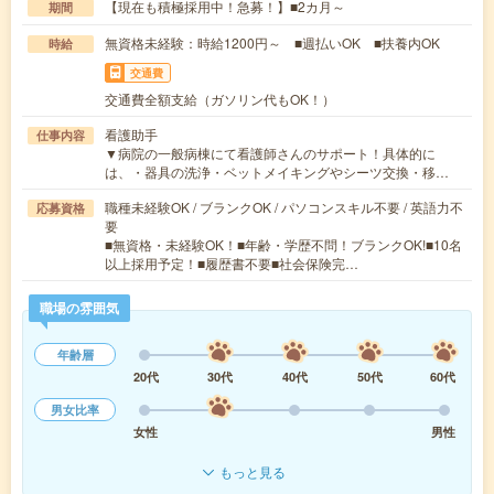
【現在も積極採用中！急募！】■2カ月～
期間
無資格未経験：時給1200円～ ■週払いOK ■扶養内OK
時給
交通費
交通費全額支給（ガソリン代もOK！）
看護助手
仕事内容
▼病院の一般病棟にて看護師さんのサポート！具体的に
は、・器具の洗浄・ベットメイキングやシーツ交換・移…
職種未経験OK / ブランクOK / パソコンスキル不要 / 英語力不
応募資格
要
■無資格・未経験OK！■年齢・学歴不問！ブランクOK!■10名
以上採用予定！■履歴書不要■社会保険完…
職場の雰囲気
年齢層
20代
30代
40代
50代
60代
男女比率
女性
男性
もっと見る