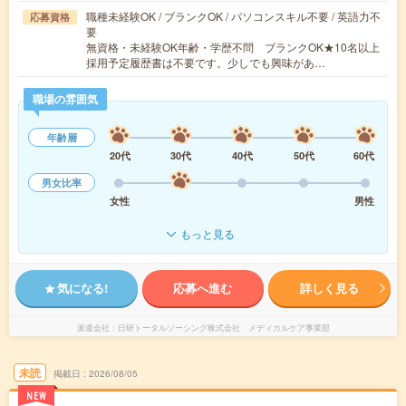
職種未経験OK / ブランクOK / パソコンスキル不要 / 英語力不
応募資格
要
無資格・未経験OK年齢・学歴不問 ブランクOK★10名以上
採用予定履歴書は不要です。少しでも興味があ…
職場の雰囲気
年齢層
20代
30代
40代
50代
60代
男女比率
女性
男性
もっと見る
気になる!
応募へ進む
詳しく見る
派遣会社
日研トータルソーシング株式会社 メディカルケア事業部
未読
掲載日
2026/08/05
NEW