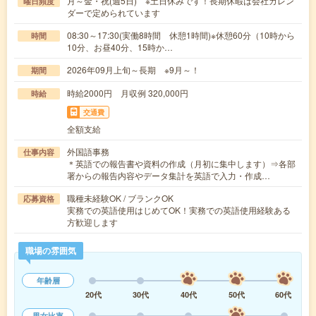
月～金・祝(週5日) ※土日休みです！長期休暇は会社カレン
曜日頻度
ダーで定められています
08:30～17:30(実働8時間 休憩1時間)※休憩60分（10時から
時間
10分、お昼40分、15時か…
2026年09月上旬～長期 ※9月～！
期間
時給2000円 月収例 320,000円
時給
交通費
全額支給
外国語事務
仕事内容
＊英語での報告書や資料の作成（月初に集中します）⇒各部
署からの報告内容やデータ集計を英語で入力・作成…
職種未経験OK / ブランクOK
応募資格
実務での英語使用はじめてOK！実務での英語使用経験ある
方歓迎します
職場の雰囲気
年齢層
20代
30代
40代
50代
60代
男女比率