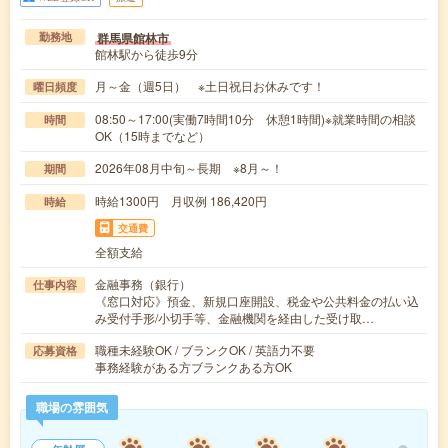
群馬県館林市
勤務地
館林駅から徒歩9分
月～金（週5日） ※土日祝日お休みです！
曜日頻度
08:50～17:00(実働7時間10分 休憩1時間)※就業時間の相談
時間
OK（15時までなど）
2026年08月中旬～長期 ※8月～！
期間
時給1300円 月収例 186,420円
時給
交通費
全額支給
金融事務（銀行）
仕事内容
《窓口対応》預金、新規口座開設、税金や公共料金の払い込
み受付手形/小切手等、金融機関を経由した受け取…
職種未経験OK / ブランクOK / 英語力不要
応募資格
事務経験がある方ブランクある方OK
職場の雰囲気