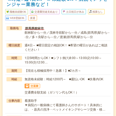
ンジャー業務など！
職種未経験OK
交通費別途支給あり
土日祝日が休み
残業なし
WEB登録OK
派遣
群馬県館林市
勤務地
館林駅から---分／茂林寺前駅から---分／成島(群馬県)駅から--
-分／多々良駅から---分／渡瀬(群馬県)駅から---分
週4日～ ■曜日固定の相談OK！ ■希望の曜日があればご相談
曜日頻度
ください！
1日5時間からOK！■シフト例(1)8:00～13:00(2)10:00～
時間
15:00(3)12:00…
【現在も積極採用中！急募！】■2カ月～
期間
無資格未経験：時給1200円～ ■週払いOK ■扶養内OK
時給
交通費
交通費全額支給（ガソリン代もOK！）
看護助手
仕事内容
▼病院の一般病棟にて看護師さんのサポート！具体的に
は、・器具の洗浄・ベットメイキングやシーツ交換・移…