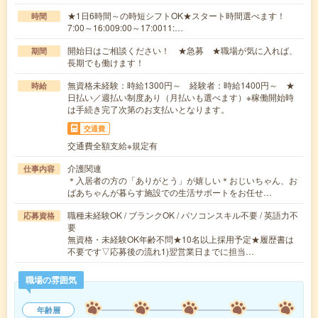
★1日6時間～の時短シフトOK★スタート時間選べます！
時間
7:00～16:009:00～17:0011:…
開始日はご相談ください！ ★急募 ★職場が気に入れば、
期間
長期でも働けます！
無資格未経験：時給1300円～ 経験者：時給1400円～ ★
時給
日払い／週払い制度あり（月払いも選べます）※稼働開始時
は手続き完了次第のお支払いとなります。
交通費
交通費全額支給※規定有
介護関連
仕事内容
＊入居者の方の「ありがとう」が嬉しい＊おじいちゃん、お
ばあちゃんが暮らす施設での生活サポートをお任せ…
職種未経験OK / ブランクOK / パソコンスキル不要 / 英語力不
応募資格
要
無資格・未経験OK年齢不問★10名以上採用予定★履歴書は
不要です▽応募後の流れ1)翌営業日までに担当…
職場の雰囲気
年齢層