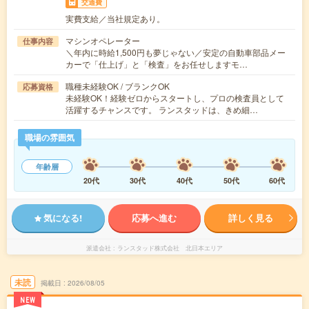
交通費
実費支給／当社規定あり。
マシンオペレーター
仕事内容
＼年内に時給1,500円も夢じゃない／安定の自動車部品メー
カーで「仕上げ」と「検査」をお任せしますモ…
職種未経験OK / ブランクOK
応募資格
未経験OK！経験ゼロからスタートし、プロの検査員として
活躍するチャンスです。 ランスタッドは、きめ細…
職場の雰囲気
年齢層
20代
30代
40代
50代
60代
気になる!
応募へ進む
詳しく見る
派遣会社
ランスタッド株式会社 北日本エリア
未読
掲載日
2026/08/05
NEW