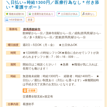
＼日払い×時給1300円／医療行為なし＊付き添
い＊看護サポート
職種未経験OK
交通費別途支給あり
土日祝日が休み
残業なし
WEB登録OK
派遣
群馬県館林市
勤務地
館林駅から---分／茂林寺前駅から---分／成島(群馬県)駅から--
-分／多々良駅から---分／渡瀬(群馬県)駅から---分
週2日～5日OK（月～金） ★土日休みOK
曜日頻度
★1日6時間～の時短シフトOK★都合に合わせてシフトが決
時間
められますシフト例：7：00～16：009：…
開始日はご相談ください！ ★急募 ★職場が気に入れば、
期間
長期でも働けます！
無資格未経験：時給1300円～ 経験者：時給1400円～ ★
時給
日払い／週払い制度あり（月払いも選べます）※稼働開始時
は手続き完了次第のお支払いとなります。
交通費
交通費全額支給※規定有
看護助手
仕事内容