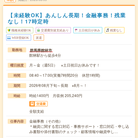
【未経験OK】あんしん長期！金融事務！残業
なし！17時定時
職種未経験OK
交通費別途支給あり
土日祝日が休み
残業なし
WEB登録OK
派遣
群馬県館林市
勤務地
館林駅から徒歩4分
月～金（週5日） ※土日祝日お休みです！
曜日頻度
08:40～17:00(実働7時間20分 休憩1時間)
時間
2026年08月下旬～長期 ※8月～！
期間
時給1400円 月収例 205,240円
時給
交通費
全額支給
金融事務（その他）
仕事内容
＊融資に関する窓口対応・事務サポート・窓口対応・申し込
み書類や添付書類のチェック・顧客情報や融資申し…