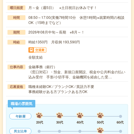
月～金（週5日） ※土日祝日お休みです！
曜日頻度
08:50～17:00(実働7時間10分 休憩1時間)※就業時間の相談
時間
OK（15時までなど）
2026年08月中旬～長期 ※8月～！
期間
時給1350円 月収例 193,590円
時給
交通費
全額支給
金融事務（銀行）
仕事内容
《窓口対応》・預金、新規口座開設、税金や公共料金の払い
込み受付 手形/小切手等、金融機関を経由した受…
職種未経験OK / ブランクOK / 英語力不要
応募資格
事務経験がある方ブランクある方OK
職場の雰囲気
年齢層
20代
30代
40代
50代
60代
男女比率