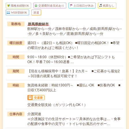
職種未経験OK
交通費別途支給あり
土日祝日が休み
残業なし
WEB登録OK
派遣
群馬県館林市
勤務地
館林駅から---分／茂林寺前駅から---分／成島(群馬県)駅から--
-分／多々良駅から---分／渡瀬(群馬県)駅から---分
週3日～（週2日～も相談OK） ■曜日固定の相談OK！ ■希望
曜日頻度
の曜日があればご相談ください！
9:00～18:00（休憩60分）■ご希望があれば下記シフトも
時間
OK！早番 7:00～16:00遅番 …
【現在も積極採用中！急募！】2カ月～ ■ご応募から最短2
期間
～3日後の就業も相談可能です！
無資格未経験：時給1300円～ ■週払いOK ■扶養内OK ■
時給
日収1万400円以上
交通費
交通費全額支給（ガソリン代もOK！）
介護関連
仕事内容
≪介護施設での生活サポート≫▽具体的なお仕事は…・食事
の配膳や食事中の見守り・トイレやお風呂のサポー…