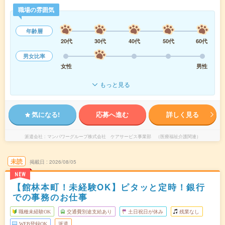
職場の雰囲気
年齢層
20代
30代
40代
50代
60代
男女比率
女性
男性
もっと見る
気になる!
応募へ進む
詳しく見る
派遣会社
マンパワーグループ株式会社 ケアサービス事業部 （医療福祉介護関連）
未読
掲載日
2026/08/05
NEW
【館林本町！未経験OK】ピタッと定時！銀行
での事務のお仕事
職種未経験OK
交通費別途支給あり
土日祝日が休み
残業なし
WEB登録OK
派遣