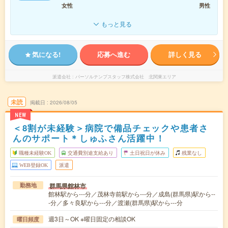
女性
男性
もっと見る
気になる!
応募へ進む
詳しく見る
派遣会社
パーソルテンプスタッフ株式会社 北関東エリア
未読
掲載日
2026/08/05
NEW
＜8割が未経験＞病院で備品チェックや患者さ
んのサポート＊しゅふさん活躍中！
職種未経験OK
交通費別途支給あり
土日祝日が休み
残業なし
WEB登録OK
派遣
群馬県館林市
勤務地
館林駅から---分／茂林寺前駅から---分／成島(群馬県)駅から--
-分／多々良駅から---分／渡瀬(群馬県)駅から---分
週3日～OK ※曜日固定の相談OK
曜日頻度