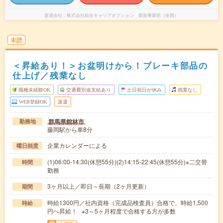
派遣会社
株式会社綜合キャリアオプション 製造事業部（全国）
未読
＜昇給あり！＞お盆明けから！ブレーキ部品の
仕上げ／残業なし
職種未経験OK
交通費別途支給あり
土日祝日が休み
残業なし
WEB登録OK
派遣
群馬県館林市
勤務地
藤岡駅から車8分
企業カレンダーによる
曜日頻度
(1)06:00-14:30(休憩55分)(2)14:15-22:45(休憩55分)※二交替
時間
勤務
3ヶ月以上／即日～長期（2ヶ月更新）
期間
時給1300円／社内資格（完成品検査員）合格で、時給1,500
時給
円へ昇給！ ※3～5ヶ月程度で合格する方が多数