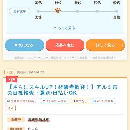
20代
30代
40代
50代
60代
男女比率
女性
男性
もっと見る
気になる!
応募へ進む
詳しく見る
派遣会社
マンパワーグループ株式会社 ケアサービス事業部 （医療福祉介護関連）
未読
掲載日
2026/08/05
NEW
【さらにスキルUP！経験者歓迎！】アルミ缶
の目視検査・選別/日払いOK
交通費別途支給あり
土日祝日が休み
残業なし
WEB登録OK
派遣
群馬県館林市
勤務地
月～金
曜日頻度