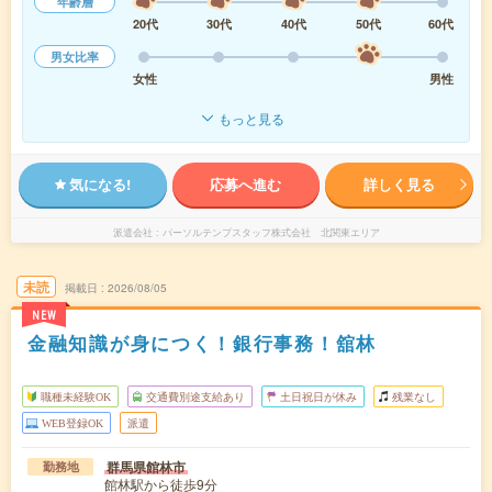
年齢層
20代
30代
40代
50代
60代
男女比率
女性
男性
もっと見る
気になる!
応募へ進む
詳しく見る
派遣会社
パーソルテンプスタッフ株式会社 北関東エリア
未読
掲載日
2026/08/05
NEW
金融知識が身につく！銀行事務！舘林
職種未経験OK
交通費別途支給あり
土日祝日が休み
残業なし
WEB登録OK
派遣
群馬県館林市
勤務地
館林駅から徒歩9分