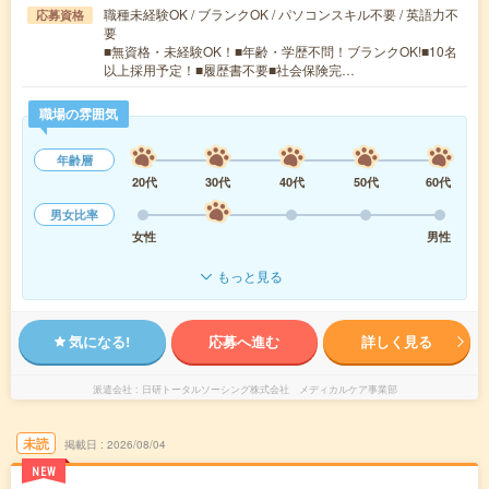
職種未経験OK / ブランクOK / パソコンスキル不要 / 英語力不
応募資格
要
■無資格・未経験OK！■年齢・学歴不問！ブランクOK!■10名
以上採用予定！■履歴書不要■社会保険完…
職場の雰囲気
年齢層
20代
30代
40代
50代
60代
男女比率
女性
男性
もっと見る
気になる!
応募へ進む
詳しく見る
派遣会社
日研トータルソーシング株式会社 メディカルケア事業部
未読
掲載日
2026/08/04
NEW