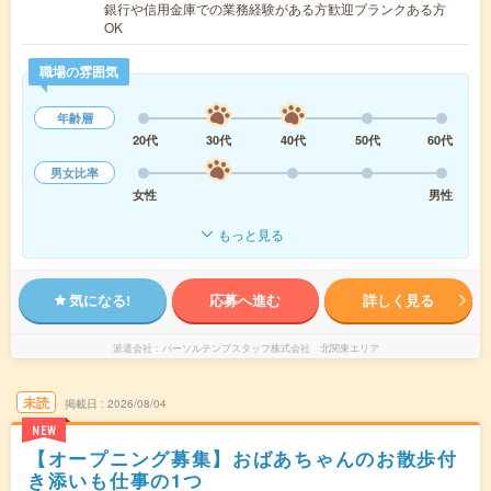
銀行や信用金庫での業務経験がある方歓迎ブランクある方
OK
職場の雰囲気
年齢層
20代
30代
40代
50代
60代
男女比率
女性
男性
もっと見る
気になる!
応募へ進む
詳しく見る
派遣会社
パーソルテンプスタッフ株式会社 北関東エリア
未読
掲載日
2026/08/04
NEW
【オープニング募集】おばあちゃんのお散歩付
き添いも仕事の1つ