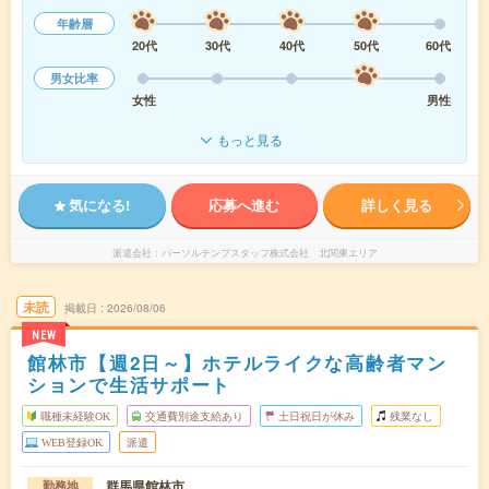
年齢層
20代
30代
40代
50代
60代
男女比率
女性
男性
もっと見る
気になる!
応募へ進む
詳しく見る
派遣会社
パーソルテンプスタッフ株式会社 北関東エリア
未読
掲載日
2026/08/06
NEW
館林市【週2日～】ホテルライクな高齢者マン
ションで生活サポート
職種未経験OK
交通費別途支給あり
土日祝日が休み
残業なし
WEB登録OK
派遣
群馬県館林市
勤務地