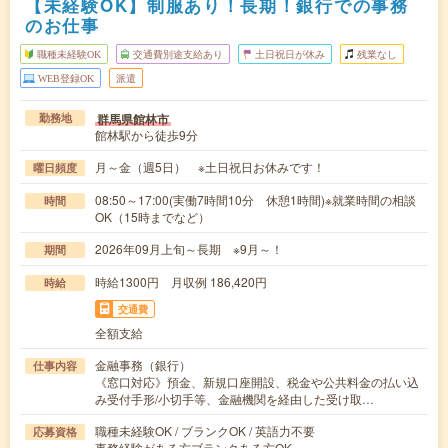
【未経験OK】制服あり！長期！銀行での事務
のお仕事
職種未経験OK
交通費別途支給あり
土日祝日が休み
残業なし
WEB登録OK
派遣
群馬県館林市
勤務地
館林駅から徒歩9分
月～金（週5日） ※土日祝日お休みです！
曜日頻度
08:50～17:00(実働7時間10分 休憩1時間)※就業時間の相談
時間
OK（15時までなど）
2026年09月上旬～長期 ※9月～！
期間
時給1300円 月収例 186,420円
時給
交通費
全額支給
金融事務（銀行）
仕事内容
《窓口対応》預金、新規口座開設、税金や公共料金の払い込
み受付手形/小切手等、金融機関を経由した受け取…
職種未経験OK / ブランクOK / 英語力不要
応募資格
事務経験がある方ブランクある方OK