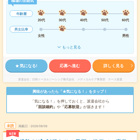
職場の雰囲気
年齢層
20代
30代
40代
50代
60代
男女比率
女性
男性
もっと見る
気になる!
応募へ進む
詳しく見る
派遣会社
日研トータルソーシング株式会社 メディカルケア事業部 ナース派遣
興味があったら「★気になる！」をタップ！
「気になる！」を押しておくと、派遣会社から
「面談確約」
や
「応募歓迎」
が届きます！
未読
掲載日
2026/08/06
NEW