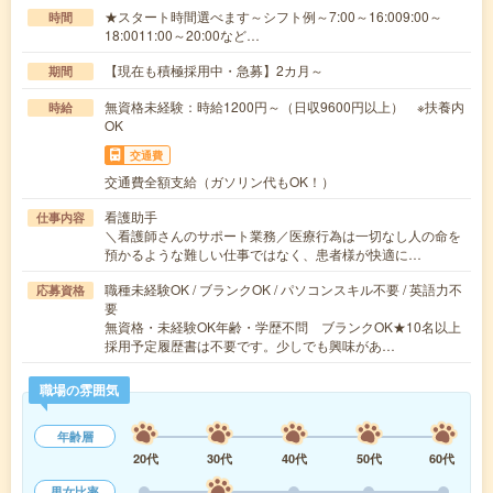
★スタート時間選べます～シフト例～7:00～16:009:00～
時間
18:0011:00～20:00など…
【現在も積極採用中・急募】2カ月～
期間
無資格未経験：時給1200円～（日収9600円以上） ※扶養内
時給
OK
交通費
交通費全額支給（ガソリン代もOK！）
看護助手
仕事内容
＼看護師さんのサポート業務／医療行為は一切なし人の命を
預かるような難しい仕事ではなく、患者様が快適に…
職種未経験OK / ブランクOK / パソコンスキル不要 / 英語力不
応募資格
要
無資格・未経験OK年齢・学歴不問 ブランクOK★10名以上
採用予定履歴書は不要です。少しでも興味があ…
職場の雰囲気
年齢層
20代
30代
40代
50代
60代
男女比率