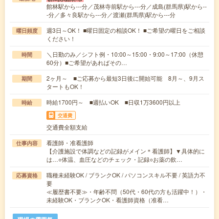
館林駅から---分／茂林寺前駅から---分／成島(群馬県)駅から--
-分／多々良駅から---分／渡瀬(群馬県)駅から---分
週3日～OK！ ■曜日固定の相談OK！ ■ご希望の曜日をご相談
曜日頻度
ください！
＼日勤のみ／シフト例・10:00～15:00・9:00～17:00（休憩
時間
60分）■ご希望があればその…
2ヶ月～ ■ご応募から最短3日後に開始可能 8月～、9月ス
期間
タートもOK！
時給1700円～ ■週払いOK ■日収1万3600円以上
時給
交通費
交通費全額支給
看護師・准看護師
仕事内容
【介護施設で体調などの記録がメイン＊看護師】▼具体的に
は…○体温、血圧などのチェック・記録○お薬の飲…
職種未経験OK / ブランクOK / パソコンスキル不要 / 英語力不
応募資格
要
≪履歴書不要≫・年齢不問（50代・60代の方も活躍中！）・
未経験OK・ブランクOK・看護師資格（准看…