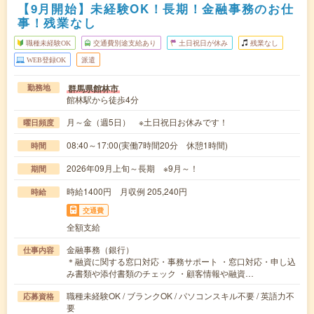
【9月開始】未経験OK！長期！金融事務のお仕
事！残業なし
職種未経験OK
交通費別途支給あり
土日祝日が休み
残業なし
WEB登録OK
派遣
群馬県館林市
勤務地
館林駅から徒歩4分
月～金（週5日） ※土日祝日お休みです！
曜日頻度
08:40～17:00(実働7時間20分 休憩1時間)
時間
2026年09月上旬～長期 ※9月～！
期間
時給1400円 月収例 205,240円
時給
交通費
全額支給
金融事務（銀行）
仕事内容
＊融資に関する窓口対応・事務サポート ・窓口対応・申し込
み書類や添付書類のチェック ・顧客情報や融資…
職種未経験OK / ブランクOK / パソコンスキル不要 / 英語力不
応募資格
要