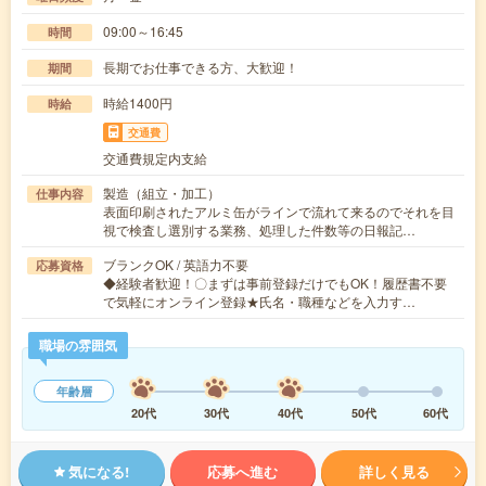
09:00～16:45
時間
長期でお仕事できる方、大歓迎！
期間
時給1400円
時給
交通費
交通費規定内支給
製造（組立・加工）
仕事内容
表面印刷されたアルミ缶がラインで流れて来るのでそれを目
視で検査し選別する業務、処理した件数等の日報記…
ブランクOK / 英語力不要
応募資格
◆経験者歓迎！〇まずは事前登録だけでもOK！履歴書不要
で気軽にオンライン登録★氏名・職種などを入力す…
職場の雰囲気
年齢層
20代
30代
40代
50代
60代
気になる!
応募へ進む
詳しく見る