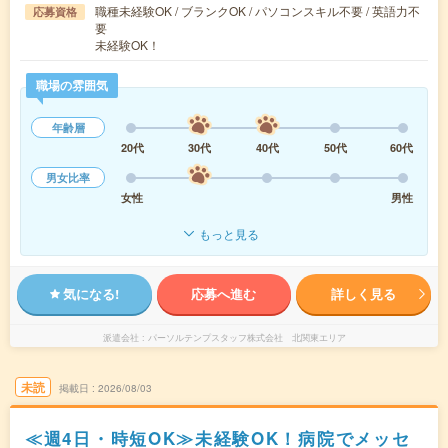
職種未経験OK / ブランクOK / パソコンスキル不要 / 英語力不
応募資格
要
未経験OK！
職場の雰囲気
年齢層
20代
30代
40代
50代
60代
男女比率
女性
男性
もっと見る
気になる!
応募へ進む
詳しく見る
派遣会社
パーソルテンプスタッフ株式会社 北関東エリア
未読
掲載日
2026/08/03
≪週4日・時短OK≫未経験OK！病院でメッセ