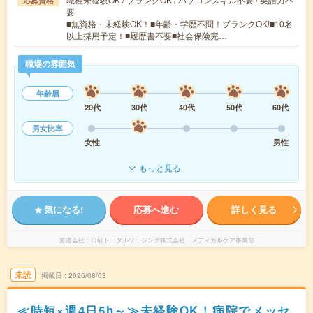
応募資格
要
■無資格・未経験OK！■年齢・学歴不問！ブランクOK!■10名
以上採用予定！■履歴書不要■社会保険完…
職場の雰囲気
年齢層
20代
30代
40代
50代
60代
男女比率
女性
男性
もっと見る
気になる!
応募へ進む
詳しく見る
派遣会社
日研トータルソーシング株式会社 メディカルケア事業部
未読
掲載日
2026/08/03
≪時短×週4日5h～≫未経験OK！病院でメッセ