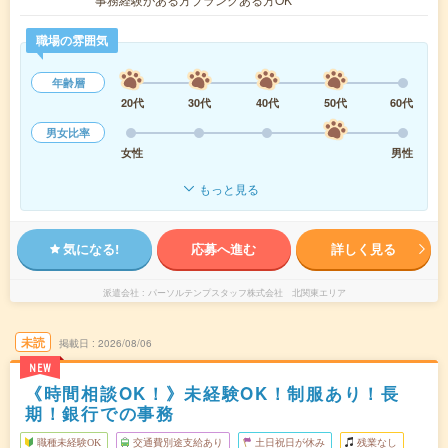
職場の雰囲気
年齢層
20代
30代
40代
50代
60代
男女比率
女性
男性
もっと見る
気になる!
応募へ進む
詳しく見る
派遣会社
パーソルテンプスタッフ株式会社 北関東エリア
未読
掲載日
2026/08/06
NEW
《時間相談OK！》未経験OK！制服あり！長
期！銀行での事務
職種未経験OK
交通費別途支給あり
土日祝日が休み
残業なし