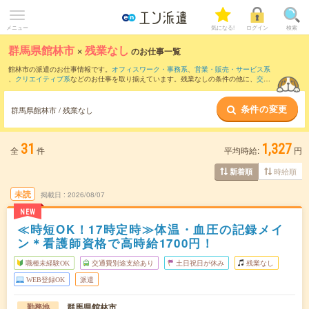
メニュー
気になる!
ログイン
検索
群馬県館林市
×
残業なし
のお仕事一覧
館林市の派遣のお仕事情報です。
オフィスワーク・事務系
、
営業・販売・サービス系
、
クリエイティブ系
などのお仕事を取り揃えています。残業なしの条件の他に、
交通
費別途支給あり
、
職種未経験OK
、
友だちと一緒の応募OK
などのこだわり条件も取り
揃えています。
条件の変更
群馬県館林市 / 残業なし
31
1,327
全
件
平均時給:
円
時給順
新着順
未読
掲載日
2026/08/07
NEW
≪時短OK！17時定時≫体温・血圧の記録メイ
ン＊看護師資格で高時給1700円！
職種未経験OK
交通費別途支給あり
土日祝日が休み
残業なし
WEB登録OK
派遣
群馬県館林市
勤務地