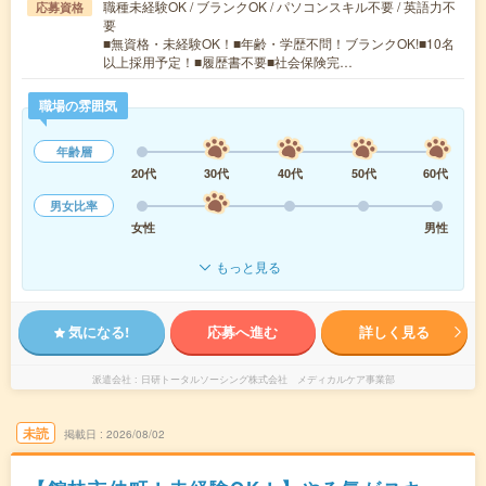
職種未経験OK / ブランクOK / パソコンスキル不要 / 英語力不
応募資格
要
■無資格・未経験OK！■年齢・学歴不問！ブランクOK!■10名
以上採用予定！■履歴書不要■社会保険完…
職場の雰囲気
年齢層
20代
30代
40代
50代
60代
男女比率
女性
男性
もっと見る
気になる!
応募へ進む
詳しく見る
派遣会社
日研トータルソーシング株式会社 メディカルケア事業部
未読
掲載日
2026/08/02