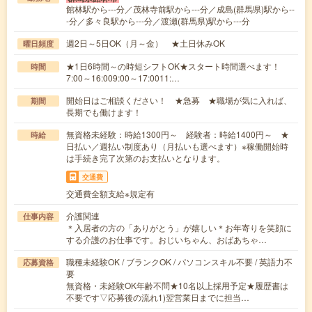
館林駅から---分／茂林寺前駅から---分／成島(群馬県)駅から--
-分／多々良駅から---分／渡瀬(群馬県)駅から---分
週2日～5日OK（月～金） ★土日休みOK
曜日頻度
★1日6時間～の時短シフトOK★スタート時間選べます！
時間
7:00～16:009:00～17:0011:…
開始日はご相談ください！ ★急募 ★職場が気に入れば、
期間
長期でも働けます！
無資格未経験：時給1300円～ 経験者：時給1400円～ ★
時給
日払い／週払い制度あり（月払いも選べます）※稼働開始時
は手続き完了次第のお支払いとなります。
交通費
交通費全額支給※規定有
介護関連
仕事内容
＊入居者の方の「ありがとう」が嬉しい＊お年寄りを笑顔に
する介護のお仕事です。おじいちゃん、おばあちゃ…
職種未経験OK / ブランクOK / パソコンスキル不要 / 英語力不
応募資格
要
無資格・未経験OK年齢不問★10名以上採用予定★履歴書は
不要です▽応募後の流れ1)翌営業日までに担当…