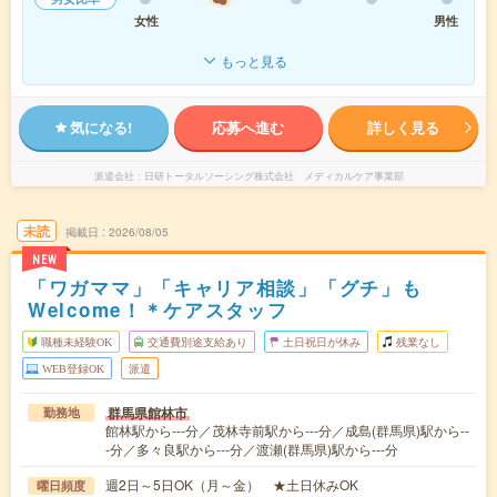
女性
男性
もっと見る
気になる!
応募へ進む
詳しく見る
派遣会社
日研トータルソーシング株式会社 メディカルケア事業部
未読
掲載日
2026/08/05
NEW
「ワガママ」「キャリア相談」「グチ」も
Welcome！＊ケアスタッフ
職種未経験OK
交通費別途支給あり
土日祝日が休み
残業なし
WEB登録OK
派遣
群馬県館林市
勤務地
館林駅から---分／茂林寺前駅から---分／成島(群馬県)駅から--
-分／多々良駅から---分／渡瀬(群馬県)駅から---分
週2日～5日OK（月～金） ★土日休みOK
曜日頻度