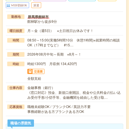
WEB登録OK
派遣
群馬県館林市
勤務地
館林駅から徒歩9分
月～金（週5日） ※土日祝日お休みです！
曜日頻度
08:50～15:00(実働5時間10分 休憩1時間)※就業時間の相談
時間
OK（17時までなど） #15…
2026年08月中旬～長期 ※8月～！
期間
時給1300円 月収例 134,420円
時給
交通費
全額支給
金融事務（銀行）
仕事内容
《窓口対応》預金、新規口座開設、税金や公共料金の払い込
み受付手形/小切手等、金融機関を経由した受け取…
職種未経験OK / ブランクOK / 英語力不要
応募資格
事務経験がある方ブランクある方OK
職場の雰囲気