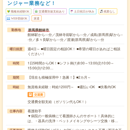
ンジャー業務など！
職種未経験OK
交通費別途支給あり
土日祝日が休み
残業なし
WEB登録OK
派遣
群馬県館林市
勤務地
館林駅から---分／茂林寺前駅から---分／成島(群馬県)駅から--
-分／多々良駅から---分／渡瀬(群馬県)駅から---分
週4日～ ■曜日固定の相談OK！ ■希望の曜日があればご相談
曜日頻度
ください！
1日5時間からOK！■シフト例(1)8:00～13:00(2)10:00～
時間
15:00(3)12:00…
【現在も積極採用中！急募！】■2カ月～
期間
無資格未経験：時給1200円～ ■週払いOK ■扶養内OK
時給
交通費
交通費全額支給（ガソリン代もOK！）
看護助手
仕事内容
▼病院の一般病棟にて看護師さんのサポート！具体的に
は、・器具の洗浄・ベットメイキングやシーツ交換・移…
職種未経験OK / ブランクOK / パソコンスキル不要 / 英語力不