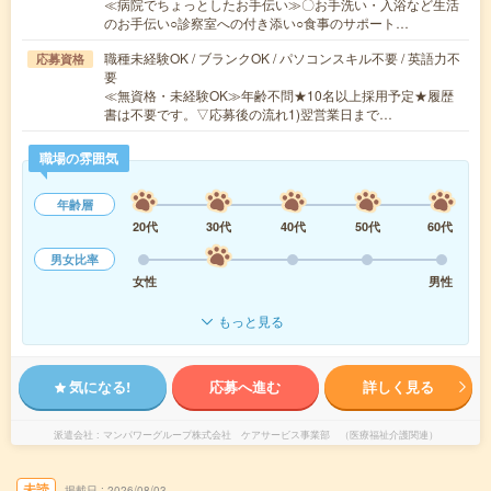
≪病院でちょっとしたお手伝い≫〇お手洗い・入浴など生活
のお手伝い○診察室への付き添い○食事のサポート…
職種未経験OK / ブランクOK / パソコンスキル不要 / 英語力不
応募資格
要
≪無資格・未経験OK≫年齢不問★10名以上採用予定★履歴
書は不要です。▽応募後の流れ1)翌営業日まで…
職場の雰囲気
年齢層
20代
30代
40代
50代
60代
男女比率
女性
男性
もっと見る
気になる!
応募へ進む
詳しく見る
派遣会社
マンパワーグループ株式会社 ケアサービス事業部 （医療福祉介護関連）
未読
掲載日
2026/08/03