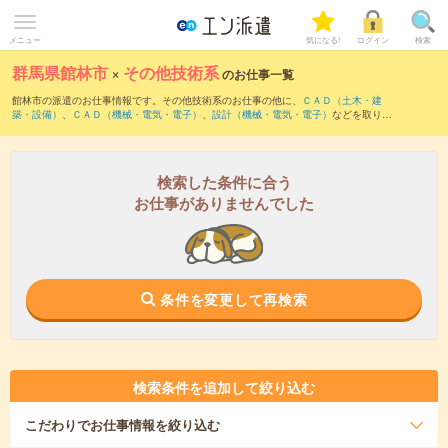
メニュー
気になる!
ログイン
検索
群馬県館林市
×
その他技術系
のお仕事一覧
館林市の派遣のお仕事情報です。その他技術系のお仕事の他に、
ＣＡＤ（土木・建
築・設備）
、
ＣＡＤ（機械・電気・電子）
、
設計（機械・電気・電子）
などを取り揃
えています。さらに、
短期
・
単発
などの期間や、
職種未経験OK
などのこだわり条件で
絞り込んでいただけます。
検索した条件に合う
お仕事がありませんでした
条件を変更して再検索
検索条件を追加して絞り込む
こだわり
でお仕事情報を絞り込む