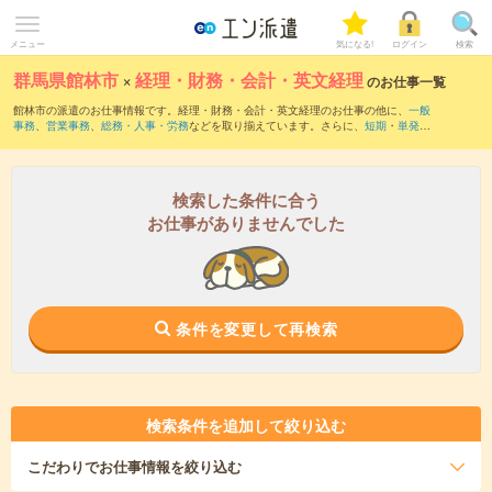
メニュー
気になる!
ログイン
検索
群馬県館林市
×
経理・財務・会計・英文経理
のお仕事一覧
館林市の派遣のお仕事情報です。経理・財務・会計・英文経理のお仕事の他に、
一般
事務
、
営業事務
、
総務・人事・労務
などを取り揃えています。さらに、
短期
・
単発
な
どの期間や、
職種未経験OK
などのこだわり条件で絞り込んでいただけます。職種辞
典：
経理・財務・会計・英文経理のお仕事とは？とは？
検索した条件に合う
お仕事がありませんでした
条件を変更して再検索
検索条件を追加して絞り込む
こだわり
でお仕事情報を絞り込む