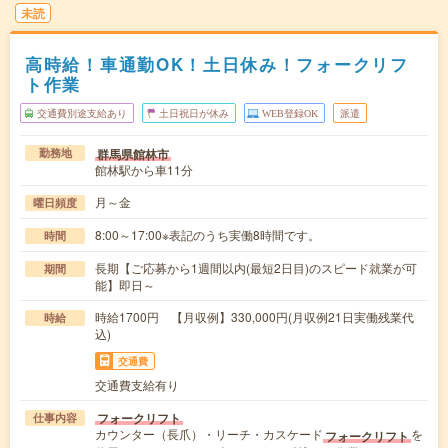
未読
高時給！車通勤OK！土日休み！フォークリフ
ト作業
交通費別途支給あり
土日祝日が休み
WEB登録OK
派遣
群馬県館林市
勤務地
館林駅から車11分
月～金
曜日頻度
8:00～17:00※表記のうち実働8時間です。
時間
長期【ご応募から1週間以内(最短2日目)のスピード就業が可
期間
能】即日～
時給1700円 【月収例】330,000円(月収例21日実働残業代
時給
込)
交通費
交通費支給有り
フォークリフト
仕事内容
カウンター（長爪）・リーチ・カスケード
を
フォークリフト