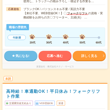
使用し、トラックへの積み下ろし・積込する作業を…
ブランクOK / パソコンスキル不要 / 英語力不要
応募資格
【来社不要、WEB登録OK！】〇
の資格・実
フォークリフト
務経験をお持ちの方〇フリーター、主婦(夫) …
職場の雰囲気
年齢層
20代
30代
40代
50代
60代
気になる!
応募へ進む
詳しく見る
派遣会社
株式会社テクノ・サービス
未読
高時給！車通勤OK！平日休み！フォークリフ
ト作業
交通費別途支給あり
WEB登録OK
派遣