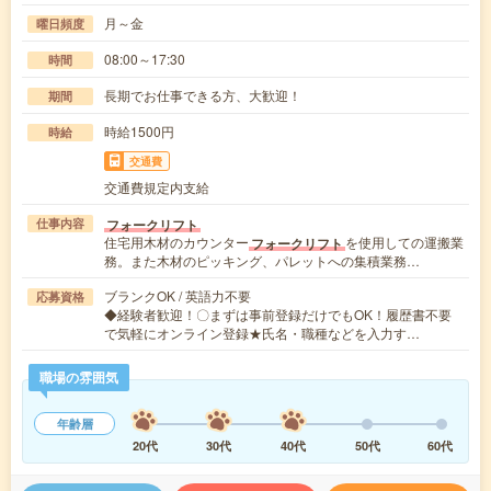
月～金
曜日頻度
08:00～17:30
時間
長期でお仕事できる方、大歓迎！
期間
時給1500円
時給
交通費
交通費規定内支給
フォークリフト
仕事内容
住宅用木材のカウンター
を使用しての運搬業
フォークリフト
務。また木材のピッキング、パレットへの集積業務…
ブランクOK / 英語力不要
応募資格
◆経験者歓迎！〇まずは事前登録だけでもOK！履歴書不要
で気軽にオンライン登録★氏名・職種などを入力す…
職場の雰囲気
年齢層
20代
30代
40代
50代
60代