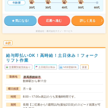
年齢層
20代
30代
40代
50代
60代
気になる!
応募へ進む
詳しく見る
派遣会社
株式会社テクノ・サービス
未読
給与即払いOK！高時給！土日休み！フォーク
リフト作業
交通費別途支給あり
土日祝日が休み
WEB登録OK
派遣
群馬県館林市
勤務地
館林駅から車11分
月～金
曜日頻度
8:00～17:00※表記のうち実働8時間です。
時間
長期【ご応募から1週間以内(最短2日目)のスピード就業が可
期間