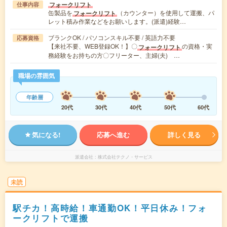
フォークリフト
仕事内容
缶製品を
（カウンター）を使用して運搬、パ
フォークリフト
レット積み作業などをお願いします。(派遣)経験…
ブランクOK / パソコンスキル不要 / 英語力不要
応募資格
【来社不要、WEB登録OK！】〇
の資格・実
フォークリフト
務経験をお持ちの方〇フリーター、主婦(夫) …
職場の雰囲気
年齢層
20代
30代
40代
50代
60代
気になる!
応募へ進む
詳しく見る
派遣会社
株式会社テクノ・サービス
未読
駅チカ！高時給！車通勤OK！平日休み！フォ
ークリフトで運搬