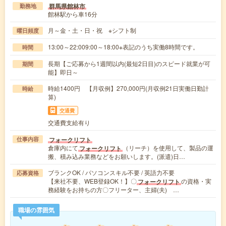
群馬県館林市
勤務地
館林駅から車16分
月～金・土・日・祝 ※シフト制
曜日頻度
13:00～22:009:00～18:00※表記のうち実働8時間です。
時間
長期【ご応募から1週間以内(最短2日目)のスピード就業が可
期間
能】即日～
時給1400円 【月収例】270,000円(月収例21日実働日勤計
時給
算)
交通費
交通費支給有り
フォークリフト
仕事内容
倉庫内にて
（リーチ）を使用して、製品の運
フォークリフト
搬、積み込み業務などをお願いします。(派遣)日…
ブランクOK / パソコンスキル不要 / 英語力不要
応募資格
【来社不要、WEB登録OK！】〇
の資格・実
フォークリフト
務経験をお持ちの方〇フリーター、主婦(夫) …
職場の雰囲気