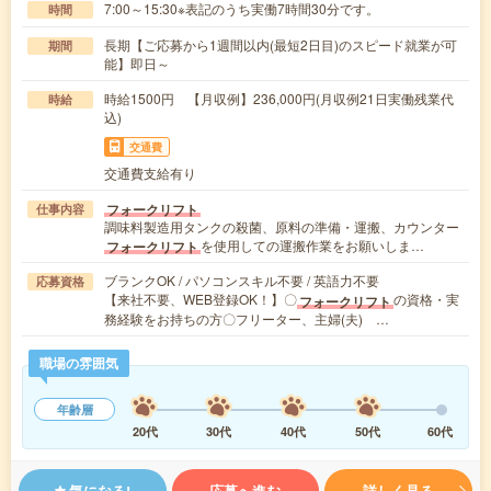
7:00～15:30※表記のうち実働7時間30分です。
時間
長期【ご応募から1週間以内(最短2日目)のスピード就業が可
期間
能】即日～
時給1500円 【月収例】236,000円(月収例21日実働残業代
時給
込)
交通費
交通費支給有り
フォークリフト
仕事内容
調味料製造用タンクの殺菌、原料の準備・運搬、カウンター
を使用しての運搬作業をお願いしま…
フォークリフト
ブランクOK / パソコンスキル不要 / 英語力不要
応募資格
【来社不要、WEB登録OK！】〇
の資格・実
フォークリフト
務経験をお持ちの方〇フリーター、主婦(夫) …
職場の雰囲気
年齢層
20代
30代
40代
50代
60代
気になる!
応募へ進む
詳しく見る