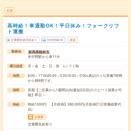
未読
高時給！車通勤OK！平日休み！フォークリフ
ト運搬
交通費別途支給あり
WEB登録OK
派遣
群馬県館林市
勤務地
本中野駅から車11分
月～金・土・日・祝 ※シフト制
曜日頻度
8:00～17:0020:00～5:0016:00～0:00※表記のうち実働7時間
時間
から8時間です。
長期【ご応募から1週間以内(最短2日目)のスピード就業が可
期間
能】即日～
時給1500円 【月収例】380,000円(月収例21日実働残業代
時給
込)
交通費
交通費支給有り