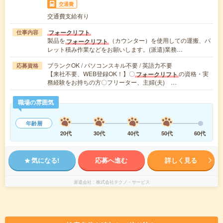
交通費
交通費支給有り
フォークリフト
仕事内容
製品を
（カウンター）を使用しての運搬、パ
フォークリフト
レット積み作業などをお願いします。(派遣)業務…
ブランクOK / パソコンスキル不要 / 英語力不要
応募資格
【来社不要、WEB登録OK！】〇
の資格・実
フォークリフト
務経験をお持ちの方〇フリーター、主婦(夫) …
職場の雰囲気
年齢層
20代
30代
40代
50代
60代
気になる!
応募へ進む
詳しく見る
派遣会社
株式会社テクノ・サービス