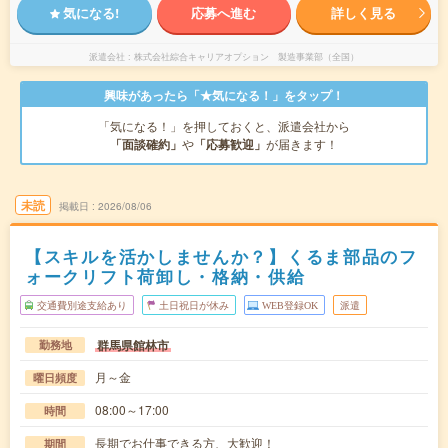
気になる!
応募へ進む
詳しく見る
派遣会社
株式会社綜合キャリアオプション 製造事業部（全国）
興味があったら「★気になる！」をタップ！
「気になる！」を押しておくと、派遣会社から
「面談確約」
や
「応募歓迎」
が届きます！
未読
掲載日
2026/08/06
【スキルを活かしませんか？】くるま部品のフ
ォークリフト荷卸し・格納・供給
交通費別途支給あり
土日祝日が休み
WEB登録OK
派遣
群馬県館林市
勤務地
月～金
曜日頻度
08:00～17:00
時間
長期でお仕事できる方、大歓迎！
期間