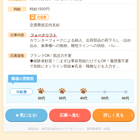
時給1500円
時給
交通費
交通費規定内支給
フォークリフト
仕事内容
カウンターフォークによる納入、出荷部品の荷下ろし・詰め
込み、倉庫棚への格納、梱包ラインへの供給、パレ…
ブランクOK / 英語力不要
応募資格
◆経験者歓迎！〇まずは事前登録だけでもOK！履歴書不要
で気軽にオンライン登録★氏名・職種などを入力す…
職場の雰囲気
年齢層
20代
30代
40代
50代
60代
気になる!
応募へ進む
詳しく見る
派遣会社
株式会社綜合キャリアオプション 製造事業部（全国）