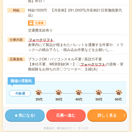
能】即日～
時給1500円 【月収例】291,000円(月収例21日実働残業代
時給
込)
交通費
交通費支給有り
フォークリフト
仕事内容
倉庫内にて製品が積まれたパレットを運搬する作業や、トラ
ックへの積み下ろし・積み込み作業などをお願いし…
ブランクOK / パソコンスキル不要 / 英語力不要
応募資格
【来社不要、WEB登録OK！】〇
の資格・実
フォークリフト
務経験をお持ちの方〇フリーター、主婦(夫) …
職場の雰囲気
年齢層
20代
30代
40代
50代
60代
気になる!
応募へ進む
詳しく見る
派遣会社
株式会社テクノ・サービス