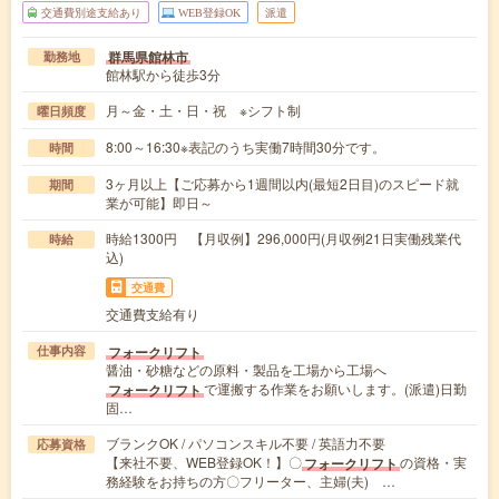
交通費別途支給あり
WEB登録OK
派遣
群馬県館林市
勤務地
館林駅から徒歩3分
月～金・土・日・祝 ※シフト制
曜日頻度
8:00～16:30※表記のうち実働7時間30分です。
時間
3ヶ月以上【ご応募から1週間以内(最短2日目)のスピード就
期間
業が可能】即日～
時給1300円 【月収例】296,000円(月収例21日実働残業代
時給
込)
交通費
交通費支給有り
フォークリフト
仕事内容
醤油・砂糖などの原料・製品を工場から工場へ
で運搬する作業をお願いします。(派遣)日勤
フォークリフト
固…
ブランクOK / パソコンスキル不要 / 英語力不要
応募資格
【来社不要、WEB登録OK！】〇
の資格・実
フォークリフト
務経験をお持ちの方〇フリーター、主婦(夫) …