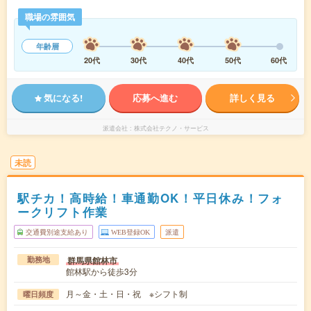
職場の雰囲気
年齢層
20代
30代
40代
50代
60代
気になる!
応募へ進む
詳しく見る
派遣会社
株式会社テクノ・サービス
未読
駅チカ！高時給！車通勤OK！平日休み！フォ
ークリフト作業
交通費別途支給あり
WEB登録OK
派遣
群馬県館林市
勤務地
館林駅から徒歩3分
月～金・土・日・祝 ※シフト制
曜日頻度