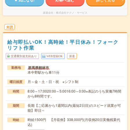
派遣会社
株式会社テクノ・サービス
未読
給与即払いOK！高時給！平日休み！フォーク
リフト作業
交通費別途支給あり
WEB登録OK
派遣
群馬県館林市
勤務地
本中野駅から車11分
月～金・土・日・祝 ※シフト制
曜日頻度
8:00～17:0020:00～5:0016:00～0:00※表記のうち実働7時間
時間
から8時間です。
長期【ご応募から1週間以内(最短2日目)のスピード就業が可
期間
能】即日～
時給1500円 【月収例】338,000円(月収例20日実働残業代
時給
込)