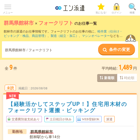
メニュー
気になる!
ログイン
検索
群馬県館林市
×
フォークリフト
のお仕事一覧
館林市の派遣のお仕事情報です。フォークリフトのお仕事の他に、
軽作業（仕分け・
ピッキング・検品、商品管理）
、
製造（組立・加工）
、
マシンオペレーター
などを取
り揃えています。さらに、
短期
・
単発
などの期間や、
職種未経験OK
などのこだわり条
件で絞り込んでいただけます。職種辞典：
フォークリフトのお仕事とは？とは？
条件の変更
群馬県館林市 / フォークリフト
9
1,489
全
件
平均時給:
円
時給順
新着順
未読
掲載日
2026/08/08
NEW
【経験活かしてステップUP！】住宅用木材の
フォークリフト運搬・ピッキング
交通費別途支給あり
土日祝日が休み
WEB登録OK
派遣
群馬県館林市
勤務地
館林駅から車14分