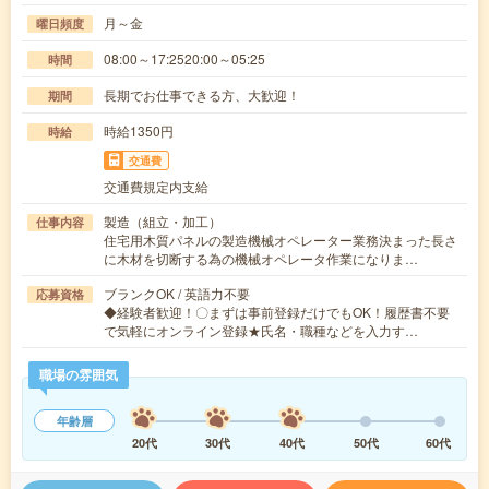
月～金
曜日頻度
08:00～17:2520:00～05:25
時間
長期でお仕事できる方、大歓迎！
期間
時給1350円
時給
交通費
交通費規定内支給
製造（組立・加工）
仕事内容
住宅用木質パネルの製造機械オペレーター業務決まった長さ
に木材を切断する為の機械オペレータ作業になりま…
ブランクOK / 英語力不要
応募資格
◆経験者歓迎！〇まずは事前登録だけでもOK！履歴書不要
で気軽にオンライン登録★氏名・職種などを入力す…
職場の雰囲気
年齢層
20代
30代
40代
50代
60代