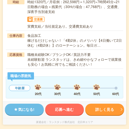
時給1320円／月収例：262,598円＝1,320円×7時間45分×21
時給
日勤務の場合＋残業代（30Hの場合：47,768円）、交通費、
深夜手当別途支給
交通費
実費支給／当社規定あり。交通費支給あり
食品加工
仕事内容
稼げるだけじゃない！「4勤2休」のメリハリ【4日働いて2日
休む（4勤2休）】のローテーション。毎日ガ…
職種未経験OK / ブランクOK / 英語力不要
応募資格
未経験歓迎 ランスタッドは、きめ細やかなフォローで就業後
も安心！お気軽に何でもご相談ください！
職場の雰囲気
年齢層
20代
30代
40代
50代
60代
気になる!
応募へ進む
詳しく見る
派遣会社
ランスタッド株式会社 北日本エリア