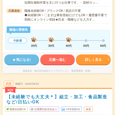
缶開缶補助作業を主に行うお仕事です。・資材ロッ…
職種未経験OK / ブランクOK / 英語力不要
応募資格
◆未経験OK！〇まずは事前登録だけでもOK！履歴書不要で
気軽にオンライン登録★氏名・職種などを入力す…
職場の雰囲気
年齢層
20代
30代
40代
50代
60代
気になる!
応募へ進む
詳しく見る
派遣会社
株式会社綜合キャリアオプション 製造事業部（全国）
未読
掲載日
2026/08/05
NEW
【未経験でも大丈夫＊】組立・加工・食品製造
など/日払いOK
職種未経験OK
交通費別途支給あり
WEB登録OK
派遣