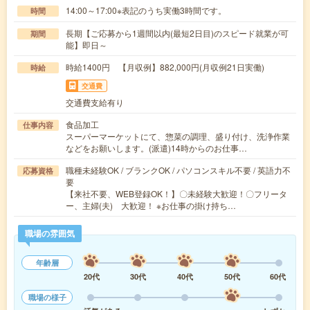
14:00～17:00※表記のうち実働3時間です。
時間
長期【ご応募から1週間以内(最短2日目)のスピード就業が可
期間
能】即日～
時給1400円 【月収例】882,000円(月収例21日実働)
時給
交通費
交通費支給有り
食品加工
仕事内容
スーパーマーケットにて、惣菜の調理、盛り付け、洗浄作業
などをお願いします。(派遣)14時からのお仕事…
職種未経験OK / ブランクOK / パソコンスキル不要 / 英語力不
応募資格
要
【来社不要、WEB登録OK！】〇未経験大歓迎！〇フリータ
ー、主婦(夫) 大歓迎！ ※お仕事の掛け持ち…
職場の雰囲気
年齢層
20代
30代
40代
50代
60代
職場の様子