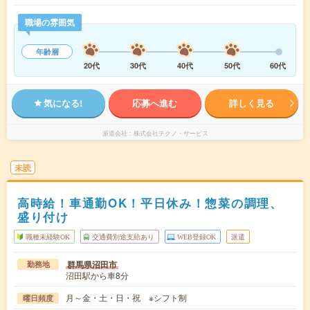
職場の雰囲気
年齢層
20代
30代
40代
50代
60代
気になる!
応募へ進む
詳しく見る
派遣会社
株式会社テクノ・サービス
未読
高時給！車通勤OK！平日休み！惣菜の調理、
盛り付け
職種未経験OK
交通費別途支給あり
WEB登録OK
派遣
群馬県沼田市
勤務地
沼田駅から車8分
月～金・土・日・祝 ※シフト制
曜日頻度