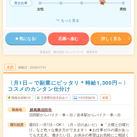
男女比率
女性
男性
もっと見る
気になる!
応募へ進む
詳しく見る
派遣会社
株式会社フレンドパーク 群馬本社
未読
掲載日
2026/07/31
〈月1日～で副業にピッタリ＊時給1,300円～〉
コスメのカンタン仕分け
職種未経験OK
交通費別途支給あり
WEB登録OK
派遣
群馬県沼田市
勤務地
沼田駅からバイク・車---分／岩本駅からバイク・車---分
週0日～/月1日～OK！ （月～日のあいだ） ★「土曜と日曜だ
曜日頻度
け」など色々な働き方ができます！ ★お仕事ゼロの週があっ
ても大丈夫。 働きたい日、お休みの希望はお気軽にご相談く