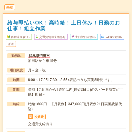
未読
給与即払いOK！高時給！土日休み！日勤のお
仕事！組立作業
職種未経験OK
交通費別途支給あり
土日祝日が休み
WEB登録OK
派遣
群馬県沼田市
勤務地
沼田駅から車15分
月～金・祝
曜日頻度
8:00～17:2517:30～2:55※表記のうち実働8時間です。
時間
長期【ご応募から1週間以内(最短2日目)のスピード就業が可
期間
能】即日～
時給1600円 【月収例】347,000円(月収例21日実働残業代
時給
込)
交通費
交通費支給有り