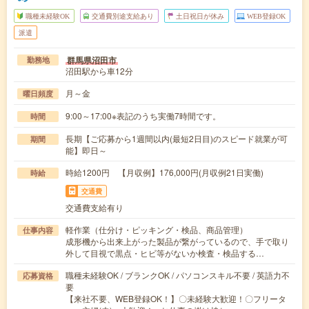
職種未経験OK
交通費別途支給あり
土日祝日が休み
WEB登録OK
派遣
群馬県沼田市
勤務地
沼田駅から車12分
月～金
曜日頻度
9:00～17:00※表記のうち実働7時間です。
時間
長期【ご応募から1週間以内(最短2日目)のスピード就業が可
期間
能】即日～
時給1200円 【月収例】176,000円(月収例21日実働)
時給
交通費
交通費支給有り
軽作業（仕分け・ピッキング・検品、商品管理）
仕事内容
成形機から出来上がった製品が繋がっているので、手で取り
外して目視で黒点・ヒビ等がないか検査・検品する…
職種未経験OK / ブランクOK / パソコンスキル不要 / 英語力不
応募資格
要
【来社不要、WEB登録OK！】〇未経験大歓迎！〇フリータ