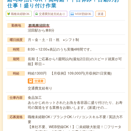
仕事！盛り付け作業
職種未経験OK
交通費別途支給あり
WEB登録OK
派遣
群馬県沼田市
勤務地
沼田駅から車8分
月～金・土・日・祝 ※シフト制
曜日頻度
8:00～12:00※表記のうち実働4時間です。
時間
長期【ご応募から1週間以内(最短2日目)のスピード就業が可
期間
能】即日～
時給1300円 【月収例】109,000円(月収例21日実働)
時給
交通費
交通費支給有り
食品加工
仕事内容
あらかじめカットされたお魚を各容器に盛り付けたり、お寿
司の製造をする業務をお願いします。(派遣)その…
職種未経験OK / ブランクOK / パソコンスキル不要 / 英語力不
応募資格
要
【来社不要、WEB登録OK！】〇未経験大歓迎！〇フリータ