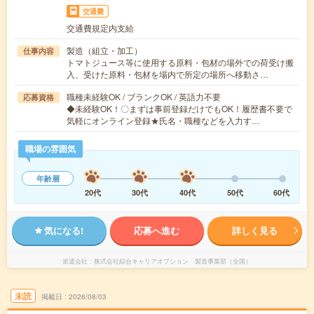
交通費
交通費規定内支給
製造（組立・加工）
仕事内容
トマトジュース等に使用する原料・包材の場外での荷受け搬
入、受けた原料・包材を場内で所定の場所へ移動さ…
職種未経験OK / ブランクOK / 英語力不要
応募資格
◆未経験OK！〇まずは事前登録だけでもOK！履歴書不要で
気軽にオンライン登録★氏名・職種などを入力す…
職場の雰囲気
年齢層
20代
30代
40代
50代
60代
気になる!
応募へ進む
詳しく見る
派遣会社
株式会社綜合キャリアオプション 製造事業部（全国）
未読
掲載日
2026/08/03