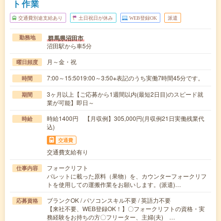
ト作業
交通費別途支給あり
土日祝日が休み
WEB登録OK
派遣
群馬県沼田市
勤務地
沼田駅から車5分
月～金・祝
曜日頻度
7:00～15:5019:00～3:50※表記のうち実働7時間45分です。
時間
3ヶ月以上【ご応募から1週間以内(最短2日目)のスピード就
期間
業が可能】即日～
時給1400円 【月収例】305,000円(月収例21日実働残業代
時給
込)
交通費
交通費支給有り
フォークリフト
仕事内容
パレットに載った原料（果物）を、カウンターフォークリフ
トを使用しての運搬作業をお願いします。(派遣)…
ブランクOK / パソコンスキル不要 / 英語力不要
応募資格
【来社不要、WEB登録OK！】〇フォークリフトの資格・実
務経験をお持ちの方〇フリーター、主婦(夫) …