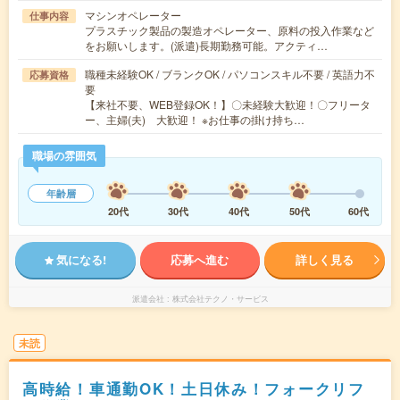
マシンオペレーター
仕事内容
プラスチック製品の製造オペレーター、原料の投入作業など
をお願いします。(派遣)長期勤務可能。アクティ…
職種未経験OK / ブランクOK / パソコンスキル不要 / 英語力不
応募資格
要
【来社不要、WEB登録OK！】〇未経験大歓迎！〇フリータ
ー、主婦(夫) 大歓迎！ ※お仕事の掛け持ち…
職場の雰囲気
年齢層
20代
30代
40代
50代
60代
気になる!
応募へ進む
詳しく見る
派遣会社
株式会社テクノ・サービス
未読
高時給！車通勤OK！土日休み！フォークリフ