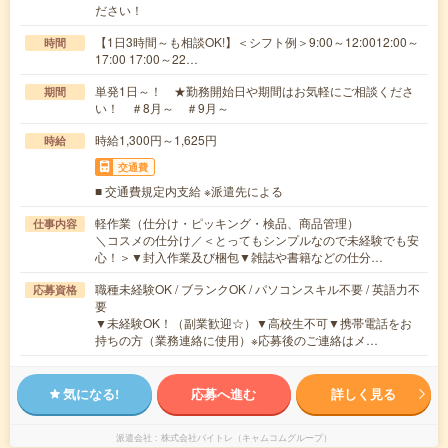
ださい！
【1日3時間～も相談OK!】＜シフト例＞9:00～12:0012:00～
時間
17:00 17:00～22…
単発1日～！ ★勤務開始日や期間はお気軽にご相談くださ
期間
い！ ＃8月～ ＃9月～
時給1,300円～1,625円
時給
交通費
■ 交通費規定内支給 ※派遣先による
軽作業（仕分け・ピッキング・検品、商品管理）
仕事内容
＼コスメの仕分け／＜とってもシンプルなので未経験でも安
心！＞▼封入作業及び梱包▼雑誌や書籍などの仕分…
職種未経験OK / ブランクOK / パソコンスキル不要 / 英語力不
応募資格
要
▼未経験OK！（副業歓迎☆）▼高校生不可▼携帯電話をお
持ちの方（業務連絡に使用）※応募後のご連絡はメ…
気になる!
応募へ進む
詳しく見る
派遣会社
株式会社バイトレ（キャムコムグループ）