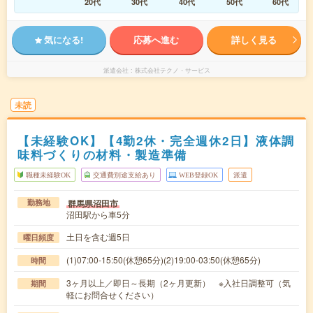
20代
30代
40代
50代
60代
気になる!
応募へ進む
詳しく見る
派遣会社
株式会社テクノ・サービス
未読
【未経験OK】【4勤2休・完全週休2日】液体調
味料づくりの材料・製造準備
職種未経験OK
交通費別途支給あり
WEB登録OK
派遣
群馬県沼田市
勤務地
沼田駅から車5分
土日を含む週5日
曜日頻度
(1)07:00-15:50(休憩65分)(2)19:00-03:50(休憩65分)
時間
3ヶ月以上／即日～長期（2ヶ月更新） ※入社日調整可（気
期間
軽にお問合せください）