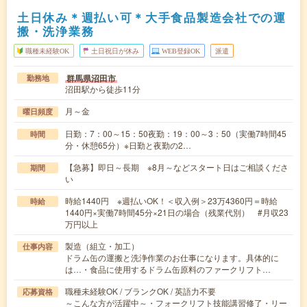
土日休み＊週払い可＊大手食品製造会社での運
搬・洗浄業務
職種未経験OK
土日祝日が休み
WEB登録OK
派遣
群馬県沼田市
勤務地
沼田駅から徒歩11分
月～金
曜日頻度
日勤：7：00～15：50夜勤：19：00～3：50（実働7時間45
時間
分・休憩65分）※日勤と夜勤の2…
【急募】即日～長期 ※8月～などスタート日はご相談くださ
期間
い
時給1440円 ※週払いOK！＜収入例＞23万4360円＝時給
時給
1440円×実働7時間45分×21日の場合（残業代別） #月収23
万円以上
製造（組立・加工）
仕事内容
ドラム缶の運搬と洗浄作業のお仕事になります。具体的に
は…・食品に使用するドラム缶原料のファークリフト…
職種未経験OK / ブランクOK / 英語力不要
応募資格
～こんな方が活躍中～・フォークリフト技能講習修了・リー