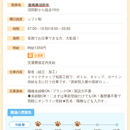
群馬県沼田市
勤務地
沼田駅から徒歩10分
シフト制
曜日頻度
07:00～15:5019:00～03:50
時間
長期でお仕事できる方、大歓迎！
期間
時給1350円
時給
交通費
交通費規定内支給
製造（組立・加工）
仕事内容
トマトケチャップ包装工程で、ボトル、キャップ、カートン
供給を主に行う仕事です。*資材投入量や資材ロッ…
職種未経験OK / ブランクOK / 英語力不要
応募資格
◆未経験OK！〇まずは事前登録だけでもOK！履歴書不要で
気軽にオンライン登録★氏名・職種などを入力す…
職場の雰囲気
年齢層