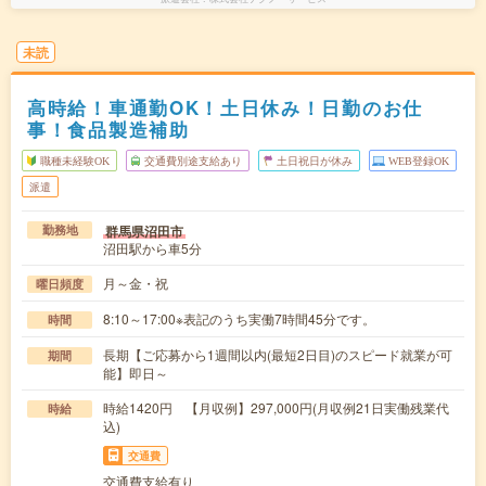
未読
高時給！車通勤OK！土日休み！日勤のお仕
事！食品製造補助
職種未経験OK
交通費別途支給あり
土日祝日が休み
WEB登録OK
派遣
群馬県沼田市
勤務地
沼田駅から車5分
月～金・祝
曜日頻度
8:10～17:00※表記のうち実働7時間45分です。
時間
長期【ご応募から1週間以内(最短2日目)のスピード就業が可
期間
能】即日～
時給1420円 【月収例】297,000円(月収例21日実働残業代
時給
込)
交通費
交通費支給有り