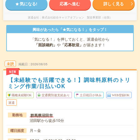
気になる!
応募へ進む
詳しく見る
派遣会社
株式会社綜合キャリアオプション 製造事業部（全国）
興味があったら「★気になる！」をタップ！
「気になる！」を押しておくと、派遣会社から
「面談確約」
や
「応募歓迎」
が届きます！
未読
掲載日
2026/08/05
NEW
【未経験でも活躍できる！】調味料原料のトリ
ミング作業/日払いOK
職種未経験OK
交通費別途支給あり
土日祝日が休み
WEB登録OK
派遣
群馬県沼田市
勤務地
沼田駅から徒歩10分
月～金
曜日頻度