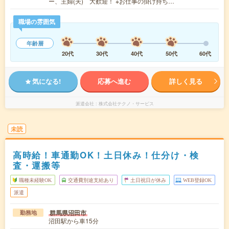
ー、主婦(夫) 大歓迎！ ※お仕事の掛け持ち…
職場の雰囲気
年齢層
20代
30代
40代
50代
60代
気になる!
応募へ進む
詳しく見る
派遣会社
株式会社テクノ・サービス
未読
高時給！車通勤OK！土日休み！仕分け・検
査・運搬等
職種未経験OK
交通費別途支給あり
土日祝日が休み
WEB登録OK
派遣
群馬県沼田市
勤務地
沼田駅から車15分