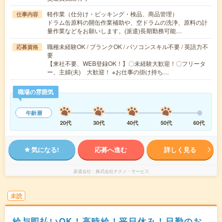
軽作業（仕分け・ピッキング・検品、商品管理）
仕事内容
ドラム缶原料の開缶作業補助や、空ドラムの洗浄、原料の計
量作業などをお願いします。(派遣)長期勤務可能…
職種未経験OK / ブランクOK / パソコンスキル不要 / 英語力不
応募資格
要
【来社不要、WEB登録OK！】〇未経験大歓迎！〇フリータ
ー、主婦(夫) 大歓迎！ ※お仕事の掛け持ち…
職場の雰囲気
年齢層
20代
30代
40代
50代
60代
気になる!
応募へ進む
詳しく見る
派遣会社
株式会社テクノ・サービス
未読
給与即払いOK！高時給！平日休み！日勤のお