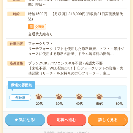
能】即日～
時給1500円 【月収例】318,000円(月収例21日実働残業代
時給
込)
交通費
交通費支給有り
フォークリフト
仕事内容
リーチフォークリフトを使用した原料運搬、トマト・果汁ジ
ュースに使用する原料の計量、ドラム缶原料の開缶…
ブランクOK / パソコンスキル不要 / 英語力不要
応募資格
【来社不要、WEB登録OK！】〇フォークリフトの資格・実
務経験（リーチ）をお持ちの方〇フリーター、主…
職場の雰囲気
年齢層
20代
30代
40代
50代
60代
気になる!
応募へ進む
詳しく見る
派遣会社
株式会社テクノ・サービス