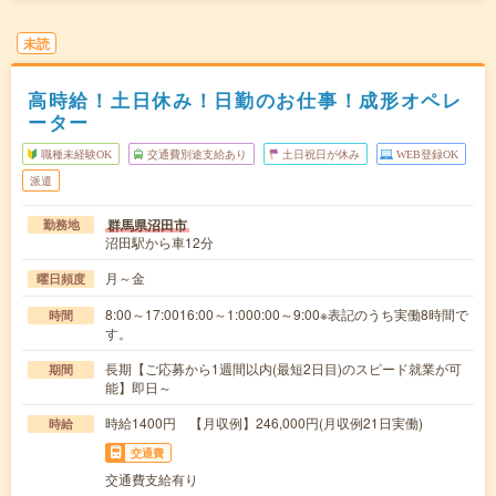
未読
高時給！土日休み！日勤のお仕事！成形オペレ
ーター
職種未経験OK
交通費別途支給あり
土日祝日が休み
WEB登録OK
派遣
群馬県沼田市
勤務地
沼田駅から車12分
月～金
曜日頻度
8:00～17:0016:00～1:000:00～9:00※表記のうち実働8時間で
時間
す。
長期【ご応募から1週間以内(最短2日目)のスピード就業が可
期間
能】即日～
時給1400円 【月収例】246,000円(月収例21日実働)
時給
交通費
交通費支給有り