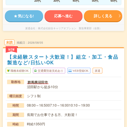
20代
30代
40代
50代
60代
気になる!
応募へ進む
詳しく見る
派遣会社
株式会社綜合キャリアオプション 製造事業部（全国）
未読
掲載日
2026/08/05
NEW
【未経験スタート大歓迎！】組立・加工・食品
製造など/日払いOK
職種未経験OK
交通費別途支給あり
WEB登録OK
派遣
群馬県沼田市
勤務地
沼田駅から徒歩10分
シフト制
曜日頻度
08:00～16:5007:10～16:0010:10～19:00
時間
長期でお仕事できる方、大歓迎！
期間
時給1350円
時給