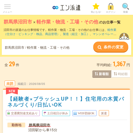
メニュー
気になる!
ログイン
検索
群馬県沼田市
×
軽作業・物流・工場・その他
のお仕事一覧
沼田市の派遣のお仕事情報です。軽作業・物流・工場・その他のお仕事には、
軽作業
（仕分け・ピッキング・検品、商品管理）
、
製造（組立・加工）
、
マシンオペレータ
ー
などがあります。さらに、
短期
・
単発
などの期間や、
職種未経験OK
などのこだわり
条件で絞り込んでいただけます。
条件の変更
群馬県沼田市 / 軽作業・物流・工場・その他
29
1,367
全
件
平均時給:
円
時給順
新着順
未読
掲載日
2026/08/05
NEW
【経験者×ブラッシュUP！！】住宅用の木質パ
ネルづくり/日払いOK
交通費別途支給あり
土日祝日が休み
WEB登録OK
派遣
群馬県沼田市
勤務地
沼田駅から車15分