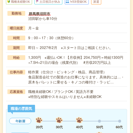
職種未経験OK
土日祝日が休み
WEB登録OK
派遣
群馬県沼田市
勤務地
沼田駅から車10分
月～金
曜日頻度
9：00～17：30（休憩60分）
時間
即日～ 2027年2月 ※スタート日はご相談ください。
期間
1,300円 ※週払いOK！【月収例】204,750円＝時給1300円
時給
×7.5H×21日の場合（残業代別） #月収20万円以上
軽作業（仕分け・ピッキング・検品、商品管理）
仕事内容
食品製造会社での製造のお仕事になります。具体的には…・
原木をパレットに乗せる・キノコの種付け・ラッピ…
職種未経験OK / ブランクOK / 英語力不要
応募資格
※特別な経験やスキルはいりません※未経験OK
職場の雰囲気
年齢層
20代
30代
40代
50代
60代