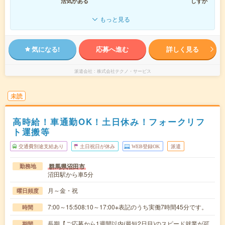
活気がある
しずか
もっと見る
気になる!
応募へ進む
詳しく見る
派遣会社
株式会社テクノ・サービス
未読
高時給！車通勤OK！土日休み！フォークリフ
ト運搬等
交通費別途支給あり
土日祝日が休み
WEB登録OK
派遣
群馬県沼田市
勤務地
沼田駅から車5分
月～金・祝
曜日頻度
7:00～15:508:10～17:00※表記のうち実働7時間45分です。
時間
長期【ご応募から1週間以内(最短2日目)のスピード就業が可
期間