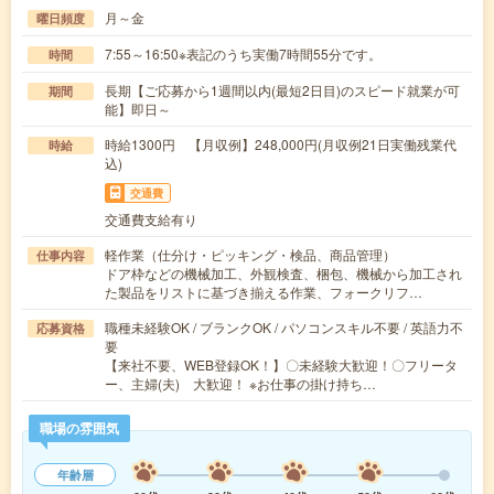
月～金
曜日頻度
7:55～16:50※表記のうち実働7時間55分です。
時間
長期【ご応募から1週間以内(最短2日目)のスピード就業が可
期間
能】即日～
時給1300円 【月収例】248,000円(月収例21日実働残業代
時給
込)
交通費
交通費支給有り
軽作業（仕分け・ピッキング・検品、商品管理）
仕事内容
ドア枠などの機械加工、外観検査、梱包、機械から加工され
た製品をリストに基づき揃える作業、フォークリフ…
職種未経験OK / ブランクOK / パソコンスキル不要 / 英語力不
応募資格
要
【来社不要、WEB登録OK！】〇未経験大歓迎！〇フリータ
ー、主婦(夫) 大歓迎！ ※お仕事の掛け持ち…
職場の雰囲気
年齢層