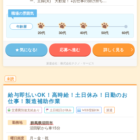
ー、主婦(夫) 大歓迎！ ※お仕事の掛け持ち…
職場の雰囲気
年齢層
20代
30代
40代
50代
60代
気になる!
応募へ進む
詳しく見る
派遣会社
株式会社テクノ・サービス
未読
給与即払いOK！高時給！土日休み！日勤のお
仕事！製造補助作業
交通費別途支給あり
土日祝日が休み
WEB登録OK
派遣
群馬県沼田市
勤務地
沼田駅から車15分
月～金・祝
曜日頻度