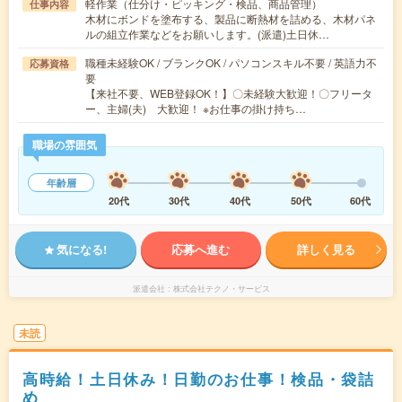
軽作業（仕分け・ピッキング・検品、商品管理）
仕事内容
木材にボンドを塗布する、製品に断熱材を詰める、木材パネ
ルの組立作業などをお願いします。(派遣)土日休…
職種未経験OK / ブランクOK / パソコンスキル不要 / 英語力不
応募資格
要
【来社不要、WEB登録OK！】〇未経験大歓迎！〇フリータ
ー、主婦(夫) 大歓迎！ ※お仕事の掛け持ち…
職場の雰囲気
年齢層
20代
30代
40代
50代
60代
気になる!
応募へ進む
詳しく見る
派遣会社
株式会社テクノ・サービス
未読
高時給！土日休み！日勤のお仕事！検品・袋詰
め