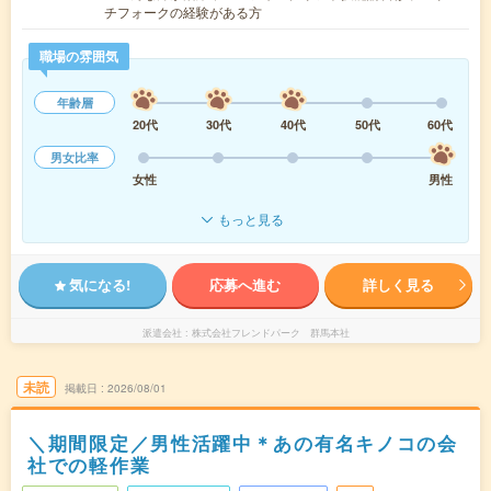
チフォークの経験がある方
職場の雰囲気
年齢層
20代
30代
40代
50代
60代
男女比率
女性
男性
もっと見る
気になる!
応募へ進む
詳しく見る
派遣会社
株式会社フレンドパーク 群馬本社
未読
掲載日
2026/08/01
＼期間限定／男性活躍中＊あの有名キノコの会
社での軽作業