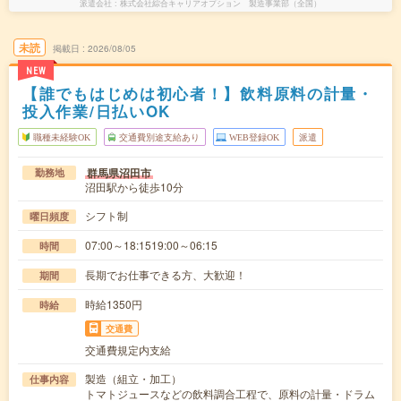
派遣会社
株式会社綜合キャリアオプション 製造事業部（全国）
未読
掲載日
2026/08/05
NEW
【誰でもはじめは初心者！】飲料原料の計量・
投入作業/日払いOK
職種未経験OK
交通費別途支給あり
WEB登録OK
派遣
群馬県沼田市
勤務地
沼田駅から徒歩10分
シフト制
曜日頻度
07:00～18:1519:00～06:15
時間
長期でお仕事できる方、大歓迎！
期間
時給1350円
時給
交通費
交通費規定内支給
製造（組立・加工）
仕事内容
トマトジュースなどの飲料調合工程で、原料の計量・ドラム