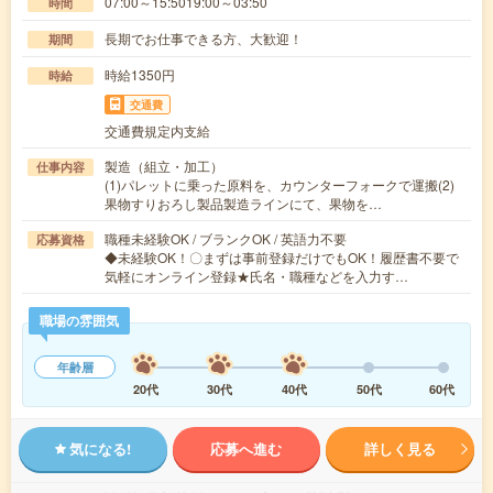
07:00～15:5019:00～03:50
時間
長期でお仕事できる方、大歓迎！
期間
時給1350円
時給
交通費
交通費規定内支給
製造（組立・加工）
仕事内容
(1)パレットに乗った原料を、カウンターフォークで運搬(2)
果物すりおろし製品製造ラインにて、果物を…
職種未経験OK / ブランクOK / 英語力不要
応募資格
◆未経験OK！〇まずは事前登録だけでもOK！履歴書不要で
気軽にオンライン登録★氏名・職種などを入力す…
職場の雰囲気
年齢層
20代
30代
40代
50代
60代
気になる!
応募へ進む
詳しく見る