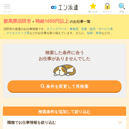
メニュー
気になる!
ログイン
検索
群馬県沼田市
×
時給1650円以上
のお仕事一覧
沼田市の派遣のお仕事情報です。
オフィスワーク・事務系
、
営業・販売・サービス系
、
クリエイティブ系
などのお仕事を取り揃えています。さらに、
短期
・
単発
などの期
間や、
職種未経験OK
などのこだわり条件で絞り込んでいただけます。
検索した条件に合う
お仕事がありませんでした
条件を変更して再検索
検索条件を追加して絞り込む
職種
でお仕事情報を絞り込む