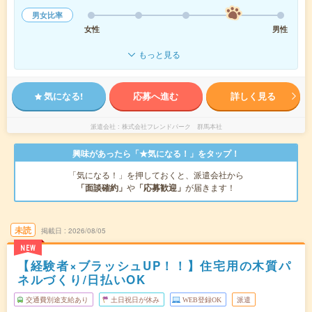
男女比率
女性
男性
もっと見る
気になる!
応募へ進む
詳しく見る
派遣会社
株式会社フレンドパーク 群馬本社
興味があったら「★気になる！」をタップ！
「気になる！」を押しておくと、派遣会社から
「面談確約」
や
「応募歓迎」
が届きます！
未読
掲載日
2026/08/05
NEW
【経験者×ブラッシュUP！！】住宅用の木質パ
ネルづくり/日払いOK
交通費別途支給あり
土日祝日が休み
WEB登録OK
派遣