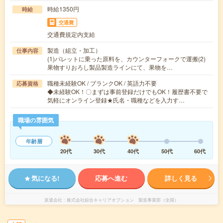
時給1350円
時給
交通費
交通費規定内支給
製造（組立・加工）
仕事内容
(1)パレットに乗った原料を、カウンターフォークで運搬(2)
果物すりおろし製品製造ラインにて、果物を…
職種未経験OK / ブランクOK / 英語力不要
応募資格
◆未経験OK！〇まずは事前登録だけでもOK！履歴書不要で
気軽にオンライン登録★氏名・職種などを入力す…
職場の雰囲気
年齢層
20代
30代
40代
50代
60代
気になる!
応募へ進む
詳しく見る
派遣会社
株式会社綜合キャリアオプション 製造事業部（全国）