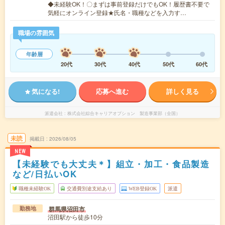
◆未経験OK！〇まずは事前登録だけでもOK！履歴書不要で
気軽にオンライン登録★氏名・職種などを入力す…
職場の雰囲気
年齢層
20代
30代
40代
50代
60代
気になる!
応募へ進む
詳しく見る
派遣会社
株式会社綜合キャリアオプション 製造事業部（全国）
未読
掲載日
2026/08/05
NEW
【未経験でも大丈夫＊】組立・加工・食品製造
など/日払いOK
職種未経験OK
交通費別途支給あり
WEB登録OK
派遣
群馬県沼田市
勤務地
沼田駅から徒歩10分