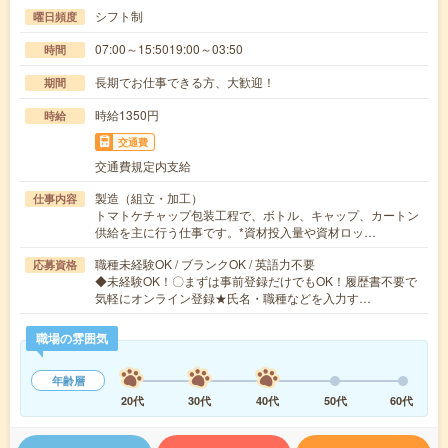
シフト制
曜日頻度
07:00～15:5019:00～03:50
時間
長期でお仕事できる方、大歓迎！
期間
時給1350円
時給
交通費
交通費規定内支給
製造（組立・加工）
仕事内容
トマトケチャップ包装工程で、ボトル、キャップ、カートン
供給を主に行う仕事です。*資材投入量や資材ロッ…
職種未経験OK / ブランクOK / 英語力不要
応募資格
◆未経験OK！〇まずは事前登録だけでもOK！履歴書不要で
気軽にオンライン登録★氏名・職種などを入力す…
職場の雰囲気
年齢層
20代
30代
40代
50代
60代