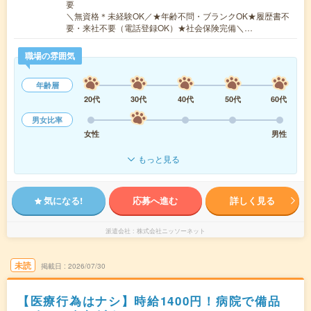
要
＼無資格＊未経験OK／★年齢不問・ブランクOK★履歴書不
要・来社不要（電話登録OK）★社会保険完備＼…
職場の雰囲気
年齢層
20代
30代
40代
50代
60代
男女比率
女性
男性
もっと見る
気になる!
応募へ進む
詳しく見る
派遣会社
株式会社ニッソーネット
未読
掲載日
2026/07/30
【医療行為はナシ】時給1400円！病院で備品