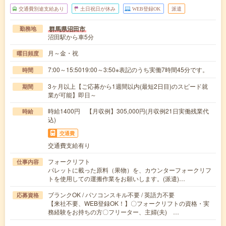
交通費別途支給あり
土日祝日が休み
WEB登録OK
派遣
群馬県沼田市
勤務地
沼田駅から車5分
月～金・祝
曜日頻度
7:00～15:5019:00～3:50※表記のうち実働7時間45分です。
時間
3ヶ月以上【ご応募から1週間以内(最短2日目)のスピード就
期間
業が可能】即日～
時給1400円 【月収例】305,000円(月収例21日実働残業代
時給
込)
交通費
交通費支給有り
フォークリフト
仕事内容
パレットに載った原料（果物）を、カウンターフォークリフ
トを使用しての運搬作業をお願いします。(派遣)…
ブランクOK / パソコンスキル不要 / 英語力不要
応募資格
【来社不要、WEB登録OK！】〇フォークリフトの資格・実
務経験をお持ちの方〇フリーター、主婦(夫) …