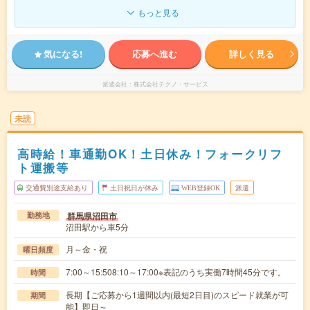
もっと見る
気になる!
応募へ進む
詳しく見る
派遣会社
株式会社テクノ・サービス
未読
高時給！車通勤OK！土日休み！フォークリフ
ト運搬等
交通費別途支給あり
土日祝日が休み
WEB登録OK
派遣
群馬県沼田市
勤務地
沼田駅から車5分
月～金・祝
曜日頻度
7:00～15:508:10～17:00※表記のうち実働7時間45分です。
時間
長期【ご応募から1週間以内(最短2日目)のスピード就業が可
期間
能】即日～