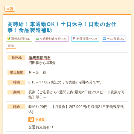
未読
高時給！車通勤OK！土日休み！日勤のお仕
事！食品製造補助
職種未経験OK
交通費別途支給あり
土日祝日が休み
WEB登録OK
派遣
群馬県沼田市
勤務地
沼田駅から車5分
月～金・祝
曜日頻度
8:10～17:00※表記のうち実働7時間45分です。
時間
長期【ご応募から1週間以内(最短2日目)のスピード就業が可
期間
能】即日～
時給1420円 【月収例】297,000円(月収例21日実働残業代
時給
込)
交通費
交通費支給有り