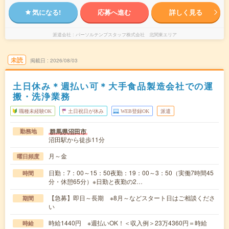
気になる!
応募へ進む
詳しく見る
派遣会社
パーソルテンプスタッフ株式会社 北関東エリア
未読
掲載日
2026/08/03
土日休み＊週払い可＊大手食品製造会社での運
搬・洗浄業務
職種未経験OK
土日祝日が休み
WEB登録OK
派遣
群馬県沼田市
勤務地
沼田駅から徒歩11分
月～金
曜日頻度
日勤：7：00～15：50夜勤：19：00～3：50（実働7時間45
時間
分・休憩65分）※日勤と夜勤の2…
【急募】即日～長期 ※8月～などスタート日はご相談くださ
期間
い
時給1440円 ※週払いOK！＜収入例＞23万4360円＝時給
時給