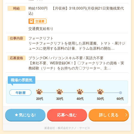
時給1500円 【月収例】318,000円(月収例21日実働残業代
時給
込)
交通費
交通費支給有り
フォークリフト
仕事内容
リーチフォークリフトを使用した原料運搬、トマト・果汁ジ
ュースに使用する原料の計量、ドラム缶原料の開缶…
ブランクOK / パソコンスキル不要 / 英語力不要
応募資格
【来社不要、WEB登録OK！】〇フォークリフトの資格・実
務経験（リーチ）をお持ちの方〇フリーター、主…
職場の雰囲気
年齢層
20代
30代
40代
50代
60代
気になる!
応募へ進む
詳しく見る
派遣会社
株式会社テクノ・サービス