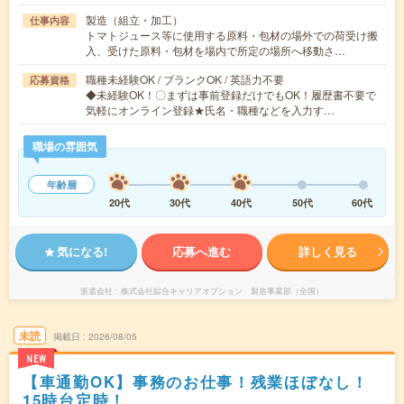
製造（組立・加工）
仕事内容
トマトジュース等に使用する原料・包材の場外での荷受け搬
入、受けた原料・包材を場内で所定の場所へ移動さ…
職種未経験OK / ブランクOK / 英語力不要
応募資格
◆未経験OK！〇まずは事前登録だけでもOK！履歴書不要で
気軽にオンライン登録★氏名・職種などを入力す…
職場の雰囲気
年齢層
20代
30代
40代
50代
60代
気になる!
応募へ進む
詳しく見る
派遣会社
株式会社綜合キャリアオプション 製造事業部（全国）
未読
掲載日
2026/08/05
NEW
【車通勤OK】事務のお仕事！残業ほぼなし！
15時台定時！