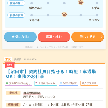
職場の様子
活気がある
しずか
仕事の仕方
テキパキ
コツコツ
気になる!
応募へ進む
詳しく見る
派遣会社
パーソルテンプスタッフ株式会社 北関東エリア
未読
掲載日
2026/08/04
NEW
【沼田市】契約社員目指せる！時短！車通勤
OK！事務のお仕事
交通費別途支給あり
土日祝日が休み
WEB登録OK
紹介予定派遣
群馬県沼田市
勤務地
沼田駅から民間バス20分
月～金（週5日） ※【休日】土日祝（年間休日127日）
曜日頻度