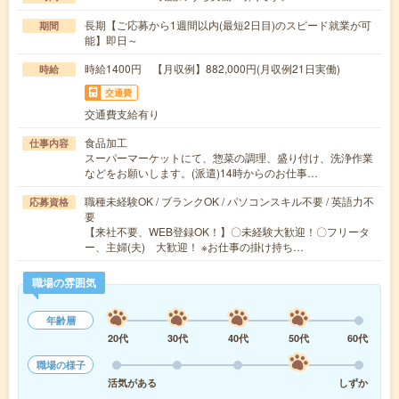
長期【ご応募から1週間以内(最短2日目)のスピード就業が可
期間
能】即日～
時給1400円 【月収例】882,000円(月収例21日実働)
時給
交通費
交通費支給有り
食品加工
仕事内容
スーパーマーケットにて、惣菜の調理、盛り付け、洗浄作業
などをお願いします。(派遣)14時からのお仕事…
職種未経験OK / ブランクOK / パソコンスキル不要 / 英語力不
応募資格
要
【来社不要、WEB登録OK！】〇未経験大歓迎！〇フリータ
ー、主婦(夫) 大歓迎！ ※お仕事の掛け持ち…
職場の雰囲気
年齢層
20代
30代
40代
50代
60代
職場の様子
活気がある
しずか