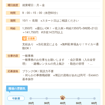
就業曜日：月～金
曜日頻度
9：00～15：00（休憩60分）
時間
10/1 ～ 長期 ※スタート日はご相談ください
期間
1,350円 ※週払いOK！＜収入例＞時給1350円×5時間×21日
時給
＝141,750円 #月収14万円以上
交通費
支給あり ※当社規定による ※無料駐車場あり！マイカー通
勤OK！
一般事務
仕事内容
一般事務のお仕事をお願いします ・会計業務（入出金管
理） ・建機レンタルの売上集計 ・勤怠の管理 ・…
ブランクOK / 英語力不要
応募資格
・何らかの事務職経験 ※簿記の資格があれば尚可・Excelの
基本操作
職場の雰囲気
年齢層
20代
30代
40代
50代
60代