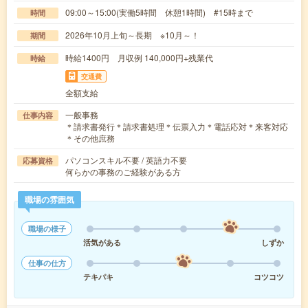
09:00～15:00(実働5時間 休憩1時間) #15時まで
時間
2026年10月上旬～長期 ※10月～！
期間
時給1400円 月収例 140,000円+残業代
時給
交通費
全額支給
一般事務
仕事内容
＊請求書発行＊請求書処理＊伝票入力＊電話応対＊来客対応
＊その他庶務
パソコンスキル不要 / 英語力不要
応募資格
何らかの事務のご経験がある方
職場の雰囲気
職場の様子
活気がある
しずか
仕事の仕方
テキパキ
コツコツ