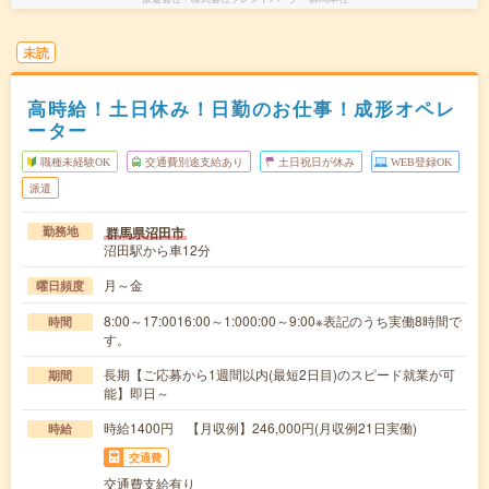
未読
高時給！土日休み！日勤のお仕事！成形オペレ
ーター
職種未経験OK
交通費別途支給あり
土日祝日が休み
WEB登録OK
派遣
群馬県沼田市
勤務地
沼田駅から車12分
月～金
曜日頻度
8:00～17:0016:00～1:000:00～9:00※表記のうち実働8時間で
時間
す。
長期【ご応募から1週間以内(最短2日目)のスピード就業が可
期間
能】即日～
時給1400円 【月収例】246,000円(月収例21日実働)
時給
交通費
交通費支給有り