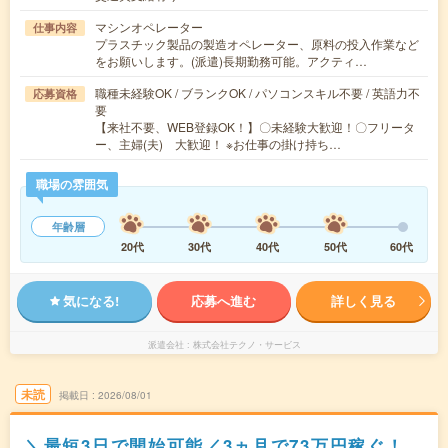
マシンオペレーター
仕事内容
プラスチック製品の製造オペレーター、原料の投入作業など
をお願いします。(派遣)長期勤務可能。アクティ…
職種未経験OK / ブランクOK / パソコンスキル不要 / 英語力不
応募資格
要
【来社不要、WEB登録OK！】〇未経験大歓迎！〇フリータ
ー、主婦(夫) 大歓迎！ ※お仕事の掛け持ち…
職場の雰囲気
年齢層
20代
30代
40代
50代
60代
気になる!
応募へ進む
詳しく見る
派遣会社
株式会社テクノ・サービス
未読
掲載日
2026/08/01
＼最短3日で開始可能／3ヵ月で73万円稼ぐ！