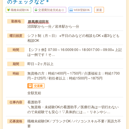
のチェックなど＊
職種未経験OK
交通費別途支給あり
WEB登録OK
派遣
群馬県沼田市
勤務地
沼田駅から---分／岩本駅から---分
シフト制（月～日） ※平日のみなどの相談もOK ※週3なども
曜日頻度
相談OK
【シフト例】07:00～16:0009:00～18:0017:00～09:00※ 上記
時間
は一例です！そ…
即日～2ヶ月以上
期間
無資格の方：時給1400円～1750円 / 介護福祉士：時給1700
時給
円～2125円 / 初任者以上：時給1500円～1875円
交通費
全額支給
看護助手
仕事内容
＼無資格・未経験OKの看護助手／医療行為は一切行わない
ので未経験でも安心！▽具体的には…・リネンやシ…
職種未経験OK / ブランクOK / パソコンスキル不要 / 英語力不
応募資格
要