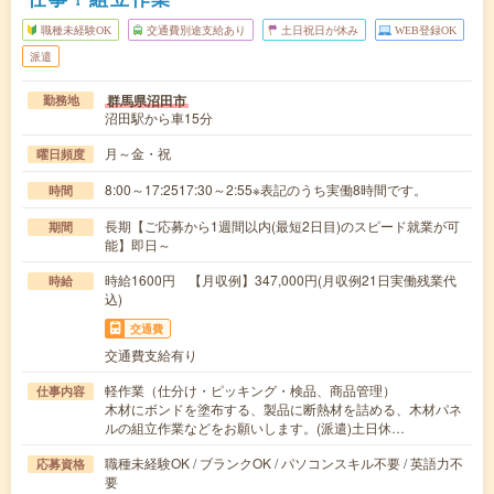
職種未経験OK
交通費別途支給あり
土日祝日が休み
WEB登録OK
派遣
群馬県沼田市
勤務地
沼田駅から車15分
月～金・祝
曜日頻度
8:00～17:2517:30～2:55※表記のうち実働8時間です。
時間
長期【ご応募から1週間以内(最短2日目)のスピード就業が可
期間
能】即日～
時給1600円 【月収例】347,000円(月収例21日実働残業代
時給
込)
交通費
交通費支給有り
軽作業（仕分け・ピッキング・検品、商品管理）
仕事内容
木材にボンドを塗布する、製品に断熱材を詰める、木材パネ
ルの組立作業などをお願いします。(派遣)土日休…
職種未経験OK / ブランクOK / パソコンスキル不要 / 英語力不
応募資格
要