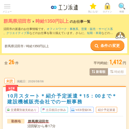
メニュー
気になる!
ログイン
検索
群馬県沼田市
×
時給1350円以上
のお仕事一覧
沼田市の派遣のお仕事情報です。
オフィスワーク・事務系
、
営業・販売・サービス系
、
クリエイティブ系
などのお仕事を取り揃えています。さらに、
短期
・
単発
などの期
間や、
職種未経験OK
などのこだわり条件で絞り込んでいただけます。
条件の変更
群馬県沼田市 / 時給1350円以上
26
1,412
全
件
平均時給:
円
時給順
新着順
未読
掲載日
2026/08/06
NEW
10月スタート＊紹介予定派遣＊15：00まで＊
建設機械販売会社での一般事務
交通費別途支給あり
土日祝日が休み
WEB登録OK
紹介予定派遣
群馬県沼田市
勤務地
沼田駅から車17分