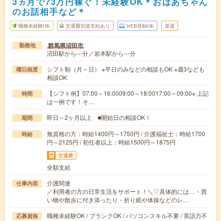
3ヵ月で73万円稼ぐ！未経験OK＊おばあちゃん
のお話相手など＊
職種未経験OK
交通費別途支給あり
WEB登録OK
派遣
群馬県沼田市
勤務地
沼田駅から---分／岩本駅から---分
シフト制（月～日） ※平日のみなどの相談もOK ※週3なども
曜日頻度
相談OK
【シフト例】07:00～16:0009:00～18:0017:00～09:00※ 上記
時間
は一例です！そ…
即日～2ヶ月以上 ■開始日の相談OK！
期間
無資格の方：時給1400円～1750円 / 介護福祉士：時給1700
時給
円～2125円 / 初任者以上：時給1500円～1875円
交通費
全額支給
介護関連
仕事内容
／利用者の方の日常生活をサポート！＼▽具体的には…・買
い物や散歩に付き添ったり・折り紙や体操などのレ…
職種未経験OK / ブランクOK / パソコンスキル不要 / 英語力不
応募資格