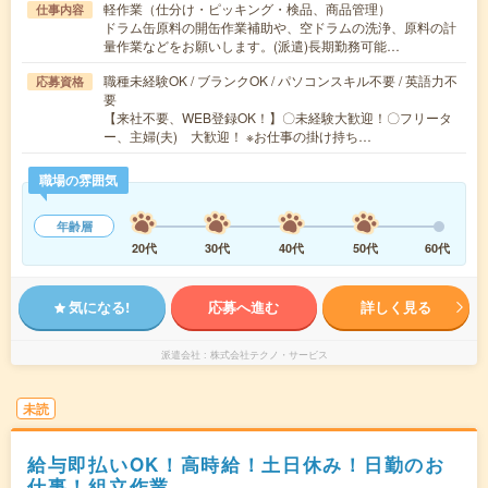
軽作業（仕分け・ピッキング・検品、商品管理）
仕事内容
ドラム缶原料の開缶作業補助や、空ドラムの洗浄、原料の計
量作業などをお願いします。(派遣)長期勤務可能…
職種未経験OK / ブランクOK / パソコンスキル不要 / 英語力不
応募資格
要
【来社不要、WEB登録OK！】〇未経験大歓迎！〇フリータ
ー、主婦(夫) 大歓迎！ ※お仕事の掛け持ち…
職場の雰囲気
年齢層
20代
30代
40代
50代
60代
気になる!
応募へ進む
詳しく見る
派遣会社
株式会社テクノ・サービス
未読
給与即払いOK！高時給！土日休み！日勤のお
仕事！組立作業