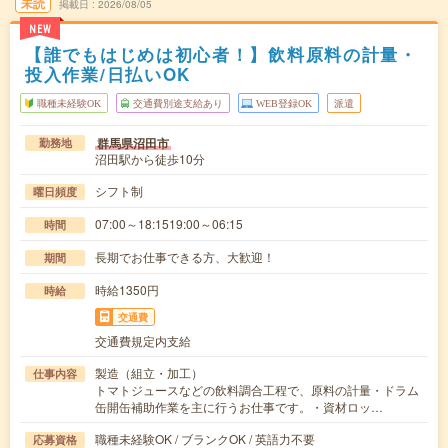
未読
掲載日
2026/08/05
NEW
【誰でもはじめは初心者！】飲料原料の計量・
投入作業/日払いOK
職種未経験OK
交通費別途支給あり
WEB登録OK
派遣
群馬県沼田市
勤務地
沼田駅から徒歩10分
シフト制
曜日頻度
07:00～18:1519:00～06:15
時間
長期でお仕事できる方、大歓迎！
期間
時給1350円
時給
交通費
交通費規定内支給
製造（組立・加工）
仕事内容
トマトジュースなどの飲料調合工程で、原料の計量・ドラム
缶開缶補助作業を主に行うお仕事です。・資材ロッ…
職種未経験OK / ブランクOK / 英語力不要
応募資格