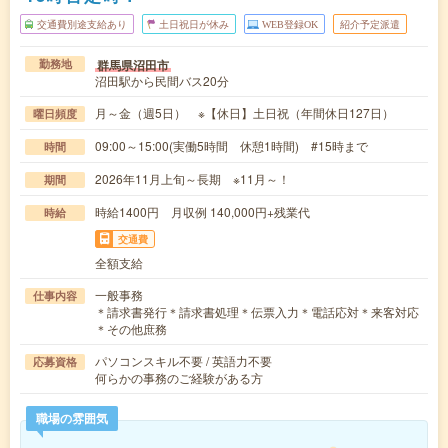
交通費別途支給あり
土日祝日が休み
WEB登録OK
紹介予定派遣
群馬県沼田市
勤務地
沼田駅から民間バス20分
月～金（週5日） ※【休日】土日祝（年間休日127日）
曜日頻度
09:00～15:00(実働5時間 休憩1時間) #15時まで
時間
2026年11月上旬～長期 ※11月～！
期間
時給1400円 月収例 140,000円+残業代
時給
交通費
全額支給
一般事務
仕事内容
＊請求書発行＊請求書処理＊伝票入力＊電話応対＊来客対応
＊その他庶務
パソコンスキル不要 / 英語力不要
応募資格
何らかの事務のご経験がある方
職場の雰囲気