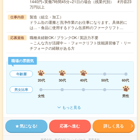
1440円×実働7時間45分×21日の場合（残業代別） #月収23
万円以上
製造（組立・加工）
仕事内容
ドラム缶の運搬と洗浄作業のお仕事になります。具体的に
は…・食品に使用するドラム缶原料のファークリフト…
職種未経験OK / ブランクOK / 英語力不要
応募資格
～こんな方が活躍中～・フォークリフト技能講習修了・リー
チフォークの経験がある方
職場の雰囲気
年齢層
20代
30代
40代
50代
60代
男女比率
女性
男性
もっと見る
気になる!
応募へ進む
詳しく見る
派遣会社
株式会社フレンドパーク 群馬本社