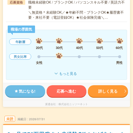
職種未経験OK / ブランクOK / パソコンスキル不要 / 英語力不
応募資格
要
＼無資格＊未経験OK／★年齢不問・ブランクOK★履歴書不
要・来社不要（電話登録OK）★社会保険完備＼…
職場の雰囲気
年齢層
20代
30代
40代
50代
60代
男女比率
女性
男性
もっと見る
気になる!
応募へ進む
詳しく見る
派遣会社
株式会社ニッソーネット
未読
掲載日
2026/07/31