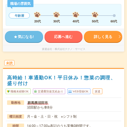
職場の雰囲気
年齢層
20代
30代
40代
50代
60代
気になる!
応募へ進む
詳しく見る
派遣会社
株式会社テクノ・サービス
未読
高時給！車通勤OK！平日休み！惣菜の調理、
盛り付け
職種未経験OK
交通費別途支給あり
WEB登録OK
派遣
群馬県沼田市
勤務地
沼田駅から車8分
月～金・土・日・祝 ※シフト制
曜日頻度
14:00～17:00※表記のうち実働3時間です。
時間