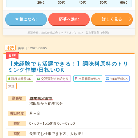
20代
30代
40代
50代
60代
気になる!
応募へ進む
詳しく見る
派遣会社
株式会社綜合キャリアオプション 製造事業部（全国）
未読
掲載日
2026/08/05
NEW
【未経験でも活躍できる！】調味料原料のトリ
ミング作業/日払いOK
職種未経験OK
交通費別途支給あり
土日祝日が休み
WEB登録OK
派遣
群馬県沼田市
勤務地
沼田駅から徒歩10分
月～金
曜日頻度
07:00～15:5019:00～03:50
時間
長期でお仕事できる方、大歓迎！
期間