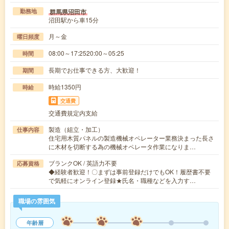
群馬県沼田市
勤務地
沼田駅から車15分
月～金
曜日頻度
08:00～17:2520:00～05:25
時間
長期でお仕事できる方、大歓迎！
期間
時給1350円
時給
交通費
交通費規定内支給
製造（組立・加工）
仕事内容
住宅用木質パネルの製造機械オペレーター業務決まった長さ
に木材を切断する為の機械オペレータ作業になりま…
ブランクOK / 英語力不要
応募資格
◆経験者歓迎！〇まずは事前登録だけでもOK！履歴書不要
で気軽にオンライン登録★氏名・職種などを入力す…
職場の雰囲気
年齢層