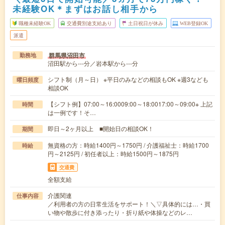
未経験OK＊まずはお話し相手から
職種未経験OK
交通費別途支給あり
土日祝日が休み
WEB登録OK
派遣
群馬県沼田市
勤務地
沼田駅から---分／岩本駅から---分
シフト制（月～日） ※平日のみなどの相談もOK ※週3なども
曜日頻度
相談OK
【シフト例】07:00～16:0009:00～18:0017:00～09:00※ 上記
時間
は一例です！そ…
即日～2ヶ月以上 ■開始日の相談OK！
期間
無資格の方：時給1400円～1750円 / 介護福祉士：時給1700
時給
円～2125円 / 初任者以上：時給1500円～1875円
交通費
全額支給
介護関連
仕事内容
／利用者の方の日常生活をサポート！＼▽具体的には…・買
い物や散歩に付き添ったり・折り紙や体操などのレ…