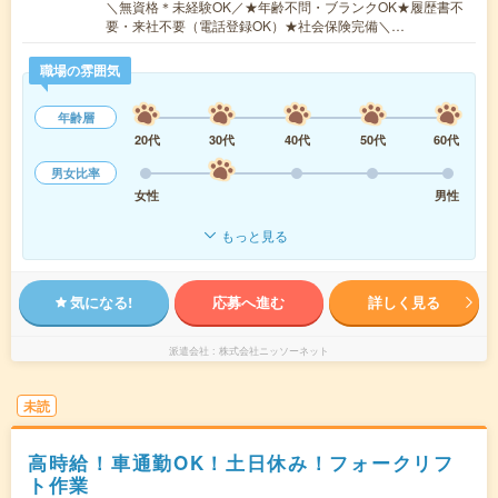
＼無資格＊未経験OK／★年齢不問・ブランクOK★履歴書不
要・来社不要（電話登録OK）★社会保険完備＼…
職場の雰囲気
年齢層
20代
30代
40代
50代
60代
男女比率
女性
男性
もっと見る
気になる!
応募へ進む
詳しく見る
派遣会社
株式会社ニッソーネット
未読
高時給！車通勤OK！土日休み！フォークリフ
ト作業