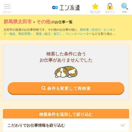
メニュー
気になる!
ログイン
検索
群馬県太田市
×
その他
のお仕事一覧
太田市の派遣のお仕事情報です。その他のお仕事の他に、
軽作業（仕分け・ピッキン
グ・検品、商品管理）
、
製造（組立・加工）
、
マシンオペレーター
などを取り揃えて
います。さらに、
短期
・
単発
などの期間や、
職種未経験OK
などのこだわり条件で絞り
込んでいただけます。
検索した条件に合う
お仕事がありませんでした
条件を変更して再検索
検索条件を追加して絞り込む
こだわり
でお仕事情報を絞り込む