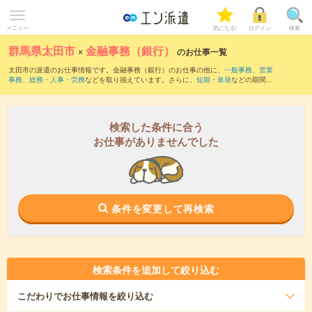
メニュー
気になる!
ログイン
検索
群馬県太田市
×
金融事務（銀行）
のお仕事一覧
太田市の派遣のお仕事情報です。金融事務（銀行）のお仕事の他に、
一般事務
、
営業
事務
、
総務・人事・労務
などを取り揃えています。さらに、
短期
・
単発
などの期間
や、
職種未経験OK
などのこだわり条件で絞り込んでいただけます。職種辞典：
金融事
務のお仕事とは？とは？
検索した条件に合う
お仕事がありませんでした
条件を変更して再検索
検索条件を追加して絞り込む
こだわり
でお仕事情報を絞り込む