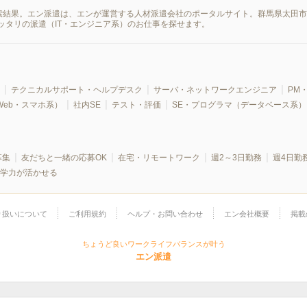
の検索結果。エン派遣は、エンが運営する人材派遣会社のポータルサイト。群馬県太田
ッタリの派遣（IT・エンジニア系）のお仕事を探せます。
テクニカルサポート・ヘルプデスク
サーバ・ネットワークエンジニア
PM・
Web・スマホ系）
社内SE
テスト・評価
SE・プログラマ（データベース系）
募集
友だちと一緒の応募OK
在宅・リモートワーク
週2～3日勤務
週4日勤
学力が活かせる
り扱いについて
ご利用規約
ヘルプ・お問い合わせ
エン会社概要
掲載
ちょうど良いワークライフバランスが叶う
エン派遣