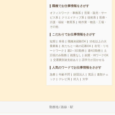
職種でお仕事情報をさがす
オフィスワーク・事務系
営業・販売・サー
ビス系
クリエイティブ系
技術系
医療・
介護・福祉・教育系
軽作業・物流・工場・
その他
こだわりでお仕事情報をさがす
短期
単発
職種未経験OK
10名以上の大
量募集
友だちと一緒の応募OK
在宅・リモ
ートワーク
週2～3日勤務
週4日勤務
土
日祝のみ勤務
残業なし
副業・WワークOK
交通費別途支給あり
語学力が活かせる
人気のワードでお仕事情報をさがす
急募
年齢不問
財団法人
英語
書類チェ
ック
テレビ局
封入
大学
勤務地 / 路線・駅