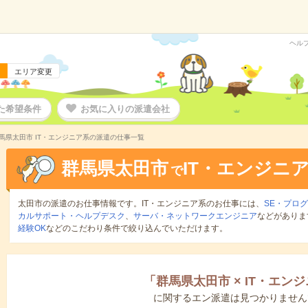
ヘル
エリア変更
た希望条件
お気に入りの派遣会社
馬県太田市 IT・エンジニア系の派遣の仕事一覧
群馬県太田市
IT・エンジニ
で
太田市の派遣のお仕事情報です。IT・エンジニア系のお仕事には、
SE・プロ
カルサポート・ヘルプデスク
、
サーバ・ネットワークエンジニア
などがありま
経験OK
などのこだわり条件で絞り込んでいただけます。
「
群馬県太田市
×
IT・エン
に関するエン派遣は見つかりません