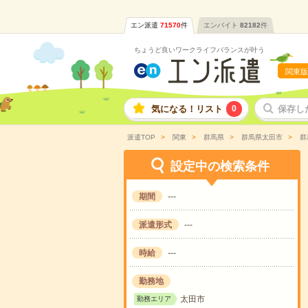
エン派遣
71570
件
エンバイト
82182
件
ちょうど良いワークライフバランスが叶う
関東版
気になる！リスト
0
保存し
派遣TOP
関東
群馬県
群馬県太田市
群
設定中の検索条件
期間
---
派遣形式
---
時給
---
勤務地
太田市
勤務エリア