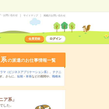
プ・お問い合わせ
サイトマップ
掲載のお問い合わせ
会員登録
ログイン
ア系
の派遣のお仕事情報一覧
グラマ（ビジネスアプリケーション系）
、
テクニ
す。さらに、
短期
・
単発
などの期間や、
職種未
ジニア系
」
でした。