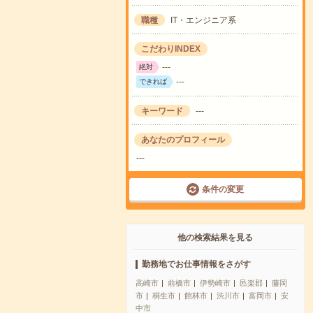
職種
IT・エンジニア系
こだわりINDEX
---
絶対
---
できれば
キーワード
---
あなたのプロフィール
---
条件の変更
他の検索結果を見る
勤務地でお仕事情報をさがす
高崎市
前橋市
伊勢崎市
邑楽郡
藤岡
市
桐生市
館林市
渋川市
富岡市
安
中市