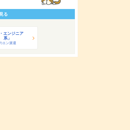
見る
T・エンジニア
系」
のエン派遣